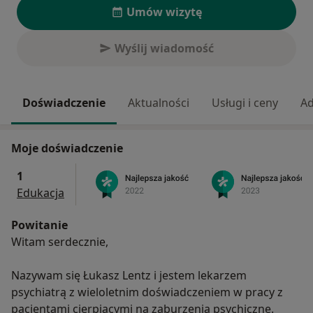
Umów wizytę
Wyślij wiadomość
Doświadczenie
Aktualności
Usługi i ceny
Ad
Moje doświadczenie
1
Edukacja
Powitanie
Witam serdecznie,
Nazywam się Łukasz Lentz i jestem lekarzem
psychiatrą z wieloletnim doświadczeniem w pracy z
pacjentami cierpiącymi na zaburzenia psychiczne.