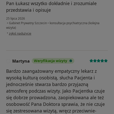
Pan Łukasz wszytko dokładnie i zrozumiale
przedstawia i opisuje
25 lipca 2026
•
Gabinet Prywatny Szczecin
•
konsultacja psychiatryczna (kolejna
wizyta)
w opinii użytkownika Kajetan
•
zgłoś nadużycie
Martyna
Weryfikacja wizyty
M
Bardzo zaangażowany empatyczny lekarz z
wysoką kulturą osobistą, słucha Pacjenta i
jednocześnie stwarza bardzo przyjazną
atmosferę podczas wizyty. Jako Pacjentka czuje
się dobrze prowadzona, zaopiekowana ale też
osobowość Pana Doktora sprawia, że nie czuje
się zestresowana wizytą, wręcz przeciwnie-