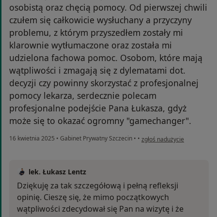
osobistą oraz chęcią pomocy. Od pierwszej chwili
czułem się całkowicie wysłuchany a przyczyny
problemu, z którym przyszedłem zostały mi
klarownie wytłumaczone oraz została mi
udzielona fachowa pomoc. Osobom, które mają
wątpliwości i zmagają się z dylematami dot.
decyzji czy powinny skorzystać z profesjonalnej
pomocy lekarza, serdecznie polecam
profesjonalne podejście Pana Łukasza, gdyż
może się to okazać ogromny "gamechanger".
w opinii użytkownika Rafał
16 kwietnia 2025
•
Gabinet Prywatny Szczecin
•
•
zgłoś nadużycie
lek. Łukasz Lentz
Dziękuję za tak szczegółową i pełną refleksji
opinię. Cieszę się, że mimo początkowych
wątpliwości zdecydował się Pan na wizytę i że