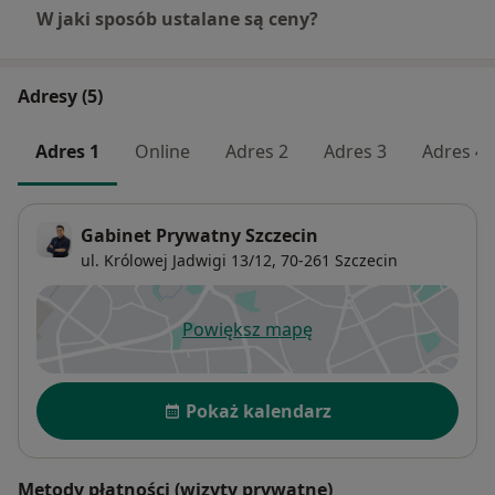
W jaki sposób ustalane są ceny?
Adresy (5)
Adres 1
Online
Adres 2
Adres 3
Adres 4
Gabinet Prywatny Szczecin
ul. Królowej Jadwigi 13/12,
70-261
Szczecin
Powiększ mapę
otwiera się w nowej karcie
Dostępność
Pokaż kalendarz
Metody płatności (wizyty prywatne)