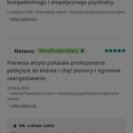
kompetentnego i empatycznego psychiatry.
5 sierpnia 2026
•
Konsultacje online
•
Konsultacja psychiatryczna online
w opinii użytkownika Justyna
•
zgłoś nadużycie
Mateusz
Weryfikacja wizyty
M
Pierwsza wizyta pokazała profesjonalne
podejście do klienta i chęć pomocy i ogromne
zaangażowanie.
28 lipca 2026
•
Gabinet Prywatny Szczecin
•
konsultacja psychiatryczna (pierwsza
wizyta)
w opinii użytkownika Mateusz
•
zgłoś nadużycie
lek. Łukasz Lentz