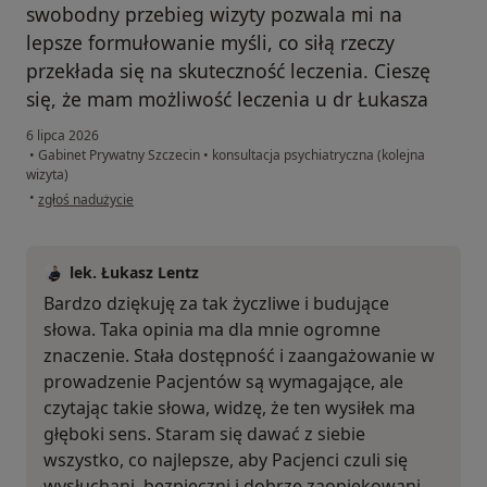
swobodny przebieg wizyty pozwala mi na
lepsze formułowanie myśli, co siłą rzeczy
przekłada się na skuteczność leczenia. Cieszę
się, że mam możliwość leczenia u dr Łukasza
6 lipca 2026
•
Gabinet Prywatny Szczecin
•
konsultacja psychiatryczna (kolejna
wizyta)
w opinii użytkownika Martyna
•
zgłoś nadużycie
lek. Łukasz Lentz
Bardzo dziękuję za tak życzliwe i budujące
słowa. Taka opinia ma dla mnie ogromne
znaczenie. Stała dostępność i zaangażowanie w
prowadzenie Pacjentów są wymagające, ale
czytając takie słowa, widzę, że ten wysiłek ma
głęboki sens. Staram się dawać z siebie
wszystko, co najlepsze, aby Pacjenci czuli się
wysłuchani, bezpieczni i dobrze zaopiekowani.