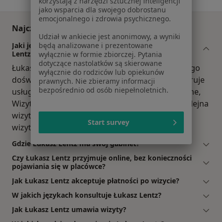
korzystają z narzędzi sztucznej inteligencji
jako wsparcia dla swojego dobrostanu
emocjonalnego i zdrowia psychicznego.
Najczęściej zadawane pytania
Udział w ankiecie jest anonimowy, a wyniki
będą analizowane i prezentowane
Jaki jest zakres porad oferowanych przez Łukasz
Lentz?
wyłącznie w formie zbiorczej. Pytania
dotyczące nastolatków są skierowane
Łukasz Lentz to psychiatra. Na podstawie swojego
wyłącznie do rodziców lub opiekunów
doświadczenia i wykształcenia Łukasz Lentz oferuje
prawnych. Nie zbieramy informacji
bezpośrednio od osób niepełnoletnich.
usługi takie jak: Konsultacja psychiatryczna online,
Wizyta domowa, konsultacja psychiatryczna (kolejna
wizyta), konsultacja psychiatryczna (pierwsza
Start survey
wizyta).
Gdzie Łukasz Lentz ma swój gabinet?
Czy Łukasz Lentz przyjmuje online, bez konieczności
pojawiania się w placówce?
Jak Łukasz Lentz akceptuje płatności po wizycie?
W jakich językach konsultuje Łukasz Lentz?
Jak Łukasz Lentz umawia wizyty?