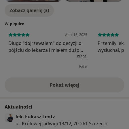
w ramach jednego miejsca, co przekłada się na
komfort i efektywność leczenia.
Zobacz galerię (3)
W pigułce
April 16, 2025
Długo "dojrzewałem" do decyzji o
Przemiły leka
pójściu do lekarza i miałem dużo
wysłuchał, prz
więcej
pytań/wątpliwości nt. mojego
nadzieję, że 
problemu, jednak Pan Łukasz
tego przepięk
Rafał
wykazał się ogromną uprzejmością,
scianie pływaj
wyrozumiałością, kulturą osobistą
relaksują. Ba
oraz chęc...
Pokaż więcej
o doświadczeniu
Aktualności
lek. Łukasz Lentz
ul. Królowej Jadwigi 13/12, 70-261 Szczecin