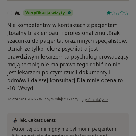
W.
Weryfikacja wizyty
W
Nie kompetentny w kontaktach z pacjentem
,totalny brak empatii i profesjonalizmu .Brak
szacunku do pacjenta, oraz innych specjalistów.
Uznał, że tylko lekarz psychiatra jest
prawdziwym lekarzem ,a psycholog prowadzący
moją terapię nie ma prawa tego robić bo nie
jest lekarzem,po czym rzucił dokumenty i
odmówił dalszej konsultacj.Dla mnie ocena to
-10. Wstyd.
w opinii użytkownika W.
24 czerwca 2026
•
W innym miejscu
•
Inny
•
zgłoś nadużycie
lek. Łukasz Lentz
Autor tej opinii nigdy nie był moim pacjentem.