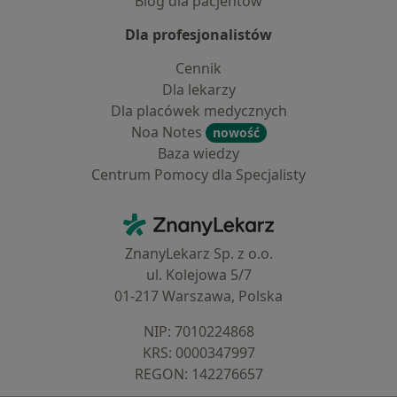
Blog dla pacjentów
Dla profesjonalistów
Cennik
Dla lekarzy
Dla placówek medycznych
Noa Notes
nowość
Baza wiedzy
Centrum Pomocy dla Specjalisty
Kontakt
ZnanyLekarz - Strona główna
ZnanyLekarz Sp. z o.o.
ul. Kolejowa 5/7
01-217 Warszawa, Polska
NIP: ⁠7010224868
KRS: ⁠0000347997
REGON: ⁠142276657