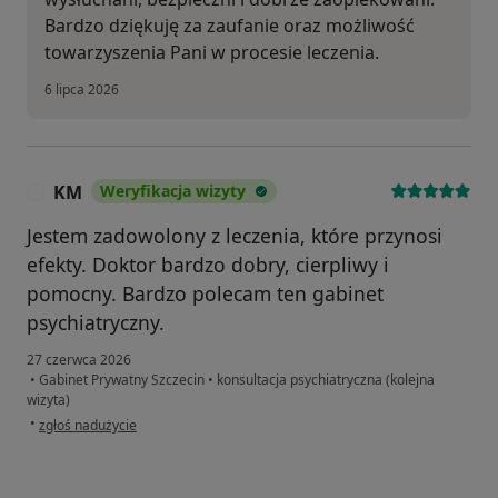
Bardzo dziękuję za zaufanie oraz możliwość
towarzyszenia Pani w procesie leczenia.
6 lipca 2026
KM
Weryfikacja wizyty
K
Jestem zadowolony z leczenia, które przynosi
efekty. Doktor bardzo dobry, cierpliwy i
pomocny. Bardzo polecam ten gabinet
psychiatryczny.
27 czerwca 2026
•
Gabinet Prywatny Szczecin
•
konsultacja psychiatryczna (kolejna
wizyta)
w opinii użytkownika KM
•
zgłoś nadużycie