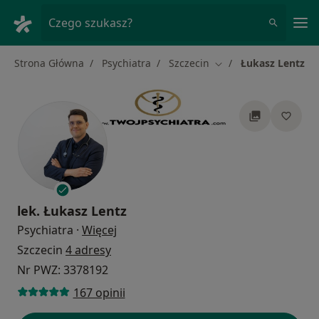
Me
Czego szukasz?
Strona Główna
Psychiatra
Szczecin
Łukasz Lentz
Zmień miasto
lek.
Łukasz Lentz
O specjalizacjach
Psychiatra
·
Więcej
Szczecin
4 adresy
Nr PWZ: 3378192
167 opinii