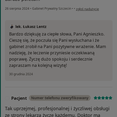
w opinii użytkownika Agnies
26 sierpnia 2024
•
Gabinet Prywatny Szczecin
•
•
zgłoś nadużycie
lek. Łukasz Lentz
Bardzo dziękuję za ciepłe słowa, Pani Agnieszko.
Cieszę się, że poczuła się Pani wysłuchana i że
gabinet zrobił na Pani pozytywne wrażenie. Mam
nadzieję, że leczenie przyniesie oczekiwaną
poprawę. Życzę dużo spokoju i serdecznie
zapraszam na kolejną wizytę!
30 grudnia 2024
Pacjent
Numer telefonu zweryfikowany
P
Tak uprzejmej, profesjonalnej i życzliwej obsługi
ze strony lekarza życzę każdemu. Doktor ma