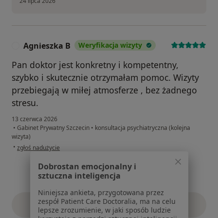
24 lipca 2026
Agnieszka B
Weryfikacja wizyty
A
Pan doktor jest konkretny i kompetentny,
szybko i skutecznie otrzymałam pomoc. Wizyty
przebiegają w miłej atmosferze , bez żadnego
stresu.
13 czerwca 2026
•
Gabinet Prywatny Szczecin
•
konsultacja psychiatryczna (kolejna
wizyta)
w opinii użytkownika Agnieszka B
•
zgłoś nadużycie
Dobrostan emocjonalny i
sztuczna inteligencja
Niniejsza ankieta, przygotowana przez
zespół Patient Care Doctoralia, ma na celu
Zobacz więcej
opinie powyżej
lepsze zrozumienie, w jaki sposób ludzie