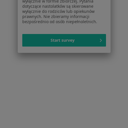
wyłącznie w formie zbiorczej. Pytania
Blog dla pacjentów
dotyczące nastolatków są skierowane
wyłącznie do rodziców lub opiekunów
Dla profesjonalistów
prawnych. Nie zbieramy informacji
bezpośrednio od osób niepełnoletnich.
Cennik
Dla lekarzy
Dla placówek medycznych
Start survey
Noa Notes
nowość
Baza wiedzy
Centrum Pomocy dla Specjalisty
Kontakt
ZnanyLekarz - Strona główna
ZnanyLekarz Sp. z o.o.
ul. Kolejowa 5/7
01-217 Warszawa, Polska
NIP: ⁠7010224868
KRS: ⁠0000347997
REGON: ⁠142276657