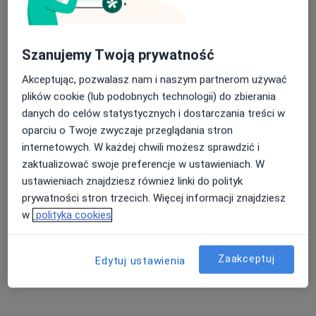
49 opinii
Konsultacja online
200 zł
Specjalista nie oferuje umawiania online pod tym adresem.
Szanujemy Twoją prywatność
Poproś o wizytę
Akceptując, pozwalasz nam i naszym partnerom używać
plików cookie (lub podobnych technologii) do zbierania
danych do celów statystycznych i dostarczania treści w
oparciu o Twoje zwyczaje przeglądania stron
internetowych. W każdej chwili możesz sprawdzić i
zaktualizować swoje preferencje w ustawieniach. W
ustawieniach znajdziesz również linki do polityk
prywatności stron trzecich. Więcej informacji znajdziesz
w
polityka cookies
Bezpieczne płatności
lek. Cezary Śliwowski
Zaakceptuj
Edytuj ustawienia
·
Więcej
W trakcie specjalizacji (Lekarz medycyny ratunkowej)
1 opinia