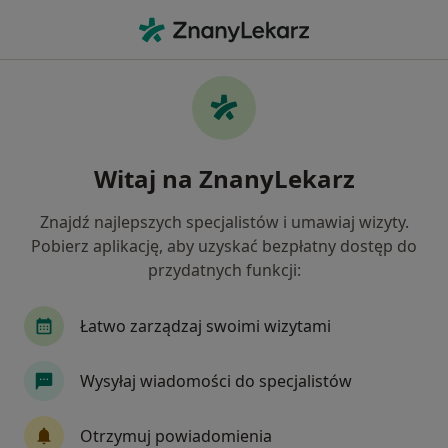
Me
Lekarz Medycyny Ratunkowej
Filtry
• 1
Lekarze medycyny ratunkowej online
Witaj na ZnanyLekarz
Jak działają wyniki wyszukiwania
Znajdź najlepszych specjalistów i umawiaj wizyty.
Pobierz aplikację, aby uzyskać bezpłatny dostęp do
przydatnych funkcji:
Łatwo zarządzaj swoimi wizytami
Wysyłaj wiadomości do specjalistów
Bezpieczne płatności
lek. Wojciech Ossowski
Otrzymuj powiadomienia