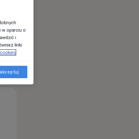
Śr,
Czw,
Pt,
12 Sie
13 Sie
14 Sie
odobnych
i w oparciu o
awdzić i
wnież linki
 cookies
akceptuj
Śr,
Czw,
Pt,
12 Sie
13 Sie
14 Sie