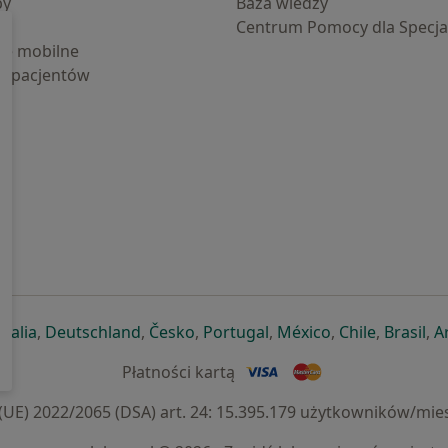
by
Baza wiedzy
Centrum Pomocy dla Specjal
cje mobilne
la pacjentów
ej karcie
ię w nowej karcie
twiera się w nowej karcie
otwiera się w nowej karcie
otwiera się w nowej karcie
otwiera się w nowej karcie
otwiera się w nowej kar
otwiera się w n
otwiera s
otw
Italia
,
Deutschland
,
Česko
,
Portugal
,
México
,
Chile
,
Brasil
,
A
Płatności kartą
) 2022/2065 (DSA) art. 24: 15.395.179 użytkowników/mies