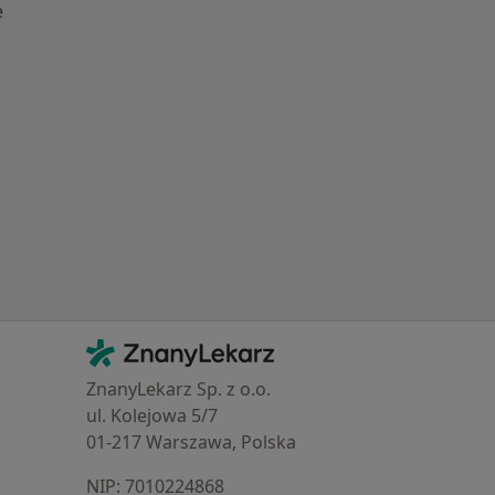
e
Najczęstsze schorzenia
Kontakt
ZnanyLekarz - Strona główna
ZnanyLekarz Sp. z o.o.
ul. Kolejowa 5/7
01-217 Warszawa, Polska
NIP: ⁠7010224868