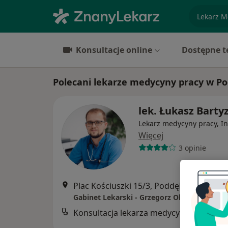
specjaliz
Konsultacje online
Dostępne t
Polecani lekarze medycyny pracy w P
lek. Łukasz Barty
Lekarz medycyny pracy, In
Więcej
3 opinie
Plac Kościuszki 15/3, Poddębice
•
Mapa
Gabinet Lekarski - Grzegorz Olczyk
Konsultacja lekarza medycyny pracy
B