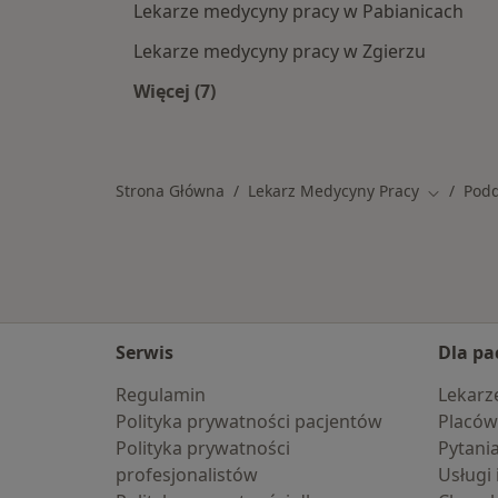
Lekarze medycyny pracy w Pabianicach
Lekarze medycyny pracy w Zgierzu
Więcej (7)
Więcej w kategorii: W pobliżu Poddę
Strona Główna
Lekarz Medycyny Pracy
Pod
Zmień mi
Serwis
Dla pa
Regulamin
Lekarz
Polityka prywatności pacjentów
Placów
Polityka prywatności
Pytani
profesjonalistów
Usługi 