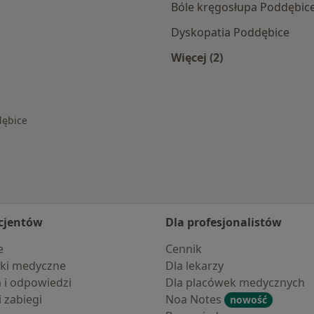
Bóle kręgosłupa Poddębic
Dyskopatia Poddębice
Więcej (2)
bic
Więcej w kategorii: 
dębice
asto
cjentów
Dla profesjonalistów
e
Cennik
ki medyczne
Dla lekarzy
a i odpowiedzi
Dla placówek medycznych
i zabiegi
Noa Notes
nowość