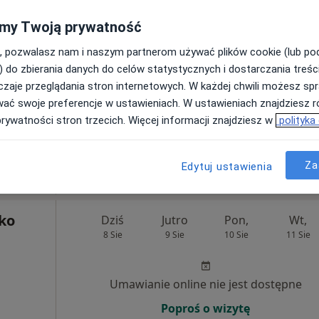
my Twoją prywatność
Dziś
Jutro
Pon,
Wt,
8 Sie
9 Sie
10 Sie
11 Sie
, pozwalasz nam i naszym partnerom używać plików cookie (lub p
ogia,
) do zbierania danych do celów statystycznych i dostarczania treśc
zaje przeglądania stron internetowych. W każdej chwili możesz spr
Umawianie online nie jest dostępne
wać swoje preferencje w ustawieniach. W ustawieniach znajdziesz ró
prywatności stron trzecich. Więcej informacji znajdziesz w
polityka
Pokaż profil
Za
Edytuj ustawienia
śko
Dziś
Jutro
Pon,
Wt,
8 Sie
9 Sie
10 Sie
11 Sie
Umawianie online nie jest dostępne
Poproś o wizytę