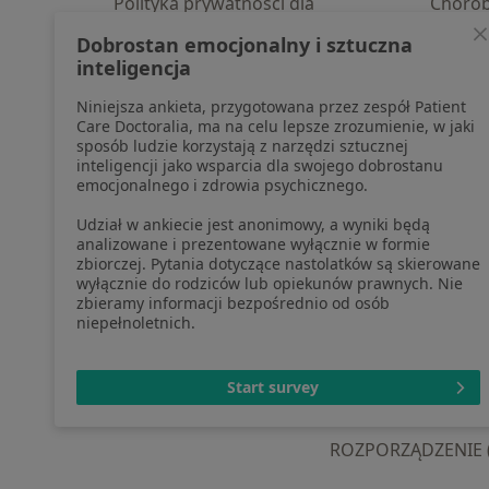
Polityka prywatności dla
Choro
profesjonalistów, których dane
Pomoc
Dobrostan emocjonalny i sztuczna
pozyskaliśmy samodzielnie
Aplika
inteligencja
Polityka cookies
Blog d
Niniejsza ankieta, przygotowana przez zespół Patient
Jak działają wyniki wyszukiwania
Care Doctoralia, ma na celu lepsze zrozumienie, w jaki
Dostępność
sposób ludzie korzystają z narzędzi sztucznej
O nas
inteligencji jako wsparcia dla swojego dobrostanu
emocjonalnego i zdrowia psychicznego.
Praca
Rekrutujemy!
Partnerzy
Udział w ankiecie jest anonimowy, a wyniki będą
Centrum prasowe
analizowane i prezentowane wyłącznie w formie
zbiorczej. Pytania dotyczące nastolatków są skierowane
Kontakt
wyłącznie do rodziców lub opiekunów prawnych. Nie
zbieramy informacji bezpośrednio od osób
niepełnoletnich.
otwiera się w now
otwiera s
o
Polska
,
Türkiye
,
España
,
Start survey
ROZPORZĄDZENIE (UE