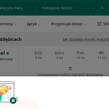
acja, badanie lub nazwisko
miasto lub dzielnica
erminy
Język
Przyjmuje dzieci
Wi
oddębicach
Jak działają wyniki wysz
zel
Dziś
Jutro
Pon,
Wt,
8 Sie
9 Sie
10 Sie
11 Sie
·
ternista
Umawianie online nie jest dostępne
Poproś o wizytę
rak ceny