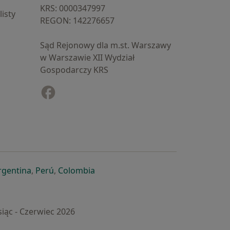
KRS: ⁠0000347997
isty
REGON: ⁠142276657
Sąd Rejonowy dla m.st. Warszawy
w Warszawie XII Wydział
Gospodarczy KRS
Facebook
otwiera się w nowej karcie
cie
owej karcie
ię w nowej karcie
iera się w nowej karcie
otwiera się w nowej karcie
otwiera się w nowej karcie
otwiera się w nowej karcie
rgentina
,
Perú
,
Colombia
iąc - Czerwiec 2026