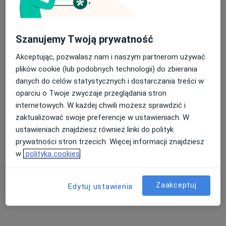
Zapalenie krtani Gliwice
Zapalenie ucha Gliwice
Nasza średnia ocena na App Store to 4.9 i 4.1 na
Szanujemy Twoją prywatność
Zapalenie migdałków Gliwice
Google Play Store
Akceptując, pozwalasz nam i naszym partnerom używać
Ból zatok Gliwice
plików cookie (lub podobnych technologii) do zbierania
danych do celów statystycznych i dostarczania treści w
Więcej (15)
oparciu o Twoje zwyczaje przeglądania stron
Więcej w kategorii: Najczęście leczone chorob
internetowych. W każdej chwili możesz sprawdzić i
zaktualizować swoje preferencje w ustawieniach. W
Strona Główna
Laryngolog
Gliwice
Nfz
Zmień miasto
Zmień miasto
Zmień mia
ustawieniach znajdziesz również linki do polityk
prywatności stron trzecich. Więcej informacji znajdziesz
w
polityka cookies
Zaakceptuj
Edytuj ustawienia