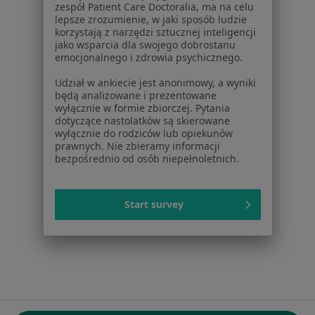
zespół Patient Care Doctoralia, ma na celu
ul. Kolejowa 5/7
lepsze zrozumienie, w jaki sposób ludzie
01-217 Warszawa, Polska
korzystają z narzędzi sztucznej inteligencji
jako wsparcia dla swojego dobrostanu
emocjonalnego i zdrowia psychicznego.
NIP: ⁠7010224868
KRS: ⁠0000347997
Udział w ankiecie jest anonimowy, a wyniki
REGON: ⁠142276657
będą analizowane i prezentowane
wyłącznie w formie zbiorczej. Pytania
dotyczące nastolatków są skierowane
Sąd Rejonowy dla m.st. Warszawy w Warszawie XII
wyłącznie do rodziców lub opiekunów
Wydział Gospodarczy KRS
prawnych. Nie zbieramy informacji
bezpośrednio od osób niepełnoletnich.
Facebook
otwiera się w nowej karcie
Start survey
otwiera się w nowej karcie
otwiera się w nowej karcie
otwiera się w nowej karcie
otwiera się w nowej karci
otwiera się
otwi
Polska
,
Türkiye
,
España
,
Italia
,
Deutschland
,
Česko
,
otwiera się w nowej karcie
otwiera się w nowej karcie
otwiera się w nowej karcie
otwiera się w nowej kar
otwiera się 
otwier
Portugal
,
México
,
Chile
,
Brasil
,
Argentina
,
Perú
,
otwiera się w nowej karc
Colombia
Płatności kartą