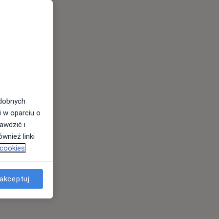
odobnych
i w oparciu o
awdzić i
wnież linki
 cookies
akceptuj