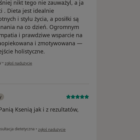
ej nikt tego nie zauważyl, a ja
 . Dieta jest idealnie
ch i stylu życia, a posiłki są
konania na co dzień. Ogromnym
empatia i prawdziwe wsparcie na
 zaopiekowana i zmotywowana —
jście holistyczne.
w opinii użytkownika Michalina
y
•
zgłoś nadużycie
y
anią Ksenią jak i z rezultatów,
w opinii użytkownika Sandra
sultacja dietetyczna
•
zgłoś nadużycie