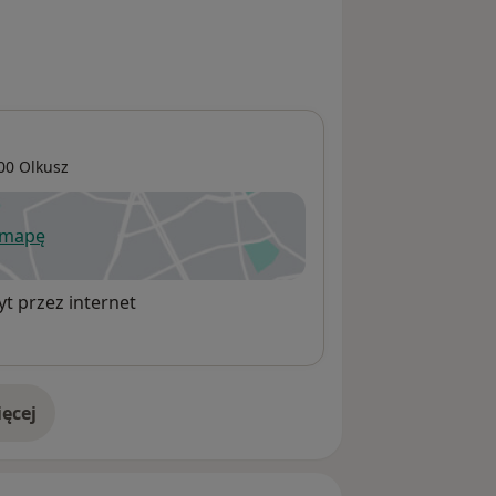
00
Olkusz
 mapę
wiera się w nowej karcie
t przez internet
ęcej
adresie