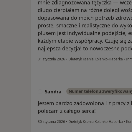
mnie zdiagnozowana tężyczka — wcześni
długo cierpiałam na różne dolegliwości
dopasowana do moich potrzeb zdrowotny
proste, smaczne i realistyczne do wy
plusem jest indywidualne podejście, 
każdym etapie współpracy. Czuję się
najlepsza decyzja! to nowoczesne pode
31 stycznia 2026
•
Dietetyk Ksenia Kolanko-Haberka
•
Inn
Sandra
Numer telefonu zweryfikowan
S
Jestem bardzo zadowolona i z pracy z P
polecam z całego serca!
30 stycznia 2026
•
Dietetyk Ksenia Kolanko-Haberka
•
Kon