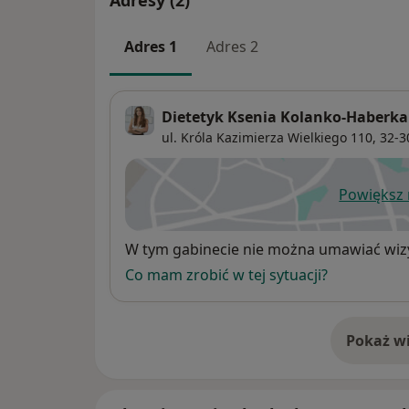
Adresy (2)
Adres 1
Adres 2
Dietetyk Ksenia Kolanko-Haberka
ul. Króla Kazimierza Wielkiego 110,
32-3
Powiększ
ot
Dostępność
W tym gabinecie nie można umawiać wizy
Co mam zrobić w tej sytuacji?
Pokaż wi
o 