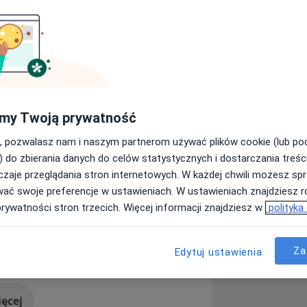
tu Medycznego, na którym uzyskałam
wia publicznego. W ciągu pięciu lat
norodnych schorzeniach. Uczestniczę w
zących m.in.: żywienia dojelitowego,
.
my Twoją prywatność
, pozwalasz nam i naszym partnerom używać plików cookie (lub p
) do zbierania danych do celów statystycznych i dostarczania treśc
a
Choroby wątroby
zaje przeglądania stron internetowych. W każdej chwili możesz spr
a11y_sr_more_diseases
 pokarmowego
+8
wać swoje preferencje w ustawieniach. W ustawieniach znajdziesz ró
prywatności stron trzecich. Więcej informacji znajdziesz w
polityka
Za
Edytuj ustawienia
ęcej