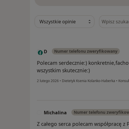
Szukaj w opi
D
Numer telefonu zweryfikowany
Polecam serdecznie:) konkretnie,fach
wszystkim skutecznie:)
2 lutego 2026
•
Dietetyk Ksenia Kolanko-Haberka
•
Konsul
Michalina
Numer telefonu zweryfiko
M
Z całego serca polecam współpracę z Pa