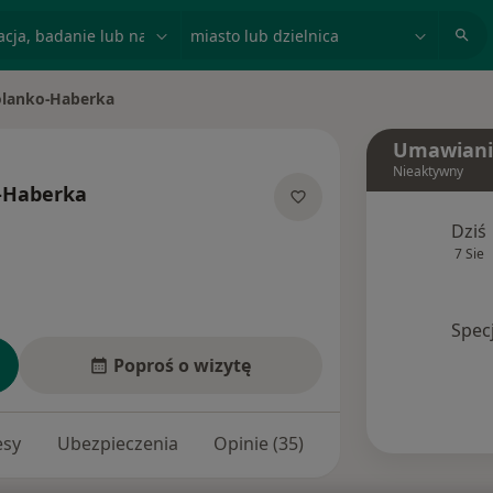
acja, badanie lub nazwisko
miasto lub dzielnica
olanko-Haberka
Umawiani
Nieaktywny
-Haberka
lizacjach
Dziś
7 Sie
Spec
Poproś o wizytę
esy
Ubezpieczenia
Opinie (35)