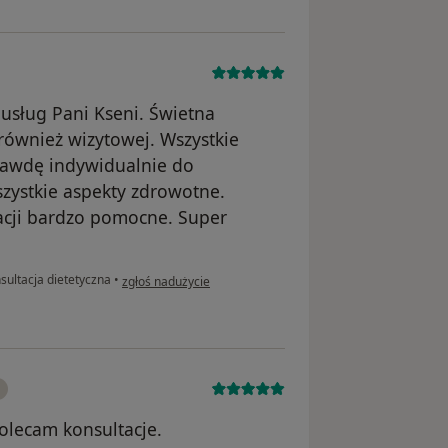
usług Pani Kseni. Świetna
 również wizytowej. Wszystkie
rawdę indywidualnie do
szystkie aspekty zdrowotne.
acji bardzo pomocne. Super
w opinii użytkownika Eva
sultacja dietetyczna
•
zgłoś nadużycie
polecam konsultacje.