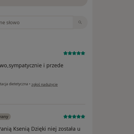
niach
owo,sympatycznie i przede
w opinii użytkownika D
tacja dietetyczna
•
zgłoś nadużycie
wany
nią Ksenią Dzięki niej została u