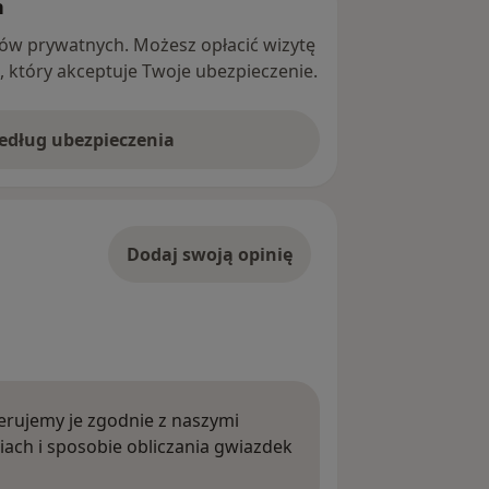
h
ntów prywatnych. Możesz opłacić wizytę
ę, który akceptuje Twoje ubezpieczenie.
według ubezpieczenia
Dodaj swoją opinię
rujemy je zgodnie z naszymi
iach i sposobie obliczania gwiazdek
ięcej o opiniach