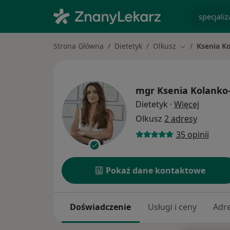
specjaliz
Strona Główna
Dietetyk
Olkusz
Ksenia K
Zmień miasto
mgr
Ksenia Kolanko
O specja
Dietetyk
·
Więcej
Olkusz
2 adresy
35 opinii
Pokaż dane kontaktowe
Doświadczenie
Usługi i ceny
Adr