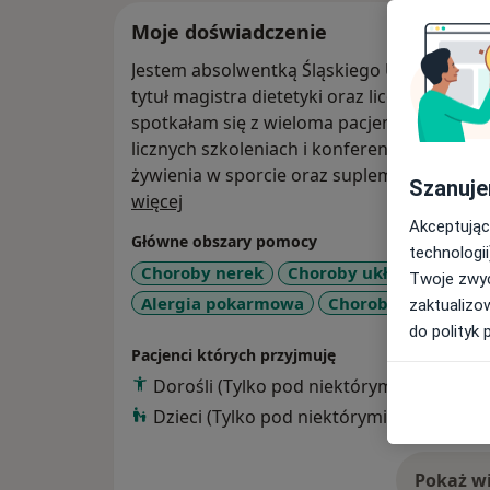
Moje doświadczenie
Jestem absolwentką Śląskiego Uniwersyte
tytuł magistra dietetyki oraz licencjat zdro
spotkałam się z wieloma pacjentami o róż
licznych szkoleniach i konferencjach, dotyc
żywienia w sporcie oraz suplementów diety
Szanuje
O mnie
więcej
Akceptując
Główne obszary pomocy
technologii
Choroby nerek
Choroby układu krążeni
Twoje zwyc
Alergia pokarmowa
Choroby przewodu
zaktualizo
do polityk 
Pacjenci których przyjmuję
Dorośli (Tylko pod niektórymi adresami)
Dzieci (Tylko pod niektórymi adresami)
Pokaż wi