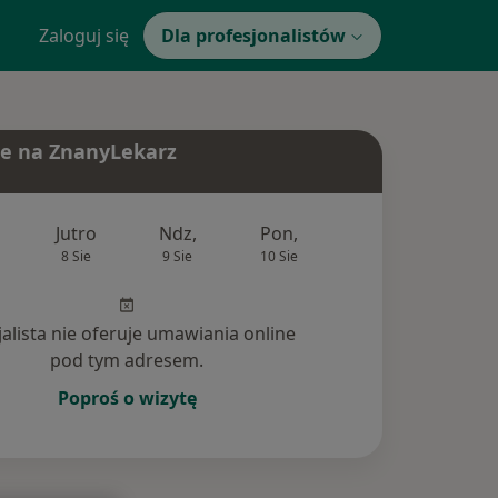
Zaloguj się
Dla profesjonalistów
e na ZnanyLekarz
Jutro
Ndz,
Pon,
Wt,
Śr,
8 Sie
9 Sie
10 Sie
11 Sie
12 Si
jalista nie oferuje umawiania online
pod tym adresem.
Poproś o wizytę