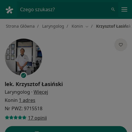
Me
Czego szukasz?
Strona Główna
Laryngolog
Konin
Krzysztof Łasińsk
Zmień miasto
lek.
Krzysztof Łasiński
O specjalizacjach
Laryngolog
·
Więcej
Konin
1 adres
Nr PWZ: 9715518
17 opinii