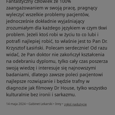
Fantastyczny człowiek ze 100%
zaangażowaniem w swoją pracę, pragnący
wyleczyć wszelkie problemy pacjentów,
jednocześnie dokładnie wyjaśniający
zrozumiałym dla każdego językiem w czym tkwi
problem. Jeżeli ktoś robi w życiu to co lubi i
potrafi najlepiej robić, to właśnie jest to Pan Dr.
Krzysztof Łasiński. Polecam serdecznie! Od razu
widać, że Pan doktor nie zakończył kształcenia
na odebraniu dyplomu, tylko cały czas poszerza
swoją wiedzę i interesuje się najnowszymi
badaniami, dlatego zawsze poleci pacjentowi
najlepsze rozwiązanie i będzie trafny w
diagnozie jak filmowy Dr House, tylko wszystko
kulturalnie bez ironii i sarkazmu.
w opinii użytkownika Remigiusz
14 maja 2024
•
Gabinet Lekarski
•
Inny
•
zgłoś nadużycie