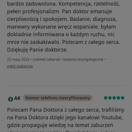
bardzo zadowolona. Kompetencja, rzetelność,
pełen profesjonalizm. Pan doktor emanuje
cierpliwością i spokojem. Badanie, diagnoza,
manewry wykonane wręcz wspaniale, byłam
dokladnie informiwana o każdym ruchu, nic
mnie nie zaskakiwalo. Polecam z całego serca.
Dziękuję Panie doktorze.
22 maja 2023
•
Gabinet Lekarski
•
badania laryngologiczne
•
w opinii użytkownika Iwona D.
zgłoś nadużycie
AK
Numer telefonu zweryfikowany
A
Polecam Pana Doktora z całego serca, trafiliśmy
na Pana Doktora dzięki jego kanałowi Youtube,
gdzie propaguje wiedzę na temat zaburzeń