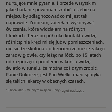
nurtujące mnie pytania. I przede wszystkim
jakie badanie powinnam zrobić u siebie na
miejscu by zdiagnozować co mi jest tak
naprawdę. Zrobiłam, zaczełam wykonywać
ćwiczenia, które widziałam na różnych
filmikach. Teraz po pół roku kontaktu widzę
różnicę: nie kręci mi się już w pomieszczeniach,
nie siedzę skulona z odczuciem że mi się zakręci
zaraz w głowie, czy leżąc na łóżk. po 15 latach
od rozpoczęcia problemu w końcu widzę
światło w tunelu, że można coś z tym zrobić.
Panie Doktorze, jest Pan Wielki, mało spotyka
się takich lekarzy w obecnych czasach.
w opinii użytkownika Małgorzata
18 lipca 2025
•
W innym miejscu
•
Inny
•
zgłoś nadużycie