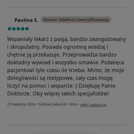
Paulina S.
Numer telefonu zweryfikowany
P
Wspaniały lekarz z pasją, bardzo zaangażowany
i skrupulatny. Posiada ogromną wiedzę i
chętnie ją przekazuje. Przeprowadza bardzo
dokładny wywiad i wszystko omawia. Poświęca
pacjentowi tyle czasu ile trzeba. Mimo, że moje
dolegliwości są nietypowe, cały czas mogę
liczyć na pomoc i wsparcie :) Dziękuję Panie
Doktorze. Oby więcej takich specjalistów!
w opinii użytkownika Paulina S.
25 kwietnia 2024
•
Gabinet Lekarski
•
Inny
•
zgłoś nadużycie