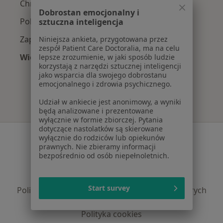
Chrapanie w Koninie
Dobrostan emocjonalny i
Polipy nosa w Koninie
sztuczna inteligencja
Zapalenie gardła w Koninie
Niniejsza ankieta, przygotowana przez
zespół Patient Care Doctoralia, ma na celu
Więcej (15)
lepsze zrozumienie, w jaki sposób ludzie
korzystają z narzędzi sztucznej inteligencji
Więcej w kategorii: Najczęście leczone chorob
jako wsparcia dla swojego dobrostanu
emocjonalnego i zdrowia psychicznego.
Udział w ankiecie jest anonimowy, a wyniki
będą analizowane i prezentowane
wyłącznie w formie zbiorczej. Pytania
dotyczące nastolatków są skierowane
Serwis
wyłącznie do rodziców lub opiekunów
prawnych. Nie zbieramy informacji
Regulamin
bezpośrednio od osób niepełnoletnich.
Polityka prywatności pacjentów
Polityka prywatności profesjonalistów
Start survey
Polityka prywatności dla profesjonalistów, których
dane pozyskaliśmy samodzielnie
Polityka cookies