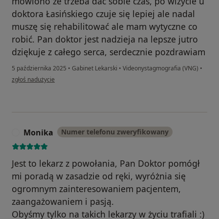
mówiono ze trzeba dać sobie czas, po wizycie u
doktora Łasińskiego czuje się lepiej ale nadal
muszę się rehabilitować ale mam wytyczne co
robić. Pan doktor jest nadzieja na lepsze jutro
dziękuje z całego serca, serdecznie pozdrawiam
5 października 2025
•
Gabinet Lekarski
•
Videonystagmografia (VNG)
•
w opinii użytkownika Agnieszka
zgłoś nadużycie
Monika
Numer telefonu zweryfikowany
M
Jest to lekarz z powołania, Pan Doktor pomógł
mi poradą w zasadzie od ręki, wyróżnia się
ogromnym zainteresowaniem pacjentem,
zaangażowaniem i pasją.
Obyśmy tylko na takich lekarzy w życiu trafiali :)