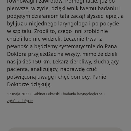
równowagi i zawrotów. Pomógł tacie, już po
pierwszej wizycie, dzięki wnikliwemu badaniu i
podjętym działaniom tata zaczął słyszeć lepiej, a
był już u niejednego laryngologa i po pobycie
w szpitalu. Zrobił to, czego inni zrobić nie
chcieli lub nie widzieli. Leczenie trwa, z
pewnością będziemy systematycznie do Pana
Doktora przyjeżdżać na wizyty, mimo że dzieli
nas jakieś 150 km. Lekarz cierpliwy, słuchający
pacjenta, analizujący, naprawdę czuć
poświęconą uwagę i chęć pomocy. Panie
Doktorze dziękuję.
12 maja 2022
•
Gabinet Lekarski
•
badania laryngologiczne
•
w opinii użytkownika AK
zgłoś nadużycie