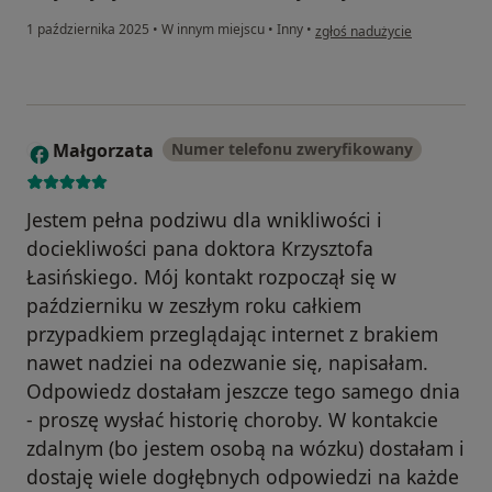
w opinii użytkownika Monika
1 października 2025
•
W innym miejscu
•
Inny
•
zgłoś nadużycie
Małgorzata
Numer telefonu zweryfikowany
M
Jestem pełna podziwu dla wnikliwości i
dociekliwości pana doktora Krzysztofa
Łasińskiego. Mój kontakt rozpoczął się w
październiku w zeszłym roku całkiem
przypadkiem przeglądając internet z brakiem
nawet nadziei na odezwanie się, napisałam.
Odpowiedz dostałam jeszcze tego samego dnia
- proszę wysłać historię choroby. W kontakcie
zdalnym (bo jestem osobą na wózku) dostałam i
dostaję wiele dogłębnych odpowiedzi na każde