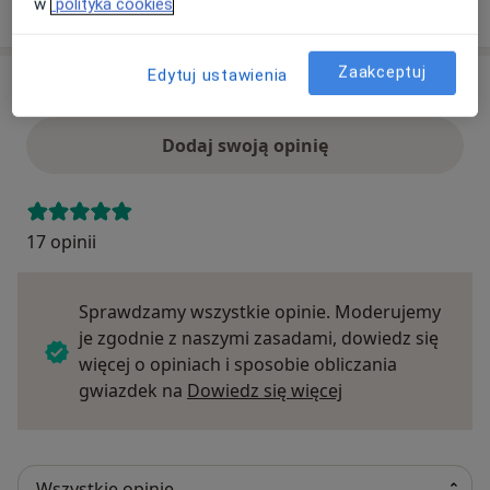
Szukaj specjalistów według ubezpieczenia
w
polityka cookies
Zaakceptuj
Edytuj ustawienia
Opinie
Dodaj swoją opinię
17 opinii
Sprawdzamy wszystkie opinie. Moderujemy
je zgodnie z naszymi zasadami, dowiedz się
więcej o opiniach i sposobie obliczania
Dowiedz się więce
gwiazdek na
Dowiedz się więcej