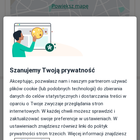
Powiększ mapę
otwiera się w nowej karcie
Dostępność
W tym gabinecie nie można umawiać wizyt przez
internet
Co mam zrobić w tej sytuacji?
Pokaż więcej
o adresie
Szanujemy Twoją prywatność
Akceptując, pozwalasz nam i naszym partnerom używać
Ubezpieczenia - brak akceptowanych
plików cookie (lub podobnych technologii) do zbierania
danych do celów statystycznych i dostarczania treści w
Ten specjalista przyjmuje wyłącznie pacjentów
oparciu o Twoje zwyczaje przeglądania stron
prywatnych. Możesz opłacić wizytę samodzielnie lub
internetowych. W każdej chwili możesz sprawdzić i
znaleźć innego specjalistę, który akceptuje Twoje
zaktualizować swoje preferencje w ustawieniach. W
ubezpieczenie.
ustawieniach znajdziesz również linki do polityk
prywatności stron trzecich. Więcej informacji znajdziesz