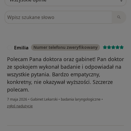
Szukaj w opiniach
Emilia
Numer telefonu zweryfikowany
E
Polecam Pana doktora oraz gabinet! Pan doktor
ze spokojem wykonał badanie i odpowiadał na
wszystkie pytania. Bardzo empatyczny,
konkretny, nie okazywał wyższości. Szczerze
polecam.
7 maja 2026
•
Gabinet Lekarski
•
badania laryngologiczne
•
w opinii użytkownika Emilia
zgłoś nadużycie