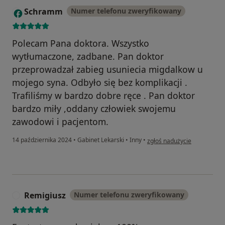
Schramm
Numer telefonu zweryfikowany
S
Polecam Pana doktora. Wszystko
wytłumaczone, zadbane. Pan doktor
przeprowadzał zabieg usuniecia migdalkow u
mojego syna. Odbyło się bez komplikacji .
Trafiliśmy w bardzo dobre ręce . Pan doktor
bardzo miły ,oddany człowiek swojemu
zawodowi i pacjentom.
w opinii użytkownika Schr
14 października 2024
•
Gabinet Lekarski
•
Inny
•
zgłoś nadużycie
Remigiusz
Numer telefonu zweryfikowany
R