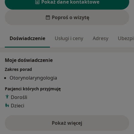
Pokaż dane kontaktowe
Poproś o wizytę
Doświadczenie
Usługi i ceny
Adresy
Ubezpi
Moje doświadczenie
Zakres porad
Otorynolaryngologia
Pacjenci których przyjmuję
Dorośli
Dzieci
Pokaż więcej
o doświadczeniu