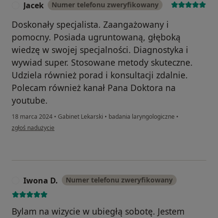
Jacek
Numer telefonu zweryfikowany
J
Doskonały specjalista. Zaangażowany i
pomocny. Posiada ugruntowaną, głęboką
wiedzę w swojej specjalności. Diagnostyka i
wywiad super. Stosowane metody skuteczne.
Udziela również porad i konsultacji zdalnie.
Polecam również kanał Pana Doktora na
youtube.
18 marca 2024
•
Gabinet Lekarski
•
badania laryngologiczne
•
w opinii użytkownika Jacek
zgłoś nadużycie
Iwona D.
Numer telefonu zweryfikowany
I
Bylam na wizycie w ubiegłą sobotę. Jestem