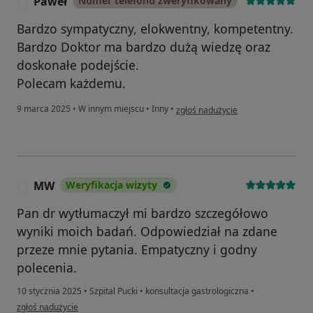
Paweł
Numer telefonu zweryfikowany
P
Bardzo sympatyczny, elokwentny, kompetentny.
Bardzo Doktor ma bardzo dużą wiedzę oraz
doskonałe podejście.
Polecam każdemu.
w opinii użytkownika Paweł
9 marca 2025
•
W innym miejscu
•
Inny
•
zgłoś nadużycie
MW
Weryfikacja wizyty
M
Pan dr wytłumaczył mi bardzo szczegółowo
wyniki moich badań. Odpowiedział na zdane
przeze mnie pytania. Empatyczny i godny
polecenia.
10 stycznia 2025
•
Szpital Pucki
•
konsultacja gastrologiczna
•
w opinii użytkownika MW
zgłoś nadużycie