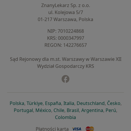
ZnanyLekarz Sp. z o.o.
ul. Kolejowa 5/7
01-217 Warszawa, Polska
NIP: ⁠7010224868
KRS: ⁠0000347997
REGON: ⁠142276657
Sąd Rejonowy dla m.st. Warszawy w Warszawie XII
Wydział Gospodarczy KRS
Facebook
otwiera się w nowej karcie
otwiera się w nowej karcie
otwiera się w nowej karcie
otwiera się w nowej karcie
otwiera się w nowej karci
otwiera się
otwi
Polska
,
Türkiye
,
España
,
Italia
,
Deutschland
,
Česko
,
otwiera się w nowej karcie
otwiera się w nowej karcie
otwiera się w nowej karcie
otwiera się w nowej kar
otwiera się 
otwier
Portugal
,
México
,
Chile
,
Brasil
,
Argentina
,
Perú
,
otwiera się w nowej karc
Colombia
Płatności kartą