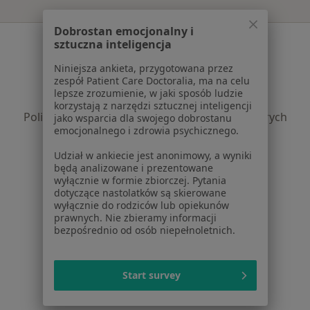
Dobrostan emocjonalny i
Serwis
sztuczna inteligencja
Regulamin
Niniejsza ankieta, przygotowana przez
zespół Patient Care Doctoralia, ma na celu
Polityka prywatności pacjentów
lepsze zrozumienie, w jaki sposób ludzie
Polityka prywatności profesjonalistów
korzystają z narzędzi sztucznej inteligencji
Polityka prywatności dla profesjonalistów, których
jako wsparcia dla swojego dobrostanu
emocjonalnego i zdrowia psychicznego.
dane pozyskaliśmy samodzielnie
Polityka cookies
Udział w ankiecie jest anonimowy, a wyniki
Jak działają wyniki wyszukiwania
będą analizowane i prezentowane
wyłącznie w formie zbiorczej. Pytania
Dostępność
dotyczące nastolatków są skierowane
O nas
wyłącznie do rodziców lub opiekunów
Praca
Rekrutujemy!
prawnych. Nie zbieramy informacji
bezpośrednio od osób niepełnoletnich.
Partnerzy
Centrum prasowe
Kontakt
Start survey
Dla pacjentów