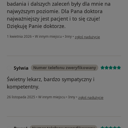
badania i dalszych zaleceń były dla mnie na
najwyższym poziomie. Dla Pana doktora
najważniejszy jest pacjent i to się czuje!
Dziękuję Panie doktorze.
w opinii użytkownika Justyna
1 kwietnia 2026
•
W innym miejscu
•
Inny
•
zgłoś nadużycie
Sylwia
Numer telefonu zweryfikowany
S
Świetny lekarz, bardzo sympatyczny i
kompetentny.
w opinii użytkownika Sylwia
26 listopada 2025
•
W innym miejscu
•
Inny
•
zgłoś nadużycie