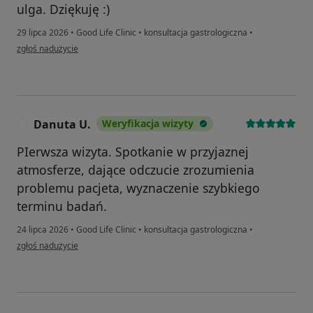
ulga. Dziękuję :)
29 lipca 2026
•
Good Life Clinic
•
konsultacja gastrologiczna
•
w opinii użytkownika Kasia
zgłoś nadużycie
Danuta U.
Weryfikacja wizyty
D
PIerwsza wizyta. Spotkanie w przyjaznej
atmosferze, dające odczucie zrozumienia
problemu pacjeta, wyznaczenie szybkiego
terminu badań.
24 lipca 2026
•
Good Life Clinic
•
konsultacja gastrologiczna
•
w opinii użytkownika Danuta U.
zgłoś nadużycie