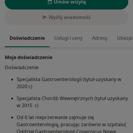
Umów wizytę
Wyślij wiadomość
Doświadczenie
Usługi i ceny
Adresy
Ubezpi
Moje doświadczenie
Doświadczenie
Specjalista Gastroenterologii (tytuł uzyskany w
2020 r.)
Specjalista Chorób Wewnętrznych (tytuł uzyskany
w 2015 r.)
Od 6 lat nieprzerwanie zajmuje się
Gastroenterologią, pracując zarówno w szpitalu(
Oddział Gastroenterologii Copernicus Nowe