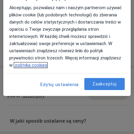
Pacjenci których przyjmuję
Akceptując, pozwalasz nam i naszym partnerom używać
Dorośli (Tylko pod niektórymi adresami)
plików cookie (lub podobnych technologii) do zbierania
danych do celów statystycznych i dostarczania treści w
Rodzaje konsultacji
oparciu o Twoje zwyczaje przeglądania stron
Stacjonarne
Zobacz lokalizacje (1)
internetowych. W każdej chwili możesz sprawdzić i
zaktualizować swoje preferencje w ustawieniach. W
ustawieniach znajdziesz również linki do polityk
Pokaż więcej
o doświadczeniu
prywatności stron trzecich. Więcej informacji znajdziesz
w
polityka cookies
Usługi i ceny
Zaakceptuj
Edytuj ustawienia
Konsultacja gastrologiczna
Umów wizytę
250 zł
Szczegóły
W jaki sposób ustalane są ceny?