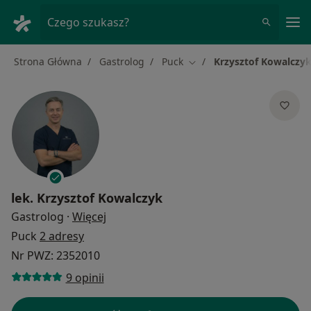
Me
Czego szukasz?
Strona Główna
Gastrolog
Puck
Krzysztof Kowalczy
Zmień miasto
lek.
Krzysztof Kowalczyk
O specjalizacjach
Gastrolog
·
Więcej
Puck
2 adresy
Nr PWZ: 2352010
9 opinii