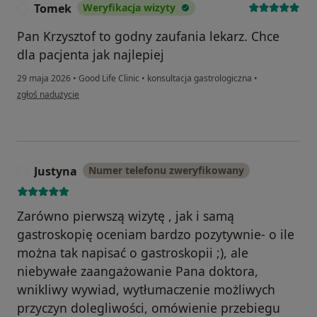
Tomek
Weryfikacja wizyty
T
Pan Krzysztof to godny zaufania lekarz. Chce
dla pacjenta jak najlepiej
29 maja 2026
•
Good Life Clinic
•
konsultacja gastrologiczna
•
w opinii użytkownika Tomek
zgłoś nadużycie
Justyna
Numer telefonu zweryfikowany
J
Zarówno pierwszą wizytę , jak i samą
gastroskopię oceniam bardzo pozytywnie- o ile
można tak napisać o gastroskopii ;), ale
niebywałe zaangażowanie Pana doktora,
wnikliwy wywiad, wytłumaczenie możliwych
przyczyn dolegliwości, omówienie przebiegu