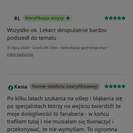
RL
Weryfikacja wizyty
R
Wszystko ok. Lekarz skrupulatnie bardzo
podszedł do tematu
31 lipca 2026
•
Good Life Clinic
•
konsultacja gastrologiczna
•
w opinii użytkownika RL
zgłoś nadużycie
Kasia
Numer telefonu zweryfikowany
K
Po kilku latach szukania na oślep i błąkania się
po specjalistach którzy na wejściu twierdzili że
moje dolegliwości to fanaberia - w końcu
trafiłam tutaj i nie musiałam się tłumaczyć i
przekonywać, że nie wymyślam. To ogromna