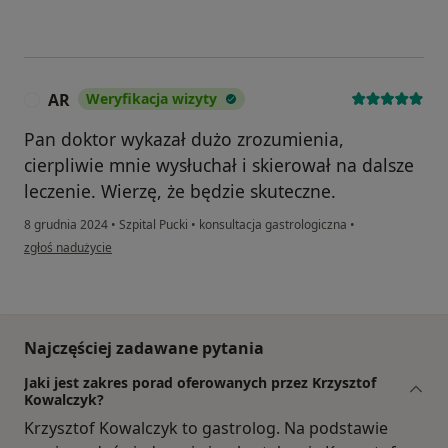
AR
Weryfikacja wizyty
A
Pan doktor wykazał dużo zrozumienia,
cierpliwie mnie wysłuchał i skierował na dalsze
leczenie. Wierzę, że będzie skuteczne.
8 grudnia 2024
•
Szpital Pucki
•
konsultacja gastrologiczna
•
w opinii użytkownika AR
zgłoś nadużycie
Najczęściej zadawane pytania
Jaki jest zakres porad oferowanych przez Krzysztof
Kowalczyk?
Krzysztof Kowalczyk to gastrolog. Na podstawie