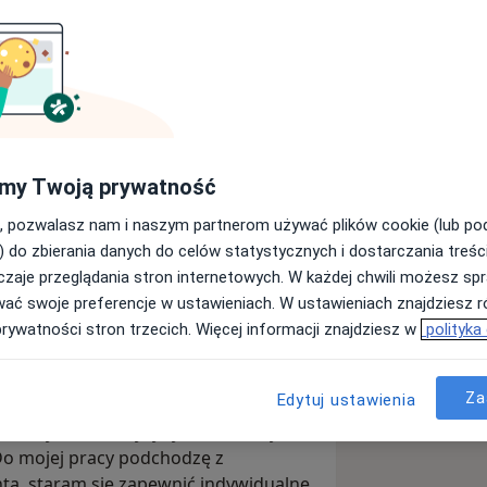
ademii Medycznej w Łodzi w 1999
my Twoją prywatność
 Medycznym w Warszawie rozpoczęła
m Oddziale Ratunkowym. Od 2009 roku
, pozwalasz nam i naszym partnerom używać plików cookie (lub p
zotopowej jako starszy specjalista.
) do zbierania danych do celów statystycznych i dostarczania treśc
zaje przeglądania stron internetowych. W każdej chwili możesz spr
iedzinie chorób wewnętrznych, a
wać swoje preferencje w ustawieniach. W ustawieniach znajdziesz ró
 2017 roku zdobyłem specjalizację z
prywatności stron trzecich. Więcej informacji znajdziesz w
polityka
 się w zakresie andrologii klinicznej. W
 nauk medycznych.
Za
Edytuj ustawienia
ndokrynologicznego, Polskiego
Towarzystwa Medycyny Nuklearnej oraz
Do mojej pracy podchodzę z
ta, staram się zapewnić indywidualne