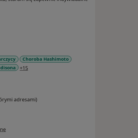
arczycy
Choroba Hashimoto
a11y_sr_more_diseases
disona
+15
tórymi adresami)
ine