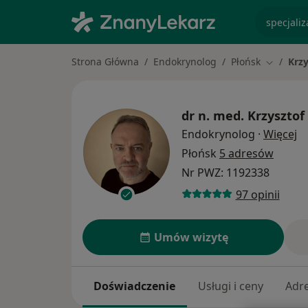
specjaliz
Strona Główna
Endokrynolog
Płońsk
Krzy
Zmień mi
dr n. med.
Krzysztof
O 
Endokrynolog
·
Więcej
Płońsk
5 adresów
Nr PWZ: 1192338
97 opinii
Umów wizytę
Doświadczenie
Usługi i ceny
Adr