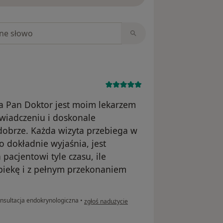
niach
, a Pan Doktor jest moim lekarzem
wiadczeniu i doskonale
dobrze. Każda wizyta przebiega w
o dokładnie wyjaśnia, jest
acjentowi tyle czasu, ile
opiekę i z pełnym przekonaniem
w opinii użytkownika Klaudia
nsultacja endokrynologiczna
•
zgłoś nadużycie