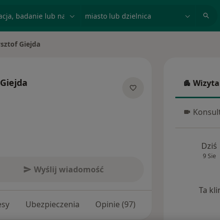
acja, badanie lub nazwisko
miasto lub dzielnica
sztof Giejda
asto
 Giejda
Wizyta
Wizyta w
specjalizacjach
Konsult
Konsulta
Dziś
9 Sie
Wyślij wiadomość
Ta kl
esy
Ubezpieczenia
Opinie (97)