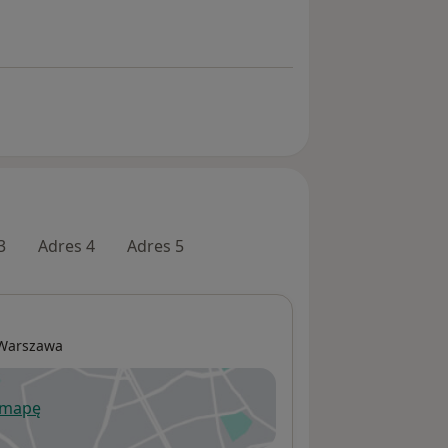
3
Adres 4
Adres 5
Warszawa
 mapę
wiera się w nowej karcie