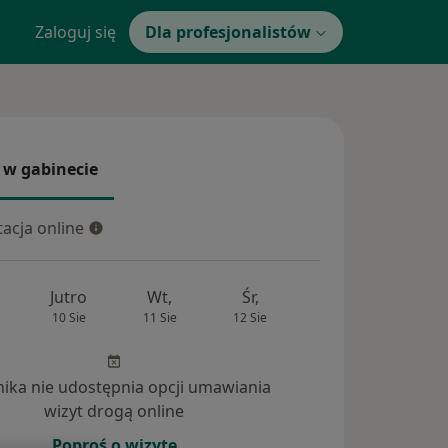
Zaloguj się
Dla profesjonalistów
 w gabinecie
 gabinecie
acja online
cja online
Jutro
Wt,
Śr,
Czw,
Pt,
10 Sie
11 Sie
12 Sie
13 Sie
14 Si
inika nie udostępnia opcji umawiania
wizyt drogą online
Poproś o wizytę