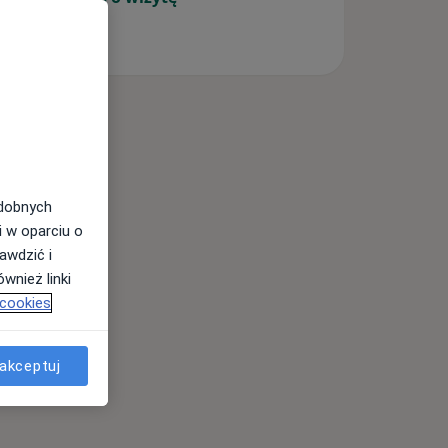
odobnych
i w oparciu o
awdzić i
wnież linki
 cookies
akceptuj