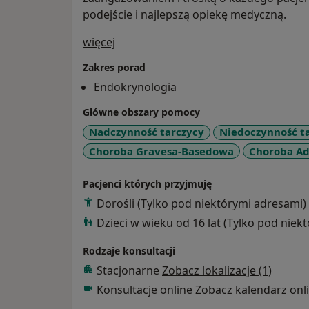
podejście i najlepszą opiekę medyczną.
O mnie
więcej
Zakres porad
Endokrynologia
Główne obszary pomocy
Nadczynność tarczycy
Niedoczynność t
Choroba Gravesa-Basedowa
Choroba Ad
Pacjenci których przyjmuję
Dorośli (Tylko pod niektórymi adresami)
Dzieci w wieku od 16 lat (Tylko pod niek
Rodzaje konsultacji
Stacjonarne
Zobacz lokalizacje (1)
Konsultacje online
Zobacz kalendarz onl