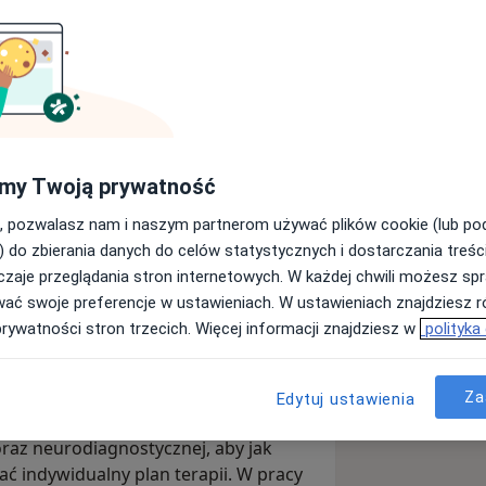
uroterapeuta
my Twoją prywatność
oterapeutą, specjalizującym się w
, pozwalasz nam i naszym partnerom używać plików cookie (lub p
acjentów.
) do zbierania danych do celów statystycznych i dostarczania treśc
rawności i codziennego
zaje przeglądania stron internetowych. W każdej chwili możesz spr
lu. Pracuję szczególnie z pacjentami z
wać swoje preferencje w ustawieniach. W ustawieniach znajdziesz ró
 kręgosłupa, barku, kolana, łokcia,
prywatności stron trzecich. Więcej informacji znajdziesz w
polityka
ych, a także z osobami po urazach,
Za
Edytuj ustawienia
 na objawach. Zaczynam od dokładnego
oraz neurodiagnostycznej, aby jak
ać indywidualny plan terapii. W pracy