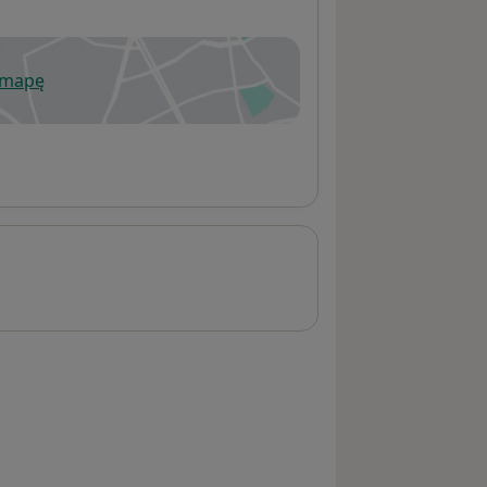
 mapę
wiera się w nowej karcie