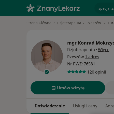
specjaliz
Strona Główna
Fizjoterapeuta
Rzeszów
K
Zmień
mgr
Konrad Mokrzyc
O
Fizjoterapeuta
·
Więcej
Rzeszów
1 adres
Nr PWZ: 76581
120 opinii
Umów wizytę
Doświadczenie
Usługi i ceny
Adr