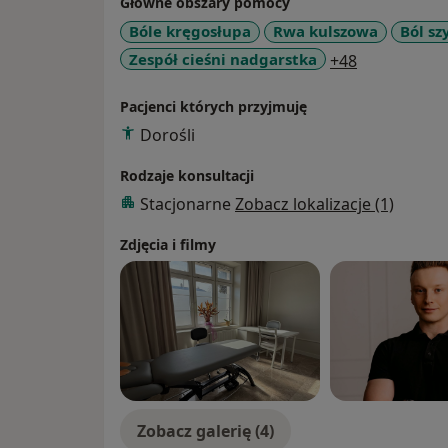
Główne obszary pomocy
Bóle kręgosłupa
Rwa kulszowa
Ból sz
a11y_sr_mo
Zespół cieśni nadgarstka
+48
Pacjenci których przyjmuję
Dorośli
Rodzaje konsultacji
Stacjonarne
Zobacz lokalizacje (1)
Zdjęcia i filmy
Zobacz galerię (4)