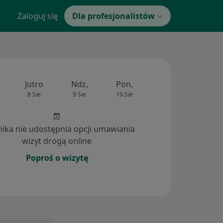
Zaloguj się
Dla profesjonalistów
Jutro
Ndz,
Pon,
Wt,
Śr,
8 Sie
9 Sie
10 Sie
11 Sie
12 Si
inika nie udostępnia opcji umawiania
wizyt drogą online
Poproś o wizytę