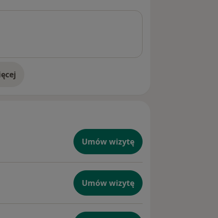
ęcej
doświadczeniu
Umów wizytę
Umów wizytę