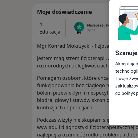
Moje doświadczenie
1
Edukacja
Mgr Konrad Mokrzycki - fizjoterapeuta, ne
Szanuje
Jestem magistrem fizjoterapii, a także neur
Akceptując
różnorodnych dolegliwościach bólowych p
technologii
Pomagam osobom, które chcą wrócić do sp
Twoje zwyc
funkcjonowania bez ciągłego nawracania bó
zaktualizo
bólem przewlekłym i niespecyficznym, m.in.
do polityk 
biodra, głowy i stawów skroniowo-żuchwow
kontuzjach i operacjach.
Podczas wizyty nie skupiam się wyłącznie
wywiadu i diagnostyki fizjoterapeutycznej 
najlepiej zrozumieć źródło problemu i dobr