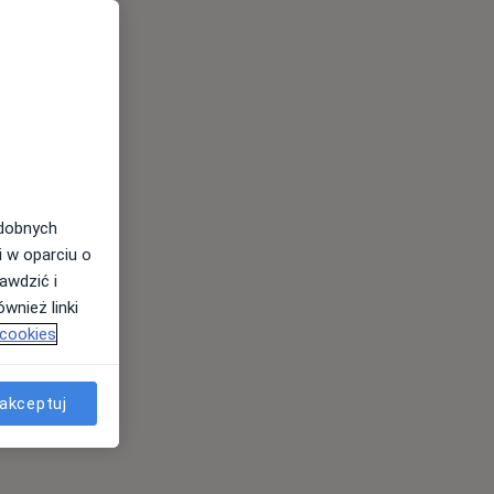
odobnych
i w oparciu o
awdzić i
wnież linki
 cookies
akceptuj