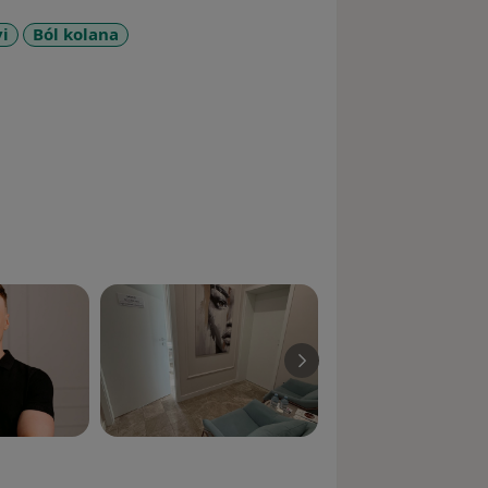
yi
Ból kolana
re_diseases