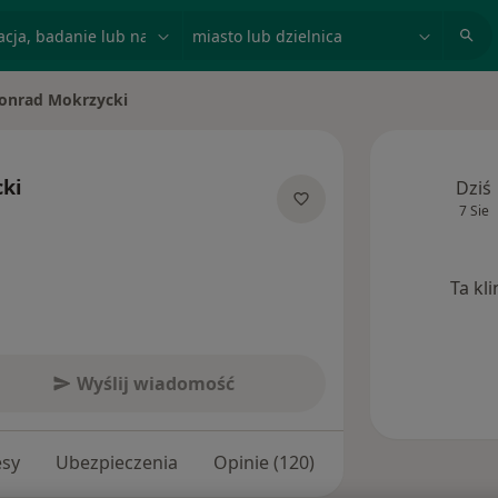
acja, badanie lub nazwisko
miasto lub dzielnica
onrad Mokrzycki
 miasto
ki
Dziś
7 Sie
 specjalizacjach
Ta kl
Wyślij wiadomość
esy
Ubezpieczenia
Opinie (120)