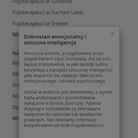
Fizjoterapeuci w Gnieznie
Fizjoterapeuci w Suchym Lasie
Fizjoterapeuci w Śremie
Więcej (14)
Dobrostan emocjonalny i
Więcej w kategorii: W pobliżu Środy Wielkopol
sztuczna inteligencja
Najczęście leczone choroby
Niniejsza ankieta, przygotowana przez
zespół Patient Care Doctoralia, ma na celu
Bóle kręgosłupa w Środzie Wielkopolskiej
lepsze zrozumienie, w jaki sposób ludzie
korzystają z narzędzi sztucznej inteligencji
Ból barku w Środzie Wielkopolskiej
jako wsparcia dla swojego dobrostanu
emocjonalnego i zdrowia psychicznego.
Stany pourazowe w Środzie Wielkopolskiej
Udział w ankiecie jest anonimowy, a wyniki
Ból biodra w Środzie Wielkopolskiej
będą analizowane i prezentowane
wyłącznie w formie zbiorczej. Pytania
Dyskopatia w Środzie Wielkopolskiej
dotyczące nastolatków są skierowane
wyłącznie do rodziców lub opiekunów
Więcej (15)
prawnych. Nie zbieramy informacji
Więcej w kategorii: Najczęście leczone chorob
bezpośrednio od osób niepełnoletnich.