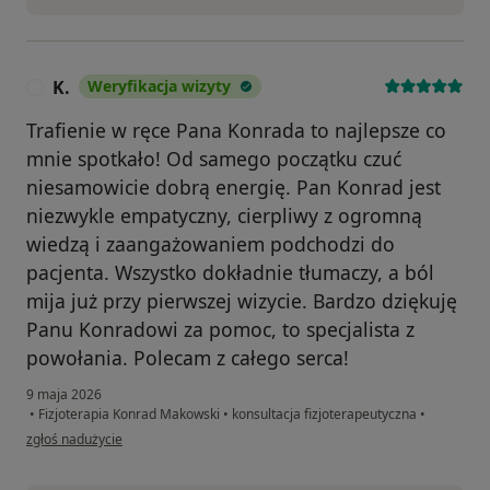
K.
Weryfikacja wizyty
K
Trafienie w ręce Pana Konrada to najlepsze co
mnie spotkało! Od samego początku czuć
niesamowicie dobrą energię. Pan Konrad jest
niezwykle empatyczny, cierpliwy z ogromną
wiedzą i zaangażowaniem podchodzi do
pacjenta. Wszystko dokładnie tłumaczy, a ból
mija już przy pierwszej wizycie. Bardzo dziękuję
Panu Konradowi za pomoc, to specjalista z
powołania. Polecam z całego serca!
9 maja 2026
•
Fizjoterapia Konrad Makowski
•
konsultacja fizjoterapeutyczna
•
w opinii użytkownika K.
zgłoś nadużycie