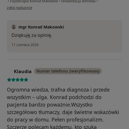
•
Fizjoterapia Konrad Makowski
•
rehabilitacja domowa
•
w opinii użytkownika Michał
zgłoś nadużycie
mgr Konrad Makowski
Dziękuję za opinię.
11 czerwca 2026
Klaudia
Numer telefonu zweryfikowany
K
Ogromna wiedza, trafna diagnoza i przede
wszystkim – ulga. Konrad podchodzi do
pacjenta bardzo poważnie.Wszystko
szczegółowo tłumaczy, daje świetne wskazówki
do pracy w domu. Pełen profesjonalizm.
Szczerze polecam każdemu, kto szuka