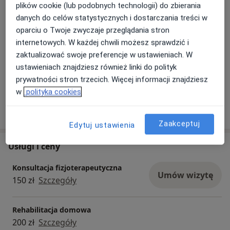
plików cookie (lub podobnych technologii) do zbierania
danych do celów statystycznych i dostarczania treści w
oparciu o Twoje zwyczaje przeglądania stron
internetowych. W każdej chwili możesz sprawdzić i
zaktualizować swoje preferencje w ustawieniach. W
ustawieniach znajdziesz również linki do polityk
Zobacz galerię (1)
prywatności stron trzecich. Więcej informacji znajdziesz
w
polityka cookies
Pokaż więcej
o doświadczeniu
Zaakceptuj
Edytuj ustawienia
Usługi i ceny
Konsultacja fizjoterapeutyczna
Umów wizytę
150 zł
Szczegóły
Rehabilitacja domowa
200 zł
Szczegóły