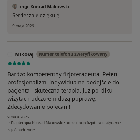
mgr Konrad Makowski
Serdecznie dziękuję!
9 maja 2026
Mikołaj
Numer telefonu zweryfikowany
M
Bardzo kompetentny fizjoterapeuta. Pełen
profesjonalizm, indywidualne podejście do
pacjenta i skuteczna terapia. Już po kilku
wizytach odczułem dużą poprawę.
Zdecydowanie polecam!
9 maja 2026
•
Fizjoterapia Konrad Makowski
•
konsultacja fizjoterapeutyczna
•
w opinii użytkownika Mikołaj
zgłoś nadużycie