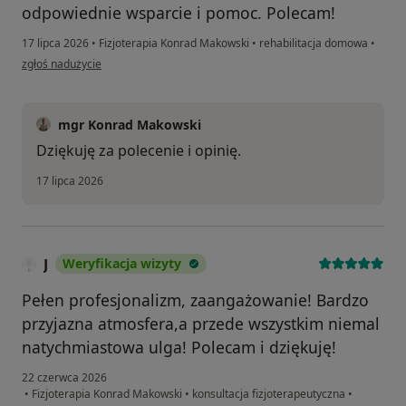
odpowiednie wsparcie i pomoc. Polecam!
17 lipca 2026
•
Fizjoterapia Konrad Makowski
•
rehabilitacja domowa
•
w opinii użytkownika Angelika
zgłoś nadużycie
mgr Konrad Makowski
Dziękuję za polecenie i opinię.
17 lipca 2026
J
Weryfikacja wizyty
Pełen profesjonalizm, zaangażowanie! Bardzo
przyjazna atmosfera,a przede wszystkim niemal
natychmiastowa ulga! Polecam i dziękuję!
22 czerwca 2026
•
Fizjoterapia Konrad Makowski
•
konsultacja fizjoterapeutyczna
•