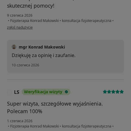
skutecznej pomocy!
9 czerwca 2026
•
Fizjoterapia Konrad Makowski
•
konsultacja fizjoterapeutyczna
•
w opinii użytkownika Klaudia
zgłoś nadużycie
mgr Konrad Makowski
Dziękuję za opinię i zaufanie.
10 czerwca 2026
LS
Weryfikacja wizyty
L
Super wizyta, szczegółowe wyjaśnienia.
Polecam 100%
1 czerwca 2026
•
Fizjoterapia Konrad Makowski
•
konsultacja fizjoterapeutyczna
•