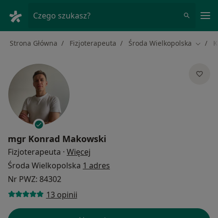
Me
Czego szukasz?
Strona Główna
Fizjoterapeuta
Środa Wielkopolska
K
Zmień 
mgr
Konrad Makowski
O specjalizacjach
Fizjoterapeuta
·
Więcej
Środa Wielkopolska
1 adres
Nr PWZ: 84302
13 opinii