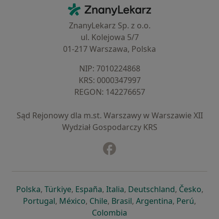
Kontakt
ZnanyLekarz - Strona główna
ZnanyLekarz Sp. z o.o.
ul. Kolejowa 5/7
01-217 Warszawa, Polska
NIP: ⁠7010224868
KRS: ⁠0000347997
REGON: ⁠142276657
Sąd Rejonowy dla m.st. Warszawy w Warszawie XII
Wydział Gospodarczy KRS
Facebook
otwiera się w nowej karcie
otwiera się w nowej karcie
otwiera się w nowej karcie
otwiera się w nowej karcie
otwiera się w nowej karci
otwiera się
otwi
Polska
,
Türkiye
,
España
,
Italia
,
Deutschland
,
Česko
,
otwiera się w nowej karcie
otwiera się w nowej karcie
otwiera się w nowej karcie
otwiera się w nowej kar
otwiera się 
otwier
Portugal
,
México
,
Chile
,
Brasil
,
Argentina
,
Perú
,
otwiera się w nowej karc
Colombia