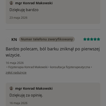
mgr Konrad Makowski
Dziękuję bardzo
23 maja 2026
KN
Numer telefonu zweryfikowany
K
Bardzo polecam, ból barku zniknął po pierwszej
wizycie.
16 maja 2026
•
Fizjoterapia Konrad Makowski
•
konsultacja fizjoterapeutyczna
•
w opinii użytkownika KN
zgłoś nadużycie
mgr Konrad Makowski
Dziękuję za opinię.
16 maja 2026