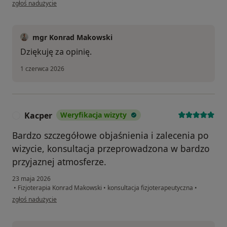
w opinii użytkownika LS
zgłoś nadużycie
mgr Konrad Makowski
Dziękuję za opinię.
1 czerwca 2026
Kacper
Weryfikacja wizyty
K
Bardzo szczegółowe objaśnienia i zalecenia po
wizycie, konsultacja przeprowadzona w bardzo
przyjaznej atmosferze.
23 maja 2026
•
Fizjoterapia Konrad Makowski
•
konsultacja fizjoterapeutyczna
•
w opinii użytkownika Kacper
zgłoś nadużycie