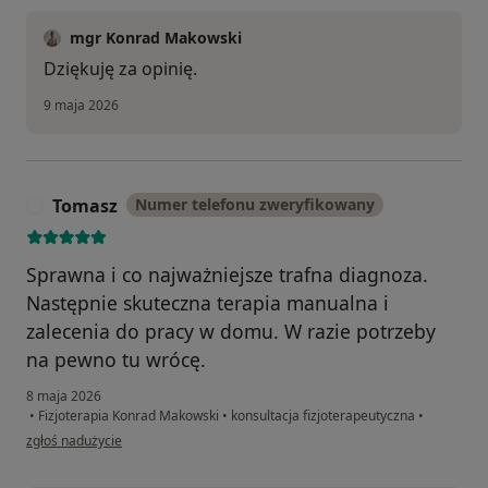
mgr Konrad Makowski
Dziękuję za opinię.
9 maja 2026
Tomasz
Numer telefonu zweryfikowany
T
Sprawna i co najważniejsze trafna diagnoza.
Następnie skuteczna terapia manualna i
zalecenia do pracy w domu. W razie potrzeby
na pewno tu wrócę.
8 maja 2026
•
Fizjoterapia Konrad Makowski
•
konsultacja fizjoterapeutyczna
•
w opinii użytkownika Tomasz
zgłoś nadużycie