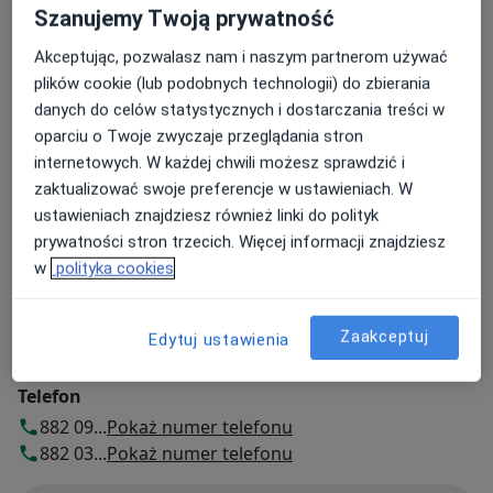
Stomatologia Medicover Warszawa Atrium
Szanujemy Twoją prywatność
al. Jana Pawła II 27,
Wola
, 00-867
Warszawa
Akceptując, pozwalasz nam i naszym partnerom używać
plików cookie (lub podobnych technologii) do zbierania
Powiększ mapę
danych do celów statystycznych i dostarczania treści w
otwiera się w nowej karcie
oparciu o Twoje zwyczaje przeglądania stron
internetowych. W każdej chwili możesz sprawdzić i
Dostępność
Pokaż kalendarz
zaktualizować swoje preferencje w ustawieniach. W
ustawieniach znajdziesz również linki do polityk
prywatności stron trzecich. Więcej informacji znajdziesz
Metody płatności (wizyty prywatne)
w
polityka cookies
Gotówka
Karta płatnicza
Zaakceptuj
Edytuj ustawienia
Blik
Telefon
882 09...
Pokaż numer telefonu
882 03...
Pokaż numer telefonu