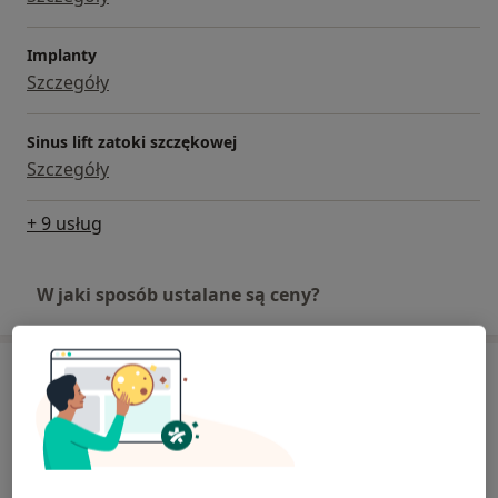
Implanty
Szczegóły
Sinus lift zatoki szczękowej
Szczegóły
+ 9 usług
W jaki sposób ustalane są ceny?
Adresy (2)
Adres 1
Adres 2