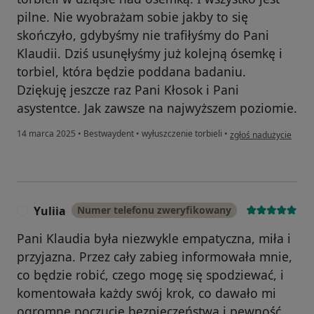
pilne. Nie wyobrażam sobie jakby to się
skończyło, gdybyśmy nie trafiłyśmy do Pani
Klaudii. Dziś usunęłyśmy już kolejną ósemkę i
torbiel, która będzie poddana badaniu.
Dziękuję jeszcze raz Pani Kłosok i Pani
asystentce. Jak zawsze na najwyższem poziomie.
w opinii użytkownika 
14 marca 2025
•
Bestwaydent
•
wyłuszczenie torbieli
•
zgłoś nadużycie
Yuliia
Numer telefonu zweryfikowany
Y
Pani Klaudia była niezwykle empatyczna, miła i
przyjazna. Przez cały zabieg informowała mnie,
co będzie robić, czego mogę się spodziewać, i
komentowała każdy swój krok, co dawało mi
ogromne poczucie bezpieczeństwa i pewność,