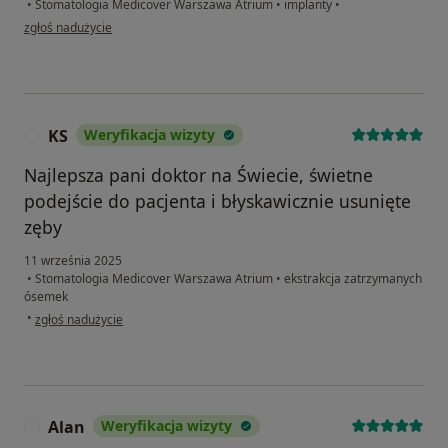
•
Stomatologia Medicover Warszawa Atrium
•
implanty
•
w opinii użytkownika Wiktoria J.
zgłoś nadużycie
KS
Weryfikacja wizyty
K
Najlepsza pani doktor na Świecie, świetne
podejście do pacjenta i błyskawicznie usunięte
zęby
11 września 2025
•
Stomatologia Medicover Warszawa Atrium
•
ekstrakcja zatrzymanych
ósemek
w opinii użytkownika KS
•
zgłoś nadużycie
Alan
Weryfikacja wizyty
A