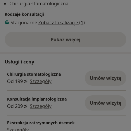
Chirurgia stomatologiczna
półroczne Curriculum Implantologiczne Dental Skills
Institute uprawniające do tytułu implantologa.
Rodzaje konsultacji
Nabyte doświadczenie i praktykę pogłębia na licznych
Stacjonarne
Zobacz lokalizacje (1)
kursach oraz konferencjach, a profesjonalizm łączy z
przyjazną atmosferą podczas wykonywanych
Pokaż więcej
zabiegów.
o doświadczeniu
W codziennej pracy związana z wiodącymi markami
implantologicznymi: Straumann oraz MIS C1.
Prywatnie miłośniczka podróży, muzyki, włoskiej
Usługi i ceny
kuchni, biegania i wycieczek rowerowych.
Chirurgia stomatologiczna
Umów wizytę
Od 199 zł
Szczegóły
Konsultacja implantologiczna
Umów wizytę
Od 209 zł
Szczegóły
Ekstrakcja zatrzymanych ósemek
Szczegóły