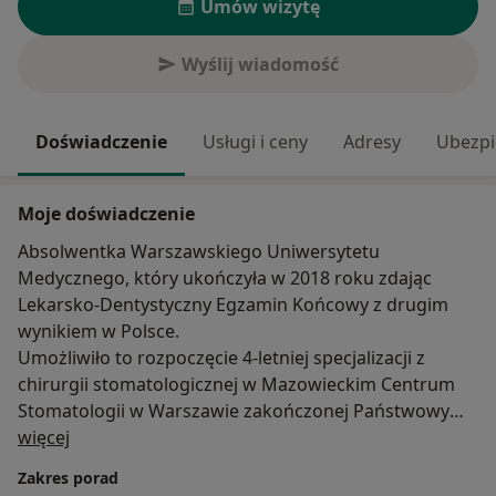
Umów wizytę
Wyślij wiadomość
Doświadczenie
Usługi i ceny
Adresy
Ubezpi
Moje doświadczenie
Absolwentka Warszawskiego Uniwersytetu
Medycznego, który ukończyła w 2018 roku zdając
Lekarsko-Dentystyczny Egzamin Końcowy z drugim
wynikiem w Polsce.
Umożliwiło to rozpoczęcie 4-letniej specjalizacji z
chirurgii stomatologicznej w Mazowieckim Centrum
Stomatologii w Warszawie zakończonej Państwowym
O mnie
Egzaminem Specjalizacyjnym z najlepszym wynikiem w
więcej
kraju.
Zakres porad
Pod okiem wybitnych specjalistów ukończyła