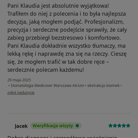
Pani Klaudia jest absolutnie wyjątkowa!
Trafiłem do niej z polecenia i to była najlepsza
decyzja, jaką mogłem podjąć. Profesjonalizm,
precyzja i serdeczne podejście sprawiły, że cały
zabieg przebiegł bezstresowo i komfortowo.
Pani Klaudia dokładnie wszystko tłumaczy, ma
lekką rękę i naprawdę zna się na rzeczy. Cieszę
się, że mogłem trafić w tak dobre ręce –
serdecznie polecam każdemu!
29 maja 2025
•
Stomatologia Medicover Warszawa Atrium
•
ekstrakcja ósemek
•
w opinii użytkownika Alan
zgłoś nadużycie
Jacek
Weryfikacja wizyty
J