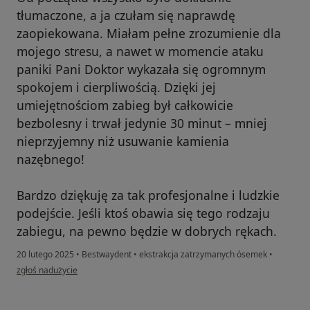
tłumaczone, a ja czułam się naprawdę
zaopiekowana. Miałam pełne zrozumienie dla
mojego stresu, a nawet w momencie ataku
paniki Pani Doktor wykazała się ogromnym
spokojem i cierpliwością. Dzięki jej
umiejętnościom zabieg był całkowicie
bezbolesny i trwał jedynie 30 minut – mniej
nieprzyjemny niż usuwanie kamienia
nazębnego!
Bardzo dziękuję za tak profesjonalne i ludzkie
podejście. Jeśli ktoś obawia się tego rodzaju
zabiegu, na pewno będzie w dobrych rękach.
20 lutego 2025
•
Bestwaydent
•
ekstrakcja zatrzymanych ósemek
•
w opinii użytkownika Aleksandra P.
zgłoś nadużycie