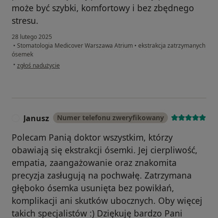
może być szybki, komfortowy i bez zbędnego
stresu.
28 lutego 2025
•
Stomatologia Medicover Warszawa Atrium
•
ekstrakcja zatrzymanych
ósemek
w opinii użytkownika Yuliia
•
zgłoś nadużycie
Janusz
Numer telefonu zweryfikowany
J
Polecam Panią doktor wszystkim, którzy
obawiają się ekstrakcji ósemki. Jej cierpliwość,
empatia, zaangażowanie oraz znakomita
precyzja zasługują na pochwałę. Zatrzymana
głęboko ósemka usunięta bez powikłań,
komplikacji ani skutków ubocznych. Oby więcej
takich specjalistów :) Dziękuję bardzo Pani