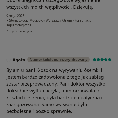
Dobra diagnoza i szczegółowe wyjaśnienie
wszystkich moich wątpliwości. Dziękuję.
9 maja 2025
•
Stomatologia Medicover Warszawa Atrium
•
konsultacja
implantologiczna
w opinii użytkownika Jacek
•
zgłoś nadużycie
Agata
Numer telefonu zweryfikowany
A
Byłam u pani Kłosok na wyrywaniu ósemki i
jestem bardzo zadowolona z tego jak zabieg
został przeprowadzony. Pani doktor wszystko
dokładnie wytłumaczyła, poinformowała o
kosztach leczenia, była bardzo empatyczna i
zaangażowana. Samo wyrwanie było
bezbolesne i poszło sprawnie.