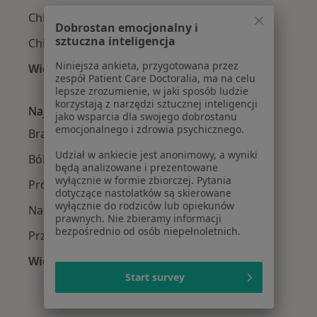
Chirurdzy stomatologiczni Ursynów
Dobrostan emocjonalny i
sztuczna inteligencja
Chirurdzy stomatologiczni Żoliborz
Niniejsza ankieta, przygotowana przez
Więcej (13)
zespół Patient Care Doctoralia, ma na celu
Więcej w kategorii: Chirurdzy stomatologiczni
lepsze zrozumienie, w jaki sposób ludzie
korzystają z narzędzi sztucznej inteligencji
Najczęście leczone choroby
jako wsparcia dla swojego dobrostanu
emocjonalnego i zdrowia psychicznego.
Braki zębowe w Warszawie
Udział w ankiecie jest anonimowy, a wyniki
Ból zęba w Warszawie
będą analizowane i prezentowane
wyłącznie w formie zbiorczej. Pytania
Próchnica w Warszawie
dotyczące nastolatków są skierowane
wyłącznie do rodziców lub opiekunów
Nadwrażliwość zębów w Warszawie
prawnych. Nie zbieramy informacji
bezpośrednio od osób niepełnoletnich.
Przebarwienia zębów w Warszawie
Więcej (15)
Więcej w kategorii: Najczęście leczone chorob
Start survey