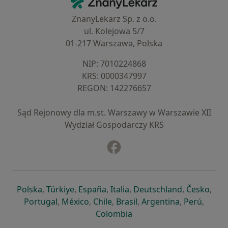
ZnanyLekarz Sp. z o.o.
ul. Kolejowa 5/7
01-217 Warszawa, Polska
NIP: ⁠7010224868
KRS: ⁠0000347997
REGON: ⁠142276657
Sąd Rejonowy dla m.st. Warszawy w Warszawie XII
Wydział Gospodarczy KRS
Facebook
otwiera się w nowej karcie
otwiera się w nowej karcie
otwiera się w nowej karcie
otwiera się w nowej karcie
otwiera się w nowej karci
otwiera się
otwi
Polska
,
Türkiye
,
España
,
Italia
,
Deutschland
,
Česko
,
otwiera się w nowej karcie
otwiera się w nowej karcie
otwiera się w nowej karcie
otwiera się w nowej kar
otwiera się 
otwier
Portugal
,
México
,
Chile
,
Brasil
,
Argentina
,
Perú
,
otwiera się w nowej karc
Colombia