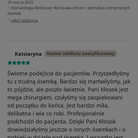
28 marca 2025
•
Stomatologia Medicover Warszawa Atrium
•
ekstrakcja zatrzymanych
ósemek
w opinii użytkownika Agata
•
zgłoś nadużycie
Katsiaryna
Numer telefonu zweryfikowany
K
Świetne podejście do pacjentów. Przyszedłyśmy
tu z trudną ósemką. Bardzo się martwiłyśmy, jak
to pójdzie, ale poszło świetnie. Pani Kłosok jest
mega chirurgiem, czułyśmy się zaopiekowani
od początku do końca. Jest bardzo miła,
delikatna i wie co robi. Profesjonalnie
podchodzi do pacjenta. Dzięki Pani Kłosok
dowiedziałyśmy jeszcze o innych ósemkach i o
torbieli w dziąsłe nad ósemką. I wszystko jest