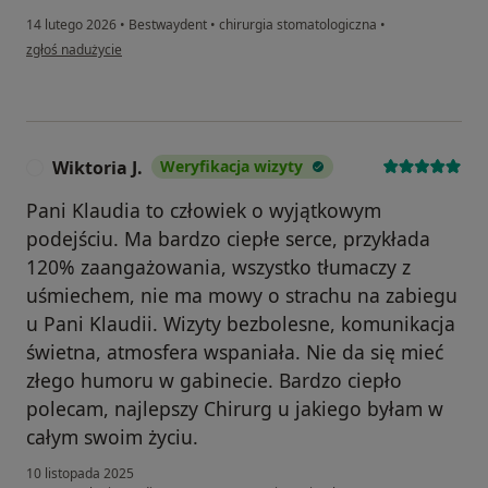
14 lutego 2026
•
Bestwaydent
•
chirurgia stomatologiczna
•
w opinii użytkownika Gosia
zgłoś nadużycie
Wiktoria J.
Weryfikacja wizyty
W
Pani Klaudia to człowiek o wyjątkowym
podejściu. Ma bardzo ciepłe serce, przykłada
120% zaangażowania, wszystko tłumaczy z
uśmiechem, nie ma mowy o strachu na zabiegu
u Pani Klaudii. Wizyty bezbolesne, komunikacja
świetna, atmosfera wspaniała. Nie da się mieć
złego humoru w gabinecie. Bardzo ciepło
polecam, najlepszy Chirurg u jakiego byłam w
całym swoim życiu.
10 listopada 2025