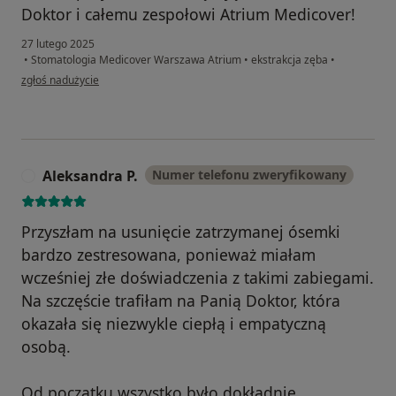
Doktor i całemu zespołowi Atrium Medicover!
27 lutego 2025
•
Stomatologia Medicover Warszawa Atrium
•
ekstrakcja zęba
•
w opinii użytkownika Janusz
zgłoś nadużycie
Aleksandra P.
Numer telefonu zweryfikowany
A
Przyszłam na usunięcie zatrzymanej ósemki
bardzo zestresowana, ponieważ miałam
wcześniej złe doświadczenia z takimi zabiegami.
Na szczęście trafiłam na Panią Doktor, która
okazała się niezwykle ciepłą i empatyczną
osobą.
Od początku wszystko było dokładnie