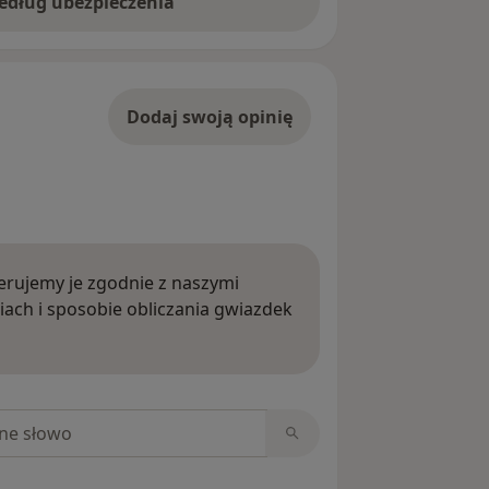
ważnionym do samodzielnego
według ubezpieczenia
psychologicznych dla osób
e broni lub posiadających broń.
Dodaj swoją opinię
rujemy je zgodnie z naszymi
iach i sposobie obliczania gwiazdek
ięcej o opiniach
niach