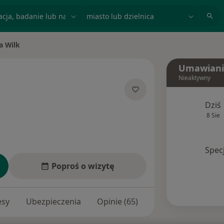
acja, badanie lub nazwisko
miasto lub dzielnica
a Wilk
Umawiani
Nieaktywny
jalizacjach
Dziś
8 Sie
Spec
Poproś o wizytę
esy
Ubezpieczenia
Opinie (65)