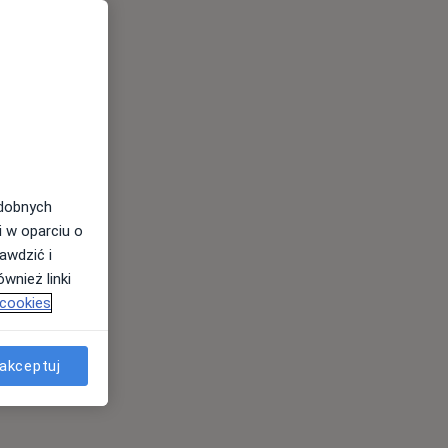
odobnych
i w oparciu o
awdzić i
wnież linki
 cookies
akceptuj