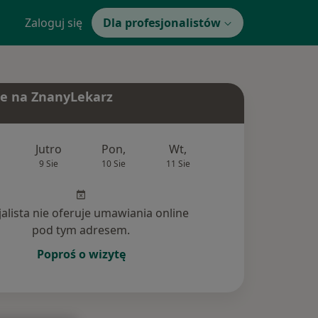
Zaloguj się
Dla profesjonalistów
e na ZnanyLekarz
Jutro
Pon,
Wt,
Śr,
Czw
9 Sie
10 Sie
11 Sie
12 Sie
13 Si
jalista nie oferuje umawiania online
pod tym adresem.
Poproś o wizytę