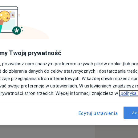
entem kryzysowym z ponad
ę się pomocą psychologiczną oraz
w zakładzie karnym, punkcie
olowym, narkotykowym i przemocą.
my Twoją prywatność
ą i ich rodzinami nabyłam pracując
ktyki i Terapii „Jest Czas”. Aktualnie
, pozwalasz nam i naszym partnerom używać plików cookie (lub p
dla dzieci i młodzieży w Płocku,
) do zbierania danych do celów statystycznych i dostarczania treśc
dzina. Ponadto posiadam
zaje przeglądania stron internetowych. W każdej chwili możesz spr
ologicznej osobom w kryzysie
wać swoje preferencje w ustawieniach. W ustawieniach znajdziesz ró
krainy.
prywatności stron trzecich. Więcej informacji znajdziesz w
polityka
 osoby dorosłe oraz młodzież
ub trudności w obszarze zdrowia
Za
Edytuj ustawienia
 szczególności terapii ACT oraz