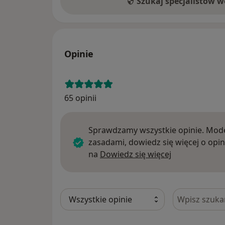
Wojewódzkiej Policji z/s w Radomiu, upo
Szukaj specjalistów 
prowadzenia badań i wydawania orzeczeń 
ubiegających się o pozwolenie na posiadani
Opinie
65 opinii
Sprawdzamy wszystkie opinie. Mode
zasadami, dowiedz się więcej o opin
Dowiedz się w
na
Dowiedz się więcej
Szukaj w opi