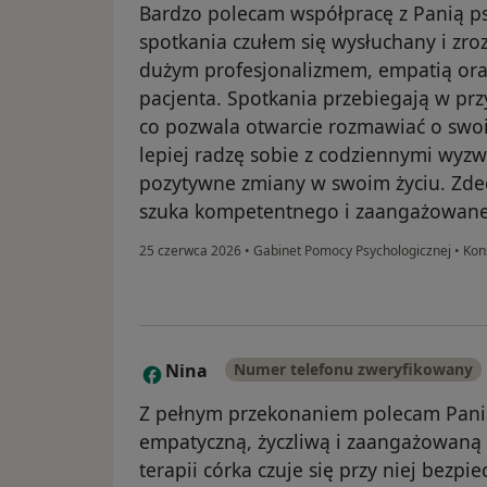
Bardzo polecam współpracę z Panią p
spotkania czułem się wysłuchany i zro
dużym profesjonalizmem, empatią or
pacjenta. Spotkania przebiegają w przy
co pozwala otwarcie rozmawiać o swoi
lepiej radzę sobie z codziennymi wyz
pozytywne zmiany w swoim życiu. Zd
szuka kompetentnego i zaangażowaneg
25 czerwca 2026
•
Gabinet Pomocy Psychologicznej
•
Kons
Nina
Numer telefonu zweryfikowany
N
Z pełnym przekonaniem polecam Panią 
empatyczną, życzliwą i zaangażowaną
terapii córka czuje się przy niej bezpi