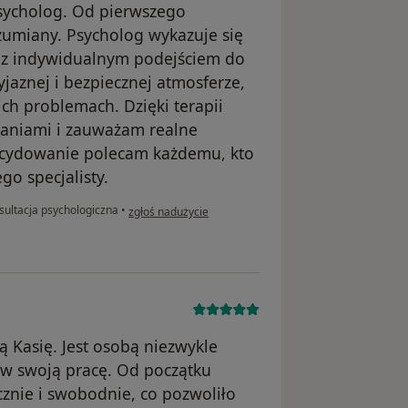
sycholog. Od pierwszego
zumiany. Psycholog wykazuje się
az indywidualnym podejściem do
jaznej i bezpiecznej atmosferze,
ch problemach. Dzięki terapii
waniami i zauważam realne
ecydowanie polecam każdemu, kto
o specjalisty.
w opinii użytkownika Bartek
ultacja psychologiczna
•
zgłoś nadużycie
Kasię. Jest osobą niezwykle
 w swoją pracę. Od początku
ecznie i swobodnie, co pozwoliło