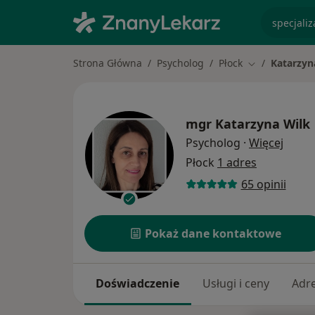
specjaliz
Strona Główna
Psycholog
Płock
Katarzyn
Zmień miasto
mgr
Katarzyna Wilk
O spec
Psycholog
·
Więcej
Płock
1 adres
65 opinii
Pokaż dane kontaktowe
Doświadczenie
Usługi i ceny
Adr