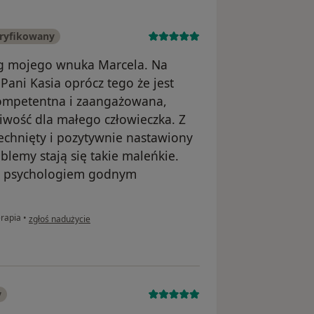
ryfikowany
og mojego wnuka Marcela. Na
 Pani Kasia oprócz tego że jest
kompetentna i zaangażowana,
liwość dla małego człowieczka. Z
chnięty i pozytywnie nastawiony
blemy stają się takie maleńkie.
est psychologiem godnym
w opinii użytkownika Elżbieta i Marcel
rapia
•
zgłoś nadużycie
y