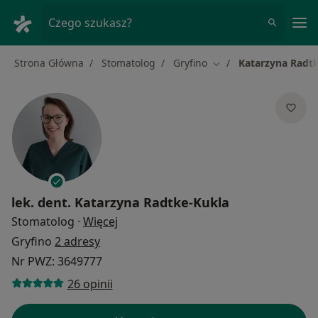
Me
Czego szukasz?
Strona Główna
Stomatolog
Gryfino
Katarzyna Radt
Zmień miasto
lek. dent.
Katarzyna Radtke-Kukla
O specjalizacjach
Stomatolog
·
Więcej
Gryfino
2 adresy
Nr PWZ: 3649777
26 opinii