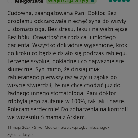
Małgorzata
Weryfikacja wizyty
M
Cudowna, zaangażowana Pani Doktor. Bez
problemu odczarowała niechęć syna do wizyty
u stomatologa. Bez stresu, lęku i najważniejsze
Bez bólu. Otwartość na rodzica, i młodego
pacjenta. Wszystko dokładnie wyjaśnione, krok
po kroku co będzie działo się podczas zabiegu.
Leczenie szybkie, dokładne i co najważniejsze
skuteczne. Syn mimo, że dzisiaj miał
zabieranego pierwszy raz w życiu ząbka po
wizycie stwierdził, że nie chce chodzić już do
żadnego innego stomatologa. Pani doktor
zdobyła jego zaufanie w 100%, tak jak i nasze.
Polecam serdecznie! Do zobaczenia na kontroli
we wrześniu :) mama z Arkiem.
11 maja 2024
•
Silver Medica
•
ekstrakcja zęba mlecznego
•
w opinii użytkownika Małgorzata
zgłoś nadużycie