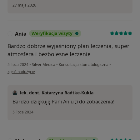
27 maja 2026
Ania
Weryfikacja wizyty
A
Bardzo dobrze wyjaśniony plan leczenia, super
atmosfera i bezbolesne leczenie
5 lipca 2024
•
Silver Medica
•
Konsultacja stomatologiczna
•
w opinii użytkownika Ania
zgłoś nadużycie
lek. dent. Katarzyna Radtke-Kukla
Bardzo dziękuję Pani Aniu ;) do zobaczenia!
5 lipca 2024