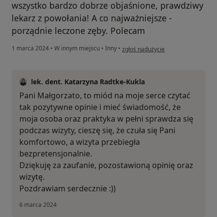
wszystko bardzo dobrze objaśnione, prawdziwy
lekarz z powołania! A co najważniejsze -
porządnie leczone zęby. Polecam
w opinii użytkownika Małgorzata 
1 marca 2024
•
W innym miejscu
•
Inny
•
zgłoś nadużycie
lek. dent. Katarzyna Radtke-Kukla
Pani Małgorzato, to miód na moje serce czytać
tak pozytywne opinie i mieć świadomość, że
moja osoba oraz praktyka w pełni sprawdza się
podczas wizyty, cieszę się, że czuła się Pani
komfortowo, a wizyta przebiegła
bezpretensjonalnie.
Dziękuję za zaufanie, pozostawioną opinię oraz
wizytę.
Pozdrawiam serdecznie :))
6 marca 2024