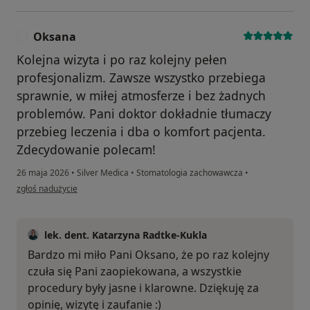
Oksana
O
Kolejna wizyta i po raz kolejny pełen
profesjonalizm. Zawsze wszystko przebiega
sprawnie, w miłej atmosferze i bez żadnych
problemów. Pani doktor dokładnie tłumaczy
przebieg leczenia i dba o komfort pacjenta.
Zdecydowanie polecam!
26 maja 2026
•
Silver Medica
•
Stomatologia zachowawcza
•
w opinii użytkownika Oksana
zgłoś nadużycie
lek. dent. Katarzyna Radtke-Kukla
Bardzo mi miło Pani Oksano, że po raz kolejny
czuła się Pani zaopiekowana, a wszystkie
procedury były jasne i klarowne. Dziękuję za
opinię, wizytę i zaufanie :)