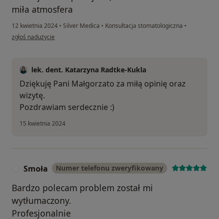
miła atmosfera
12 kwietnia 2024
•
Silver Medica
•
Konsultacja stomatologiczna
•
w opinii użytkownika Małgorzata K.
zgłoś nadużycie
lek. dent. Katarzyna Radtke-Kukla
Dziękuję Pani Małgorzato za miłą opinię oraz
wizytę.
Pozdrawiam serdecznie :)
15 kwietnia 2024
Smoła
Numer telefonu zweryfikowany
S
Bardzo polecam problem został mi
wytłumaczony.
Profesjonalnie