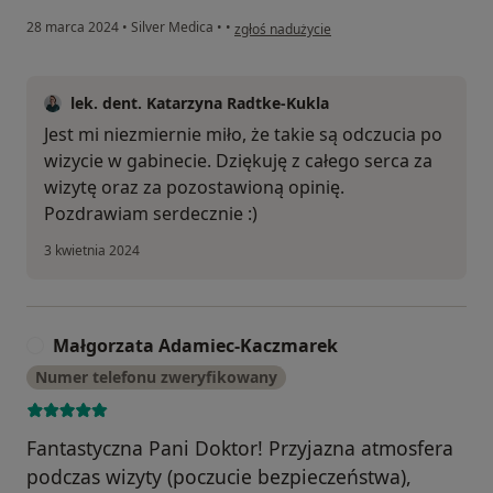
w opinii użytkownika Smoła
28 marca 2024
•
Silver Medica
•
•
zgłoś nadużycie
lek. dent. Katarzyna Radtke-Kukla
Jest mi niezmiernie miło, że takie są odczucia po
wizycie w gabinecie. Dziękuję z całego serca za
wizytę oraz za pozostawioną opinię.
Pozdrawiam serdecznie :)
3 kwietnia 2024
Małgorzata Adamiec-Kaczmarek
M
Numer telefonu zweryfikowany
Fantastyczna Pani Doktor! Przyjazna atmosfera
podczas wizyty (poczucie bezpieczeństwa),