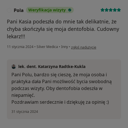
Pola
Weryfikacja wizyty
P
Pani Kasia podeszła do mnie tak delikatnie, że
chyba skończyła się moja dentofobia. Cudowny
lekarz!!!
w opinii użytkownika Pola
11 stycznia 2024
•
Silver Medica
•
Inny
•
zgłoś nadużycie
lek. dent. Katarzyna Radtke-Kukla
Pani Polu, bardzo się cieszę, że moja osoba i
praktyka dała Pani możliwość bycia swobodną
podczas wizyty. Oby dentofobia odeszła w
niepamięć.
Pozdrawiam serdecznie i dziękuję za opinię :)
31 stycznia 2024