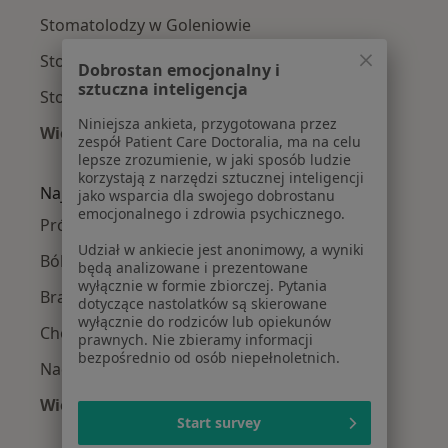
Stomatolodzy w Goleniowie
Stomatolodzy w Policach
Dobrostan emocjonalny i
sztuczna inteligencja
Stomatolodzy w Mierzynie
Niniejsza ankieta, przygotowana przez
Więcej (10)
zespół Patient Care Doctoralia, ma na celu
Więcej w kategorii: W pobliżu Gryfina
lepsze zrozumienie, w jaki sposób ludzie
korzystają z narzędzi sztucznej inteligencji
Najczęście leczone choroby
jako wsparcia dla swojego dobrostanu
emocjonalnego i zdrowia psychicznego.
Próchnica w Gryfinie
Udział w ankiecie jest anonimowy, a wyniki
Ból zęba w Gryfinie
będą analizowane i prezentowane
wyłącznie w formie zbiorczej. Pytania
Braki zębowe w Gryfinie
dotyczące nastolatków są skierowane
wyłącznie do rodziców lub opiekunów
Choroby miazgi w Gryfinie
prawnych. Nie zbieramy informacji
bezpośrednio od osób niepełnoletnich.
Nadwrażliwość zębów w Gryfinie
Więcej (14)
Start survey
Więcej w kategorii: Najczęście leczone chorob