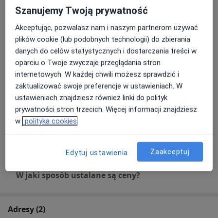
Szanujemy Twoją prywatność
Wypełnienie kompozytowe
Akceptując, pozwalasz nam i naszym partnerom używać
Umów wizytę
Od 300 zł
Szczegóły
plików cookie (lub podobnych technologii) do zbierania
danych do celów statystycznych i dostarczania treści w
oparciu o Twoje zwyczaje przeglądania stron
Wybielanie nakładkowe
Umów wizytę
internetowych. W każdej chwili możesz sprawdzić i
Od 1 100 zł
Szczegóły
zaktualizować swoje preferencje w ustawieniach. W
ustawieniach znajdziesz również linki do polityk
Licówka pełnoceramiczna
prywatności stron trzecich. Więcej informacji znajdziesz
Umów wizytę
Od 2 000 zł
Szczegóły
w
polityka cookies
+ 25 usług
Zaakceptuj
Edytuj ustawienia
W jaki sposób ustalane są ceny?
Adresy (2)