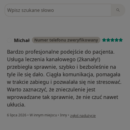
Szukaj w opiniach
Michał
Numer telefonu zweryfikowany
M
Bardzo profesjonalne podejście do pacjenta.
Usługa leczenia kanałowego (2kanały!)
przebiegła sprawnie, szybko i bezboleśnie na
tyle ile się dało. Ciągła komunikacja, pomagała
w trakcie zabiegu i pozwalała się nie stresować.
Warto zaznaczyć, że znieczulenie jest
wprowadzane tak sprawnie, że nie czuć nawet
ukłucia.
w opinii użytkownika Michał
6 lipca 2026
•
W innym miejscu
•
Inny
•
zgłoś nadużycie