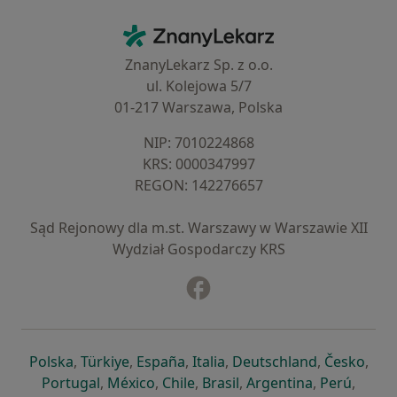
Kontakt
ZnanyLekarz - Strona główna
ZnanyLekarz Sp. z o.o.
ul. Kolejowa 5/7
01-217 Warszawa, Polska
NIP: ⁠7010224868
KRS: ⁠0000347997
REGON: ⁠142276657
Sąd Rejonowy dla m.st. Warszawy w Warszawie XII
Wydział Gospodarczy KRS
Facebook
otwiera się w nowej karcie
otwiera się w nowej karcie
otwiera się w nowej karcie
otwiera się w nowej karcie
otwiera się w nowej karci
otwiera się
otwi
Polska
,
Türkiye
,
España
,
Italia
,
Deutschland
,
Česko
,
otwiera się w nowej karcie
otwiera się w nowej karcie
otwiera się w nowej karcie
otwiera się w nowej kar
otwiera się 
otwier
Portugal
,
México
,
Chile
,
Brasil
,
Argentina
,
Perú
,