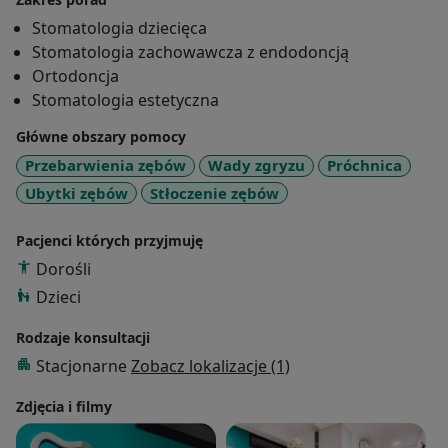
stały rozwój, dlatego nadal uczestniczę w wielu
Stomatologia dziecięca
szkoleniach i konferencjach stomatologicznych.
Stomatologia zachowawcza z endodoncją
Ortodoncja
Stomatologia estetyczna
Główne obszary pomocy
Przebarwienia zębów
Wady zgryzu
Próchnica
Ubytki zębów
Stłoczenie zębów
Pacjenci których przyjmuję
Dorośli
Dzieci
Rodzaje konsultacji
Stacjonarne
Zobacz lokalizacje (1)
Zdjęcia i filmy