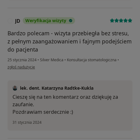
JD
Weryfikacja wizyty
J
Bardzo polecam - wizyta przebiegła bez stresu,
z pełnym zaangażowaniem i fajnym podejściem
do pacjenta
25 stycznia 2024
•
Silver Medica
•
Konsultacja stomatologiczna
•
w opinii użytkownika JD
zgłoś nadużycie
lek. dent. Katarzyna Radtke-Kukla
Cieszę się na ten komentarz oraz dziękuję za
zaufanie.
Pozdrawiam serdecznie :)
31 stycznia 2024