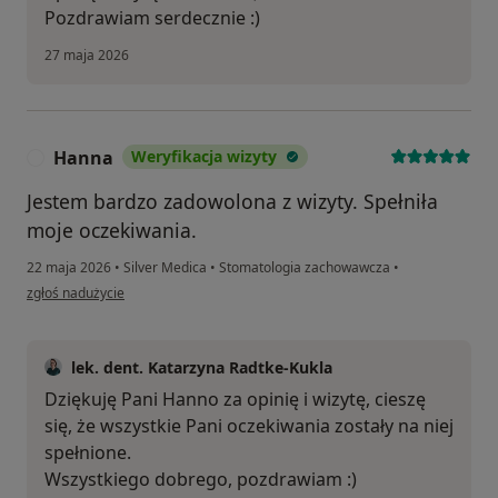
Pozdrawiam serdecznie :)
27 maja 2026
Hanna
Weryfikacja wizyty
H
Jestem bardzo zadowolona z wizyty. Spełniła
moje oczekiwania.
22 maja 2026
•
Silver Medica
•
Stomatologia zachowawcza
•
w opinii użytkownika Hanna
zgłoś nadużycie
lek. dent. Katarzyna Radtke-Kukla
Dziękuję Pani Hanno za opinię i wizytę, cieszę
się, że wszystkie Pani oczekiwania zostały na niej
spełnione.
Wszystkiego dobrego, pozdrawiam :)