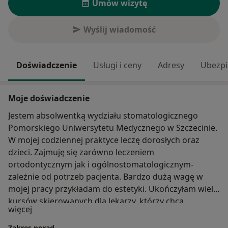
Umów wizytę
Wyślij wiadomość
Doświadczenie
Usługi i ceny
Adresy
Ubezpi
Moje doświadczenie
Jestem absolwentką wydziału stomatologicznego
Pomorskiego Uniwersytetu Medycznego w Szczecinie.
W mojej codziennej praktyce leczę dorosłych oraz
dzieci. Zajmuję się zarówno leczeniem
ortodontycznym jak i ogólnostomatologicznym-
zależnie od potrzeb pacjenta. Bardzo dużą wagę w
mojej pracy przykładam do estetyki. Ukończyłam wiele
kursów skierowanych dla lekarzy, którzy chcą
O mnie
więcej
poszerzać swoją wiedzę w dziedzinie ortodoncji,
endodoncji czy protetyce. Bardzo ważny jest dla mnie
Zakres porad