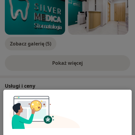
Zobacz galerię (5)
Pokaż więcej
o doświadczeniu
Usługi i ceny
Konsultacja stomatologiczna
Umów wizytę
Od 200 zł
Szczegóły
Ekstrakcja zęba mlecznego
Umów wizytę
Od 300 zł
Szczegóły