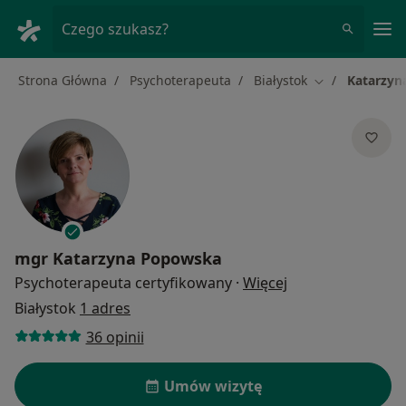
Me
Czego szukasz?
Strona Główna
Psychoterapeuta
Białystok
Katarzyn
Zmień miasto
mgr
Katarzyna Popowska
O specjalizacjach
Psychoterapeuta certyfikowany
·
Więcej
Białystok
1 adres
36 opinii
Umów wizytę