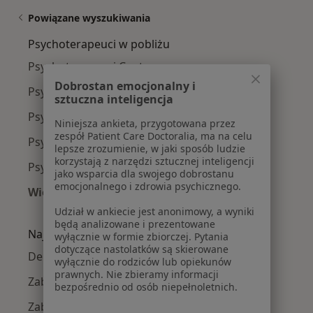
Powiązane wyszukiwania
Psychoterapeuci w pobliżu
Psychoterapeuci Centrum
Dobrostan emocjonalny i
Psychoterapeuci Mickiewicza
sztuczna inteligencja
Psychoterapeuci Piaski
Niniejsza ankieta, przygotowana przez
zespół Patient Care Doctoralia, ma na celu
Psychoterapeuci Białostoczek
lepsze zrozumienie, w jaki sposób ludzie
korzystają z narzędzi sztucznej inteligencji
Psychoterapeuci Kawaleryjskie
jako wsparcia dla swojego dobrostanu
emocjonalnego i zdrowia psychicznego.
Więcej (15)
Więcej w kategorii: Psychoterapeuci w pobliż
Udział w ankiecie jest anonimowy, a wyniki
będą analizowane i prezentowane
Najczęście leczone choroby
wyłącznie w formie zbiorczej. Pytania
dotyczące nastolatków są skierowane
Depresja w Białymstoku
wyłącznie do rodziców lub opiekunów
prawnych. Nie zbieramy informacji
Zaburzenia lękowe w Białymstoku
bezpośrednio od osób niepełnoletnich.
Zaburzenia nastroju w Białymstoku