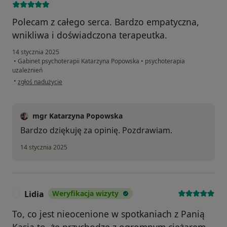
Polecam z całego serca. Bardzo empatyczna,
wnikliwa i doświadczona terapeutka.
14 stycznia 2025
•
Gabinet psychoterapii Katarzyna Popowska
•
psychoterapia
uzależnień
w opinii użytkownika Katarzyna
•
zgłoś nadużycie
mgr Katarzyna Popowska
Bardzo dziękuję za opinię. Pozdrawiam.
14 stycznia 2025
Lidia
Weryfikacja wizyty
L
To, co jest nieocenione w spotkaniach z Panią