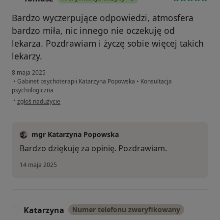
Bardzo wyczerpujące odpowiedzi, atmosfera
bardzo miła, nic innego nie oczekuję od
lekarza. Pozdrawiam i życzę sobie więcej takich
lekarzy.
8 maja 2025
•
Gabinet psychoterapii Katarzyna Popowska
•
Konsultacja
psychologiczna
w opinii użytkownika Tomasz
•
zgłoś nadużycie
mgr Katarzyna Popowska
Bardzo dziękuję za opinię. Pozdrawiam.
14 maja 2025
Katarzyna
Numer telefonu zweryfikowany
K