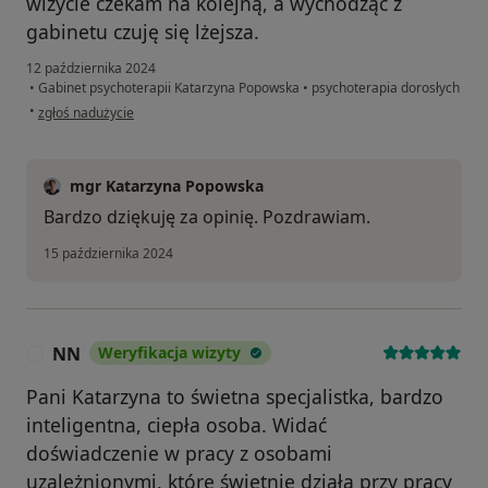
wizycie czekam na kolejną, a wychodząc z
gabinetu czuję się lżejsza.
12 października 2024
•
Gabinet psychoterapii Katarzyna Popowska
•
psychoterapia dorosłych
w opinii użytkownika Magda
•
zgłoś nadużycie
mgr Katarzyna Popowska
Bardzo dziękuję za opinię. Pozdrawiam.
15 października 2024
NN
Weryfikacja wizyty
N
Pani Katarzyna to świetna specjalistka, bardzo
inteligentna, ciepła osoba. Widać
doświadczenie w pracy z osobami
uzależnionymi, które świetnie działa przy pracy