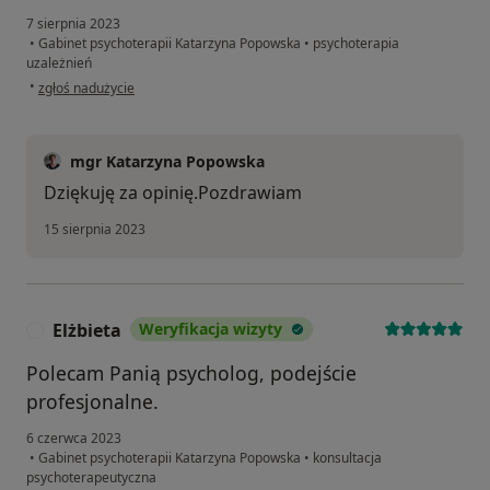
7 sierpnia 2023
•
Gabinet psychoterapii Katarzyna Popowska
•
psychoterapia
uzależnień
w opinii użytkownika R
•
zgłoś nadużycie
mgr Katarzyna Popowska
Dziękuję za opinię.Pozdrawiam
15 sierpnia 2023
Elżbieta
Weryfikacja wizyty
E
Polecam Panią psycholog, podejście
profesjonalne.
6 czerwca 2023
•
Gabinet psychoterapii Katarzyna Popowska
•
konsultacja
psychoterapeutyczna