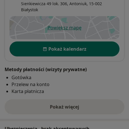
Sienkiewicza 49 lok. 306,
Antoniuk
, 15-002
Białystok
Powiększ mapę
otwiera się w nowej karcie
Dostępność
Pokaż kalendarz
Metody płatności (wizyty prywatne)
Gotówka
Przelew na konto
Karta płatnicza
Pokaż więcej
o adresie
Ubezpieczenia - brak akceptowanych