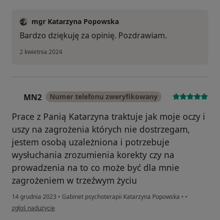
mgr Katarzyna Popowska
Bardzo dziękuję za opinię. Pozdrawiam.
2 kwietnia 2024
MN2
Numer telefonu zweryfikowany
M
Prace z Panią Katarzyna traktuje jak moje oczy i
uszy na zagrożenia których nie dostrzegam,
jestem osobą uzależniona i potrzebuje
wysłuchania zrozumienia korekty czy na
prowadzenia na to co może być dla mnie
zagrożeniem w trzeźwym życiu
14 grudnia 2023
•
Gabinet psychoterapii Katarzyna Popowska
•
•
w opinii użytkownika MN2
zgłoś nadużycie