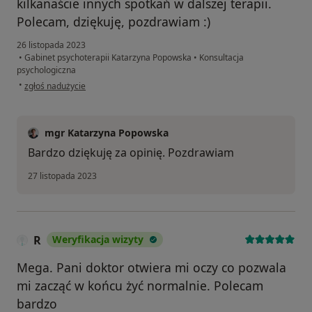
kilkanaście innych spotkań w dalszej terapii.
Polecam, dziękuję, pozdrawiam :)
26 listopada 2023
•
Gabinet psychoterapii Katarzyna Popowska
•
Konsultacja
psychologiczna
w opinii użytkownika Marcin Z.
•
zgłoś nadużycie
mgr Katarzyna Popowska
Bardzo dziękuję za opinię. Pozdrawiam
27 listopada 2023
R
Weryfikacja wizyty
Mega. Pani doktor otwiera mi oczy co pozwala
mi zacząć w końcu żyć normalnie. Polecam
bardzo