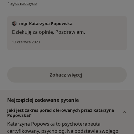
w opinii użytkownika Elżbieta
•
zgłoś nadużycie
mgr Katarzyna Popowska
Dziękuję za opinię. Pozdrawiam.
13 czerwca 2023
Zobacz więcej
opinie powyżej
Najczęściej zadawane pytania
Jaki jest zakres porad oferowanych przez Katarzyna
Popowska?
Katarzyna Popowska to psychoterapeuta
certyfikowany, psycholog. Na podstawie swojego