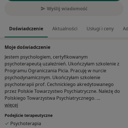
Wyślij wiadomość
Doświadczenie
Aktualności
Usługi i ceny
Ad
Moje doświadczenie
Jestem psychologiem, certyfikowanym
psychoterapeutą uzależnień. Ukończyłam szkolenie z
Programu Ograniczania Picia. Pracuję w nurcie
psychodynamicznym. Ukończyłam szkolenie
psychoterapii prof. Cechnickiego akredytowanego
przez Polskie Towarzystwo Psychiatryczne. Należę do
Polskiego Towarzystwa Psychiatrycznego.
O mnie
Doświadczenie zdobyłam pracując w Poradni Terapii
więcej
Uzależnień i Współuzależnień oraz na Oddziale
Podejście terapeutyczne
Dziennym Leczenia Uzależnień. Obecnie prowadzę
Psychoterapia
terapię indywidualną i grupową.