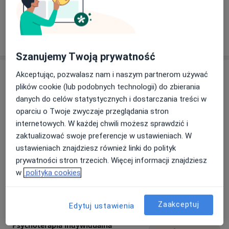
Szanujemy Twoją prywatność
Usługi i ceny
Akceptując, pozwalasz nam i naszym partnerom używać
plików cookie (lub podobnych technologii) do zbierania
Konsultacja psychologiczna
danych do celów statystycznych i dostarczania treści w
Umów wizytę
280 zł
Szczegóły
oparciu o Twoje zwyczaje przeglądania stron
internetowych. W każdej chwili możesz sprawdzić i
zaktualizować swoje preferencje w ustawieniach. W
Konsultacja psychoterapeutyczna
Umów wizytę
ustawieniach znajdziesz również linki do polityk
280 zł
Szczegóły
prywatności stron trzecich. Więcej informacji znajdziesz
w
polityka cookies
Psychoterapia
Umów wizytę
200 zł
Szczegóły
Zaakceptuj
Edytuj ustawienia
Psychoterapia indywidualna