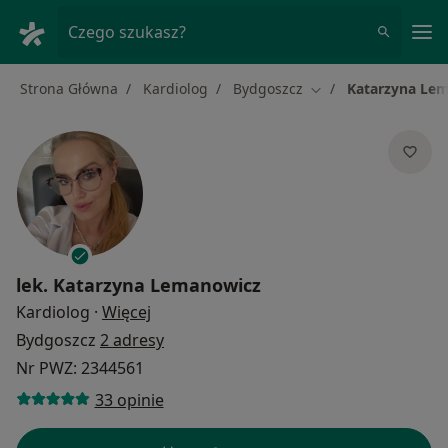
Me
Czego szukasz?
Strona Główna
Kardiolog
Bydgoszcz
Katarzyna Le
Zmień miasto
lek.
Katarzyna Lemanowicz
O specjalizacjach
Kardiolog
·
Więcej
Bydgoszcz
2 adresy
Nr PWZ: 2344561
33 opinie