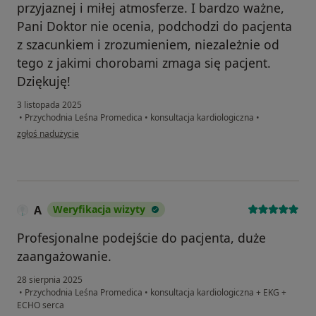
przyjaznej i miłej atmosferze. I bardzo ważne,
Pani Doktor nie ocenia, podchodzi do pacjenta
z szacunkiem i zrozumieniem, niezależnie od
tego z jakimi chorobami zmaga się pacjent.
Dziękuję!
3 listopada 2025
•
Przychodnia Leśna Promedica
•
konsultacja kardiologiczna
•
w opinii użytkownika Asia
zgłoś nadużycie
A
Weryfikacja wizyty
Profesjonalne podejście do pacjenta, duże
zaangażowanie.
28 sierpnia 2025
•
Przychodnia Leśna Promedica
•
konsultacja kardiologiczna + EKG +
ECHO serca