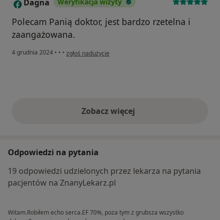
Dagna
Weryfikacja wizyty
D
Polecam Panią doktor, jest bardzo rzetelna i
zaangażowana.
w opinii użytkownika Dagna
4 grudnia 2024
•
•
•
zgłoś nadużycie
Zobacz więcej
opinie powyżej
Odpowiedzi na pytania
19 odpowiedzi udzielonych przez lekarza na pytania
pacjentów na ZnanyLekarz.pl
Witam.Robiłem echo serca.EF 70%, poza tym z grubsza wszystko