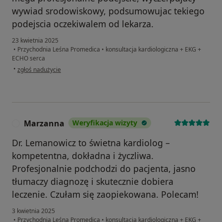
wywiad srodowiskowy, podsumowujac tekiego
podejscia oczekiwalem od lekarza.
23 kwietnia 2025
•
Przychodnia Leśna Promedica
•
konsultacja kardiologiczna + EKG +
ECHO serca
w opinii użytkownika Piotr Oczachowski
•
zgłoś nadużycie
Marzanna
Weryfikacja wizyty
M
Dr. Lemanowicz to świetna kardiolog –
kompetentna, dokładna i życzliwa.
Profesjonalnie podchodzi do pacjenta, jasno
tłumaczy diagnozę i skutecznie dobiera
leczenie. Czułam się zaopiekowana. Polecam!
3 kwietnia 2025
•
Przychodnia Leśna Promedica
•
konsultacja kardiologiczna + EKG +