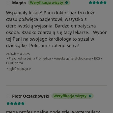
Magda
Weryfikacja wizyty
M
Wspaniały lekarz! Pani doktor bardzo dużo
czasu poświęca pacjentowi, wszystko z
cierpliwością wyjaśnia. Bardzo empatyczna
osoba. Rzadko zdarzają się tacy lekarze... Wybór
tej Pani na swojego kardiologa to strzał w
dziesiątkę. Polecam z całego serca!
24 kwietnia 2025
•
Przychodnia Leśna Promedica
•
konsultacja kardiologiczna + EKG +
ECHO serca
w opinii użytkownika Magda
•
zgłoś nadużycie
Piotr Oczachowski
Weryfikacja wizyty
P
mega profesjonalne podejscie, wyczerpujacy