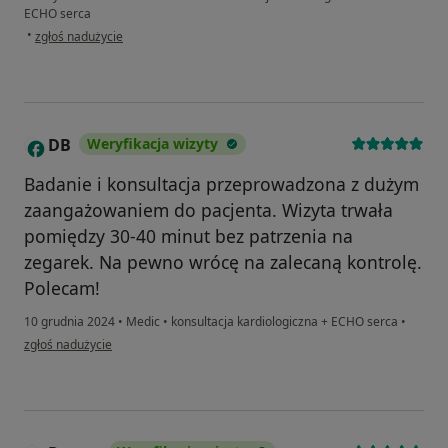
ECHO serca
w opinii użytkownika Marzanna
•
zgłoś nadużycie
DB
Weryfikacja wizyty
D
Badanie i konsultacja przeprowadzona z dużym
zaangażowaniem do pacjenta. Wizyta trwała
pomiędzy 30-40 minut bez patrzenia na
zegarek. Na pewno wrócę na zalecaną kontrolę.
Polecam!
10 grudnia 2024
•
Medic
•
konsultacja kardiologiczna + ECHO serca
•
w opinii użytkownika DB
zgłoś nadużycie