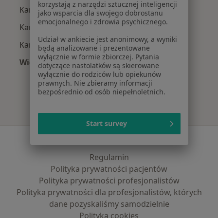
korzystają z narzędzi sztucznej inteligencji
Kardiolodzy z Compensa w Bydgoszczy
jako wsparcia dla swojego dobrostanu
emocjonalnego i zdrowia psychicznego.
Kardiolodzy z POLMED w Bydgoszczy
Udział w ankiecie jest anonimowy, a wyniki
Kardiolodzy z TU Zdrowie w Bydgoszczy
będą analizowane i prezentowane
wyłącznie w formie zbiorczej. Pytania
Więcej (1)
dotyczące nastolatków są skierowane
Więcej w kategorii: Najpopularniejsze ubezpie
wyłącznie do rodziców lub opiekunów
prawnych. Nie zbieramy informacji
bezpośrednio od osób niepełnoletnich.
Start survey
Serwis
Regulamin
Polityka prywatności pacjentów
Polityka prywatności profesjonalistów
Polityka prywatności dla profesjonalistów, których
dane pozyskaliśmy samodzielnie
Polityka cookies