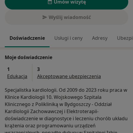
Umów wizytę
Wyślij wiadomość
Doświadczenie
Usługi i ceny
Adresy
Ubezpi
Moje doświadczenie
1
3
Edukacja
Akceptowane ubezpieczenia
Specjalistka kardiologii. Od 2009 do 2023 roku praca w
Klinice Kardiologii 10. Wojskowego Szpitala
Klinicznego z Polikliniką w Bydgoszczy - Oddział
Kardiologii Zachowawczej i Elektroterapii-
doświadczenie w diagnostyce i leczeniu chorób układu
krążenia oraz programowaniu urządzeń
wszczepialnych, ponadto dyżury w Szpitalnej Izbie