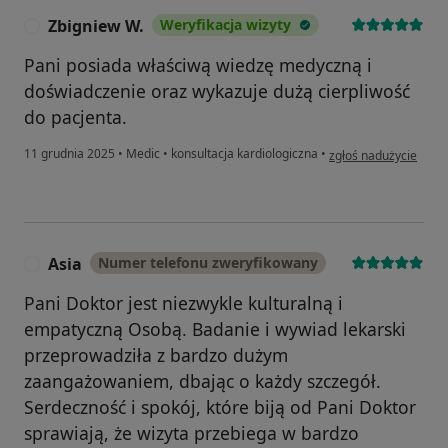
Zbigniew W.
Weryfikacja wizyty
Z
Pani posiada właściwą wiedzę medyczną i
doświadczenie oraz wykazuje dużą cierpliwość
do pacjenta.
w opinii użytkownika 
11 grudnia 2025
•
Medic
•
konsultacja kardiologiczna
•
zgłoś nadużycie
Asia
Numer telefonu zweryfikowany
A
Pani Doktor jest niezwykle kulturalną i
empatyczną Osobą. Badanie i wywiad lekarski
przeprowadziła z bardzo dużym
zaangażowaniem, dbając o każdy szczegół.
Serdeczność i spokój, które biją od Pani Doktor
sprawiają, że wizyta przebiega w bardzo