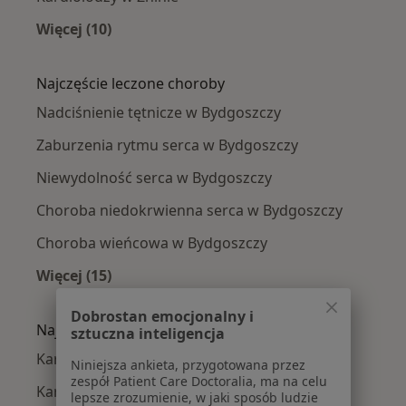
Więcej (10)
Więcej w kategorii: W pobliżu Bydgoszczy
Najczęście leczone choroby
Nadciśnienie tętnicze w Bydgoszczy
Zaburzenia rytmu serca w Bydgoszczy
Niewydolność serca w Bydgoszczy
Choroba niedokrwienna serca w Bydgoszczy
Choroba wieńcowa w Bydgoszczy
Więcej (15)
Więcej w kategorii: Najczęście leczone chorob
Dobrostan emocjonalny i
Najpopularniejsze ubezpieczenia
sztuczna inteligencja
Kardiolodzy z Allianz w Bydgoszczy
Niniejsza ankieta, przygotowana przez
zespół Patient Care Doctoralia, ma na celu
Kardiolodzy z PZU Zdrowie w Bydgoszczy
lepsze zrozumienie, w jaki sposób ludzie