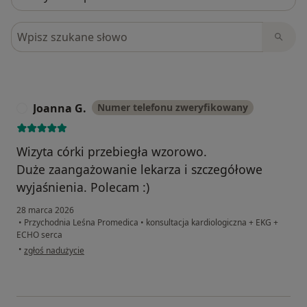
Szukaj w opiniach
Joanna G.
Numer telefonu zweryfikowany
J
Wizyta córki przebiegła wzorowo.
Duże zaangażowanie lekarza i szczegółowe
wyjaśnienia. Polecam :)
28 marca 2026
•
Przychodnia Leśna Promedica
•
konsultacja kardiologiczna + EKG +
ECHO serca
w opinii użytkownika Joanna G.
•
zgłoś nadużycie