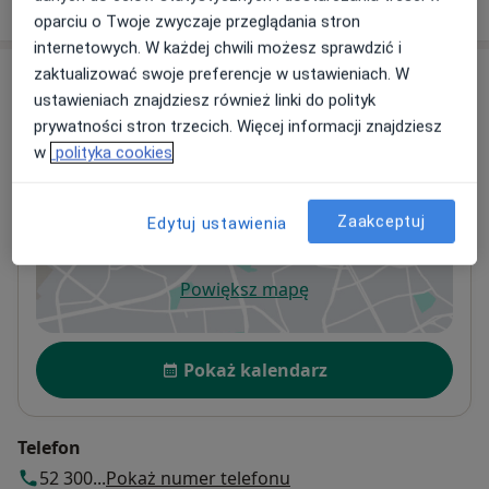
W jaki sposób ustalane są ceny?
oparciu o Twoje zwyczaje przeglądania stron
internetowych. W każdej chwili możesz sprawdzić i
zaktualizować swoje preferencje w ustawieniach. W
Adresy (2)
ustawieniach znajdziesz również linki do polityk
prywatności stron trzecich. Więcej informacji znajdziesz
Adres 1
Adres 2
w
polityka cookies
Przychodnia Leśna Promedica
Zaakceptuj
Edytuj ustawienia
Powiększ mapę
otwiera się w nowej karcie
Dostępność
Pokaż kalendarz
Telefon
52 300...
Pokaż numer telefonu