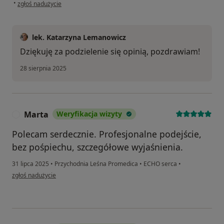
w opinii użytkownika A
•
zgłoś nadużycie
lek. Katarzyna Lemanowicz
Dziękuję za podzielenie się opinią, pozdrawiam!
28 sierpnia 2025
Marta
Weryfikacja wizyty
M
Polecam serdecznie. Profesjonalne podejście,
bez pośpiechu, szczegółowe wyjaśnienia.
31 lipca 2025
•
Przychodnia Leśna Promedica
•
ECHO serca
•
w opinii użytkownika Marta
zgłoś nadużycie