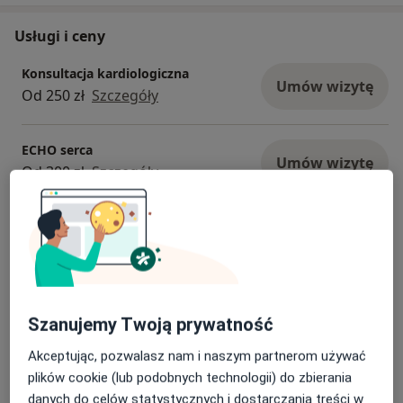
Usługi i ceny
Konsultacja kardiologiczna
Umów wizytę
Od 250 zł
Szczegóły
ECHO serca
Umów wizytę
Od 300 zł
Szczegóły
Konsultacja kardiologiczna + EKG +
ECHO serca
Umów wizytę
450 zł
Szczegóły
Konsultacja kardiologiczna + ECHO serca
Szanujemy Twoją prywatność
Od 450 zł
Szczegóły
Akceptując, pozwalasz nam i naszym partnerom używać
plików cookie (lub podobnych technologii) do zbierania
danych do celów statystycznych i dostarczania treści w