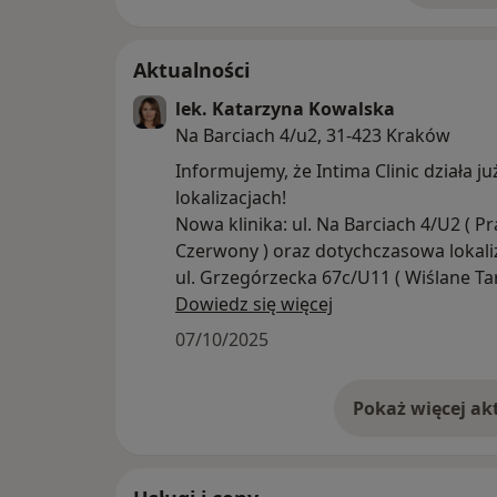
Aktualności
lek. Katarzyna Kowalska
Na Barciach 4/u2, 31-423 Kraków
Informujemy, że Intima Clinic działa j
lokalizacjach!
Nowa klinika: ul. Na Barciach 4/U2 ( Prądnik
Czerwony ) oraz dotychczasowa lokaliz
ul. Grzegórzecka 67c/U11 ( Wiś
Lekarz przyjmuje w lokalizacji na ulicy
Dowiedz się więcej
Grzegorzeckiej.
07/10/2025
Specjalizacje Intima Clinic:
Ginekologia | Gin. i Połoznictwo I
Uroginekologia | Ginekologia plastyc
Ginekologia estetyczna | Urologia | P
| Endokrynologia I Flebologia | Diabet