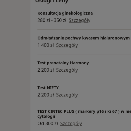
Usługi i ceny
Medycyna estetyczna | Fizjoterapia
uroginekologiczna
Konsultacja ginekologiczna
280 zł - 350 zł
Szczegóły
Odmładzanie pochwy kwasem hialuronowym
1 400 zł
Szczegóły
Test prenatalny Harmony
2 200 zł
Szczegóły
Test NIFTY
2 200 zł
Szczegóły
TEST CINTEC PLUS ( markery p16 i ki 67 ) w n
cytologii
Od 300 zł
Szczegóły