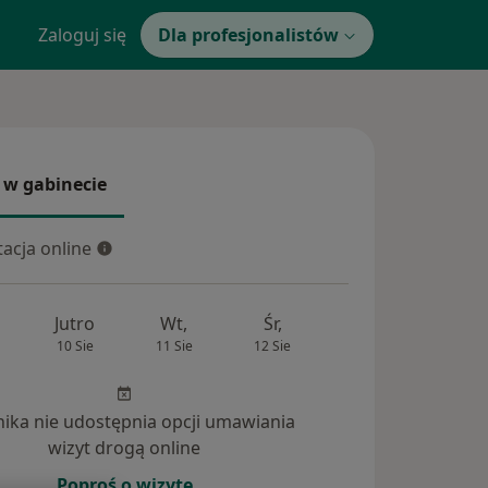
Zaloguj się
Dla profesjonalistów
 w gabinecie
 gabinecie
acja online
cja online
Jutro
Wt,
Śr,
Czw,
Pt,
10 Sie
11 Sie
12 Sie
13 Sie
14 Si
inika nie udostępnia opcji umawiania
wizyt drogą online
Poproś o wizytę