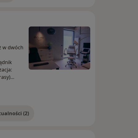
uż w dwóch
acja:
lane Tarasy)
Pokaż więcej aktualności (2)
zna |
roktologia
ologia |