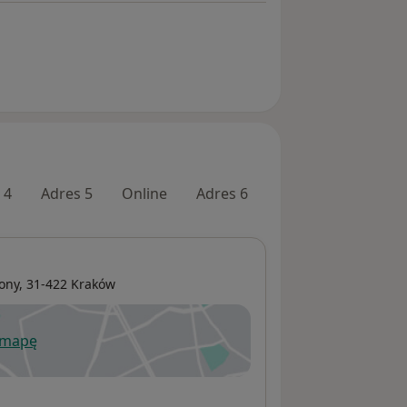
 4
Adres 5
Online
Adres 6
ony
, 31-422
Kraków
 mapę
wiera się w nowej karcie