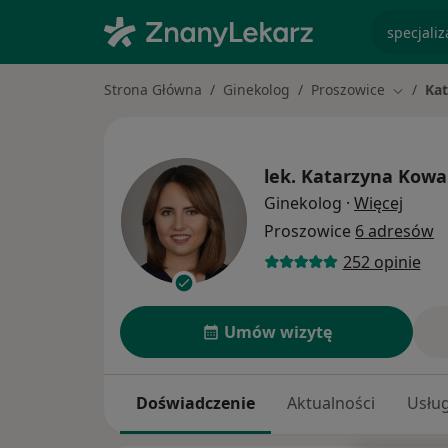
specjaliz
Strona Główna
Ginekolog
Proszowice
Ka
Zmień m
lek.
Katarzyna Kowa
O spec
Ginekolog
·
Więcej
Proszowice
6 adresów
252 opinie
Umów wizytę
Doświadczenie
Aktualności
Usług