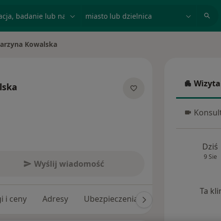
acja, badanie lub nazwisko
miasto lub dzielnica
tarzyna Kowalska
iasto
Wizyta
lska
Wizyta w
jalizacjach
Konsult
Konsulta
Dziś
9 Sie
Wyślij wiadomość
Ta kl
i i ceny
Adresy
Ubezpieczenia
Opinie (252)