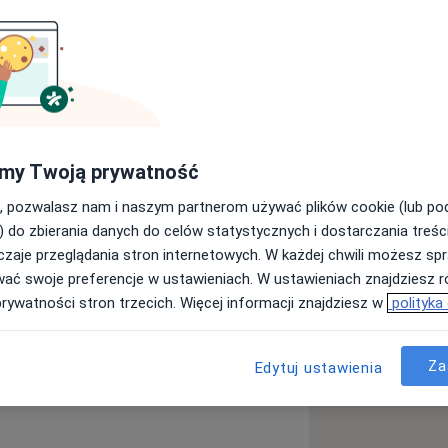
 Endokrynologię Ginekologiczną i
e tylko rozwoju kariery, ale również
my Twoją prywatność
tach ich życia. Każde spotkanie z
ja do budowania zaufania i otwartej
, pozwalasz nam i naszym partnerom używać plików cookie (lub p
nej terapii.
) do zbierania danych do celów statystycznych i dostarczania treśc
dach jest kluczowa, ale to empatia i
zaje przeglądania stron internetowych. W każdej chwili możesz spr
e mogę być lepszym specjalistą.
wać swoje preferencje w ustawieniach. W ustawieniach znajdziesz ró
prosty, jednak wspólne osiąganie
prywatności stron trzecich. Więcej informacji znajdziesz w
polityka
sza satysfakcja.
Za
Edytuj ustawienia
y okołoporodowe
Torbiel jajnika
 Collegium Medicum UJ w Krakowie.