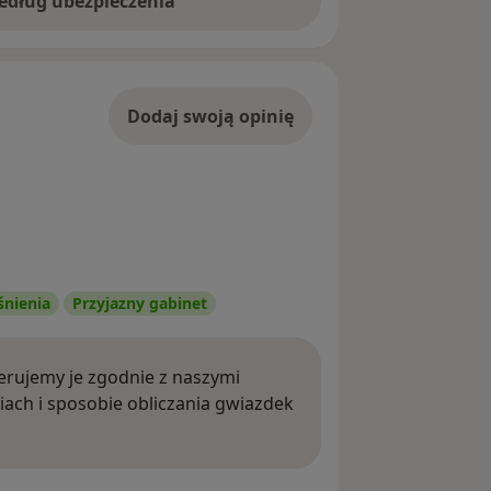
według ubezpieczenia
Dodaj swoją opinię
śnienia
Przyjazny gabinet
rujemy je zgodnie z naszymi
iach i sposobie obliczania gwiazdek
ięcej o opiniach