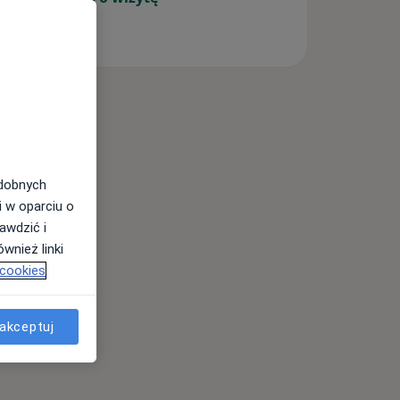
odobnych
i w oparciu o
awdzić i
wnież linki
 cookies
akceptuj