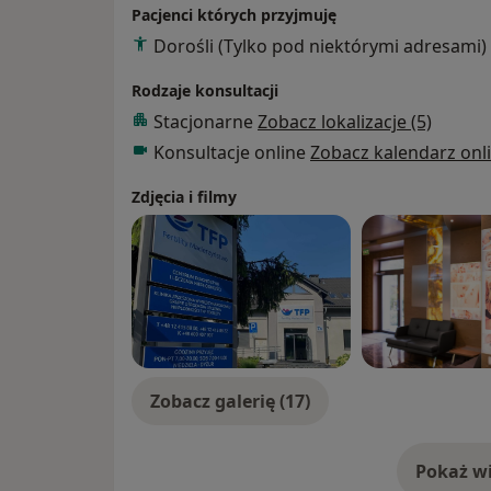
Specjalizację z Położnictwa i Ginekologii 
Pacjenci których przyjmuję
Onkologicznej Szpitala Uniwersyteckiego 
Dorośli (Tylko pod niektórymi adresami)
specjalizację z Endokrynologii Ginekologicz
holistyczne podejście do zdrowia reproduk
Rodzaje konsultacji
Stacjonarne
Zobacz lokalizacje (5)
Jestem członkinią Polskiego Towarzystwa 
Konsultacje online
Zobacz kalendarz onl
(PTMRiE), Polskiego Towarzystwa Androlog
Towarzystwa Rozrodu Człowieka i Embriolog
Zdjęcia i filmy
licznych szkoleniach, kursach i konferencja
umiejętności i być na bieżąco z aktualną 
Zobacz galerię (17)
Pokaż wi
o 