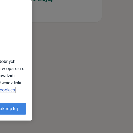
odobnych
i w oparciu o
awdzić i
wnież linki
 cookies
akceptuj