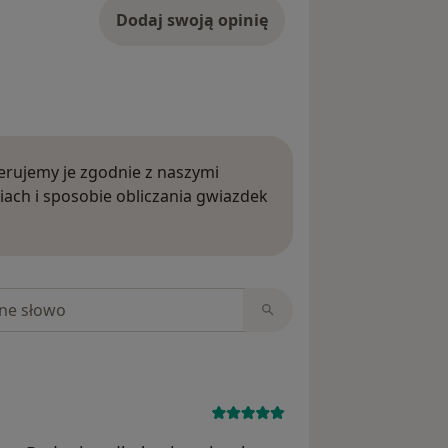
Dodaj swoją opinię
rujemy je zgodnie z naszymi
iach i sposobie obliczania gwiazdek
ięcej o opiniach
niach