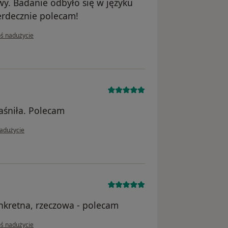
wy. Badanie odbyło się w języku
erdecznie polecam!
inii użytkownika L.
oś nadużycie
aśniła. Polecam
i użytkownika MR
nadużycie
nkretna, rzeczowa - polecam
inii użytkownika JP
oś nadużycie