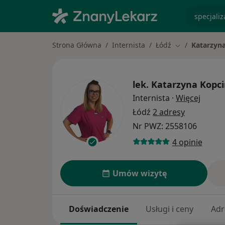
specjaliz
Strona Główna
Internista
Łódź
Katarzyn
Zmień miasto
lek.
Katarzyna Kopc
O spec
Internista
·
Więcej
Łódź
2 adresy
Nr PWZ: 2558106
4 opinie
Umów wizytę
Doświadczenie
Usługi i ceny
Adr