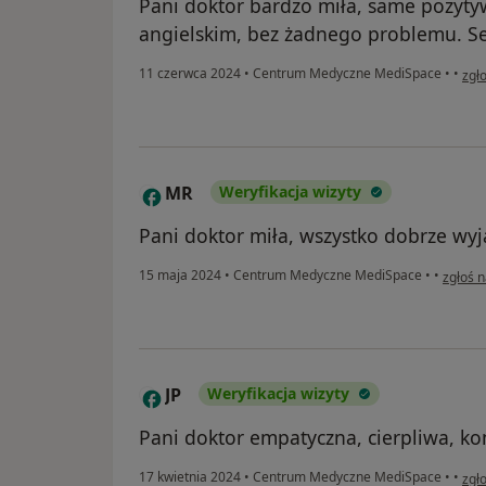
Pani doktor bardzo miła, same pozyty
angielskim, bez żadnego problemu. S
w op
11 czerwca 2024
•
Centrum Medyczne MediSpace
•
•
zgł
MR
Weryfikacja wizyty
M
Pani doktor miła, wszystko dobrze wyj
w opini
15 maja 2024
•
Centrum Medyczne MediSpace
•
•
zgłoś 
JP
Weryfikacja wizyty
J
Pani doktor empatyczna, cierpliwa, ko
w op
17 kwietnia 2024
•
Centrum Medyczne MediSpace
•
•
zgł