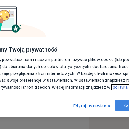
o-Lekarski Uniwersytetu Medycznego
jalisty chorób wewnętrznych. W 2020
rologii. Od 2017 roku pracuję w II
łem Nefrologii Szpitala Bielańskiego.
 i leczeniem chorób narządów
my Twoją prywatność
Uczestniczyłam w wielu konferencjach,
, pozwalasz nam i naszym partnerom używać plików cookie (lub p
 wewnętrznych oraz nefrologii.
) do zbierania danych do celów statystycznych i dostarczania treśc
zaje przeglądania stron internetowych. W każdej chwili możesz spr
wać swoje preferencje w ustawieniach. W ustawieniach znajdziesz ró
prywatności stron trzecich. Więcej informacji znajdziesz w
polityka
nych
Białkomocz
Hiperlipidemia
Za
Edytuj ustawienia
s