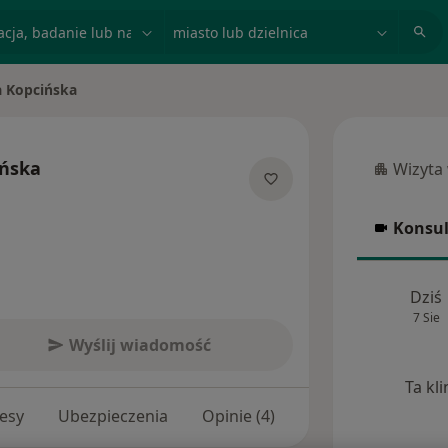
acja, badanie lub nazwisko
miasto lub dzielnica
a Kopcińska
ińska
Wizyta
Wizyta w
jalizacjach
Konsul
Konsulta
Dziś
7 Sie
Wyślij wiadomość
Ta kl
esy
Ubezpieczenia
Opinie (4)