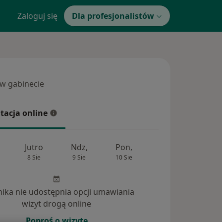
Zaloguj się
Dla profesjonalistów
 w gabinecie
 gabinecie
tacja online
cja online
Jutro
Ndz,
Pon,
Wt,
Śr,
8 Sie
9 Sie
10 Sie
11 Sie
12 Si
inika nie udostępnia opcji umawiania
wizyt drogą online
Poproś o wizytę