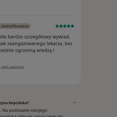
 zweryfikowany
dziła bardzo szczegółowy wywiad,
 tak zaangażowanego lekarza, bez
cześnie ogromną wiedzą i
w opinii użytkownika Zadowolony pacjent
•
zgłoś nadużycie
rzyna Kopcińska?
og. Na podstawie swojego
cińska oferuje usługi takie jak: