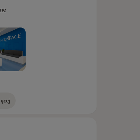
ine
ęcej
doświadczeniu