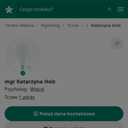
Me
Czego szukasz?
Strona Główna
Psycholog
Tczew
Katarzyna Holz
Zmień miasto
mgr
Katarzyna Holz
O specjalizacjach
Psycholog
·
Więcej
Tczew
1 adres
Pokaż dane kontaktowe