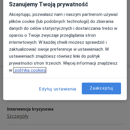
Zakres porad
Szanujemy Twoją prywatność
Psychologia dzieci i młodzieży
Akceptując, pozwalasz nam i naszym partnerom używać
Psychologia kryzysu
plików cookie (lub podobnych technologii) do zbierania
Psychoonkologia
danych do celów statystycznych i dostarczania treści w
Psychosomatyka
oparciu o Twoje zwyczaje przeglądania stron
Pokaż więcej
internetowych. W każdej chwili możesz sprawdzić i
zaktualizować swoje preferencje w ustawieniach. W
Pokaż więcej
o doświadczeniu
ustawieniach znajdziesz również linki do polityk
prywatności stron trzecich. Więcej informacji znajdziesz
w
polityka cookies
Usługi i ceny
Konsultacja psychologiczna
Zaakceptuj
Edytuj ustawienia
Szczegóły
Interwencja kryzysowa
Szczegóły