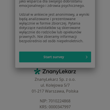
jako wsparcia dla swojego dobrostanu
Aplikacje mobilne
emocjonalnego i zdrowia psychicznego.
Blog dla pacjentów
Udział w ankiecie jest anonimowy, a wyniki
Dla profesjonalistów
będą analizowane i prezentowane
wyłącznie w formie zbiorczej. Pytania
dotyczące nastolatków są skierowane
Cennik
wyłącznie do rodziców lub opiekunów
Dla lekarzy
prawnych. Nie zbieramy informacji
Dla placówek medycznych
bezpośrednio od osób niepełnoletnich.
Noa Notes
nowość
Baza wiedzy
Start survey
Centrum Pomocy dla Specjalisty
Kontakt
ZnanyLekarz - Strona główna
ZnanyLekarz Sp. z o.o.
ul. Kolejowa 5/7
01-217 Warszawa, Polska
NIP: ⁠7010224868
KRS: ⁠0000347997