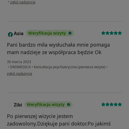
w opinii użytkownika Krzysztof
•
zgłoś nadużycie
Asia
Weryfikacja wizyty
A
Pani bardzo miła wysłuchała mnie pomaga
mam nadzieje ze współpraca będzie Ok
30 marca 2023
•
DROMEDICA
•
konsultacja psychiatryczna (pierwsza wizyta)
•
w opinii użytkownika Asia
zgłoś nadużycie
Zibi
Weryfikacja wizyty
Z
Po pierwszej wizycie jestem
zadowolony.Dziękuje pani doktor.Po jakimś