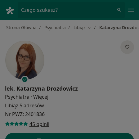
Me
Czego szukasz?
Strona Główna
Psychiatra
Libiąż
Katarzyna Drozdo
Zmień miasto
lek.
Katarzyna Drozdowicz
O specjalizacjach
Psychiatra
·
Więcej
Libiąż
5 adresów
Nr PWZ: 2401836
45 opinii