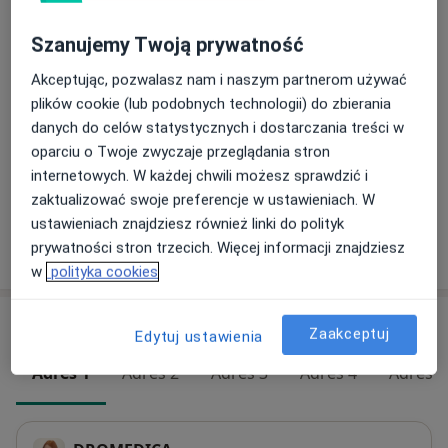
200 zł - 300 zł
Szczegóły
Szanujemy Twoją prywatność
Konsultacja psychiatryczna dorosłych (wizyta kontrolna)
Akceptując, pozwalasz nam i naszym partnerom używać
Od 200 zł
Szczegóły
plików cookie (lub podobnych technologii) do zbierania
danych do celów statystycznych i dostarczania treści w
Konsultacja psychiatryczna dorosłych (pierwsza wizyta)
oparciu o Twoje zwyczaje przeglądania stron
300 zł
Szczegóły
internetowych. W każdej chwili możesz sprawdzić i
zaktualizować swoje preferencje w ustawieniach. W
ustawieniach znajdziesz również linki do polityk
prywatności stron trzecich. Więcej informacji znajdziesz
W jaki sposób ustalane są ceny?
w
polityka cookies
Adresy (5)
Zaakceptuj
Edytuj ustawienia
Adres 1
Adres 2
Adres 3
Adres 4
Adres 5