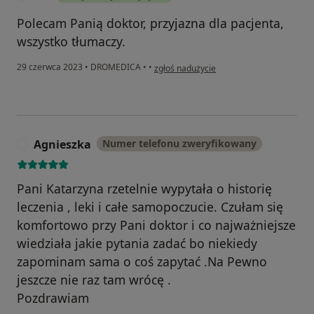
Polecam Panią doktor, przyjazna dla pacjenta,
wszystko tłumaczy.
w opinii użytkownika Ela
29 czerwca 2023
•
DROMEDICA
•
•
zgłoś nadużycie
Agnieszka
Numer telefonu zweryfikowany
A
Pani Katarzyna rzetelnie wypytała o historię
leczenia , leki i całe samopoczucie. Czułam się
komfortowo przy Pani doktor i co najważniejsze
wiedziała jakie pytania zadać bo niekiedy
zapominam sama o coś zapytać .Na Pewno
jeszcze nie raz tam wrócę .
Pozdrawiam