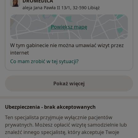
DROMEDICA
aleja Jana Pawła II 13/1,
32-590
Libiąż
Powiększ mapę
otwiera się w nowej karcie
Dostępność
W tym gabinecie nie można umawiać wizyt przez
internet
Co mam zrobić w tej sytuacji?
Pokaż więcej
o adresie
Ubezpieczenia - brak akceptowanych
Ten specjalista przyjmuje wyłącznie pacjentów
prywatnych. Możesz opłacić wizytę samodzielnie lub
znaleźć innego specjalistę, który akceptuje Twoje