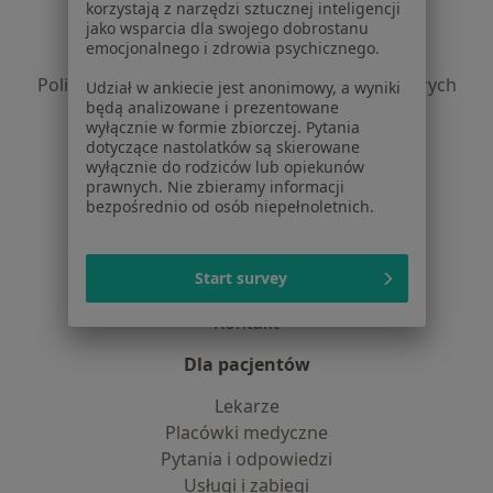
Regulamin
korzystają z narzędzi sztucznej inteligencji
jako wsparcia dla swojego dobrostanu
Polityka prywatności pacjentów
emocjonalnego i zdrowia psychicznego.
Polityka prywatności profesjonalistów
Polityka prywatności dla profesjonalistów, których
Udział w ankiecie jest anonimowy, a wyniki
będą analizowane i prezentowane
dane pozyskaliśmy samodzielnie
wyłącznie w formie zbiorczej. Pytania
Polityka cookies
dotyczące nastolatków są skierowane
Jak działają wyniki wyszukiwania
wyłącznie do rodziców lub opiekunów
prawnych. Nie zbieramy informacji
Dostępność
bezpośrednio od osób niepełnoletnich.
O nas
Praca
Rekrutujemy!
Partnerzy
Start survey
Centrum prasowe
Kontakt
Dla pacjentów
Lekarze
Placówki medyczne
Pytania i odpowiedzi
Usługi i zabiegi