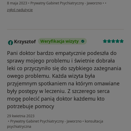
8 maja 2023
•
Prywatny Gabinet Psychiatryczny - Jaworzno
•
•
w opinii użytkownika Agnieszka
zgłoś nadużycie
Krzysztof
Weryfikacja wizyty
K
Pani doktor bardzo empatycznie podeszła do
sprawy mojego problemu i świetnie dobrała
leki co przyczyniło się do szybkiego zażegnania
owego problemu. Każda wizyta była
przyjemnym spotkaniem na którym omawiane
były postępy w leczeniu. Z szczerego serca
mogę polecić panią doktor każdemu kto
potrzebuje pomocy
29 kwietnia 2023
•
Prywatny Gabinet Psychiatryczny - Jaworzno
•
konsultacja
psychiatryczna