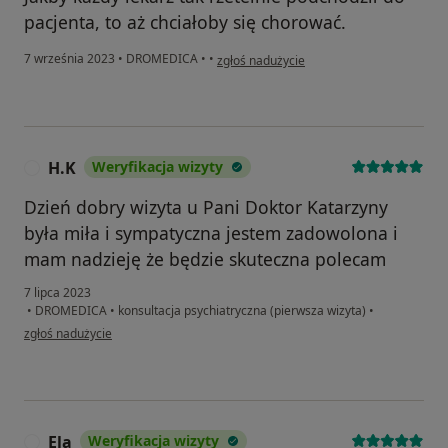
pacjenta, to aż chciałoby się chorować.
w opinii użytkownika Gnuśniejący informa
7 września 2023
•
DROMEDICA
•
•
zgłoś nadużycie
H.K
Weryfikacja wizyty
H
Dzień dobry wizyta u Pani Doktor Katarzyny
była miła i sympatyczna jestem zadowolona i
mam nadzieję że będzie skuteczna polecam
7 lipca 2023
•
DROMEDICA
•
konsultacja psychiatryczna (pierwsza wizyta)
•
w opinii użytkownika H.K
zgłoś nadużycie
Ela
Weryfikacja wizyty
E