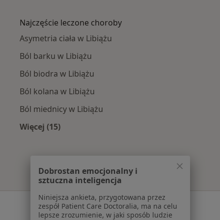
Więcej w kategorii: W pobliżu Libiąża
Najczęście leczone choroby
Asymetria ciała w Libiążu
Ból barku w Libiążu
Ból biodra w Libiążu
Ból kolana w Libiążu
Ból miednicy w Libiążu
Więcej (15)
Więcej w kategorii: Najczęście leczone chorob
Dobrostan emocjonalny i
sztuczna inteligencja
Niniejsza ankieta, przygotowana przez
Serwis
zespół Patient Care Doctoralia, ma na celu
lepsze zrozumienie, w jaki sposób ludzie