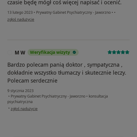
czasie będę mógł coś więcej napisać i ocenić.
13 lutego 2023
•
Prywatny Gabinet Psychiatryczny - Jaworzno
•
•
w opinii użytkownika Zibi
zgłoś nadużycie
M W
Weryfikacja wizyty
M
Bardzo polecam panią doktor , sympatyczna ,
dokładnie wszystko tłumaczy i skutecznie leczy.
Polecam serdecznie
9 stycznia 2023
•
Prywatny Gabinet Psychiatryczny - Jaworzno
•
konsultacja
psychiatryczna
w opinii użytkownika M W
•
zgłoś nadużycie