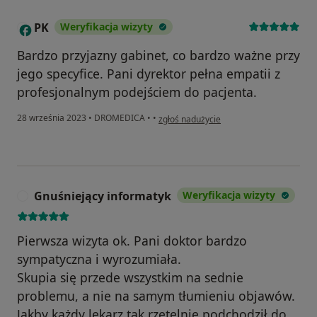
PK
Weryfikacja wizyty
P
Bardzo przyjazny gabinet, co bardzo ważne przy
jego specyfice. Pani dyrektor pełna empatii z
profesjonalnym podejściem do pacjenta.
w opinii użytkownika PK
28 września 2023
•
DROMEDICA
•
•
zgłoś nadużycie
Gnuśniejący informatyk
Weryfikacja wizyty
G
Pierwsza wizyta ok. Pani doktor bardzo
sympatyczna i wyrozumiała.
Skupia się przede wszystkim na sednie
problemu, a nie na samym tłumieniu objawów.
Jakby każdy lekarz tak rzetelnie podchodził do