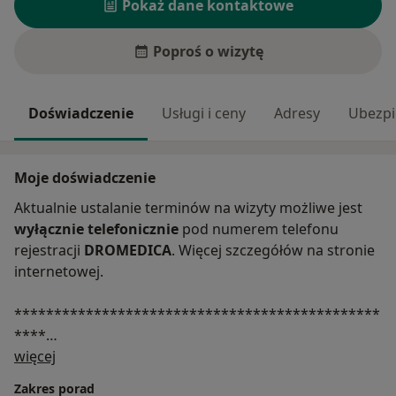
Pokaż dane kontaktowe
Poproś o wizytę
Doświadczenie
Usługi i ceny
Adresy
Ubezpi
Moje doświadczenie
Aktualnie ustalanie terminów na wizyty możliwe jest
wyłącznie telefonicznie
pod numerem telefonu
rejestracji
DROMEDICA
. Więcej szczegółów na stronie
internetowej.
**********************************************
****
O mnie
Specjalista psychiatra. Zajmuje się diagnozowaniem i
więcej
terapią zaburzeń psychicznych u osób
powyżej 18 r.ż.
Zakres porad