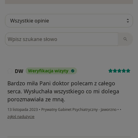
Szukaj w opiniach
DW
Weryfikacja wizyty
D
Bardzo miła Pani doktor polecam z całego
serca. Wysłuchała wszystkiego co mi dolega
porozmawiała ze mną.
13 listopada 2023
•
Prywatny Gabinet Psychiatryczny - Jaworzno
•
•
w opinii użytkownika DW
zgłoś nadużycie