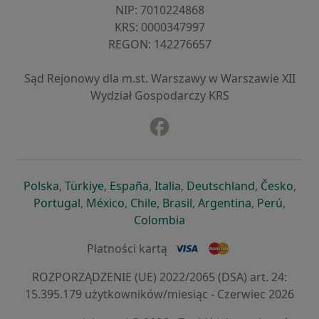
NIP: ⁠7010224868
KRS: ⁠0000347997
REGON: ⁠142276657
Sąd Rejonowy dla m.st. Warszawy w Warszawie XII
Wydział Gospodarczy KRS
Facebook
otwiera się w nowej karcie
otwiera się w nowej karcie
otwiera się w nowej karcie
otwiera się w nowej karcie
otwiera się w nowej karci
otwiera się
otwi
Polska
,
Türkiye
,
España
,
Italia
,
Deutschland
,
Česko
,
otwiera się w nowej karcie
otwiera się w nowej karcie
otwiera się w nowej karcie
otwiera się w nowej kar
otwiera się 
otwier
Portugal
,
México
,
Chile
,
Brasil
,
Argentina
,
Perú
,
otwiera się w nowej karc
Colombia
Płatności kartą
ROZPORZĄDZENIE (UE) 2022/2065 (DSA) art. 24:
15.395.179 użytkowników/miesiąc - Czerwiec 2026