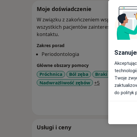
Moje doświadczenie
W związku z zakończeniem współpracy z Vital
wszystkich pacjentów zainteresowanych ko
kontaktu.
Zakres porad
Szanuje
Periodontologia
Akceptując
Główne obszary pomocy
technologii
Próchnica
Ból zęba
Braki zębowe
C
Twoje zwyc
a11y_sr_more_d
Nadwrażliwość zębów
+5
zaktualizo
do polityk 
Pokaż wi
o 
Usługi i ceny