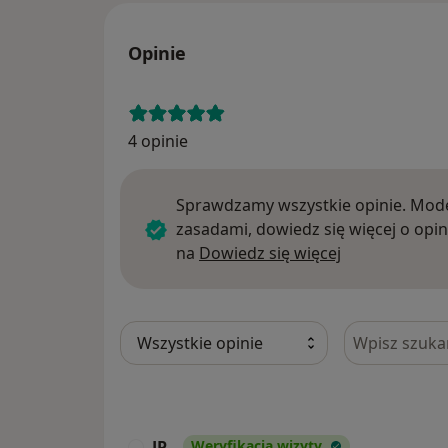
Opinie
4 opinie
Sprawdzamy wszystkie opinie. Mode
zasadami, dowiedz się więcej o opin
Dowiedz się w
na
Dowiedz się więcej
Szukaj w opi
JP
Weryfikacja wizyty
J