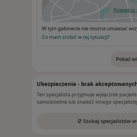
Powiększ
ot
Dostępność
W tym gabinecie nie można umawiać wizy
Co mam zrobić w tej sytuacji?
Pokaż wi
o 
Ubezpieczenia - brak akceptowanyc
Ten specjalista przyjmuje wyłącznie pacje
samodzielnie lub znaleźć innego specjalist
Szukaj specjalistów 