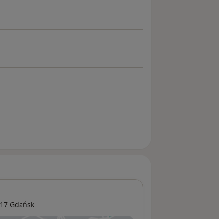
317
Gdańsk