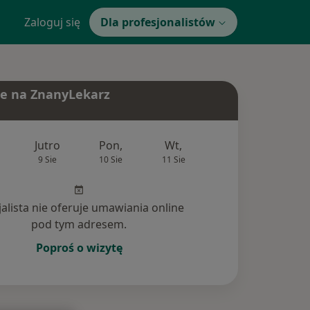
Zaloguj się
Dla profesjonalistów
e na ZnanyLekarz
Jutro
Pon,
Wt,
Śr,
Czw
9 Sie
10 Sie
11 Sie
12 Sie
13 Si
jalista nie oferuje umawiania online
pod tym adresem.
Poproś o wizytę