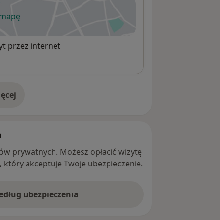
 mapę
wiera się w nowej karcie
t przez internet
ęcej
adresie
h
ntów prywatnych. Możesz opłacić wizytę
ę, który akceptuje Twoje ubezpieczenie.
według ubezpieczenia