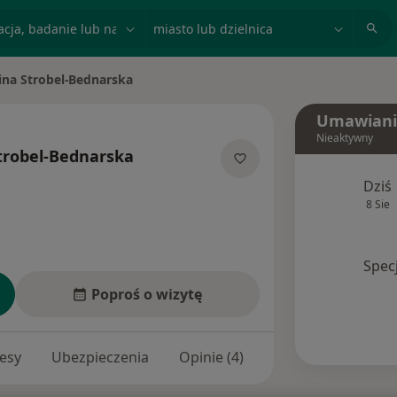
acja, badanie lub nazwisko
miasto lub dzielnica
ina Strobel-Bednarska
sto
Umawiani
Nieaktywny
trobel-Bednarska
ecjalizacjach
Dziś
8 Sie
Spec
Poproś o wizytę
esy
Ubezpieczenia
Opinie (4)