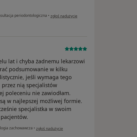
w opinii użytkownika Hanna
sultacja periodontologiczna
•
zgłoś nadużycie
elu lat i chyba żadnemu lekarzowi
ebrać podsumowanie w kilku
listycznie, jeśli wymaga tego
 przez nią specjalistów
 jej poleceniu nie zawiodłam.
są w najlepszej możliwej formie.
cześnie specjalistka w swoim
h pacjentów.
w opinii użytkownika MT
logia zachowawcza
•
zgłoś nadużycie