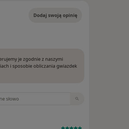
Dodaj swoją opinię
rujemy je zgodnie z naszymi
iach i sposobie obliczania gwiazdek
ięcej o opiniach
niach