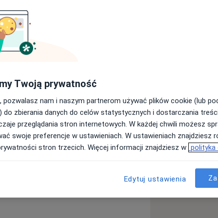
 Dental Clinic ul. Fieldorfa 17,
ntynuacją leczenia zapraszam do
my Twoją prywatność
, pozwalasz nam i naszym partnerom używać plików cookie (lub p
) do zbierania danych do celów statystycznych i dostarczania treśc
horoby miazgi
zaje przeglądania stron internetowych. W każdej chwili możesz spr
iseases
wać swoje preferencje w ustawieniach. W ustawieniach znajdziesz ró
prywatności stron trzecich. Więcej informacji znajdziesz w
polityka
ęcej
doświadczeniu
Za
Edytuj ustawienia