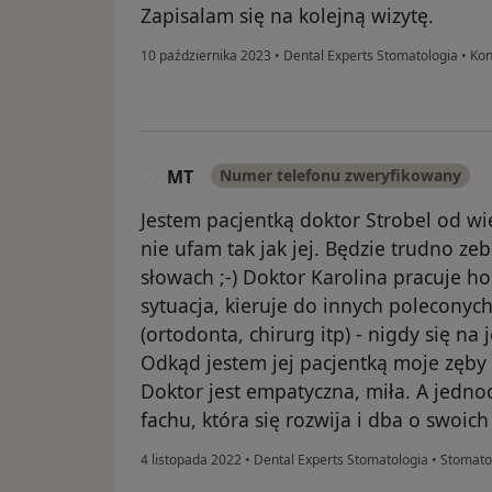
Zapisalam się na kolejną wizytę.
10 października 2023
•
Dental Experts Stomatologia
•
Kon
MT
Numer telefonu zweryfikowany
M
Jestem pacjentką doktor Strobel od wi
nie ufam tak jak jej. Będzie trudno z
słowach ;-) Doktor Karolina pracuje ho
sytuacja, kieruje do innych poleconych
(ortodonta, chirurg itp) - nigdy się na
Odkąd jestem jej pacjentką moje zęby 
Doktor jest empatyczna, miła. A jedno
fachu, która się rozwija i dba o swoic
4 listopada 2022
•
Dental Experts Stomatologia
•
Stomato