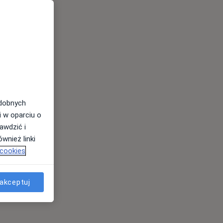
odobnych
i w oparciu o
awdzić i
wnież linki
 cookies
akceptuj