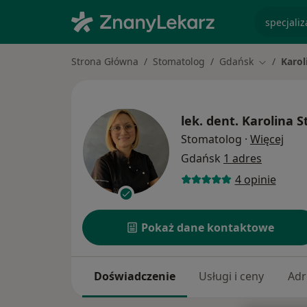
specjaliz
Strona Główna
Stomatolog
Gdańsk
Karol
Zmień mia
lek. dent.
Karolina S
O sp
Stomatolog
·
Więcej
Gdańsk
1 adres
4 opinie
Pokaż dane kontaktowe
Doświadczenie
Usługi i ceny
Adr