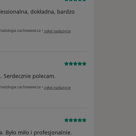
ofessionalna, dokładna, bardzo
w opinii użytkownika JP
matologia zachowawcza
•
zgłoś nadużycie
g. Serdecznie polecam.
w opinii użytkownika Mariusz
matologia zachowawcza
•
zgłoś nadużycie
 Było miło i profesjonalnie.