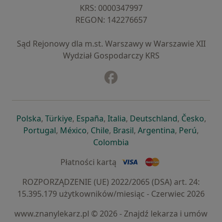
KRS: ⁠0000347997
REGON: ⁠142276657
Sąd Rejonowy dla m.st. Warszawy w Warszawie XII
Wydział Gospodarczy KRS
Facebook
otwiera się w nowej karcie
otwiera się w nowej karcie
otwiera się w nowej karcie
otwiera się w nowej karcie
otwiera się w nowej karci
otwiera się
otwi
Polska
,
Türkiye
,
España
,
Italia
,
Deutschland
,
Česko
,
otwiera się w nowej karcie
otwiera się w nowej karcie
otwiera się w nowej karcie
otwiera się w nowej kar
otwiera się 
otwier
Portugal
,
México
,
Chile
,
Brasil
,
Argentina
,
Perú
,
otwiera się w nowej karc
Colombia
Płatności kartą
ROZPORZĄDZENIE (UE) 2022/2065 (DSA) art. 24:
15.395.179 użytkowników/miesiąc - Czerwiec 2026
www.znanylekarz.pl © 2026 - Znajdź lekarza i umów