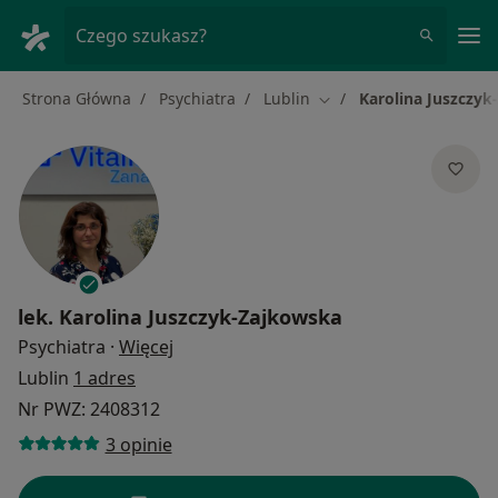
Me
Czego szukasz?
Strona Główna
Psychiatra
Lublin
Karolina Juszczyk
Zmień miasto
lek.
Karolina Juszczyk-Zajkowska
O specjalizacjach
Psychiatra
·
Więcej
Lublin
1 adres
Nr PWZ: 2408312
3 opinie