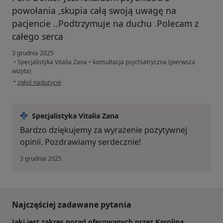
powołania ,skupia całą swoją uwagę na
pacjencie ..Podtrzymuje na duchu .Polecam z
całego serca
3 grudnia 2025
•
Specjalistyka Vitalia Zana
•
konsultacja psychiatryczna (pierwsza
wizyta)
w opinii użytkownika Edyta
•
zgłoś nadużycie
Specjalistyka Vitalia Zana
Bardzo dziękujemy za wyrażenie pozytywnej
opinii. Pozdrawiamy serdecznie!
3 grudnia 2025
Najczęściej zadawane pytania
Jaki jest zakres porad oferowanych przez Karolina