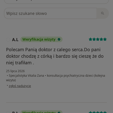
Szukaj w opiniach
A.L
Weryfikacja wizyty
A
Polecam Panią doktor z calego serca.Do pani
doktor chodzę z córką i bardzo się cieszę że do
niej trafiłam .
25 lipca 2026
•
Specjalistyka Vitalia Zana
•
konsultacja psychiatryczna dzieci (kolejna
wizyta)
w opinii użytkownika A.L
•
zgłoś nadużycie
Weryfikacja wizyty