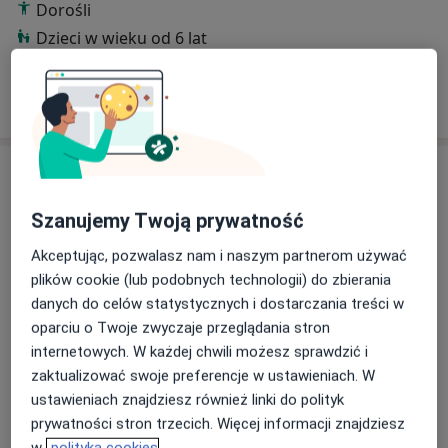
Dorośli
Dzieci w wieku od 6 lat
Pokaż więcej
o doświadczeniu
Usługi i ceny
Konsultacja psychiatryczna (kolejna wizyta)
Szanujemy Twoją prywatność
250 zł
Szczegóły
Akceptując, pozwalasz nam i naszym partnerom używać
plików cookie (lub podobnych technologii) do zbierania
Konsultacja psychiatryczna (pierwsza wizyta)
danych do celów statystycznych i dostarczania treści w
300 zł
Szczegóły
oparciu o Twoje zwyczaje przeglądania stron
internetowych. W każdej chwili możesz sprawdzić i
Konsultacja psychiatryczna dzieci (kolejna wizyta)
zaktualizować swoje preferencje w ustawieniach. W
300 zł
Szczegóły
ustawieniach znajdziesz również linki do polityk
prywatności stron trzecich. Więcej informacji znajdziesz
Konsultacja psychiatryczna dzieci (pierwsza wizyta)
w
polityka cookies