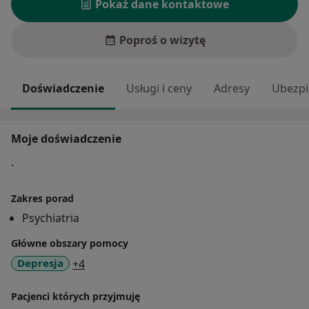
Pokaż dane kontaktowe
Poproś o wizytę
Doświadczenie
Usługi i ceny
Adresy
Ubezpi
Moje doświadczenie
.
Zakres porad
Psychiatria
Główne obszary pomocy
a11y_sr_more_diseases
Depresja
+4
Pacjenci których przyjmuję