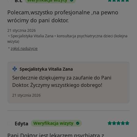
B.Ł
B
Polecam,wszystko profesjonalne ,na pewno
wrócimy do pani doktor.
21 stycznia 2026
•
Specjalistyka Vitalia Zana
•
konsultacja psychiatryczna dzieci (kolejna
wizyta)
w opinii użytkownika B.Ł
•
zgłoś nadużycie
Specjalistyka Vitalia Zana
Serdecznie dziękujemy za zaufanie do Pani
Doktor. Życzymy wszystkiego dobrego!
21 stycznia 2026
Edyta
Weryfikacja wizyty
E
Pani Doktor jest lekarzem psychiatra z