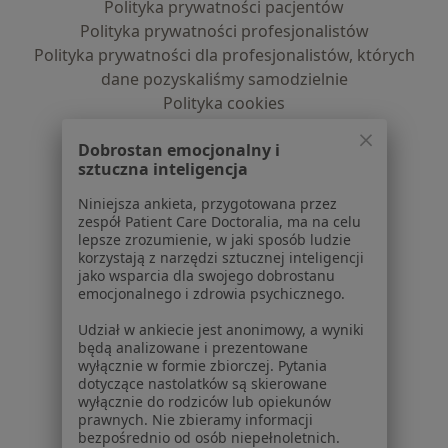
Polityka prywatności pacjentów
Polityka prywatności profesjonalistów
Polityka prywatności dla profesjonalistów, których
dane pozyskaliśmy samodzielnie
Polityka cookies
Jak działają wyniki wyszukiwania
Dobrostan emocjonalny i
Dostępność
sztuczna inteligencja
O nas
Praca
Rekrutujemy!
Niniejsza ankieta, przygotowana przez
zespół Patient Care Doctoralia, ma na celu
Partnerzy
lepsze zrozumienie, w jaki sposób ludzie
Centrum prasowe
korzystają z narzędzi sztucznej inteligencji
Kontakt
jako wsparcia dla swojego dobrostanu
emocjonalnego i zdrowia psychicznego.
Dla pacjentów
Udział w ankiecie jest anonimowy, a wyniki
Lekarze
będą analizowane i prezentowane
wyłącznie w formie zbiorczej. Pytania
Placówki medyczne
dotyczące nastolatków są skierowane
Pytania i odpowiedzi
wyłącznie do rodziców lub opiekunów
Usługi i zabiegi
prawnych. Nie zbieramy informacji
bezpośrednio od osób niepełnoletnich.
Choroby