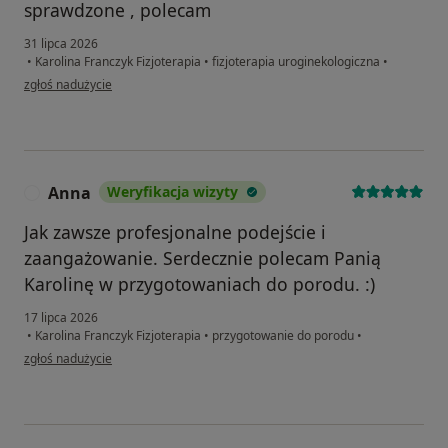
sprawdzone , polecam
31 lipca 2026
•
Karolina Franczyk Fizjoterapia
•
fizjoterapia uroginekologiczna
•
w opinii użytkownika Anna
zgłoś nadużycie
Anna
Weryfikacja wizyty
A
Jak zawsze profesjonalne podejście i
zaangażowanie. Serdecznie polecam Panią
Karolinę w przygotowaniach do porodu. :)
17 lipca 2026
•
Karolina Franczyk Fizjoterapia
•
przygotowanie do porodu
•
w opinii użytkownika Anna
zgłoś nadużycie