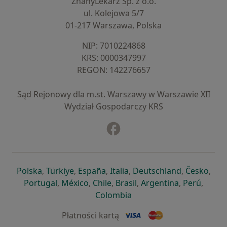
ZnanyLekarz Sp. z o.o.
ul. Kolejowa 5/7
01-217 Warszawa, Polska
NIP: ⁠7010224868
KRS: ⁠0000347997
REGON: ⁠142276657
Sąd Rejonowy dla m.st. Warszawy w Warszawie XII
Wydział Gospodarczy KRS
Facebook
otwiera się w nowej karcie
otwiera się w nowej karcie
otwiera się w nowej karcie
otwiera się w nowej karcie
otwiera się w nowej karci
otwiera się
otwi
Polska
,
Türkiye
,
España
,
Italia
,
Deutschland
,
Česko
,
otwiera się w nowej karcie
otwiera się w nowej karcie
otwiera się w nowej karcie
otwiera się w nowej kar
otwiera się 
otwier
Portugal
,
México
,
Chile
,
Brasil
,
Argentina
,
Perú
,
otwiera się w nowej karc
Colombia
Płatności kartą