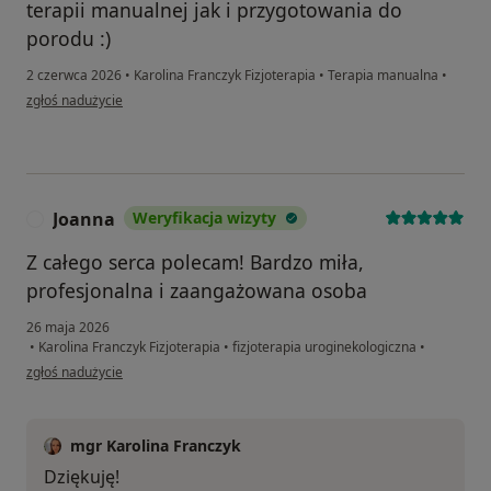
terapii manualnej jak i przygotowania do
porodu :)
2 czerwca 2026
•
Karolina Franczyk Fizjoterapia
•
Terapia manualna
•
w opinii użytkownika Karolina
zgłoś nadużycie
Joanna
Weryfikacja wizyty
J
Z całego serca polecam! Bardzo miła,
profesjonalna i zaangażowana osoba
26 maja 2026
•
Karolina Franczyk Fizjoterapia
•
fizjoterapia uroginekologiczna
•
w opinii użytkownika Joanna
zgłoś nadużycie
mgr Karolina Franczyk
Dziękuję!