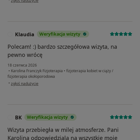
zgłoś nadużycie
Klaudia
Weryfikacja wizyty
K
Polecam! :) bardzo szczegółowa wizyta, na
pewno wrócę
18 czerwca 2026
•
Karolina Franczyk Fizjoterapia
•
fizjoterapia kobiet w ciąży /
fizjoterapia okołoporodowa
w opinii użytkownika Klaudia
•
zgłoś nadużycie
BK
Weryfikacja wizyty
B
Wizyta przebiegła w milej atmosferze. Pani
Karolina odpowiedziala na wszystkie moje