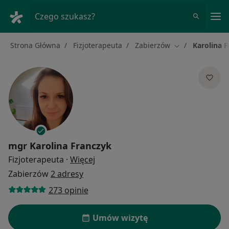
Me
Czego szukasz?
Strona Główna
Fizjoterapeuta
Zabierzów
Karolina 
Zmień miasto
mgr
Karolina Franczyk
O specjalizacjach
Fizjoterapeuta
·
Więcej
Zabierzów
2 adresy
273 opinie
Umów wizytę