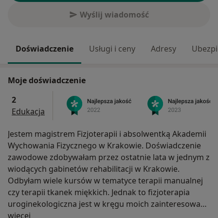
Wyślij wiadomość
Doświadczenie
Usługi i ceny
Adresy
Ubezpi
Moje doświadczenie
2
Edukacja
Jestem magistrem Fizjoterapii i absolwentką Akademii
Wychowania Fizycznego w Krakowie. Doświadczenie
zawodowe zdobywałam przez ostatnie lata w jednym z
wiodących gabinetów rehabilitacji w Krakowie.
Odbyłam wiele kursów w tematyce terapii manualnej
czy terapii tkanek miękkich. Jednak to fizjoterapia
uroginekologiczna jest w kręgu moich zainteresowań,
O mnie
co powoduje dalsze doszkształcanie się w tej
więcej