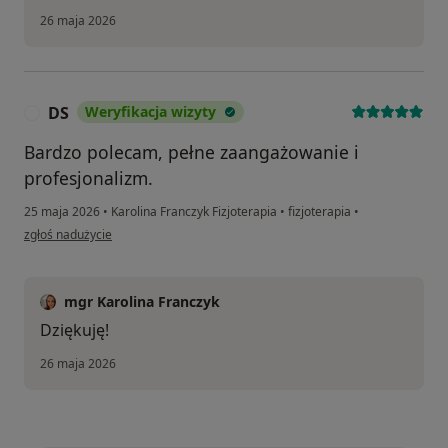
26 maja 2026
DS
Weryfikacja wizyty
D
Bardzo polecam, pełne zaangażowanie i
profesjonalizm.
25 maja 2026
•
Karolina Franczyk Fizjoterapia
•
fizjoterapia
•
w opinii użytkownika DS
zgłoś nadużycie
mgr Karolina Franczyk
Dziękuję!
26 maja 2026