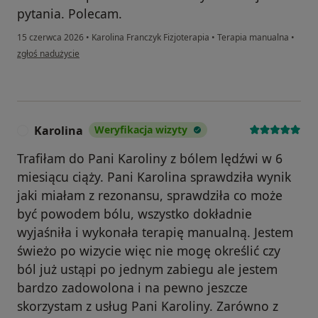
pytania. Polecam.
15 czerwca 2026
•
Karolina Franczyk Fizjoterapia
•
Terapia manualna
•
w opinii użytkownika BK
zgłoś nadużycie
Karolina
Weryfikacja wizyty
K
Trafiłam do Pani Karoliny z bólem lędźwi w 6
miesiącu ciąży. Pani Karolina sprawdziła wynik
jaki miałam z rezonansu, sprawdziła co może
być powodem bólu, wszystko dokładnie
wyjaśniła i wykonała terapię manualną. Jestem
świeżo po wizycie więc nie mogę określić czy
ból już ustąpi po jednym zabiegu ale jestem
bardzo zadowolona i na pewno jeszcze
skorzystam z usług Pani Karoliny. Zarówno z