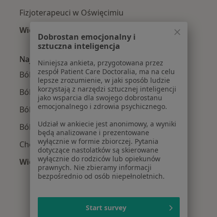
Fizjoterapeuci w Oświęcimiu
Więcej (14)
Dobrostan emocjonalny i
Więcej w kategorii: W pobliżu Zabierzowa
sztuczna inteligencja
Najczęście leczone choroby
Niniejsza ankieta, przygotowana przez
zespół Patient Care Doctoralia, ma na celu
Ból biodra w Zabierzowie
lepsze zrozumienie, w jaki sposób ludzie
korzystają z narzędzi sztucznej inteligencji
Bóle kręgosłupa w Zabierzowie
jako wsparcia dla swojego dobrostanu
emocjonalnego i zdrowia psychicznego.
Ból barku w Zabierzowie
Udział w ankiecie jest anonimowy, a wyniki
Ból kolana w Zabierzowie
będą analizowane i prezentowane
wyłącznie w formie zbiorczej. Pytania
Choroby narządów ruchu w Zabierzowie
dotyczące nastolatków są skierowane
wyłącznie do rodziców lub opiekunów
Więcej (15)
prawnych. Nie zbieramy informacji
Więcej w kategorii: Najczęście leczone chorob
bezpośrednio od osób niepełnoletnich.
Start survey