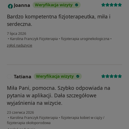
Joanna
Weryfikacja wizyty
J
Bardzo kompetentna fizjoterapeutka, miła i
serdeczna.
7 lipca 2026
•
Karolina Franczyk Fizjoterapia
•
fizjoterapia uroginekologiczna
•
w opinii użytkownika Joanna
zgłoś nadużycie
Tatiana
Weryfikacja wizyty
T
Miła Pani, pomocna. Szybko odpowiada na
pytania w aplikacji. Dała szczegółowe
wyjaśnienia na wizycie.
23 czerwca 2026
•
Karolina Franczyk Fizjoterapia
•
fizjoterapia kobiet w ciąży /
fizjoterapia okołoporodowa
w opinii użytkownika Tatiana
•