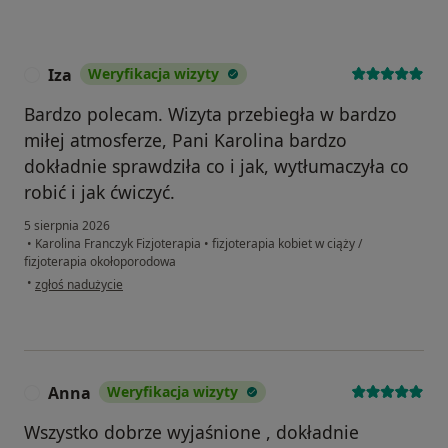
Iza
Weryfikacja wizyty
I
Bardzo polecam. Wizyta przebiegła w bardzo
miłej atmosferze, Pani Karolina bardzo
dokładnie sprawdziła co i jak, wytłumaczyła co
robić i jak ćwiczyć.
5 sierpnia 2026
•
Karolina Franczyk Fizjoterapia
•
fizjoterapia kobiet w ciąży /
fizjoterapia okołoporodowa
w opinii użytkownika Iza
•
zgłoś nadużycie
Anna
Weryfikacja wizyty
A
Wszystko dobrze wyjaśnione , dokładnie