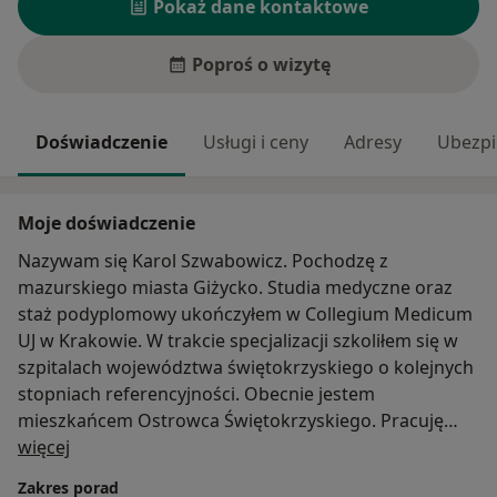
Pokaż dane kontaktowe
Poproś o wizytę
Doświadczenie
Usługi i ceny
Adresy
Ubezpi
Moje doświadczenie
Nazywam się Karol Szwabowicz. Pochodzę z
mazurskiego miasta Giżycko. Studia medyczne oraz
staż podyplomowy ukończyłem w Collegium Medicum
UJ w Krakowie. W trakcie specjalizacji szkoliłem się w
szpitalach województwa świętokrzyskiego o kolejnych
stopniach referencyjności. Obecnie jestem
mieszkańcem Ostrowca Świętokrzyskiego. Pracuję
O mnie
jako lekarz specjalista położnictwa i ginekologii oraz
więcej
kierownik tutejszego Ambulatorium GYNIC. Przez 8 lat
Zakres porad