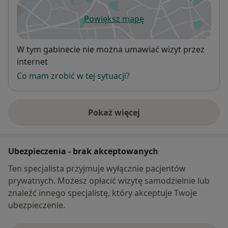
Powiększ mapę
otwiera się w nowej karcie
Dostępność
W tym gabinecie nie można umawiać wizyt przez
internet
Co mam zrobić w tej sytuacji?
Pokaż więcej
o adresie
Ubezpieczenia - brak akceptowanych
Ten specjalista przyjmuje wyłącznie pacjentów
prywatnych. Możesz opłacić wizytę samodzielnie lub
znaleźć innego specjalistę, który akceptuje Twoje
ubezpieczenie.