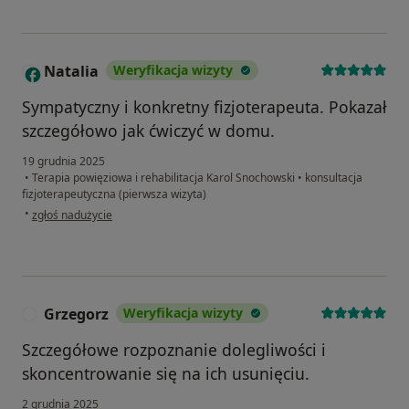
Natalia
Weryfikacja wizyty
N
Sympatyczny i konkretny fizjoterapeuta. Pokazał
szczegółowo jak ćwiczyć w domu.
19 grudnia 2025
•
Terapia powięziowa i rehabilitacja Karol Snochowski
•
konsultacja
fizjoterapeutyczna (pierwsza wizyta)
w opinii użytkownika Natalia
•
zgłoś nadużycie
Grzegorz
Weryfikacja wizyty
G
Szczegółowe rozpoznanie dolegliwości i
skoncentrowanie się na ich usunięciu.
2 grudnia 2025