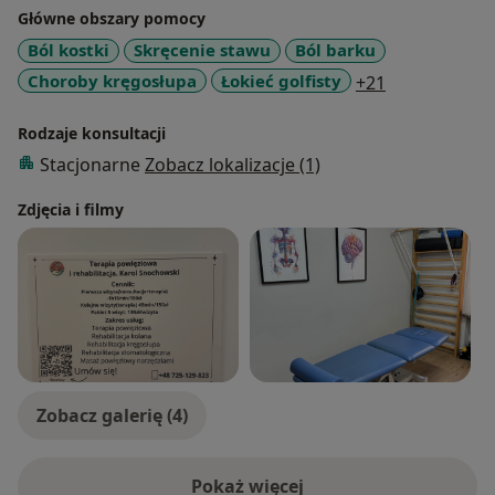
Główne obszary pomocy
Ból kostki
Skręcenie stawu
Ból barku
a11y_sr_mor
Choroby kręgosłupa
Łokieć golfisty
+21
Rodzaje konsultacji
Stacjonarne
Zobacz lokalizacje (1)
Zdjęcia i filmy
Zobacz galerię (4)
Pokaż więcej