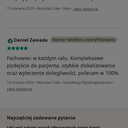
w opinii użytkownika Katarzyna Ku
15 czerwca 2023
•
Warsztat Ciała
•
Inny
•
zgłoś nadużycie
Daniel Zawada
Numer telefonu zweryfikowany
D
Fachowiec w każdym calu. Kompleksowe
podejście do pacjenta, szybkie zlokalizowanie
oraz wyleczenie dolegliwości, polecam w 100%.
14 czerwca 2023
•
Warsztat Ciała
•
konsultacja fizjoterapeutyczna
•
w opinii użytkownika Daniel Zawada
zgłoś nadużycie
Najczęściej zadawane pytania
Jaki jest zakres porad oferowanych przez Karol