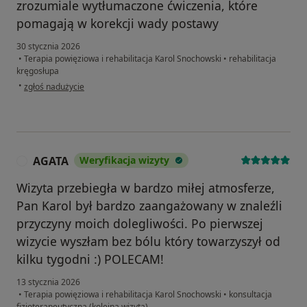
zrozumiale wytłumaczone ćwiczenia, które
pomagają w korekcji wady postawy
30 stycznia 2026
•
Terapia powięziowa i rehabilitacja Karol Snochowski
•
rehabilitacja
kręgosłupa
w opinii użytkownika Patryk
•
zgłoś nadużycie
AGATA
Weryfikacja wizyty
A
Wizyta przebiegła w bardzo miłej atmosferze,
Pan Karol był bardzo zaangażowany w znaleźli
przyczyny moich dolegliwości. Po pierwszej
wizycie wyszłam bez bólu który towarzyszył od
kilku tygodni :) POLECAM!
13 stycznia 2026
•
Terapia powięziowa i rehabilitacja Karol Snochowski
•
konsultacja
fizjoterapeutyczna (kolejna wizyta)