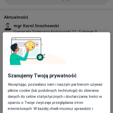
o doświadczeniu
Aktualności
mgr Karol Snochowski
Generała Tadeusza Kościuszki 11, Gabinet 3
/Piętro 1, 25-310 Kielce
Proszę wchodzić wejściem przez przychodnie,
które znajduje się od strony bramy parkingowej.
Gabinet nr 3 znajduje się na I piętrze.
08/12/2025
Szanujemy Twoją prywatność
Akceptując, pozwalasz nam i naszym partnerom używać
plików cookie (lub podobnych technologii) do zbierania
danych do celów statystycznych i dostarczania treści w
oparciu o Twoje zwyczaje przeglądania stron
internetowych. W każdej chwili możesz sprawdzić i