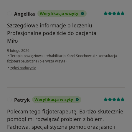
Angelika
Weryfikacja wizyty
A
Szczegółowe informacje o leczeniu
Profesjonalne podejście do pacjenta
Miło
9 lutego 2026
•
Terapia powięziowa i rehabilitacja Karol Snochowski
•
konsultacja
fizjoterapeutyczna (pierwsza wizyta)
w opinii użytkownika Angelika
•
zgłoś nadużycie
Patryk
Weryfikacja wizyty
P
Polecam tego fizjoterapeutę. Bardzo skutecznie
pomógł mi rozwiązać problem z bólem.
Fachowa, specjalistyczna pomoc oraz jasno i