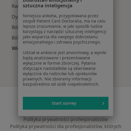
sztuczna inteligencja
Rwa kulszowa w Kielcach
Niniejsza ankieta, przygotowana przez
Dyskopatia w Kielcach
zespół Patient Care Doctoralia, ma na celu
lepsze zrozumienie, w jaki sposób ludzie
Ból barku w Kielcach
korzystają z narzędzi sztucznej inteligencji
jako wsparcia dla swojego dobrostanu
Ból biodra w Kielcach
emocjonalnego i zdrowia psychicznego.
Więcej (15)
Udział w ankiecie jest anonimowy, a wyniki
Więcej w kategorii: Najczęście leczone chorob
będą analizowane i prezentowane
wyłącznie w formie zbiorczej. Pytania
dotyczące nastolatków są skierowane
wyłącznie do rodziców lub opiekunów
prawnych. Nie zbieramy informacji
bezpośrednio od osób niepełnoletnich.
Serwis
Start survey
Regulamin
Polityka prywatności pacjentów
Polityka prywatności profesjonalistów
Polityka prywatności dla profesjonalistów, których