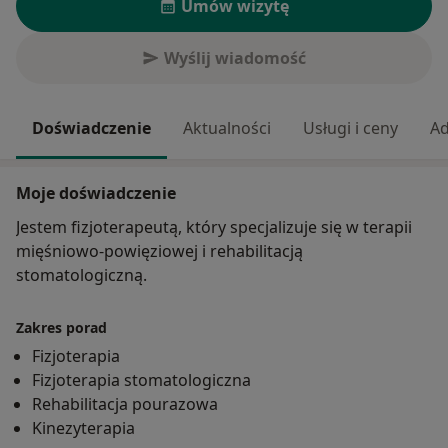
Umów wizytę
Wyślij wiadomość
Doświadczenie
Aktualności
Usługi i ceny
Ad
Moje doświadczenie
Jestem fizjoterapeutą, który specjalizuje się w terapii
mięśniowo-powięziowej i rehabilitacją
stomatologiczną.
Zakres porad
Fizjoterapia
Fizjoterapia stomatologiczna
Rehabilitacja pourazowa
Kinezyterapia