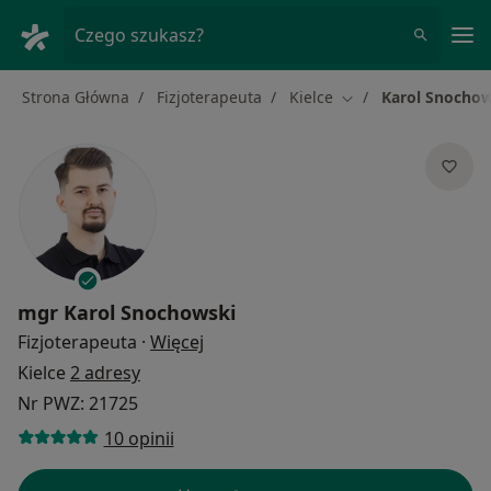
Me
Czego szukasz?
Strona Główna
Fizjoterapeuta
Kielce
Karol Snochow
Zmień miasto
mgr
Karol Snochowski
O specjalizacjach
Fizjoterapeuta
·
Więcej
Kielce
2 adresy
Nr PWZ: 21725
10 opinii