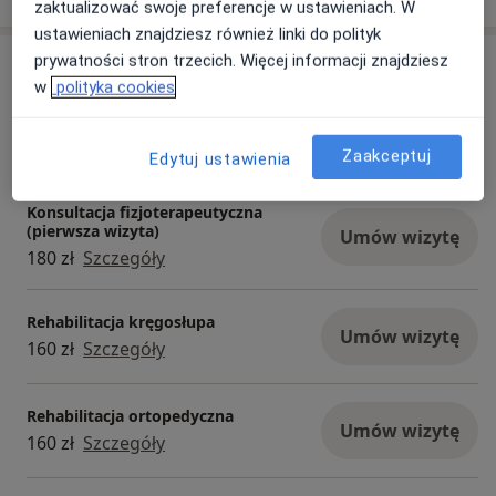
zaktualizować swoje preferencje w ustawieniach. W
ustawieniach znajdziesz również linki do polityk
prywatności stron trzecich. Więcej informacji znajdziesz
Usługi i ceny
w
polityka cookies
Konsultacja fizjoterapeutyczna
(kolejna wizyta)
Umów wizytę
160 zł
Szczegóły
Zaakceptuj
Edytuj ustawienia
Konsultacja fizjoterapeutyczna
(pierwsza wizyta)
Umów wizytę
180 zł
Szczegóły
Rehabilitacja kręgosłupa
Umów wizytę
160 zł
Szczegóły
Rehabilitacja ortopedyczna
Umów wizytę
160 zł
Szczegóły