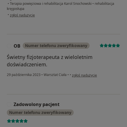
•
Terapia powięziowa i rehabilitacja Karol Snochowski
•
rehabilitacja
kręgosłupa
w opinii użytkownika Grzegorz
•
zgłoś nadużycie
OB
Numer telefonu zweryfikowany
O
Świetny fizjoterapeuta z wieloletnim
doświadczeniem.
w opinii użytkownika OB
29 października 2023
•
Warsztat Ciała
•
•
zgłoś nadużycie
Zadowolony pacjent
Z
Numer telefonu zweryfikowany