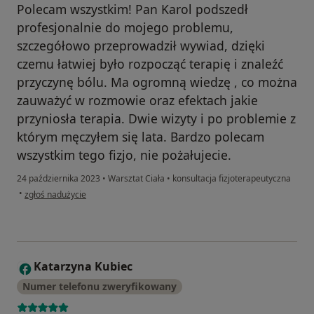
Polecam wszystkim! Pan Karol podszedł
profesjonalnie do mojego problemu,
szczegółowo przeprowadził wywiad, dzięki
czemu łatwiej było rozpocząć terapię i znaleźć
przyczynę bólu. Ma ogromną wiedzę , co można
zauważyć w rozmowie oraz efektach jakie
przyniosła terapia. Dwie wizyty i po problemie z
którym męczyłem się lata. Bardzo polecam
wszystkim tego fizjo, nie pożałujecie.
24 października 2023
•
Warsztat Ciała
•
konsultacja fizjoterapeutyczna
w opinii użytkownika Zadowolony pacjent
•
zgłoś nadużycie
Katarzyna Kubiec
K
Numer telefonu zweryfikowany