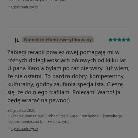
w opinii użytkownika AGATA
•
zgłoś nadużycie
JL
Numer telefonu zweryfikowany
J
Zabiegi terapii powięziowej pomagają mi w
różnych dolegliwościach bólowych od kilku lat.
U pana Karola byłam po raz pierwszy. Już wiem,
że nie ostatni. To bardzo dobry, kompetentny,
kulturalny, godny zaufania specjalista. Cieszę
się, że do niego trafiłam. Polecam! Warto! Ja
będę wracać na pewno:)
30 grudnia 2025
•
Terapia powięziowa i rehabilitacja Karol Snochowski
•
konsultacja
fizjoterapeutyczna (pierwsza wizyta)
w opinii użytkownika JL
•
zgłoś nadużycie