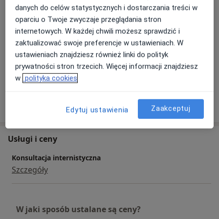
Choroby wewnętrzne
danych do celów statystycznych i dostarczania treści w
oparciu o Twoje zwyczaje przeglądania stron
Główne obszary pomocy
internetowych. W każdej chwili możesz sprawdzić i
a11y_sr_more_diseases
Choroby wewnętrzne
+5
zaktualizować swoje preferencje w ustawieniach. W
ustawieniach znajdziesz również linki do polityk
Pacjenci których przyjmuję
prywatności stron trzecich. Więcej informacji znajdziesz
Dorośli
w
polityka cookies
Pokaż więcej
o doświadczeniu
Zaakceptuj
Edytuj ustawienia
Usługi i ceny
Konsultacja internistyczna
Szczegóły
W jaki sposób ustalane są ceny?