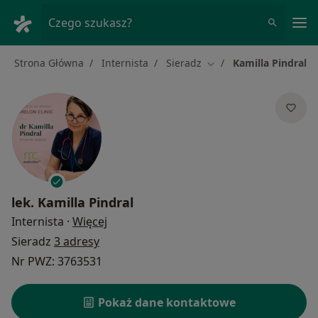
Me
Czego szukasz?
Strona Główna
Internista
Sieradz
Kamilla Pindral
Zmień miasto
lek.
Kamilla Pindral
O specjalizacjach
Internista
·
Więcej
Sieradz
3 adresy
Nr PWZ: 3763531
Pokaż dane kontaktowe