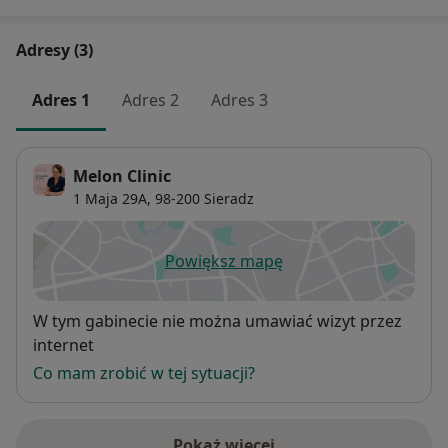
Adresy (3)
Adres 1
Adres 2
Adres 3
Melon Clinic
1 Maja 29A,
98-200
Sieradz
Powiększ mapę
otwiera się w nowej karcie
Dostępność
W tym gabinecie nie można umawiać wizyt przez
internet
Co mam zrobić w tej sytuacji?
Pokaż więcej