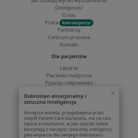
Jak działają wyniki wyszukiwania
Dostępność
O nas
Praca
Rekrutujemy!
Partnerzy
Centrum prasowe
Kontakt
Dla pacjentów
Lekarze
Placówki medyczne
Pytania i odpowiedzi
Usługi i zabiegi
Dobrostan emocjonalny i
Choroby
sztuczna inteligencja
Pomoc
Aplikacje mobilne
Niniejsza ankieta, przygotowana przez
zespół Patient Care Doctoralia, ma na celu
Blog dla pacjentów
lepsze zrozumienie, w jaki sposób ludzie
korzystają z narzędzi sztucznej inteligencji
Dla profesjonalistów
jako wsparcia dla swojego dobrostanu