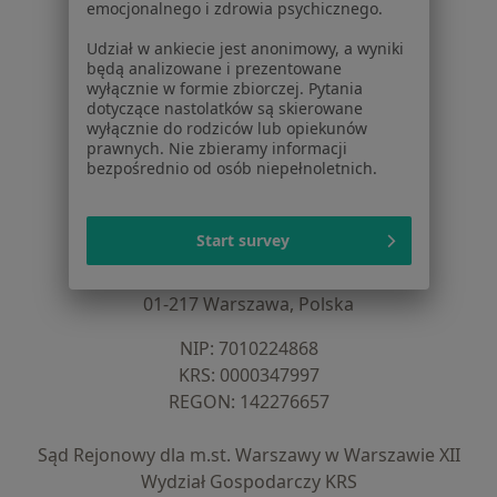
emocjonalnego i zdrowia psychicznego.
Cennik
Dla lekarzy
Udział w ankiecie jest anonimowy, a wyniki
będą analizowane i prezentowane
Dla placówek medycznych
wyłącznie w formie zbiorczej. Pytania
Noa Notes
nowość
dotyczące nastolatków są skierowane
Baza wiedzy
wyłącznie do rodziców lub opiekunów
prawnych. Nie zbieramy informacji
Centrum Pomocy dla Specjalisty
bezpośrednio od osób niepełnoletnich.
Kontakt
ZnanyLekarz - Strona główna
Start survey
ZnanyLekarz Sp. z o.o.
ul. Kolejowa 5/7
01-217 Warszawa, Polska
NIP: ⁠7010224868
KRS: ⁠0000347997
REGON: ⁠142276657
Sąd Rejonowy dla m.st. Warszawy w Warszawie XII
Wydział Gospodarczy KRS