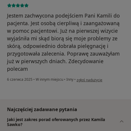
Jestem zachwycona podejściem Pani Kamili do
pacjenta. Jest osobą cierpliwą i zaangażowaną
w pomoc pacjentowi. Już na pierwszej wizycie
wyjaśniła mi skąd biorą się moje problemy ze
skórą, odpowiednio dobrała pielęgnację i
przygotowała zalecenia. Poprawę zauważyłam
już w pierwszych dniach. Zdecydowanie
polecam
w opinii użytkownika Karolina K
6 czerwca 2025
•
W innym miejscu
•
Inny
•
zgłoś nadużycie
Najczęściej zadawane pytania
Jaki jest zakres porad oferowanych przez Kamila
Sawko?