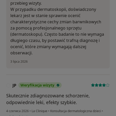
przebieg wizyty.
W przypadku dermatoskopii, doświadczony
lekarz jest w stanie sprawnie ocenić
charakterystyczne cechy zmian barwnikowych
za pomocą profesjonalnego sprzętu
(dermatoskopu). Często badanie to nie wymaga
długiego czasu, by postawić trafną diagnozę i
ocenić, które zmiany wymagają dalszej
obserwacji.
3 lipca 2026
JP
Weryfikacja wizyty
J
Skutecznie zdiagnozowane schorzenie,
odpowiednie leki, efekty szybkie.
4 czerwca 2026
•
La Clinique
•
Konsultacja dermatologiczna dzieci
•
w opinii użytkownika JP