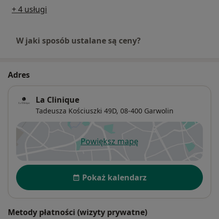
+ 4 usługi
W jaki sposób ustalane są ceny?
Adres
La Clinique
Tadeusza Kościuszki 49D,
08-400
Garwolin
Powiększ mapę
otwiera się w nowej karcie
Dostępność
Pokaż kalendarz
Metody płatności (wizyty prywatne)