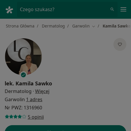
Me
Czego szukasz?
Strona Główna
Dermatolog
Garwolin
Kamila Sawko
Zmień miasto
lek.
Kamila Sawko
O specjalizacjach
Dermatolog
·
Więcej
Garwolin
1 adres
Nr PWZ: 1316960
5 opinii