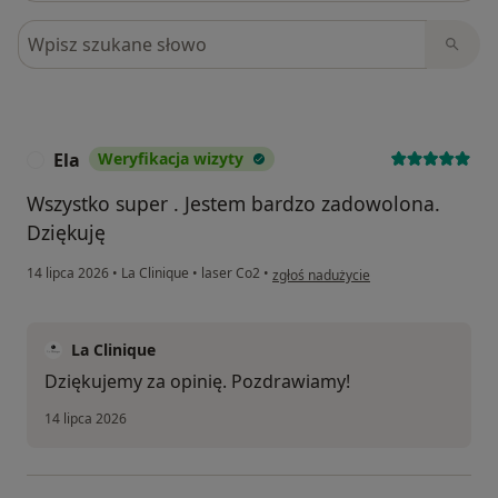
Szukaj w opiniach
Ela
Weryfikacja wizyty
E
Wszystko super . Jestem bardzo zadowolona.
Dziękuję
w opinii użytkownika Ela
14 lipca 2026
•
La Clinique
•
laser Co2
•
zgłoś nadużycie
La Clinique
Dziękujemy za opinię. Pozdrawiamy!
14 lipca 2026