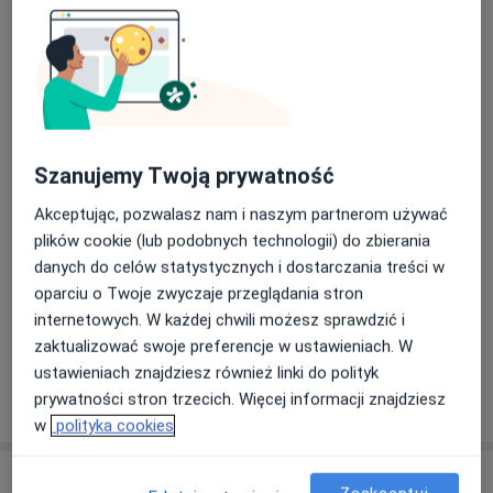
Dermatologia i wenerologia
Główne obszary pomocy
Trądzik młodzieńczy
Trądzik pospolity
Brodawki wirusowe
Znamiona
Zmiany skórne
a11y_sr_more_diseases
+5
Szanujemy Twoją prywatność
Pacjenci których przyjmuję
Akceptując, pozwalasz nam i naszym partnerom używać
Dorośli
plików cookie (lub podobnych technologii) do zbierania
Dzieci
danych do celów statystycznych i dostarczania treści w
oparciu o Twoje zwyczaje przeglądania stron
Rodzaje konsultacji
internetowych. W każdej chwili możesz sprawdzić i
Stacjonarne
Zobacz lokalizacje (1)
zaktualizować swoje preferencje w ustawieniach. W
ustawieniach znajdziesz również linki do polityk
Pokaż więcej
prywatności stron trzecich. Więcej informacji znajdziesz
o doświadczeniu
w
polityka cookies
Usługi i ceny