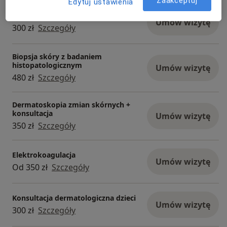
Zaakceptuj
Edytuj ustawienia
Konsultacja dermatologiczna
Umów wizytę
300 zł
Szczegóły
Biopsja skóry z badaniem
histopatologicznym
Umów wizytę
480 zł
Szczegóły
Dermatoskopia zmian skórnych +
konsultacja
Umów wizytę
350 zł
Szczegóły
Elektrokoagulacja
Umów wizytę
Od 350 zł
Szczegóły
Konsultacja dermatologiczna dzieci
Umów wizytę
300 zł
Szczegóły