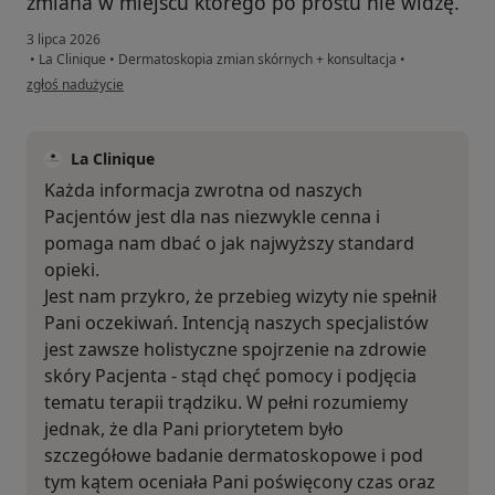
zmiana w miejscu którego po prostu nie widzę.
3 lipca 2026
•
La Clinique
•
Dermatoskopia zmian skórnych + konsultacja
•
w opinii użytkownika Karolina
zgłoś nadużycie
La Clinique
Każda informacja zwrotna od naszych
Pacjentów jest dla nas niezwykle cenna i
pomaga nam dbać o jak najwyższy standard
opieki.
Jest nam przykro, że przebieg wizyty nie spełnił
Pani oczekiwań. Intencją naszych specjalistów
jest zawsze holistyczne spojrzenie na zdrowie
skóry Pacjenta - stąd chęć pomocy i podjęcia
tematu terapii trądziku. W pełni rozumiemy
jednak, że dla Pani priorytetem było
szczegółowe badanie dermatoskopowe i pod
tym kątem oceniała Pani poświęcony czas oraz