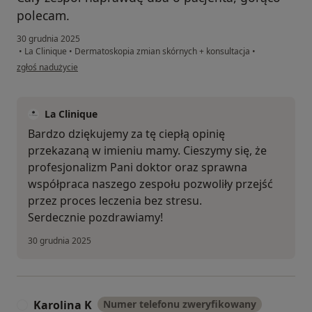
polecam.
30 grudnia 2025
•
La Clinique
•
Dermatoskopia zmian skórnych + konsultacja
•
w opinii użytkownika Marlena
zgłoś nadużycie
La Clinique
Bardzo dziękujemy za tę ciepłą opinię
przekazaną w imieniu mamy. Cieszymy się, że
profesjonalizm Pani doktor oraz sprawna
współpraca naszego zespołu pozwoliły przejść
przez proces leczenia bez stresu.
Serdecznie pozdrawiamy!
30 grudnia 2025
Karolina K
Numer telefonu zweryfikowany
K