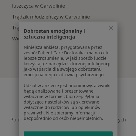
łuszczyca w Garwolinie
Trądzik młodzieńczy w Garwolinie
Trądzik różowaty w Garwolinie
Dobrostan emocjonalny i
sztuczna inteligencja
Więcej (14)
Więcej w kategorii: Najczęście leczone chorob
Niniejsza ankieta, przygotowana przez
zespół Patient Care Doctoralia, ma na celu
lepsze zrozumienie, w jaki sposób ludzie
korzystają z narzędzi sztucznej inteligencji
jako wsparcia dla swojego dobrostanu
emocjonalnego i zdrowia psychicznego.
Udział w ankiecie jest anonimowy, a wyniki
Serwis
będą analizowane i prezentowane
wyłącznie w formie zbiorczej. Pytania
Regulamin
dotyczące nastolatków są skierowane
Polityka prywatności pacjentów
wyłącznie do rodziców lub opiekunów
Polityka prywatności profesjonalistów
prawnych. Nie zbieramy informacji
bezpośrednio od osób niepełnoletnich.
Polityka prywatności dla profesjonalistów, których
dane pozyskaliśmy samodzielnie
Polityka cookies