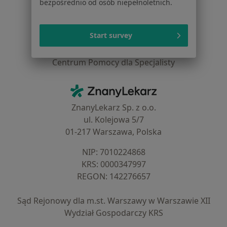
Cennik
bezpośrednio od osób niepełnoletnich.
Dla lekarzy
Dla placówek medycznych
Start survey
Noa Notes
nowość
Baza wiedzy
Centrum Pomocy dla Specjalisty
Kontakt
ZnanyLekarz - Strona główna
ZnanyLekarz Sp. z o.o.
ul. Kolejowa 5/7
01-217 Warszawa, Polska
NIP: ⁠7010224868
KRS: ⁠0000347997
REGON: ⁠142276657
Sąd Rejonowy dla m.st. Warszawy w Warszawie XII
Wydział Gospodarczy KRS