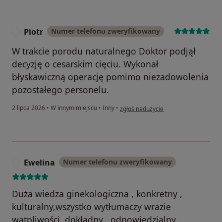
Piotr
Numer telefonu zweryfikowany
P
W trakcie porodu naturalnego Doktor podjął
decyzję o cesarskim cięciu. Wykonał
błyskawiczną operację pomimo niezadowolenia
pozostałego personelu.
w opinii użytkownika Piotr
2 lipca 2026
•
W innym miejscu
•
Inny
•
zgłoś nadużycie
Ewelina
Numer telefonu zweryfikowany
E
Duża wiedza ginekologiczna , konkretny ,
kulturalny,wszystko wytłumaczy wrazie
wątpliwości, dokładny , odpowiedzialny .