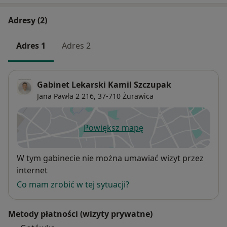
Adresy (2)
Adres 1
Adres 2
Gabinet Lekarski Kamil Szczupak
Jana Pawła 2 216,
37-710
Żurawica
Powiększ mapę
otwiera się w nowej karcie
Dostępność
W tym gabinecie nie można umawiać wizyt przez
internet
Co mam zrobić w tej sytuacji?
Metody płatności (wizyty prywatne)