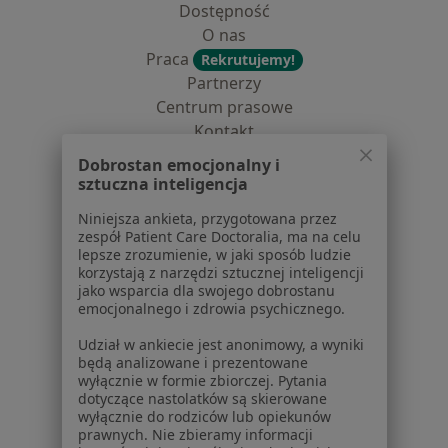
Dostępność
O nas
Praca
Rekrutujemy!
Partnerzy
Centrum prasowe
Kontakt
Dobrostan emocjonalny i
Dla pacjentów
sztuczna inteligencja
Lekarze
Niniejsza ankieta, przygotowana przez
Placówki medyczne
zespół Patient Care Doctoralia, ma na celu
Pytania i odpowiedzi
lepsze zrozumienie, w jaki sposób ludzie
korzystają z narzędzi sztucznej inteligencji
Usługi i zabiegi
jako wsparcia dla swojego dobrostanu
Choroby
emocjonalnego i zdrowia psychicznego.
Pomoc
Udział w ankiecie jest anonimowy, a wyniki
Aplikacje mobilne
będą analizowane i prezentowane
Blog dla pacjentów
wyłącznie w formie zbiorczej. Pytania
dotyczące nastolatków są skierowane
Dla profesjonalistów
wyłącznie do rodziców lub opiekunów
prawnych. Nie zbieramy informacji