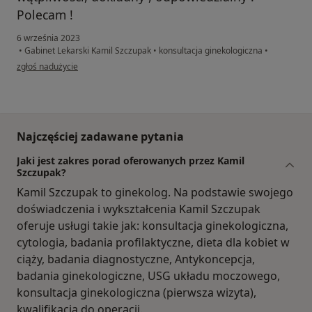
Polecam !
6 września 2023
•
Gabinet Lekarski Kamil Szczupak
•
konsultacja ginekologiczna
•
w opinii użytkownika Ewelina
zgłoś nadużycie
Najczęściej zadawane pytania
Jaki jest zakres porad oferowanych przez Kamil
Szczupak?
Kamil Szczupak to ginekolog. Na podstawie swojego
doświadczenia i wykształcenia Kamil Szczupak
oferuje usługi takie jak: konsultacja ginekologiczna,
cytologia, badania profilaktyczne, dieta dla kobiet w
ciąży, badania diagnostyczne, Antykoncepcja,
badania ginekologiczne, USG układu moczowego,
konsultacja ginekologiczna (pierwsza wizyta),
kwalifikacja do operacji.