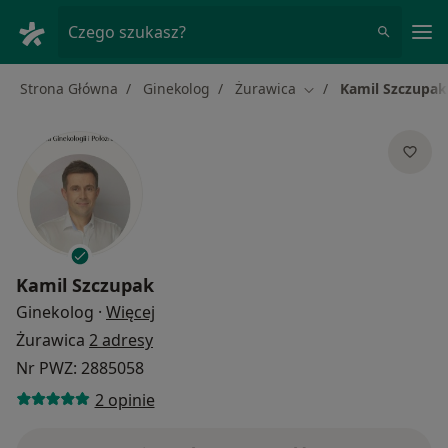
Me
Czego szukasz?
Strona Główna
Ginekolog
Żurawica
Kamil Szczupak
Zmień miasto
Kamil Szczupak
O specjalizacjach
Ginekolog
·
Więcej
Żurawica
2 adresy
Nr PWZ: 2885058
2 opinie