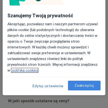
Konsultacja ginekologiczna + USG
Szanujemy Twoją prywatność
200 zł
Szczegóły
Akceptując, pozwalasz nam i naszym partnerom używać
plików cookie (lub podobnych technologii) do zbierania
USG płodu
200 zł
Szczegóły
danych do celów statystycznych i dostarczania treści w
oparciu o Twoje zwyczaje przeglądania stron
internetowych. W każdej chwili możesz sprawdzić i
USG ginekologiczne
zaktualizować swoje preferencje w ustawieniach. W
200 zł
Szczegóły
ustawieniach znajdziesz również linki do polityk
prywatności stron trzecich. Więcej informacji znajdziesz
USG
w
polityka cookies
200 zł
Szczegóły
+ 14 usług
Zaakceptuj
Edytuj ustawienia
W jaki sposób ustalane są ceny?