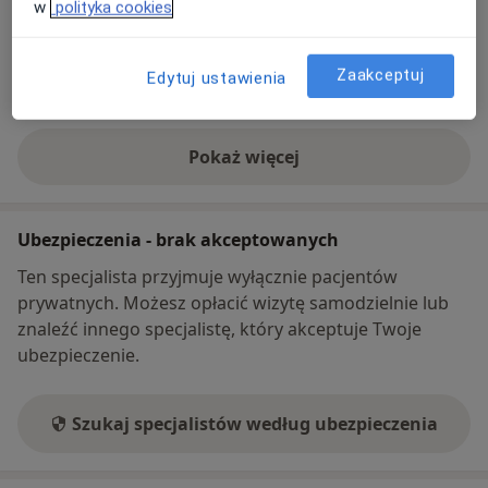
w
polityka cookies
Telefon
Zaakceptuj
Edytuj ustawienia
696 69...
Pokaż numer telefonu
Pokaż więcej
o adresie
Ubezpieczenia - brak akceptowanych
Ten specjalista przyjmuje wyłącznie pacjentów
prywatnych. Możesz opłacić wizytę samodzielnie lub
znaleźć innego specjalistę, który akceptuje Twoje
ubezpieczenie.
Szukaj specjalistów według ubezpieczenia