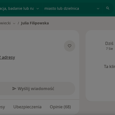
acja, badanie lub nazwisko
miasto lub dzielnica
wiecki
Julia Filipowska
Zmień miasto
Dziś
7 Sie
 specjalizacjach
2 adresy
Ta kl
Wyślij wiadomość
esy
Ubezpieczenia
Opinie (68)