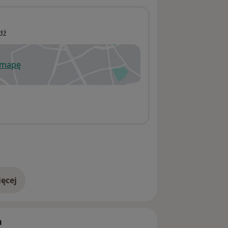
dź
 mapę
wiera się w nowej karcie
ęcej
adresie
h