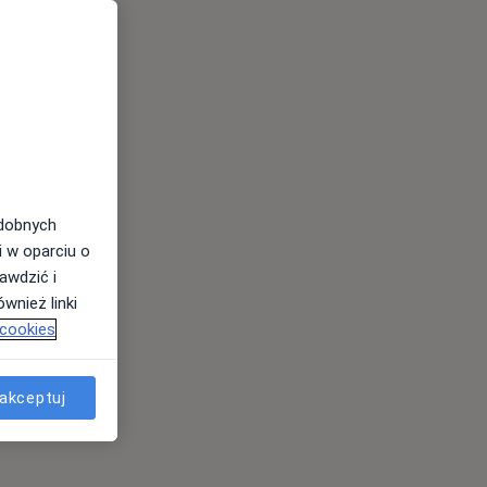
odobnych
i w oparciu o
awdzić i
wnież linki
 cookies
akceptuj