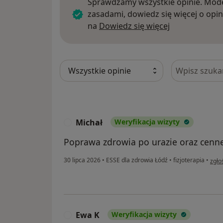
Sprawdzamy wszystkie opinie. Mode
zasadami, dowiedz się więcej o opin
Dowiedz się w
na
Dowiedz się więcej
Szukaj w opi
Michał
Weryfikacja wizyty
M
Poprawa zdrowia po urazie oraz cen
w op
30 lipca 2026
•
ESSE dla zdrowia Łódź
•
fizjoterapia
•
zgło
Ewa K
Weryfikacja wizyty
E