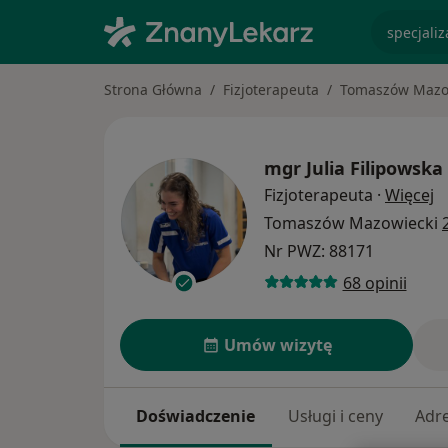
specjaliz
Strona Główna
Fizjoterapeuta
Tomaszów Mazo
mgr
Julia Filipowska
O
Fizjoterapeuta
·
Więcej
Tomaszów Mazowiecki
Nr PWZ: 88171
68 opinii
Umów wizytę
Doświadczenie
Usługi i ceny
Adr