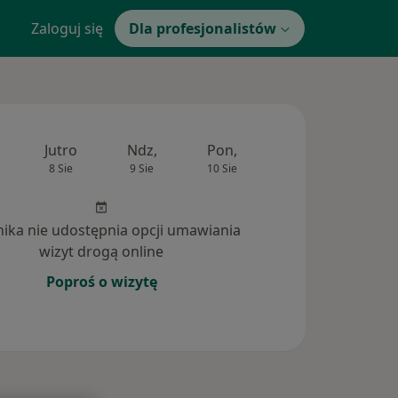
Zaloguj się
Dla profesjonalistów
Jutro
Ndz,
Pon,
Wt,
Śr,
8 Sie
9 Sie
10 Sie
11 Sie
12 Si
inika nie udostępnia opcji umawiania
wizyt drogą online
Poproś o wizytę