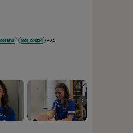
a11y_sr_more_diseases
 kolana
Ból kostki
+24