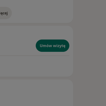
ęcej
doświadczeniu
Umów wizytę