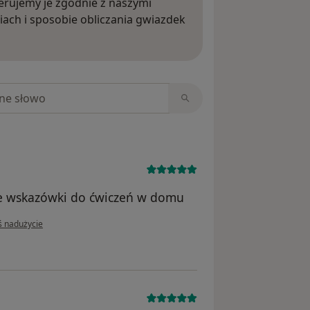
rujemy je zgodnie z naszymi
iach i sposobie obliczania gwiazdek
ięcej o opiniach
niach
ne wskazówki do ćwiczeń w domu
inii użytkownika Michał
ś nadużycie