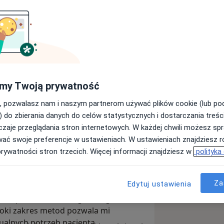
ersytecie Medycznym w Łodzi. Od
my Twoją prywatność
 5 lat trenowałam siatkówkę, a w
ę, pływanie, sporty wodne oraz
, pozwalasz nam i naszym partnerom używać plików cookie (lub p
m, jak istotny jest powrót do pełnej
) do zbierania danych do celów statystycznych i dostarczania treśc
 i dążyć do wyznaczonych celów.
zaje przeglądania stron internetowych. W każdej chwili możesz spr
wać swoje preferencje w ustawieniach. W ustawieniach znajdziesz ró
 zgodne ze standardami IFOMPT, a
prywatności stron trzecich. Więcej informacji znajdziesz w
polityka
inoterapia i suche igłowanie.
, m.in. EPTE, fali uderzeniowej, a w
Za
Edytuj ustawienia
tem do ultrasonografii (USG), aby
e na podstawie szczegółowego
roki zakres metod pozwala mi
ualnych potrzeb pacjenta.