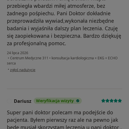
przebiegła wbardzi miłej atmosferze, bez
żadnego pośpiechu. Pani Doktor dokładnie
przeprowadziła wywiad,wykonała niezbędne
badania i wyjaśniła dalszy plan leczenia. Czuję
się zaopiekowana i bezpieczna. Bardzo dziękuję
za profesjonalną pomoc.
24 lipca 2026
•
Centrum Medyczne 311
•
konsultacja kardiologiczna + EKG + ECHO
serca
w opinii użytkownika Bożena
•
zgłoś nadużycie
Dariusz
Weryfikacja wizyty
D
Super pani doktor polecam ma podejście do
pacjenta. Byłem pierwszy raz ale na pewno jak
będę musiał skorzystam leczenia u pani doktor .