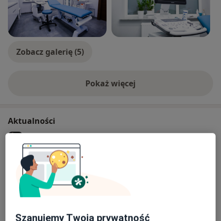
Zobacz galerię (5)
Pokaż więcej
o doświadczeniu
Aktualności
dr n. med. Joanna Stanisz-Kempa
Wolności 311, 41-800 Zabrze
Uprzejmie informujemy, że terminy wizyt są
potwierdzane telefoniczne/sms na 48-24h przed
planowaną wizytą. Po trzykrotnej próbie
bezskutecznego kontaktu, wizyta zostanie
ODWOŁANA (Pacjent zostanie o tym fakcie
Szanujemy Twoją prywatność