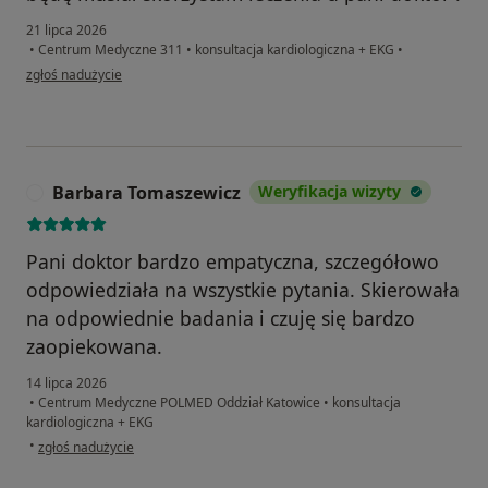
21 lipca 2026
•
Centrum Medyczne 311
•
konsultacja kardiologiczna + EKG
•
w opinii użytkownika Dariusz
zgłoś nadużycie
Barbara Tomaszewicz
Weryfikacja wizyty
B
Pani doktor bardzo empatyczna, szczegółowo
odpowiedziała na wszystkie pytania. Skierowała
na odpowiednie badania i czuję się bardzo
zaopiekowana.
14 lipca 2026
•
Centrum Medyczne POLMED Oddział Katowice
•
konsultacja
kardiologiczna + EKG
w opinii użytkownika Barbara Tomaszewicz
•
zgłoś nadużycie