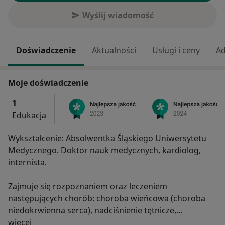
Wyślij wiadomość
Doświadczenie
Aktualności
Usługi i ceny
Ad
Moje doświadczenie
1
Edukacja
Wykształcenie: Absolwentka Śląskiego Uniwersytetu
Medycznego. Doktor nauk medycznych, kardiolog,
internista.
Zajmuje się rozpoznaniem oraz leczeniem
następujących chorób: choroba wieńcowa (choroba
niedokrwienna serca), nadciśnienie tętnicze,
O mnie
niewydolność serca, zawał mięśnia sercowego,
więcej