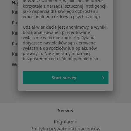
lepsze zrozumienie, w jaki sposób ludzie
Najpopularniejsze ubezpieczenia
korzystają z narzędzi sztucznej inteligencji
jako wsparcia dla swojego dobrostanu
Kardiolodzy z Świat Zdrowia w Zabrzu
emocjonalnego i zdrowia psychicznego.
Kardiolodzy z NFZ w Zabrzu
Udział w ankiecie jest anonimowy, a wyniki
będą analizowane i prezentowane
Kardiolodzy z TU Zdrowie w Zabrzu
wyłącznie w formie zbiorczej. Pytania
dotyczące nastolatków są skierowane
Kardiolodzy z Medicover w Zabrzu
wyłącznie do rodziców lub opiekunów
prawnych. Nie zbieramy informacji
Kardiolodzy z INTER Polska w Zabrzu
bezpośrednio od osób niepełnoletnich.
Więcej (5)
Więcej w kategorii: Najpopularniejsze ubezpie
Start survey
Serwis
Regulamin
Polityka prywatności pacjentów