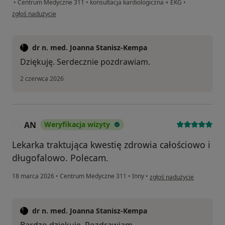
•
Centrum Medyczne 311
•
konsultacja kardiologiczna + EKG
•
w opinii użytkownika Marek
zgłoś nadużycie
dr n. med. Joanna Stanisz-Kempa
Dziękuję. Serdecznie pozdrawiam.
2 czerwca 2026
AN
Weryfikacja wizyty
A
Lekarka traktująca kwestię zdrowia całościowo i
długofalowo. Polecam.
w opinii użytkownika AN
18 marca 2026
•
Centrum Medyczne 311
•
Inny
•
zgłoś nadużycie
dr n. med. Joanna Stanisz-Kempa