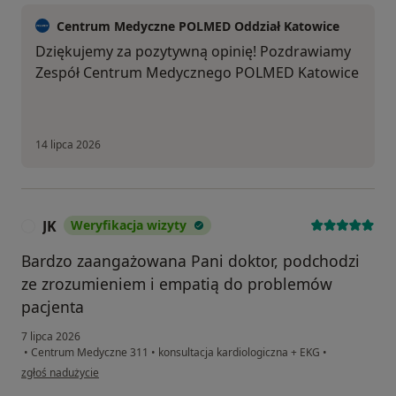
Centrum Medyczne POLMED Oddział Katowice
Dziękujemy za pozytywną opinię! Pozdrawiamy
Zespół Centrum Medycznego POLMED Katowice
14 lipca 2026
JK
Weryfikacja wizyty
J
Bardzo zaangażowana Pani doktor, podchodzi
ze zrozumieniem i empatią do problemów
pacjenta
7 lipca 2026
•
Centrum Medyczne 311
•
konsultacja kardiologiczna + EKG
•
w opinii użytkownika JK
zgłoś nadużycie