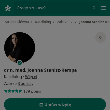
Me
Czego szukasz?
Strona Główna
Kardiolog
Zabrze
Joanna Stanisz-K
Zmień miasto
dr n. med.
Joanna Stanisz-Kempa
O specjalizacjach
Kardiolog
·
Więcej
Zabrze
3 adresy
179 opinii
Umów wizytę