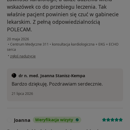
wskazówek co do przebiegu leczenia. Tak
właśnie pacjent powinien się czuć w gabinecie
lekarskim. Z pełną odpowiedzialnością
POLECAM.
20 maja 2026
•
Centrum Medyczne 311
•
konsultacja kardiologiczna + EKG + ECHO
serca
w opinii użytkownika Bożena
•
zgłoś nadużycie
dr n. med. Joanna Stanisz-Kempa
Bardzo dziękuję. Pozdrawiam serdecznie.
21 lipca 2026
Joanna
Weryfikacja wizyty
J