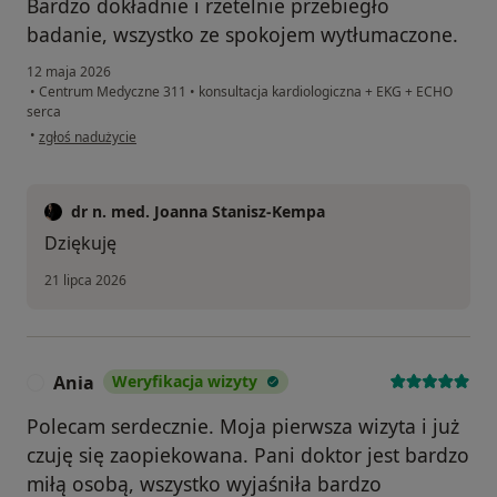
Bardzo dokładnie i rzetelnie przebiegło
badanie, wszystko ze spokojem wytłumaczone.
12 maja 2026
•
Centrum Medyczne 311
•
konsultacja kardiologiczna + EKG + ECHO
serca
w opinii użytkownika Joanna
•
zgłoś nadużycie
dr n. med. Joanna Stanisz-Kempa
Dziękuję
21 lipca 2026
Ania
Weryfikacja wizyty
A
Polecam serdecznie. Moja pierwsza wizyta i już
czuję się zaopiekowana. Pani doktor jest bardzo
miłą osobą, wszystko wyjaśniła bardzo