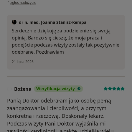
w opinii użytkownika Paweł
•
zgłoś nadużycie
dr n. med. Joanna Stanisz-Kempa
Serdecznie dziękuję za podzielenie się swoją
opinią. Bardzo się cieszę, że moja praca i
podejście podczas wizyty zostały tak pozytywnie
odebrane. Pozdrawiam
21 lipca 2026
Bożena
Weryfikacja wizyty
B
Panią Doktor odebrałam jako osobę pełną
zaangażowania i cierpliwości, a przy tym
konkretną i rzeczową. Doskonały lekarz.
Podczas wizyty Pani Doktor wyjaśniła mi
zawiłości kardiologii, a także udzieliła wielu