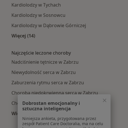
Kardiolodzy w Tychach
Kardiolodzy w Sosnowcu
Kardiolodzy w Dąbrowie Górniczej
Więcej (14)
Więcej w kategorii: W pobliżu Zabrza
Najczęście leczone choroby
Nadciśnienie tętnicze w Zabrzu
Niewydolność serca w Zabrzu
Zaburzenia rytmu serca w Zabrzu
Choroba niedokrwienna serca w Zabrzu
Dobrostan emocjonalny i
Choroba wieńcowa w Zabrzu
sztuczna inteligencja
Więcej (15)
Niniejsza ankieta, przygotowana przez
Więcej w kategorii: Najczęście leczone chorob
zespół Patient Care Doctoralia, ma na celu