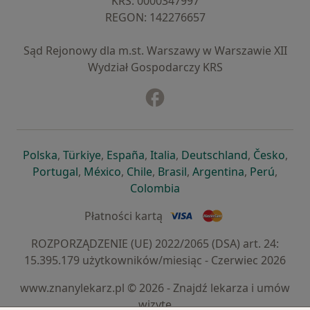
KRS: ⁠0000347997
REGON: ⁠142276657
Sąd Rejonowy dla m.st. Warszawy w Warszawie XII
Wydział Gospodarczy KRS
Facebook
otwiera się w nowej karcie
otwiera się w nowej karcie
otwiera się w nowej karcie
otwiera się w nowej karcie
otwiera się w nowej karci
otwiera się
otwi
Polska
,
Türkiye
,
España
,
Italia
,
Deutschland
,
Česko
,
otwiera się w nowej karcie
otwiera się w nowej karcie
otwiera się w nowej karcie
otwiera się w nowej kar
otwiera się 
otwier
Portugal
,
México
,
Chile
,
Brasil
,
Argentina
,
Perú
,
otwiera się w nowej karc
Colombia
Płatności kartą
ROZPORZĄDZENIE (UE) 2022/2065 (DSA) art. 24:
15.395.179 użytkowników/miesiąc - Czerwiec 2026
www.znanylekarz.pl © 2026 - Znajdź lekarza i umów
wizytę