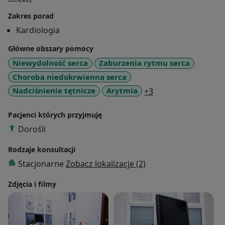
miażdżyca, dusznica bolesna (dławica piersiowa),
Zakres porad
zaburzenia rytmu serca, zapalenie mięśnia sercowego,
Kardiologia
wady serca, m.in. niedomykalność zastawki mitralnej,
aortalnej, zwężenie zastawki mitralnej, aortalnej,
Główne obszary pomocy
niedomykalność zastawki trójdzielnej.
Niewydolność serca
Zaburzenia rytmu serca
Choroba niedokrwienna serca
Doświadczenie: Od kilkunastu lat pracownik II
a11y_sr_more_dise
Nadciśnienie tętnicze
Arytmia
+3
Oddziału Kardiologii w Górnośląskim Centrum
Medycznym w Katowicach. Asystent na Wydziale Nauk
Pacjenci których przyjmuję
o Zdrowiu Śląskiego Uniwersytetu Medycznego w
Dorośli
Katowicach.
Rodzaje konsultacji
Wiek leczonych pacjentów: Od 18 roku życia
Stacjonarne
Zobacz lokalizacje (2)
Zdjęcia i filmy