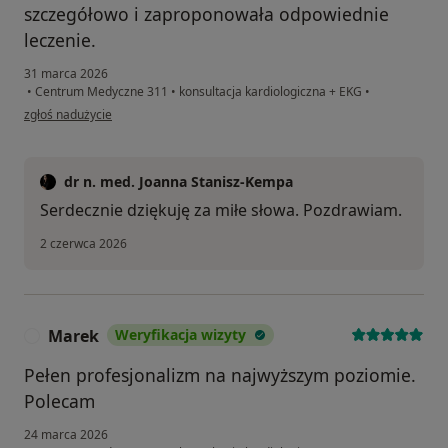
szczegółowo i zaproponowała odpowiednie
leczenie.
31 marca 2026
•
Centrum Medyczne 311
•
konsultacja kardiologiczna + EKG
•
w opinii użytkownika Ania
zgłoś nadużycie
dr n. med. Joanna Stanisz-Kempa
Serdecznie dziękuję za miłe słowa. Pozdrawiam.
2 czerwca 2026
Marek
Weryfikacja wizyty
M
Pełen profesjonalizm na najwyższym poziomie.
Polecam
24 marca 2026