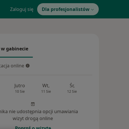
Zaloguj się
Dla profesjonalistów
 w gabinecie
 gabinecie
acja online
cja online
Jutro
Wt,
Śr,
Czw,
Pt,
10 Sie
11 Sie
12 Sie
13 Sie
14 Si
inika nie udostępnia opcji umawiania
owiedzi na pytania (3)
wizyt drogą online
Poproś o wizytę