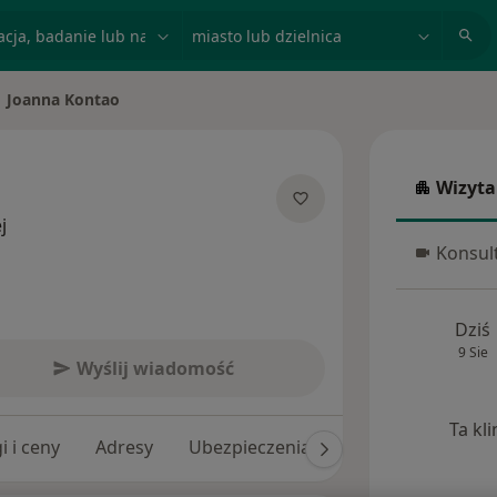
acja, badanie lub nazwisko
miasto lub dzielnica
Joanna Kontao
eń miasto
Wizyta
Wizyta w
O specjalizacjach
j
Konsult
Konsulta
Dziś
9 Sie
Wyślij wiadomość
Ta kl
i i ceny
Adresy
Ubezpieczenia
Opinie (6)
Odp