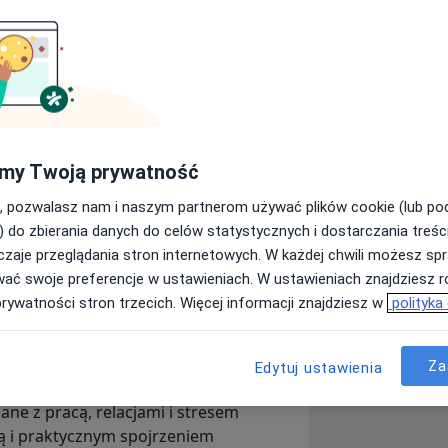
 odzyskiwaniu kontaktu w relacjach ze
odowe w Szkole Gestalt zgodne z
Gestalt Therapy). Jestem również
oterapii Gestalt). Swoją pracę
my Twoją prywatność
które chcą lepiej poznać siebie. Chcą
, pozwalasz nam i naszym partnerom używać plików cookie (lub p
 być bliżej tego, co w nich żywe.
) do zbierania danych do celów statystycznych i dostarczania treśc
zaje przeglądania stron internetowych. W każdej chwili możesz spr
spotkanie, autentyczny kontakt oraz
wać swoje preferencje w ustawieniach. W ustawieniach znajdziesz ró
yszyć im w procesie odkrywania siebie.
prywatności stron trzecich. Więcej informacji znajdziesz w
polityka
ną mądrość. Czasem potrzeba tylko
Za
Edytuj ustawienia
byte w środowisku biznesowym
ne z pracą, relacjami i stresem
ą i praktycznym spojrzeniem