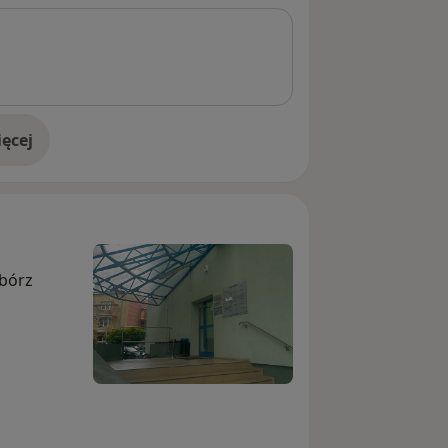
ęcej
doświadczeniu
ibórz