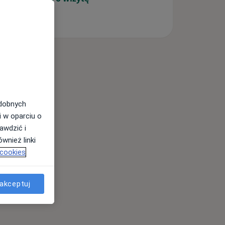
odobnych
i w oparciu o
awdzić i
wnież linki
 cookies
akceptuj