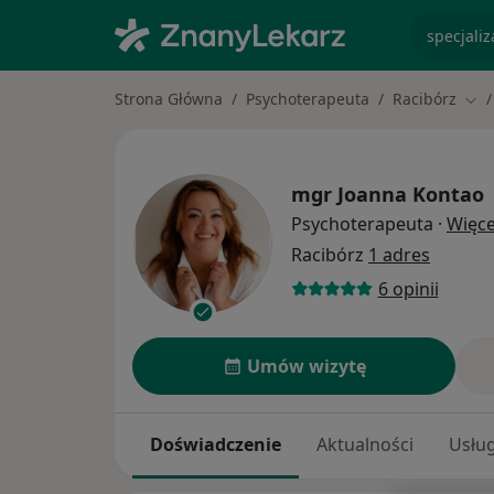
specjaliz
Strona Główna
Psychoterapeuta
Racibórz
Zmi
mgr
Joanna Kontao
Psychoterapeuta
·
Więce
Racibórz
1 adres
6 opinii
Umów wizytę
Doświadczenie
Aktualności
Usług