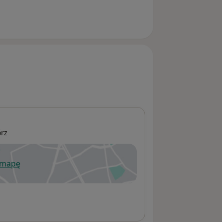
órz
 mapę
wiera się w nowej karcie