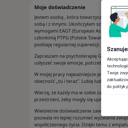
Moje doświadczenie
Jestem osobą , która towarzyszy ludziom w
sobą i z innymi. Ukończyłam szkolenie zaw
wymogami EAGT (European Association for 
członkinią PTPG (Polskie Towarzystwo Psych
poddaję regularnej superwizji.
Szanuje
Zapraszam na psychoterapię Gestalt osoby, 
Akceptując
usłyszeć swoje emocje, potrzeby i ciało oraz
technologii
Twoje zwyc
W mojej pracy najważniejsze jest dla mnie 
zaktualizo
obecność „tu i teraz”. Lubię ludzi i towarz
do polityk 
Wierzę, że każdy ma w sobie zasoby i włas
przestrzeni, żeby mogły się ujawnić.
Wieloletnie doświadczenie zawodowe zdo
pozwala mi lepiej rozumieć wyzwania związa
współczesnego życia. Dzięki temu z empati