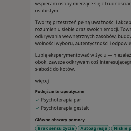
wspieram osoby mierzące się z trudnościa
osobistym.
Tworzę przestrzeń pełną uważności i akcept
rozumieniu siebie oraz swoich emocji. Tow
odkrywania wewnętrznych zasobów, budowan
wolności wyboru, autentyczności i odpowied
Lubię eksperymentować w życiu — niezależn
obok, zawsze odkrywam coś interesującego
słabość do kotów.
O mnie
więcej
Podejście terapeutyczne
Psychoterapia par
Psychoterapia gestalt
Główne obszary pomocy
Brak sensu życia
Autoagresja
Niskie 