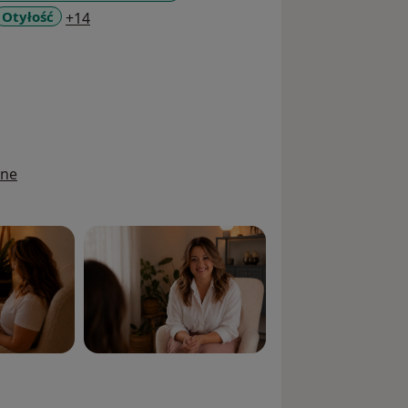
a11y_sr_more_diseases
Otyłość
+14
ine