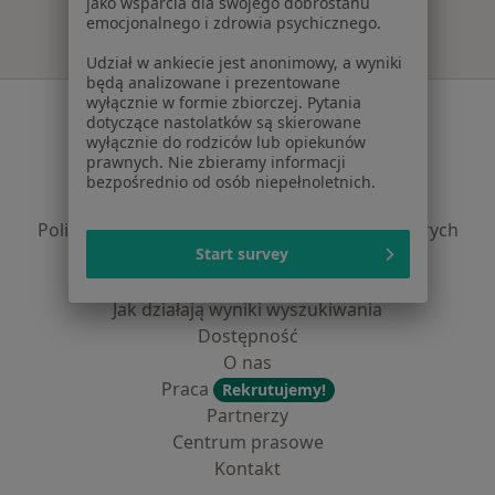
jako wsparcia dla swojego dobrostanu
emocjonalnego i zdrowia psychicznego.
Udział w ankiecie jest anonimowy, a wyniki
będą analizowane i prezentowane
wyłącznie w formie zbiorczej. Pytania
Serwis
dotyczące nastolatków są skierowane
wyłącznie do rodziców lub opiekunów
Regulamin
prawnych. Nie zbieramy informacji
Polityka prywatności pacjentów
bezpośrednio od osób niepełnoletnich.
Polityka prywatności profesjonalistów
Polityka prywatności dla profesjonalistów, których
Start survey
dane pozyskaliśmy samodzielnie
Polityka cookies
Jak działają wyniki wyszukiwania
Dostępność
O nas
Praca
Rekrutujemy!
Partnerzy
Centrum prasowe
Kontakt