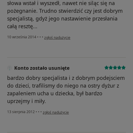
słowa wstał i wyszedł, nawet nie siląc się na
pożegnanie. Trudno stwierdzić czy jest dobrym
specjalistą, gdyż jego nastawienie przesłania
całą resztę...
w opinii użytkownika Beata
10 września 2014
•
•
•
zgłoś nadużycie
Konto zostało usunięte
bardzo dobry specjalista i z dobrym podejsciem
do dzieci, trafilismy do niego na ostry dyżur z
zapaleniem ucha u dziecka, był bardzo
uprzejmy i miły.
w opinii użytkownika Konto zostało usunięte
13 sierpnia 2012
•
•
•
zgłoś nadużycie