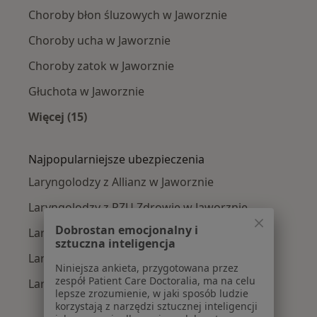
Choroby błon śluzowych w Jaworznie
Choroby ucha w Jaworznie
Choroby zatok w Jaworznie
Głuchota w Jaworznie
Więcej (15)
Więcej w kategorii: Najczęście leczone chorob
Najpopularniejsze ubezpieczenia
Laryngolodzy z Allianz w Jaworznie
Laryngolodzy z PZU Zdrowie w Jaworznie
Dobrostan emocjonalny i
Laryngolodzy z Medicover w Jaworznie
sztuczna inteligencja
Laryngolodzy z Medica Polska w Jaworznie
Niniejsza ankieta, przygotowana przez
zespół Patient Care Doctoralia, ma na celu
Laryngolodzy z LUX MED w Jaworznie
lepsze zrozumienie, w jaki sposób ludzie
korzystają z narzędzi sztucznej inteligencji