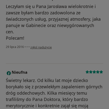
Leczyłam się u Pana Jarosława wielokrotnie i
zawsze byłam bardzo zadowolona ze
świadczonych usług, przyjaznej atmosfery, jaka
panuje w Gabinecie oraz niewygórowanych
cen.
Polecam!
w opinii użytkownika Konto zostało usunięte
29 lipca 2016
•
•
•
zgłoś nadużycie
Nieufna
N
Świetny lekarz. Od kilku lat moje dziecko
borykało się z przewlekłym zapaleniem górnych
dróg oddechowych. Kilka miesięcy temu
trafiliśmy do Pana Doktora, który bardzo
merytorycznie i konkretnie zajął się moją