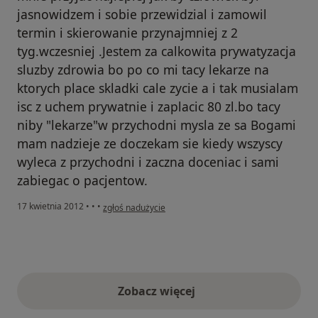
jasnowidzem i sobie przewidzial i zamowil
termin i skierowanie przynajmniej z 2
tyg.wczesniej .Jestem za calkowita prywatyzacja
sluzby zdrowia bo po co mi tacy lekarze na
ktorych place skladki cale zycie a i tak musialam
isc z uchem prywatnie i zaplacic 80 zl.bo tacy
niby "lekarze"w przychodni mysla ze sa Bogami
mam nadzieje ze doczekam sie kiedy wszyscy
wyleca z przychodni i zaczna doceniac i sami
zabiegac o pacjentow.
w opinii użytkownika Konto zostało usunięte
17 kwietnia 2012
•
•
•
zgłoś nadużycie
Zobacz więcej
opinie powyżej