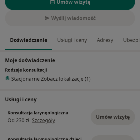
Umów wizytę
Wyślij wiadomość
Doświadczenie
Usługi i ceny
Adresy
Ubezpi
Moje doświadczenie
Rodzaje konsultacji
Stacjonarne
Zobacz lokalizacje (1)
Usługi i ceny
Konsultacja laryngologiczna
Umów wizytę
Od 230 zł
Szczegóły
Konsultacja laryngologiczna dzieci