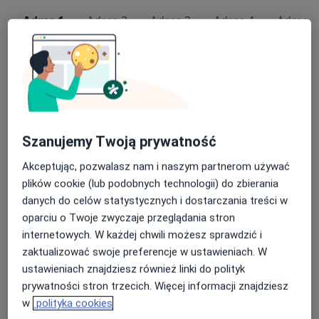
Adres 1
Adres 2
Adres 3
Adres 4
Adres 5
Centrum Medicover Żelazna
Żelazna 4,
40-851
Katowice
Powiększ mapę
Szanujemy Twoją prywatność
otwiera się w nowej karcie
Akceptując, pozwalasz nam i naszym partnerom używać
Dostępność
plików cookie (lub podobnych technologii) do zbierania
Pokaż kalendarz
danych do celów statystycznych i dostarczania treści w
oparciu o Twoje zwyczaje przeglądania stron
internetowych. W każdej chwili możesz sprawdzić i
Telefon
zaktualizować swoje preferencje w ustawieniach. W
500 90...
Pokaż numer telefonu
ustawieniach znajdziesz również linki do polityk
prywatności stron trzecich. Więcej informacji znajdziesz
Pokaż więcej
w
polityka cookies
o adresie