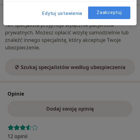
Zaakceptuj
Edytuj ustawienia
Ubezpieczenia - brak akceptowanych
Ten specjalista przyjmuje wyłącznie pacjentów
prywatnych. Możesz opłacić wizytę samodzielnie lub
znaleźć innego specjalistę, który akceptuje Twoje
ubezpieczenie.
Szukaj specjalistów według ubezpieczenia
Opinie
Dodaj swoją opinię
12 opinii