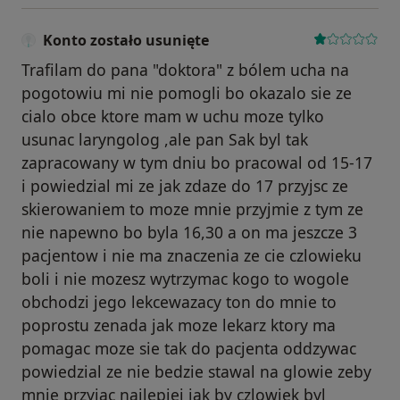
Konto zostało usunięte
Trafilam do pana "doktora" z bólem ucha na
pogotowiu mi nie pomogli bo okazalo sie ze
cialo obce ktore mam w uchu moze tylko
usunac laryngolog ,ale pan Sak byl tak
zapracowany w tym dniu bo pracowal od 15-17
i powiedzial mi ze jak zdaze do 17 przyjsc ze
skierowaniem to moze mnie przyjmie z tym ze
nie napewno bo byla 16,30 a on ma jeszcze 3
pacjentow i nie ma znaczenia ze cie czlowieku
boli i nie mozesz wytrzymac kogo to wogole
obchodzi jego lekcewazacy ton do mnie to
poprostu zenada jak moze lekarz ktory ma
pomagac moze sie tak do pacjenta oddzywac
powiedzial ze nie bedzie stawal na glowie zeby
mnie przyjac najlepiej jak by czlowiek byl