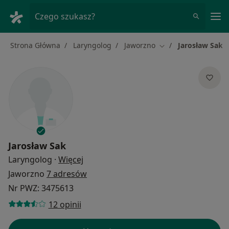
Me
Czego szukasz?
Strona Główna
Laryngolog
Jaworzno
Jarosław Sak
Zmień miasto
Jarosław Sak
O specjalizacjach
Laryngolog
·
Więcej
Jaworzno
7 adresów
Nr PWZ: 3475613
12 opinii