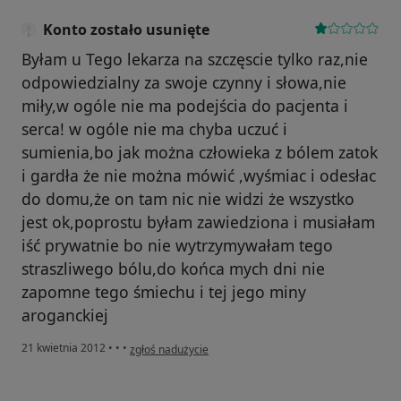
Konto zostało usunięte
Byłam u Tego lekarza na szczęscie tylko raz,nie
odpowiedzialny za swoje czynny i słowa,nie
miły,w ogóle nie ma podejścia do pacjenta i
serca! w ogóle nie ma chyba uczuć i
sumienia,bo jak można człowieka z bólem zatok
i gardła że nie można mówić ,wyśmiac i odesłac
do domu,że on tam nic nie widzi że wszystko
jest ok,poprostu byłam zawiedziona i musiałam
iść prywatnie bo nie wytrzymywałam tego
straszliwego bólu,do końca mych dni nie
zapomne tego śmiechu i tej jego miny
aroganckiej
w opinii użytkownika Konto zostało usunięte
21 kwietnia 2012
•
•
•
zgłoś nadużycie