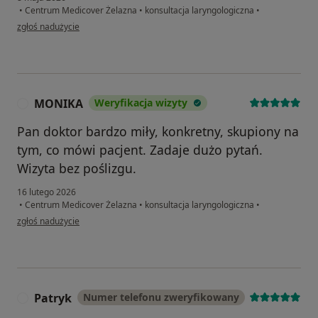
•
Centrum Medicover Żelazna
•
konsultacja laryngologiczna
•
w opinii użytkownika Paweł
zgłoś nadużycie
MONIKA
Weryfikacja wizyty
M
Pan doktor bardzo miły, konkretny, skupiony na
tym, co mówi pacjent. Zadaje dużo pytań.
Wizyta bez poślizgu.
16 lutego 2026
•
Centrum Medicover Żelazna
•
konsultacja laryngologiczna
•
w opinii użytkownika MONIKA
zgłoś nadużycie
Patryk
Numer telefonu zweryfikowany
P