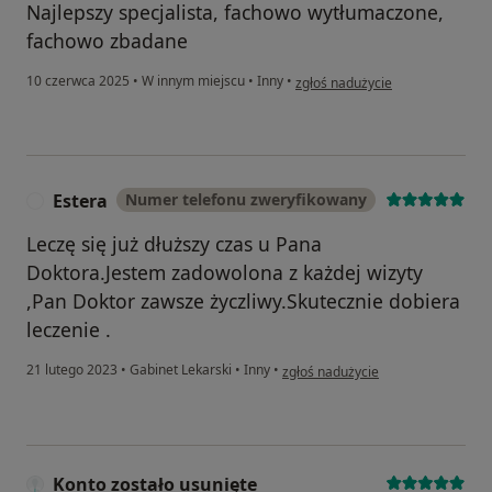
Najlepszy specjalista, fachowo wytłumaczone,
fachowo zbadane
w opinii użytkownika Patryk
10 czerwca 2025
•
W innym miejscu
•
Inny
•
zgłoś nadużycie
Estera
Numer telefonu zweryfikowany
E
Leczę się już dłuższy czas u Pana
Doktora.Jestem zadowolona z każdej wizyty
,Pan Doktor zawsze życzliwy.Skutecznie dobiera
leczenie .
w opinii użytkownika Estera
21 lutego 2023
•
Gabinet Lekarski
•
Inny
•
zgłoś nadużycie
Konto zostało usunięte