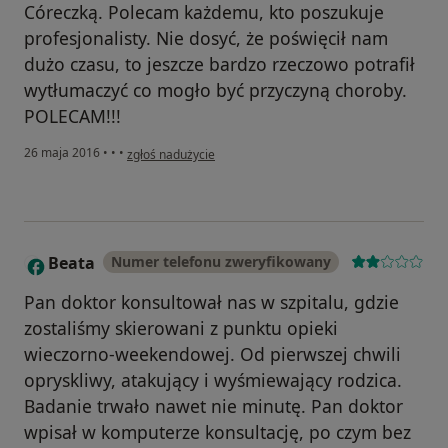
Córeczką. Polecam każdemu, kto poszukuje
profesjonalisty. Nie dosyć, że poświęcił nam
dużo czasu, to jeszcze bardzo rzeczowo potrafił
wytłumaczyć co mogło być przyczyną choroby.
POLECAM!!!
w opinii użytkownika Nieufna
26 maja 2016
•
•
•
zgłoś nadużycie
Beata
Numer telefonu zweryfikowany
B
Pan doktor konsultował nas w szpitalu, gdzie
zostaliśmy skierowani z punktu opieki
wieczorno-weekendowej. Od pierwszej chwili
opryskliwy, atakujący i wyśmiewający rodzica.
Badanie trwało nawet nie minutę. Pan doktor
wpisał w komputerze konsultację, po czym bez