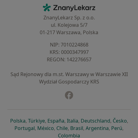
Kontakt
ZnanyLekarz - Strona główna
ZnanyLekarz Sp. z o.o.
ul. Kolejowa 5/7
01-217 Warszawa, Polska
NIP: ⁠7010224868
KRS: ⁠0000347997
REGON: ⁠142276657
Sąd Rejonowy dla m.st. Warszawy w Warszawie XII
Wydział Gospodarczy KRS
Facebook
otwiera się w nowej karcie
otwiera się w nowej karcie
otwiera się w nowej karcie
otwiera się w nowej karcie
otwiera się w nowej karci
otwiera się
otwi
Polska
,
Türkiye
,
España
,
Italia
,
Deutschland
,
Česko
,
otwiera się w nowej karcie
otwiera się w nowej karcie
otwiera się w nowej karcie
otwiera się w nowej kar
otwiera się 
otwier
Portugal
,
México
,
Chile
,
Brasil
,
Argentina
,
Perú
,
otwiera się w nowej karc
Colombia