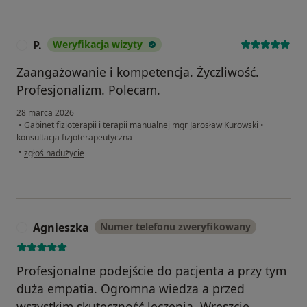
P.
Weryfikacja wizyty
P
Zaangażowanie i kompetencja. Życzliwość.
Profesjonalizm. Polecam.
28 marca 2026
•
Gabinet fizjoterapii i terapii manualnej mgr Jarosław Kurowski
•
konsultacja fizjoterapeutyczna
w opinii użytkownika P.
•
zgłoś nadużycie
Agnieszka
Numer telefonu zweryfikowany
A
Profesjonalne podejście do pacjenta a przy tym
duża empatia. Ogromna wiedza a przed
wszystkim skuteczność leczenia. Wreszcie