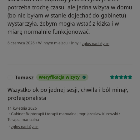
potrzeba trochę czasu, ale jedna wizyta w domu
(bo nie byłam w stanie dojechać do gabinetu)
wystarczyła, żebym mogła wstać z łóżka i w
miarę normalnie funkcjonować.
w opinii użytkownika Beata
6 czerwca 2026
•
W innym miejscu
•
Inny
•
zgłoś nadużycie
Tomasz
Weryfikacja wizyty
T
Wszystko ok po jednej sesji, chwila i ból minął,
profesjonalista
11 kwietnia 2026
•
Gabinet fizjoterapii i terapii manualnej mgr Jarosław Kurowski
•
Terapia manualna
w opinii użytkownika Tomasz
•
zgłoś nadużycie