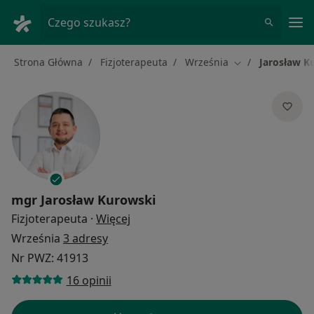
Me
Czego szukasz?
Strona Główna
Fizjoterapeuta
Września
Jarosław K
Zmień miasto
mgr
Jarosław Kurowski
O specjalizacjach
Fizjoterapeuta
·
Więcej
Września
3 adresy
Nr PWZ: 41913
16 opinii