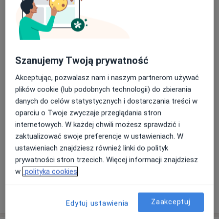
Od 180 zł
Szczegóły
Konsultacja fizjoterapeutyczna
(pierwsza wizyta)
Umów wizytę
Od 180 zł
Szczegóły
Szanujemy Twoją prywatność
Akceptując, pozwalasz nam i naszym partnerom używać
Konsultacja fizjoterapeutyczna
dzieci
Umów wizytę
plików cookie (lub podobnych technologii) do zbierania
Od 180 zł
Szczegóły
danych do celów statystycznych i dostarczania treści w
oparciu o Twoje zwyczaje przeglądania stron
internetowych. W każdej chwili możesz sprawdzić i
Badania kręgosłupa
Umów wizytę
zaktualizować swoje preferencje w ustawieniach. W
180 zł
Szczegóły
ustawieniach znajdziesz również linki do polityk
prywatności stron trzecich. Więcej informacji znajdziesz
+ 11 usług
w
polityka cookies
W jaki sposób ustalane są ceny?
Zaakceptuj
Edytuj ustawienia