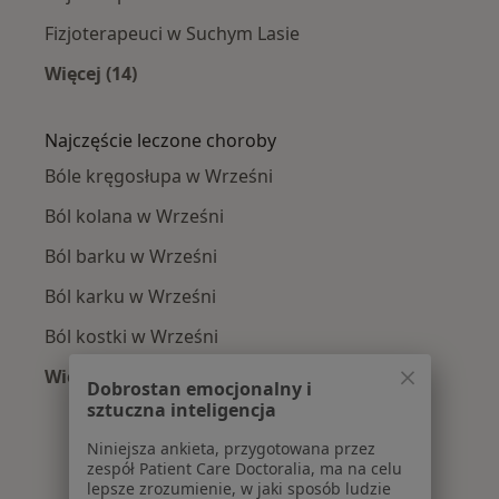
Fizjoterapeuci w Suchym Lasie
Więcej (14)
Więcej w kategorii: W pobliżu Wrześni
Najczęście leczone choroby
Bóle kręgosłupa w Wrześni
Ból kolana w Wrześni
Ból barku w Wrześni
Ból karku w Wrześni
Ból kostki w Wrześni
Więcej (15)
Dobrostan emocjonalny i
Więcej w kategorii: Najczęście leczone chorob
sztuczna inteligencja
Niniejsza ankieta, przygotowana przez
zespół Patient Care Doctoralia, ma na celu
lepsze zrozumienie, w jaki sposób ludzie