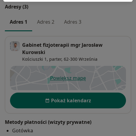
Adresy (3)
Adres 1
Adres 2
Adres 3
Gabinet fizjoterapii mgr Jarosław
Kurowski
Kościuszki 1,
parter, 62-300
Września
Powiększ mapę
otwiera się w nowej karcie
Dostępność
Pokaż kalendarz
Metody płatności (wizyty prywatne)
Gotówka