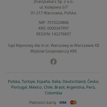
ZnanyLekarz Sp. z o.o.
ul. Kolejowa 5/7
01-217 Warszawa, Polska
NIP: ⁠7010224868
KRS: ⁠0000347997
REGON: ⁠142276657
Sąd Rejonowy dla m.st. Warszawy w Warszawie XII
Wydział Gospodarczy KRS
Facebook
otwiera się w nowej karcie
otwiera się w nowej karcie
otwiera się w nowej karcie
otwiera się w nowej karcie
otwiera się w nowej karci
otwiera się
otwi
Polska
,
Türkiye
,
España
,
Italia
,
Deutschland
,
Česko
,
otwiera się w nowej karcie
otwiera się w nowej karcie
otwiera się w nowej karcie
otwiera się w nowej kar
otwiera się 
otwier
Portugal
,
México
,
Chile
,
Brasil
,
Argentina
,
Perú
,
otwiera się w nowej karc
Colombia
Płatności kartą