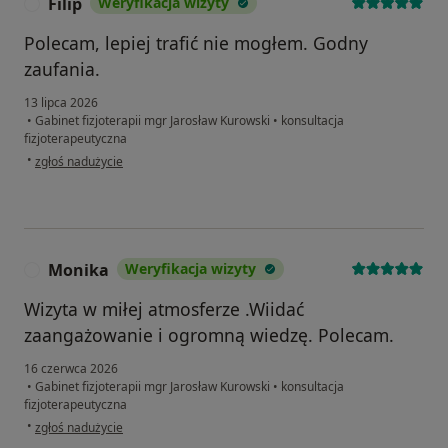
Filip
Weryfikacja wizyty
F
Polecam, lepiej trafić nie mogłem. Godny
zaufania.
13 lipca 2026
•
Gabinet fizjoterapii mgr Jarosław Kurowski
•
konsultacja
fizjoterapeutyczna
w opinii użytkownika Filip
•
zgłoś nadużycie
Monika
Weryfikacja wizyty
M
Wizyta w miłej atmosferze .Wiidać
zaangażowanie i ogromną wiedzę. Polecam.
16 czerwca 2026
•
Gabinet fizjoterapii mgr Jarosław Kurowski
•
konsultacja
fizjoterapeutyczna
w opinii użytkownika Monika
•
zgłoś nadużycie