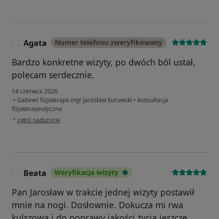
Agata
Numer telefonu zweryfikowany
A
Bardzo konkretne wizyty, po dwóch ból ustał,
polecam serdecznie.
14 czerwca 2026
•
Gabinet fizjoterapii mgr Jarosław Kurowski
•
konsultacja
fizjoterapeutyczna
w opinii użytkownika Agata
•
zgłoś nadużycie
Beata
Weryfikacja wizyty
B
Pan Jarosław w trakcie jednej wizyty postawił
mnie na nogi. Dosłownie. Dokucza mi rwa
kulszowa i do poprawy jakości życia jeszcze