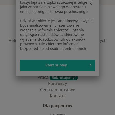
korzystają z narzędzi sztucznej inteligencji
jako wsparcia dla swojego dobrostanu
emocjonalnego i zdrowia psychicznego.
Serwis
Udział w ankiecie jest anonimowy, a wyniki
Regulamin
będą analizowane i prezentowane
Polityka prywatności pacjentów
wyłącznie w formie zbiorczej. Pytania
Polityka prywatności profesjonalistów
dotyczące nastolatków są skierowane
wyłącznie do rodziców lub opiekunów
Polityka prywatności dla profesjonalistów, których
prawnych. Nie zbieramy informacji
dane pozyskaliśmy samodzielnie
bezpośrednio od osób niepełnoletnich.
Polityka cookies
Jak działają wyniki wyszukiwania
Dostępność
Start survey
O nas
Praca
Rekrutujemy!
Partnerzy
Centrum prasowe
Kontakt
Dla pacjentów