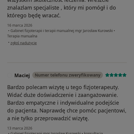
znalazlam specjaliste , który mi pomógł i do
którego będę wracać.
16 marca 2026
•
Gabinet fizjoterapii i terapii manualnej mgr Jarosław Kurowski
•
Terapia manualna
w opinii użytkownika Agnieszka
•
zgłoś nadużycie
Maciej
Numer telefonu zweryfikowany
M
Bardzo polecam wizytę u tego fizjoterapeuty.
Widać duże doświadczenie i zaangażowanie.
Bardzo empatyczne i indywidualne podejście
do pacjenta. Naprawdę chce pomóc pacjentowi,
a nie tylko przeprowadzić wizytę.
13 marca 2026
•
Gabinet fizjoterapii mgr Jarosław Kurowski
•
konsultacja