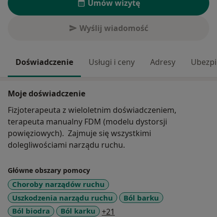
Umów wizytę
Wyślij wiadomość
Doświadczenie
Usługi i ceny
Adresy
Ubezpi
Moje doświadczenie
Fizjoterapeuta z wieloletnim doświadczeniem,
terapeuta manualny FDM (modelu dystorsji
powięziowych). Zajmuje się wszystkimi
dolegliwościami narządu ruchu.
Główne obszary pomocy
Choroby narządów ruchu
Uszkodzenia narządu ruchu
Ból barku
a11y_sr_more_diseases
Ból biodra
Ból karku
+21