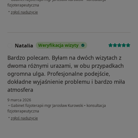
fizjoterapeutyczna
w opinii użytkownika Maciej
•
zgłoś nadużycie
Natalia
Weryfikacja wizyty
N
Bardzo polecam. Byłam na dwóch wizytach z
dwoma różnymi urazami, w obu przypadkach
ogromna ulga. Profesjonalne podejście,
dokładne wyjaśnienie problemu i bardzo miła
atmosfera
9 marca 2026
•
Gabinet fizjoterapii mgr Jarosław Kurowski
•
konsultacja
fizjoterapeutyczna
w opinii użytkownika Natalia
•
zgłoś nadużycie