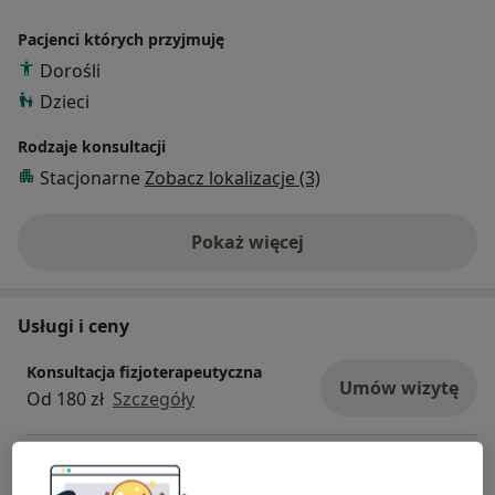
Pacjenci których przyjmuję
Dorośli
Dzieci
Rodzaje konsultacji
Stacjonarne
Zobacz lokalizacje (3)
Pokaż więcej
o doświadczeniu
Usługi i ceny
Konsultacja fizjoterapeutyczna
Umów wizytę
Od 180 zł
Szczegóły
Konsultacja fizjoterapeutyczna
(kolejna wizyta)
Umów wizytę