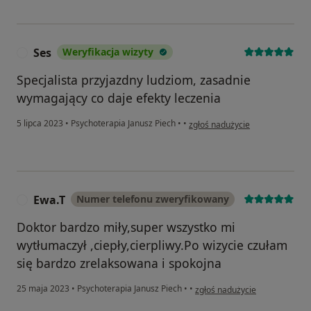
Ses
Weryfikacja wizyty
S
Specjalista przyjazdny ludziom, zasadnie
wymagający co daje efekty leczenia
w opinii użytkownika Ses
5 lipca 2023
•
Psychoterapia Janusz Piech
•
•
zgłoś nadużycie
Ewa.T
Numer telefonu zweryfikowany
E
Doktor bardzo miły,super wszystko mi
wytłumaczył ,ciepły,cierpliwy.Po wizycie czułam
się bardzo zrelaksowana i spokojna
w opinii użytkownika Ewa.T
25 maja 2023
•
Psychoterapia Janusz Piech
•
•
zgłoś nadużycie