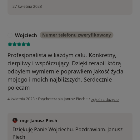
27 kwietnia 2023
Wojciech
Numer telefonu zweryfikowany
W
Profesjonalista w każdym calu. Konkretny,
cierpliwy i współczujący. Dzięki terapii którą
odbyłem wymiernie poprawiłem jakość życia
mojego i moich najbliższych. Serdecznie
polecam
w opinii użytkownika Wojcie
4 kwietnia 2023
•
Psychoterapia Janusz Piech
•
•
zgłoś nadużycie
mgr Janusz Piech
Dziękuję Panie Wojciechu. Pozdrawiam. Janusz
Piech