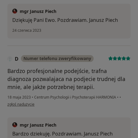
mgr Janusz Piech
Dziękuję Pani Ewo. Pozdrawiam. Janusz Piech
24 czerwca 2023
D
Numer telefonu zweryfikowany
Bardzo profesjonalne podejście, trafna
diagnoza pozwalajaca na podjecie trudnej dla
mnie, ale jakże potrzebnej terapii.
18 maja 2023
•
Centrum Psychologii i Psychoterapii HARMONIA
•
•
w opinii użytkownika D
zgłoś nadużycie
mgr Janusz Piech
Bardzo dziekuję. Pozdrawiam. Janusz Piech