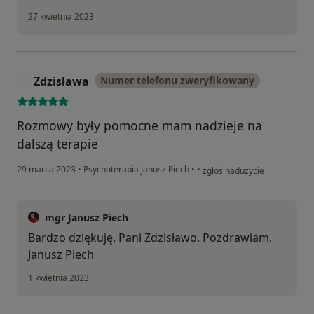
27 kwietnia 2023
Zdzisława
Numer telefonu zweryfikowany
Z
Rozmowy były pomocne mam nadzieje na
dalszą terapie
w opinii użytkownika Zdzisła
29 marca 2023
•
Psychoterapia Janusz Piech
•
•
zgłoś nadużycie
mgr Janusz Piech
Bardzo dziękuję, Pani Zdzisławo. Pozdrawiam.
Janusz Piech
1 kwietnia 2023