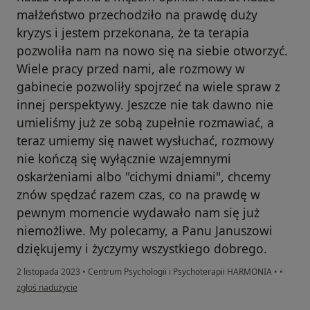
małżeństwo przechodziło na prawdę duży
kryzys i jestem przekonana, że ta terapia
pozwoliła nam na nowo się na siebie otworzyć.
Wiele pracy przed nami, ale rozmowy w
gabinecie pozwoliły spojrzeć na wiele spraw z
innej perspektywy. Jeszcze nie tak dawno nie
umieliśmy już ze sobą zupełnie rozmawiać, a
teraz umiemy się nawet wysłuchać, rozmowy
nie kończą się wyłącznie wzajemnymi
oskarżeniami albo "cichymi dniami", chcemy
znów spędzać razem czas, co na prawdę w
pewnym momencie wydawało nam się już
niemożliwe. My polecamy, a Panu Januszowi
dziękujemy i życzymy wszystkiego dobrego.
2 listopada 2023
•
Centrum Psychologii i Psychoterapii HARMONIA
•
•
w opinii użytkownika M.i K.
zgłoś nadużycie