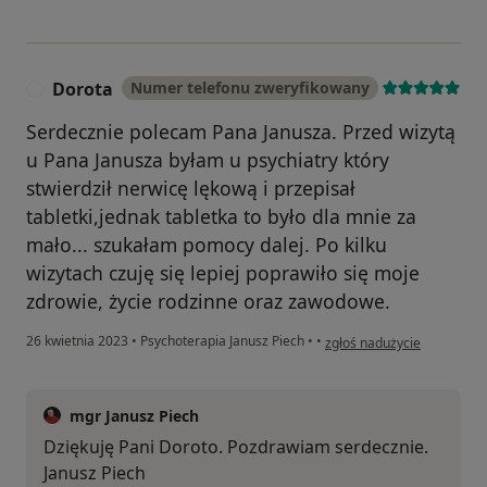
Dorota
Numer telefonu zweryfikowany
D
Serdecznie polecam Pana Janusza. Przed wizytą
u Pana Janusza byłam u psychiatry który
stwierdził nerwicę lękową i przepisał
tabletki,jednak tabletka to było dla mnie za
mało... szukałam pomocy dalej. Po kilku
wizytach czuję się lepiej poprawiło się moje
zdrowie, życie rodzinne oraz zawodowe.
w opinii użytkownika Dorot
26 kwietnia 2023
•
Psychoterapia Janusz Piech
•
•
zgłoś nadużycie
mgr Janusz Piech
Dziękuję Pani Doroto. Pozdrawiam serdecznie.
Janusz Piech