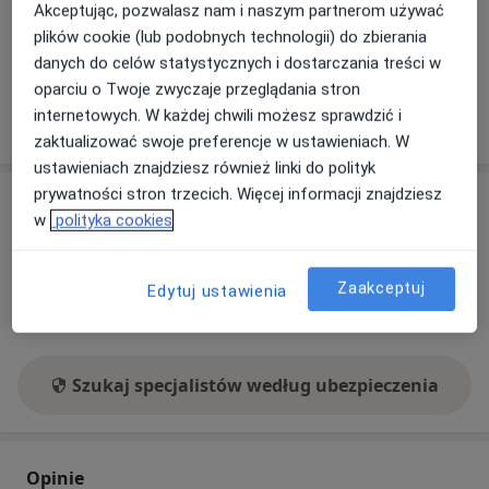
internet
Akceptując, pozwalasz nam i naszym partnerom używać
plików cookie (lub podobnych technologii) do zbierania
Co mam zrobić w tej sytuacji?
danych do celów statystycznych i dostarczania treści w
oparciu o Twoje zwyczaje przeglądania stron
internetowych. W każdej chwili możesz sprawdzić i
Pokaż więcej
o adresie
zaktualizować swoje preferencje w ustawieniach. W
ustawieniach znajdziesz również linki do polityk
prywatności stron trzecich. Więcej informacji znajdziesz
Ubezpieczenia - brak akceptowanych
w
polityka cookies
Ten specjalista przyjmuje wyłącznie pacjentów
prywatnych. Możesz opłacić wizytę samodzielnie lub
Zaakceptuj
znaleźć innego specjalistę, który akceptuje Twoje
Edytuj ustawienia
ubezpieczenie.
Szukaj specjalistów według ubezpieczenia
Opinie