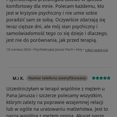
komfortowy dla mnie. Polecam każdemu, kto
jest w kryzysie psychiczny i nie umie sobie
poradzić sam ze sobą. Oczywiście zdarzają się
teraz cięższe dni, ale mój stan psychiczny i
samoświadomość tego co się dzieje i dlaczego,
jest nie do porównania, jak przed terapią.
w opinii użytkownika J
18 czerwca 2024
•
Psychoterapia Janusz Piech
•
Inny
•
zgłoś nadużycie
M.i K.
Numer telefonu zweryfikowany
M
Uczestniczyłam w terapii wspólnie z mężem u
Pana Janusza i szczerze polecamy wszystkim,
którym zależy na poprawie wzajemnej relacji
lub w ogóle na uratowaniu małżeństwa. Jest to
nasza wspólna z mężem opinia. Akurat nasze