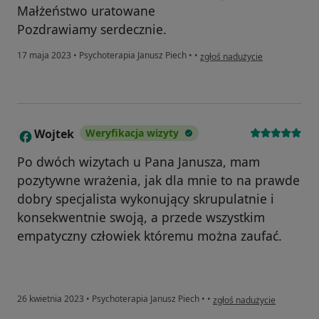
Małżeństwo uratowane
Pozdrawiamy serdecznie.
w opinii użytkownika Kasia i S
17 maja 2023
•
Psychoterapia Janusz Piech
•
•
zgłoś nadużycie
Wojtek
Weryfikacja wizyty
W
Po dwóch wizytach u Pana Janusza, mam
pozytywne wrażenia, jak dla mnie to na prawde
dobry specjalista wykonujący skrupulatnie i
konsekwentnie swoją, a przede wszystkim
empatyczny człowiek któremu można zaufać.
w opinii użytkownika Wojte
26 kwietnia 2023
•
Psychoterapia Janusz Piech
•
•
zgłoś nadużycie