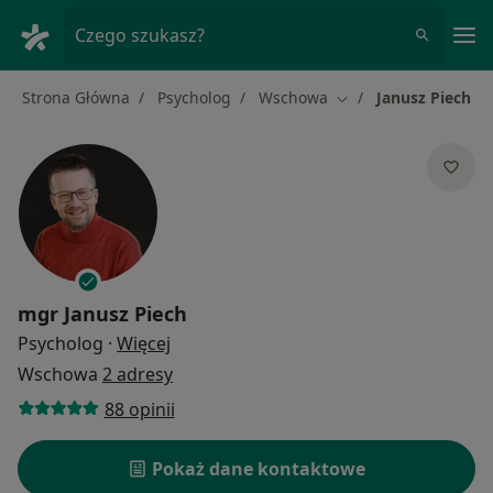
Me
Czego szukasz?
Strona Główna
Psycholog
Wschowa
Janusz Piech
Zmień miasto
mgr
Janusz Piech
O specjalizacjach
Psycholog
·
Więcej
Wschowa
2 adresy
88 opinii
Pokaż dane kontaktowe