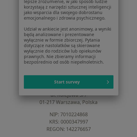
Blog dla pacjentów
lepsze zrozumienie, w jaki sposób ludzie
korzystają z narzędzi sztucznej inteligencji
Dla profesjonalistów
jako wsparcia dla swojego dobrostanu
emocjonalnego i zdrowia psychicznego.
Cennik
Udział w ankiecie jest anonimowy, a wyniki
Dla lekarzy
będą analizowane i prezentowane
Dla placówek medycznych
wyłącznie w formie zbiorczej. Pytania
Noa Notes
dotyczące nastolatków są skierowane
nowość
wyłącznie do rodziców lub opiekunów
Baza wiedzy
prawnych. Nie zbieramy informacji
Centrum Pomocy dla Specjalisty
bezpośrednio od osób niepełnoletnich.
Kontakt
ZnanyLekarz - Strona główna
Start survey
ZnanyLekarz Sp. z o.o.
ul. Kolejowa 5/7
01-217 Warszawa, Polska
NIP: ⁠7010224868
KRS: ⁠0000347997
REGON: ⁠142276657