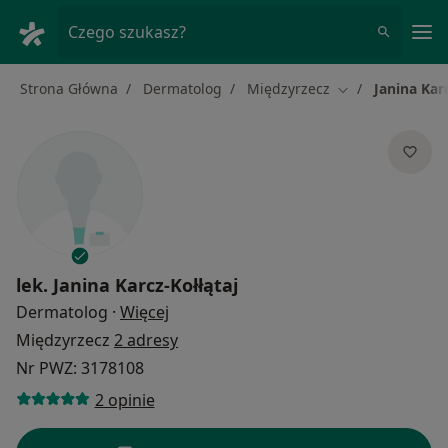
Me
Czego szukasz?
Strona Główna
Dermatolog
Międzyrzecz
Janina Karc
Zmień miasto
lek.
Janina Karcz-Kołłątaj
O specjalizacjach
Dermatolog
·
Więcej
Międzyrzecz
2 adresy
Nr PWZ: 3178108
2 opinie