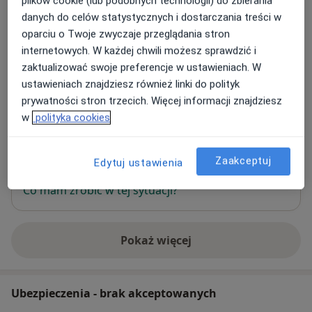
plików cookie (lub podobnych technologii) do zbierania
danych do celów statystycznych i dostarczania treści w
oparciu o Twoje zwyczaje przeglądania stron
internetowych. W każdej chwili możesz sprawdzić i
Gabinet Lekarski
zaktualizować swoje preferencje w ustawieniach. W
Marcinkowskiego 15 1,
66-300
Międzyrzecz
ustawieniach znajdziesz również linki do polityk
prywatności stron trzecich. Więcej informacji znajdziesz
Powiększ mapę
w
polityka cookies
otwiera się w nowej karcie
Dostępność
W tym gabinecie nie można umawiać wizyt przez
Zaakceptuj
Edytuj ustawienia
internet
Co mam zrobić w tej sytuacji?
Pokaż więcej
o adresie
Ubezpieczenia - brak akceptowanych