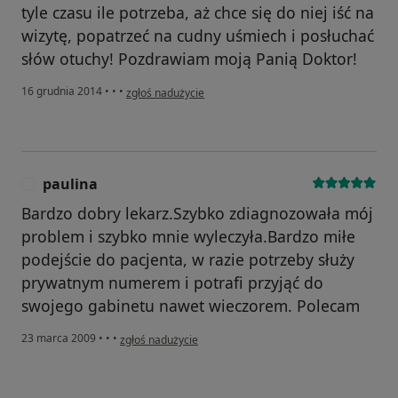
tyle czasu ile potrzeba, aż chce się do niej iść na
wizytę, popatrzeć na cudny uśmiech i posłuchać
słów otuchy! Pozdrawiam moją Panią Doktor!
w opinii użytkownika Konto zostało usunięte
16 grudnia 2014
•
•
•
zgłoś nadużycie
paulina
P
Bardzo dobry lekarz.Szybko zdiagnozowała mój
problem i szybko mnie wyleczyła.Bardzo miłe
podejście do pacjenta, w razie potrzeby służy
prywatnym numerem i potrafi przyjąć do
swojego gabinetu nawet wieczorem. Polecam
w opinii użytkownika paulina
23 marca 2009
•
•
•
zgłoś nadużycie