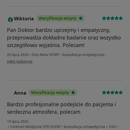
Wiktoria
Weryfikacja wizyty
W
Pan Doktor bardzo uprzejmy i empatyczny,
przeprowadza dokładne badanie oraz wszystko
szczegółowo wyjaśnia. Polecam!
20 lipca 2026
•
Orto Reha SPORT
•
konsultacja ortopedyczna
•
w opinii użytkownika Wiktoria
zgłoś nadużycie
Anna
Weryfikacja wizyty
A
Bardzo profesjonalne podejście do pacjenta i
serdeczna atmosfera, polecam
19 lipca 2026
•
Centrum Medyczne SPICHLERZ
•
konsultacja ortopedyczna + USG
•