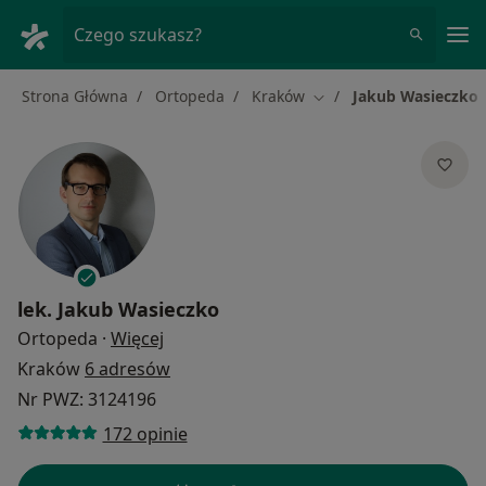
Me
Czego szukasz?
Strona Główna
Ortopeda
Kraków
Jakub Wasieczko
Zmień miasto
lek.
Jakub Wasieczko
O specjalizacjach
Ortopeda
·
Więcej
Kraków
6 adresów
Nr PWZ: 3124196
172 opinie