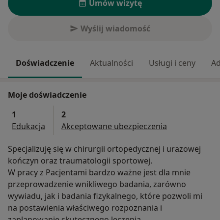
Umów wizytę
Wyślij wiadomość
Doświadczenie
Aktualności
Usługi i ceny
Ad
Moje doświadczenie
1
2
Edukacja
Akceptowane ubezpieczenia
Specjalizuję się w chirurgii ortopedycznej i urazowej
kończyn oraz traumatologii sportowej.
W pracy z Pacjentami bardzo ważne jest dla mnie
przeprowadzenie wnikliwego badania, zarówno
wywiadu, jak i badania fizykalnego, które pozwoli mi
na postawienia właściwego rozpoznania i
zaplanowanie skutecznego leczenia.