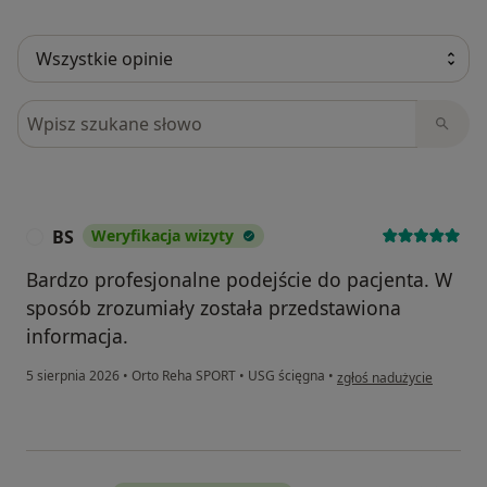
Szukaj w opiniach
BS
Weryfikacja wizyty
B
Bardzo profesjonalne podejście do pacjenta. W
sposób zrozumiały została przedstawiona
informacja.
w opinii użytkownika BS
5 sierpnia 2026
•
Orto Reha SPORT
•
USG ścięgna
•
zgłoś nadużycie