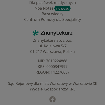
Dla placówek medycznych
Noa Notes
nowość
Baza wiedzy
Centrum Pomocy dla Specjalisty
Kontakt
ZnanyLekarz - Strona główna
ZnanyLekarz Sp. z o.o.
ul. Kolejowa 5/7
01-217 Warszawa, Polska
NIP: ⁠7010224868
KRS: ⁠0000347997
REGON: ⁠142276657
Sąd Rejonowy dla m.st. Warszawy w Warszawie XII
Wydział Gospodarczy KRS
Facebook
otwiera się w nowej karcie