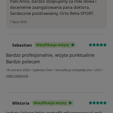
Pani Anno, bardzo dziękujemy za miłe słowa i
docenienie zaangażowania pana doktora.
Serdecznie pozdrawiamy, Orto Reha SPORT.
7 lipca 2026
Sebastian
Weryfikacja wizyty
S
Bardzo profesjonalnie, wizyta punktualnie
Bardzo polecam
18 czerwca 2026
•
Sądecka Clinic
•
konsultacja ortopedyczna + USG
•
w opinii użytkownika Sebastian
zgłoś nadużycie
Wiktoria
Weryfikacja wizyty
W
Jedyny lekarz który potrafił zdiagnozować mój