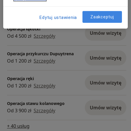
Konsultacja ortopedyczna
Umów wizytę
Od 230 zł
Szczegóły
Zaakceptuj
Edytuj ustawienia
Operacja łąkotki
Umów wizytę
Od 4 500 zł
Szczegóły
Operacja przykurczu Dupuytrena
Umów wizytę
Od 1 200 zł
Szczegóły
Operacja ręki
Umów wizytę
Od 1 200 zł
Szczegóły
Operacja stawu kolanowego
Umów wizytę
Od 3 900 zł
Szczegóły
+ 40 usług