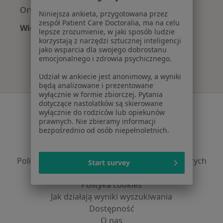
Ortopedzi z Świat Zdrowia w Krakowie
Niniejsza ankieta, przygotowana przez
zespół Patient Care Doctoralia, ma na celu
Więcej (12)
lepsze zrozumienie, w jaki sposób ludzie
Więcej w kategorii: Najpopularniejsze ubezpi
korzystają z narzędzi sztucznej inteligencji
jako wsparcia dla swojego dobrostanu
emocjonalnego i zdrowia psychicznego.
Udział w ankiecie jest anonimowy, a wyniki
będą analizowane i prezentowane
wyłącznie w formie zbiorczej. Pytania
dotyczące nastolatków są skierowane
Serwis
wyłącznie do rodziców lub opiekunów
prawnych. Nie zbieramy informacji
Regulamin
bezpośrednio od osób niepełnoletnich.
Polityka prywatności pacjentów
Polityka prywatności profesjonalistów
Polityka prywatności dla profesjonalistów, których
Start survey
dane pozyskaliśmy samodzielnie
Polityka cookies
Jak działają wyniki wyszukiwania
Dostępność
O nas