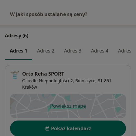
W jaki sposób ustalane są ceny?
Adresy (6)
Adres 1
Adres 2
Adres 3
Adres 4
Adres 5
Orto Reha SPORT
Osiedle Niepodległości 2,
Bieńczyce
, 31-861
Kraków
Powiększ mapę
otwiera się w nowej karcie
Dostępność
Pokaż kalendarz