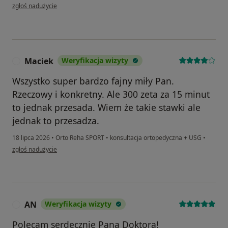
w opinii użytkownika Anna
zgłoś nadużycie
Maciek
Weryfikacja wizyty
M
Wszystko super bardzo fajny miły Pan.
Rzeczowy i konkretny. Ale 300 zeta za 15 minut
to jednak przesada. Wiem że takie stawki ale
jednak to przesadza.
18 lipca 2026
•
Orto Reha SPORT
•
konsultacja ortopedyczna + USG
•
w opinii użytkownika Maciek
zgłoś nadużycie
AN
Weryfikacja wizyty
A
Polecam serdecznie Pana Doktora!