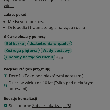
O mnie
więcej
Wiedzę i doświadczenie z zakresu ortopedii i
Zakres porad
traumatologii narządu ruchu zdobywałem w
Medycyna sportowa
renomowanych ośrodkach w Polsce oraz uczestnicząc
Ortopedia i traumatologia narządu ruchu
w licznych szkoleniach, sympozjach i kursach
zagranicznych.
Główne obszary pomocy
Ból barku
Uszkodzenia więzadeł
Przeprowadzam konsultacje ortopedyczne, leczenie
Ostroga piętowa
Wady postawy
nieoperacyjne-zachowawcze i operacyjne.
a11y_sr_more_diseases
Choroby narządów ruchu
+25
Zajmuję się leczeniem urazów i chorób układu ruchu -
stawów, więzadeł, ścięgien, kości, mięśni, zmian
Pacjenci których przyjmuję
pourazowych, zwyrodnieniowych i przeciążeniowych
Dorośli (Tylko pod niektórymi adresami)
m.in. zespołów bólowych kolana, barku, biodra i
innych stawów, oraz chorób zwyrodnieniowych
Dzieci w wieku od 10 lat (Tylko pod niektórymi
pierwotnych i wtórnych.
adresami)
Rodzaje konsultacji
Stacjonarne
Zobacz lokalizacje (5)