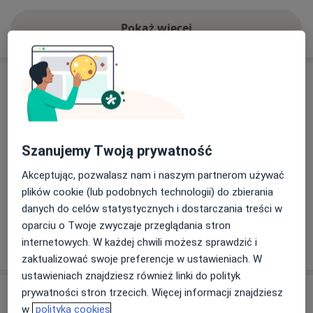
Pokaż więcej
o doświadczeniu
Aktualności
lek. Jakub Wasieczko
Sądecka 5/1, 32-700 Bochnia
W Sądecka Clinic wykonuję USG bioderek
Szanujemy Twoją prywatność
niemowląt do 3 miesiąca życia. Konsultacje
Akceptując, pozwalasz nam i naszym partnerom używać
ortopedyczne przeprowadzam u dorosłych i
plików cookie (lub podobnych technologii) do zbierania
dzieci od 10 roku życia. Celem umówienia wizyty
danych do celów statystycznych i dostarczania treści w
zapraszam do REJESTRACJI TELEFONICZNEJ.
oparciu o Twoje zwyczaje przeglądania stron
internetowych. W każdej chwili możesz sprawdzić i
02/04/2026
zaktualizować swoje preferencje w ustawieniach. W
ustawieniach znajdziesz również linki do polityk
Usługi i ceny
prywatności stron trzecich. Więcej informacji znajdziesz
w
polityka cookies