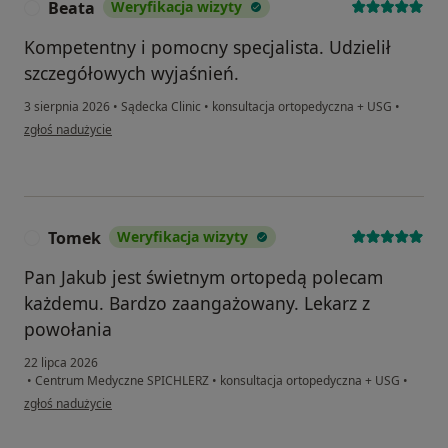
Beata
Weryfikacja wizyty
B
Kompetentny i pomocny specjalista. Udzielił
szczegółowych wyjaśnień.
3 sierpnia 2026
•
Sądecka Clinic
•
konsultacja ortopedyczna + USG
•
w opinii użytkownika Beata
zgłoś nadużycie
Tomek
Weryfikacja wizyty
T
Pan Jakub jest świetnym ortopedą polecam
każdemu. Bardzo zaangażowany. Lekarz z
powołania
22 lipca 2026
•
Centrum Medyczne SPICHLERZ
•
konsultacja ortopedyczna + USG
•
w opinii użytkownika Tomek
zgłoś nadużycie