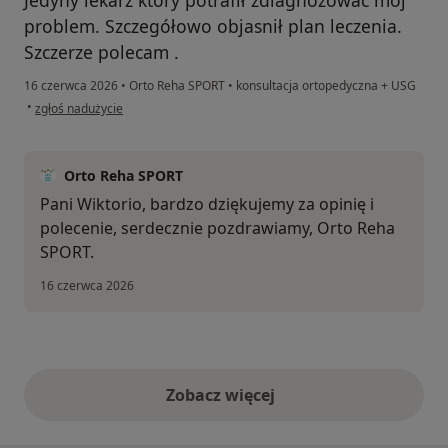
problem. Szczegółowo objasnił plan leczenia.
Szczerze polecam .
16 czerwca 2026
•
Orto Reha SPORT
•
konsultacja ortopedyczna + USG
w opinii użytkownika Wiktoria
•
zgłoś nadużycie
Orto Reha SPORT
Pani Wiktorio, bardzo dziękujemy za opinię i
polecenie, serdecznie pozdrawiamy, Orto Reha
SPORT.
16 czerwca 2026
Zobacz więcej
opinie powyżej