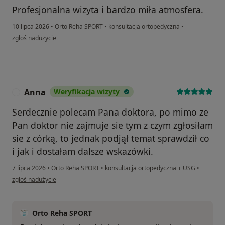
Profesjonalna wizyta i bardzo miła atmosfera.
10 lipca 2026
•
Orto Reha SPORT
•
konsultacja ortopedyczna
•
w opinii użytkownika AN
zgłoś nadużycie
Anna
Weryfikacja wizyty
A
Serdecznie polecam Pana doktora, po mimo ze
Pan doktor nie zajmuje sie tym z czym zgłosiłam
sie z córką, to jednak podjął temat sprawdził co
i jak i dostałam dalsze wskazówki.
7 lipca 2026
•
Orto Reha SPORT
•
konsultacja ortopedyczna + USG
•
w opinii użytkownika Anna
zgłoś nadużycie
Orto Reha SPORT