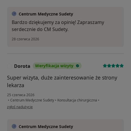
Centrum Medyczne Sudety
Bardzo dziękujemy za opinię! Zapraszamy
serdecznie do CM Sudety.
28 czerwca 2026
Dorota
Weryfikacja wizyty
D
Super wizyta, duże zainteresowanie że strony
lekarza
25 czerwca 2026
•
Centrum Medyczne Sudety
•
Konsultacja chirurgiczna
•
w opinii użytkownika Dorota
zgłoś nadużycie
Centrum Medyczne Sudety