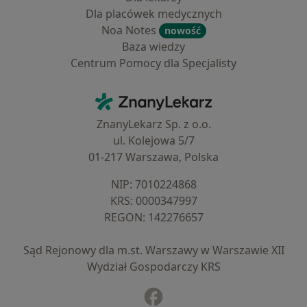
Dla placówek medycznych
Noa Notes
nowość
Baza wiedzy
Centrum Pomocy dla Specjalisty
Kontakt
ZnanyLekarz - Strona główna
ZnanyLekarz Sp. z o.o.
ul. Kolejowa 5/7
01-217 Warszawa, Polska
NIP: ⁠7010224868
KRS: ⁠0000347997
REGON: ⁠142276657
Sąd Rejonowy dla m.st. Warszawy w Warszawie XII
Wydział Gospodarczy KRS
Facebook
otwiera się w nowej karcie