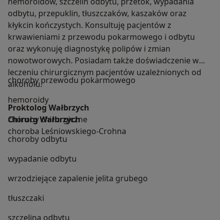
hemoroidów, szczelin odbytu, przetok, wypadania
odbytu, przepuklin, tłuszczaków, kaszaków oraz
kłykcin kończystych. Konsultuję pacjentów z
krwawieniami z przewodu pokarmowego i odbytu
oraz wykonuję diagnostykę polipów i zmian
nowotworowych. Posiadam także doświadczenie w
leczeniu chirurgicznym pacjentów uzależnionych od
choroby przewodu pokarmowego
alkoholu.
hemoroidy
Proktolog Wałbrzych
Chirurg Wałbrzych
choroby chirurgiczne
choroba Leśniowskiego-Crohna
choroby odbytu
wypadanie odbytu
wrzodziejące zapalenie jelita grubego
tłuszczaki
szczelina odbytu