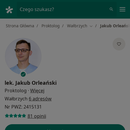
Me
Czego szukasz?
Strona Główna
Proktolog
Wałbrzych
Jakub Orleańsk
Zmień miasto
lek.
Jakub Orleański
O specjalizacjach
Proktolog
·
Więcej
Wałbrzych
6 adresów
Nr PWZ: 2415131
81 opinii