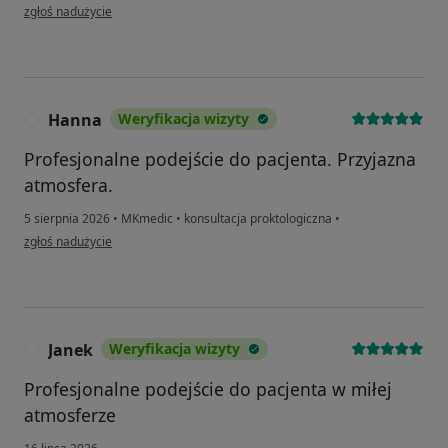
w opinii użytkownika M.K.
zgłoś nadużycie
Hanna
Weryfikacja wizyty
H
Profesjonalne podejście do pacjenta. Przyjazna
atmosfera.
5 sierpnia 2026
•
MKmedic
•
konsultacja proktologiczna
•
w opinii użytkownika Hanna
zgłoś nadużycie
Janek
Weryfikacja wizyty
J
Profesjonalne podejście do pacjenta w miłej
atmosferze