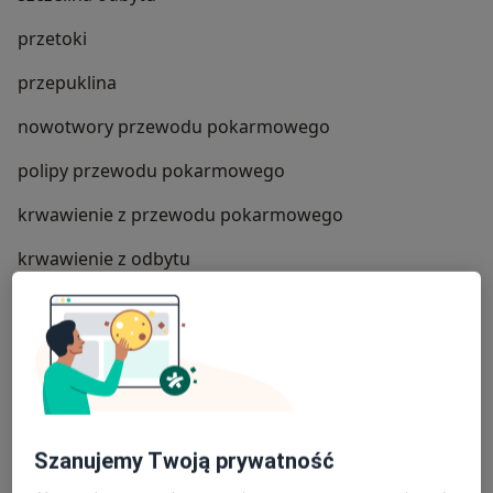
przetoki
przepuklina
nowotwory przewodu pokarmowego
polipy przewodu pokarmowego
krwawienie z przewodu pokarmowego
krwawienie z odbytu
nowotwory jelit
kłykciny kończyste
polipy
alkoholizm
Szanujemy Twoją prywatność
kaszaki