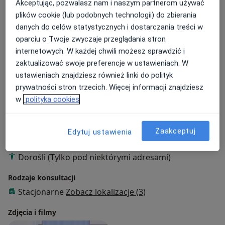
Akceptując, pozwalasz nam i naszym partnerom używać
O mnie
więcej
plików cookie (lub podobnych technologii) do zbierania
danych do celów statystycznych i dostarczania treści w
Zakres porad
oparciu o Twoje zwyczaje przeglądania stron
Chirurgia ogólna
internetowych. W każdej chwili możesz sprawdzić i
Chirurgia onkologiczna
zaktualizować swoje preferencje w ustawieniach. W
ustawieniach znajdziesz również linki do polityk
Główne obszary pomocy
prywatności stron trzecich. Więcej informacji znajdziesz
Choroba Leśniowskiego-Crohna
w
polityka cookies
Choroby przewodu pokarmowego
Hemoroidy
a11y_sr_
Choroby chirurgiczne
Choroby odbytu
+15
Zaakceptuj
Edytuj ustawienia
Pacjenci których przyjmuję
Dorośli (Tylko pod niektórymi adresami)
Rodzaje konsultacji
Stacjonarne
Zobacz lokalizacje (3)
Zdjęcia i filmy