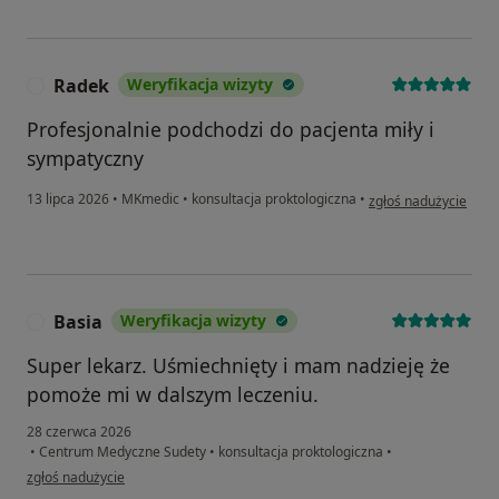
Radek
Weryfikacja wizyty
R
Profesjonalnie podchodzi do pacjenta miły i
sympatyczny
w opinii użytkownika
13 lipca 2026
•
MKmedic
•
konsultacja proktologiczna
•
zgłoś nadużycie
Basia
Weryfikacja wizyty
B
Super lekarz. Uśmiechnięty i mam nadzieję że
pomoże mi w dalszym leczeniu.
28 czerwca 2026
•
Centrum Medyczne Sudety
•
konsultacja proktologiczna
•
w opinii użytkownika Basia
zgłoś nadużycie