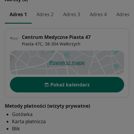
Adres 1
Adres 2
Adres 3
Adres 4
Adres 5
Centrum Medyczne Piasta 47
Piasta 47C,
58-304
Wałbrzych
Powiększ mapę
otwiera się w nowej karcie
Dostępność
Pokaż kalendarz
Metody płatności (wizyty prywatne)
Gotówka
Karta płatnicza
Blik