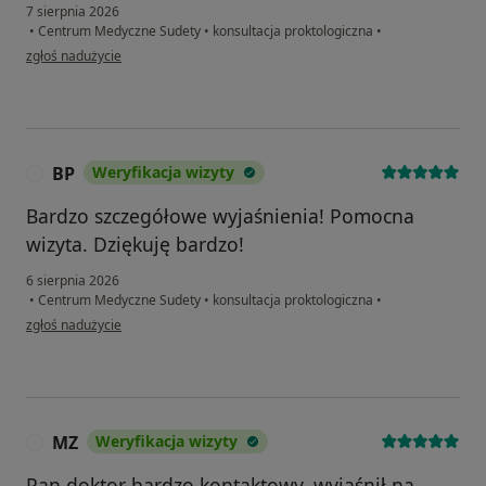
7 sierpnia 2026
•
Centrum Medyczne Sudety
•
konsultacja proktologiczna
•
w opinii użytkownika Łukasz
zgłoś nadużycie
BP
Weryfikacja wizyty
B
Bardzo szczegółowe wyjaśnienia! Pomocna
wizyta. Dziękuję bardzo!
6 sierpnia 2026
•
Centrum Medyczne Sudety
•
konsultacja proktologiczna
•
w opinii użytkownika BP
zgłoś nadużycie
MZ
Weryfikacja wizyty
M
Pan doktor bardzo kontaktowy, wyjaśnił na