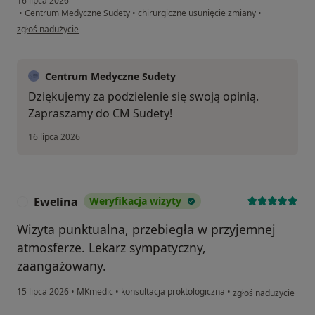
16 lipca 2026
•
Centrum Medyczne Sudety
•
chirurgiczne usunięcie zmiany
•
w opinii użytkownika Janek
zgłoś nadużycie
Centrum Medyczne Sudety
Dziękujemy za podzielenie się swoją opinią.
Zapraszamy do CM Sudety!
16 lipca 2026
Ewelina
Weryfikacja wizyty
E
Wizyta punktualna, przebiegła w przyjemnej
atmosferze. Lekarz sympatyczny,
zaangażowany.
w opinii użytkownika
15 lipca 2026
•
MKmedic
•
konsultacja proktologiczna
•
zgłoś nadużycie