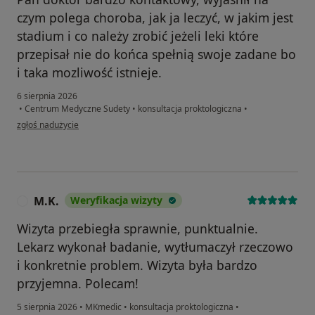
czym polega choroba, jak ja leczyć, w jakim jest
stadium i co należy zrobić jeżeli leki które
przepisał nie do końca spełnią swoje zadane bo
i taka mozliwość istnieje.
6 sierpnia 2026
•
Centrum Medyczne Sudety
•
konsultacja proktologiczna
•
w opinii użytkownika MZ
zgłoś nadużycie
M.K.
Weryfikacja wizyty
M
Wizyta przebiegła sprawnie, punktualnie.
Lekarz wykonał badanie, wytłumaczył rzeczowo
i konkretnie problem. Wizyta była bardzo
przyjemna. Polecam!
5 sierpnia 2026
•
MKmedic
•
konsultacja proktologiczna
•