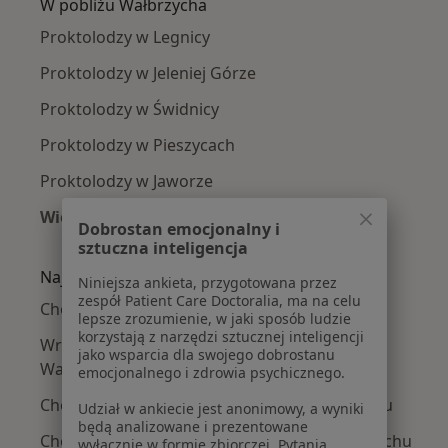
W pobliżu Wałbrzycha
Proktolodzy w Legnicy
Proktolodzy w Jeleniej Górze
Proktolodzy w Świdnicy
Proktolodzy w Pieszycach
Proktolodzy w Jaworze
Więcej (4)
Dobrostan emocjonalny i
Więcej w kategorii: W pobliżu Wałbrzycha
sztuczna inteligencja
Najczęście leczone choroby
Niniejsza ankieta, przygotowana przez
zespół Patient Care Doctoralia, ma na celu
Choroby odbytu w Wałbrzychu
lepsze zrozumienie, w jaki sposób ludzie
korzystają z narzędzi sztucznej inteligencji
Wrzodziejące zapalenie jelita grubego w
jako wsparcia dla swojego dobrostanu
Wałbrzychu
emocjonalnego i zdrowia psychicznego.
Choroba Leśniowskiego-Crohna w Wałbrzychu
Udział w ankiecie jest anonimowy, a wyniki
będą analizowane i prezentowane
Choroby przewodu pokarmowego w Wałbrzychu
wyłącznie w formie zbiorczej. Pytania