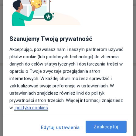
Usługi i ceny
Brak informacji o usługach i cenach
Ten lekarz nie dodał jeszcze informacji o usługach i
Szanujemy Twoją prywatność
cenach.
Akceptując, pozwalasz nam i naszym partnerom używać
plików cookie (lub podobnych technologii) do zbierania
danych do celów statystycznych i dostarczania treści w
oparciu o Twoje zwyczaje przeglądania stron
Adres
internetowych. W każdej chwili możesz sprawdzić i
zaktualizować swoje preferencje w ustawieniach. W
Synergia Centrum Rehabilitacji Leczniczej
ustawieniach znajdziesz również linki do polityk
Adama Mickiewicza 56,
63-100
Śrem
prywatności stron trzecich. Więcej informacji znajdziesz
w
polityka cookies
Powiększ mapę
otwiera się w nowej karcie
Zaakceptuj
Edytuj ustawienia
Dostępność
W tym gabinecie nie można umawiać wizyt przez