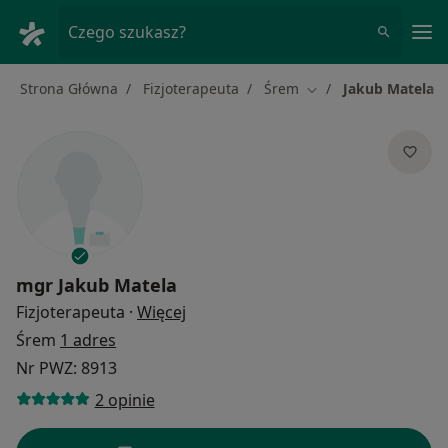
Me
Czego szukasz?
Strona Główna
Fizjoterapeuta
Śrem
Jakub Matela
Zmień miasto
mgr
Jakub Matela
O specjalizacjach
Fizjoterapeuta
·
Więcej
Śrem
1 adres
Nr PWZ: 8913
2 opinie