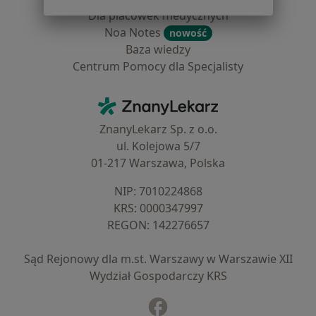
Dla placówek medycznych
Noa Notes
nowość
Baza wiedzy
Centrum Pomocy dla Specjalisty
Kontakt
ZnanyLekarz - Strona główna
ZnanyLekarz Sp. z o.o.
ul. Kolejowa 5/7
01-217 Warszawa, Polska
NIP: ⁠7010224868
KRS: ⁠0000347997
REGON: ⁠142276657
Sąd Rejonowy dla m.st. Warszawy w Warszawie XII
Wydział Gospodarczy KRS
Facebook
otwiera się w nowej karcie