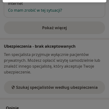
internet
Co mam zrobić w tej sytuacji?
Pokaż więcej
o adresie
Ubezpieczenia - brak akceptowanych
Ten specjalista przyjmuje wyłącznie pacjentów
prywatnych. Możesz opłacić wizytę samodzielnie lub
znaleźć innego specjalistę, który akceptuje Twoje
ubezpieczenie.
Szukaj specjalistów według ubezpieczenia
Opinie