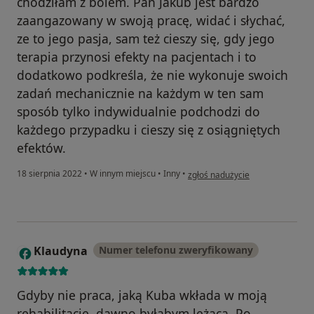
chodziłam z bólem. Pan Jakub jest bardzo
zaangazowany w swoją pracę, widać i słychać,
ze to jego pasja, sam też cieszy się, gdy jego
terapia przynosi efekty na pacjentach i to
dodatkowo podkreśla, że nie wykonuje swoich
zadań mechanicznie na każdym w ten sam
sposób tylko indywidualnie podchodzi do
każdego przypadku i cieszy się z osiągniętych
efektów.
w opinii użytkownika Az
18 sierpnia 2022
•
W innym miejscu
•
Inny
•
zgłoś nadużycie
Klaudyna
Numer telefonu zweryfikowany
K
Gdyby nie praca, jaką Kuba wkłada w moją
rehabilitację, dawno byłabym leżąca. Po