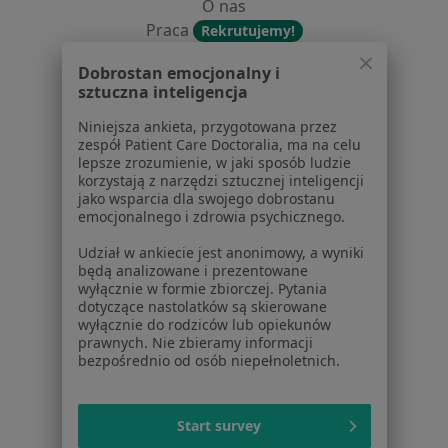
O nas
Praca
Rekrutujemy!
Partnerzy
Dobrostan emocjonalny i
Centrum prasowe
sztuczna inteligencja
Kontakt
Niniejsza ankieta, przygotowana przez
Dla pacjentów
zespół Patient Care Doctoralia, ma na celu
lepsze zrozumienie, w jaki sposób ludzie
Lekarze
korzystają z narzędzi sztucznej inteligencji
jako wsparcia dla swojego dobrostanu
Placówki medyczne
emocjonalnego i zdrowia psychicznego.
Pytania i odpowiedzi
Usługi i zabiegi
Udział w ankiecie jest anonimowy, a wyniki
będą analizowane i prezentowane
Choroby
wyłącznie w formie zbiorczej. Pytania
Pomoc
dotyczące nastolatków są skierowane
Aplikacje mobilne
wyłącznie do rodziców lub opiekunów
prawnych. Nie zbieramy informacji
Blog dla pacjentów
bezpośrednio od osób niepełnoletnich.
Dla profesjonalistów
Cennik
Start survey
Dla lekarzy