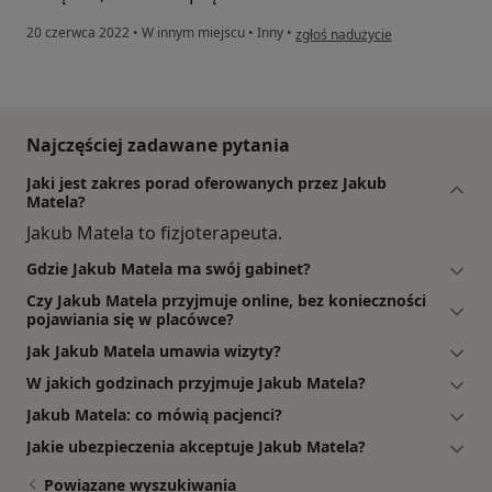
w opinii użytkownika Klaudyna
20 czerwca 2022
•
W innym miejscu
•
Inny
•
zgłoś nadużycie
Najczęściej zadawane pytania
Jaki jest zakres porad oferowanych przez Jakub
Matela?
Jakub Matela to fizjoterapeuta.
Gdzie Jakub Matela ma swój gabinet?
Czy Jakub Matela przyjmuje online, bez konieczności
pojawiania się w placówce?
Jak Jakub Matela umawia wizyty?
W jakich godzinach przyjmuje Jakub Matela?
Jakub Matela: co mówią pacjenci?
Jakie ubezpieczenia akceptuje Jakub Matela?
Powiązane wyszukiwania