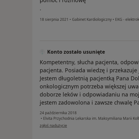
pomoc i rozmowę
.
18 sierpnia 2021
•
Gabinet Kardiologiczny
•
EKG - elektro
Konto zostało usunięte
Kompetentny, słucha pacjenta, odpowi
pacjenta. Posiada wiedzę i przekazuje 
Jestem długoletnią pacjentką Pana Dok
onkologicznym potrzeba większej uwag
doborze leków i odpowiadaniu na moje
jestem zadowolona i zawsze chwalę P
24 października 2018
•
Elvita Przychodnia Lekarska im. Maksymiliana Marii K
w opinii użytkownika Konto zostało usunięte
zgłoś nadużycie