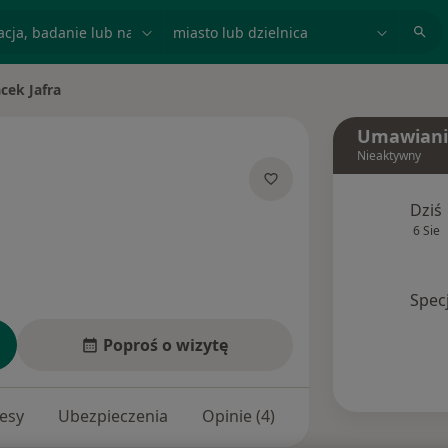
acja, badanie lub nazwisko
miasto lub dzielnica
acek Jafra
miasto
Umawiani
Nieaktywny
jalizacjach
Dziś
6 Sie
Spec
Poproś o wizytę
esy
Ubezpieczenia
Opinie (4)