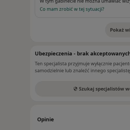
Dostępność
W tym gabinecie nie można umawiać wizy
Co mam zrobić w tej sytuacji?
Pokaż wi
o 
Ubezpieczenia - brak akceptowanyc
Ten specjalista przyjmuje wyłącznie pacje
samodzielnie lub znaleźć innego specjalist
Szukaj specjalistów 
Opinie