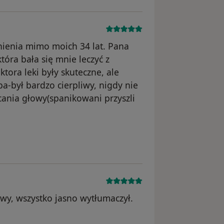
śnienia mimo moich 34 lat. Pana
tóra bała się mnie leczyć z
tora leki były skuteczne, ale
a-był bardzo cierpliwy, nigdy nie
ania głowy(spanikowani przyszli
sunięte
wy, wszystko jasno wytłumaczył.