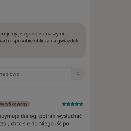
rujemy je zgodnie z naszymi
iach i sposobie obliczania gwiazdek
ięcej o opiniach
niach
weryfikowany
trzymuje dialog, potrafi wysłuchać
za , chce się do Niego iść po