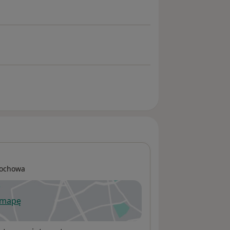
tochowa
 mapę
wiera się w nowej karcie