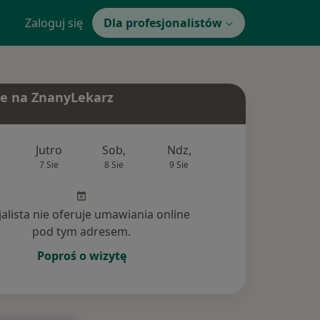
Zaloguj się
Dla profesjonalistów
e na ZnanyLekarz
Jutro
Sob,
Ndz,
Pon,
Wt,
7 Sie
8 Sie
9 Sie
10 Sie
11 Si
jalista nie oferuje umawiania online
pod tym adresem.
Poproś o wizytę