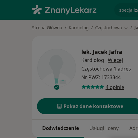
specjaliz
Strona Główna
Kardiolog
Częstochowa
J
Zmień 
lek.
Jacek Jafra
O spec
Kardiolog
·
Więcej
Częstochowa
1 adres
Nr PWZ: 1733344
4 opinie
Pokaż dane kontaktowe
Doświadczenie
Usługi i ceny
Adr