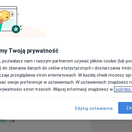
, hipertensjolog.
yń, diagnostyka nadciśnienia
 opornym nadciśnieniem, leczenie
 wykonywanie zabiegów
my Twoją prywatność
 wszczepianie stymulatorów i
urządzeń
, pozwalasz nam i naszym partnerom używać plików cookie (lub p
) do zbierania danych do celów statystycznych i dostarczania treśc
zaje przeglądania stron internetowych. W każdej chwili możesz spr
wać swoje preferencje w ustawieniach. W ustawieniach znajdziesz ró
prywatności stron trzecich. Więcej informacji znajdziesz w
polityka
Za
Edytuj ustawienia
Choroba wieńcowa
a11y_sr_more_diseases
cze
+3