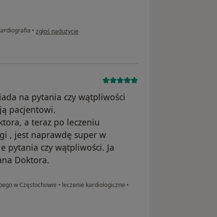
w opinii użytkownika Henryk Suchowicz
kardiografia
•
zgłoś nadużycie
ada na pytania czy wątpliwości
ją pacjentowi.
tora, a teraz po leczeniu
i , jest naprawdę super w
 pytania czy wątpliwości. Ja
ana Doktora.
olbego w Częstochowie
•
leczenie kardiologiczne
•