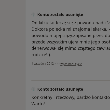
Konto zostało usunięte
Od kilku lat leczę się z powodu nadci
Doktora poleciła mi znajoma lekarka, k
powodu mojej ciąży.Zapisane przez dok
przede wszystkim ujęła mnie jego osob
denerwował się mimo częstego zawrac
rodzice!!).
w opinii użytkownika Konto zostało u
1 września 2012
•
•
•
zgłoś nadużycie
Konto zostało usunięte
Konkretny i rzeczowy, bardzo kontakto
Warto!