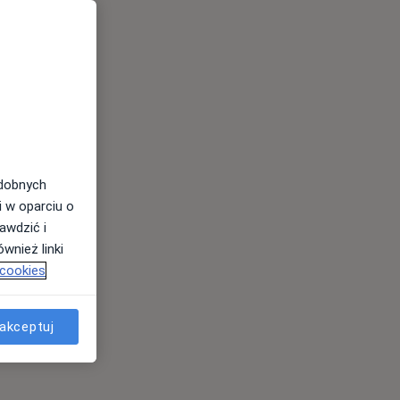
odobnych
i w oparciu o
awdzić i
wnież linki
 cookies
akceptuj