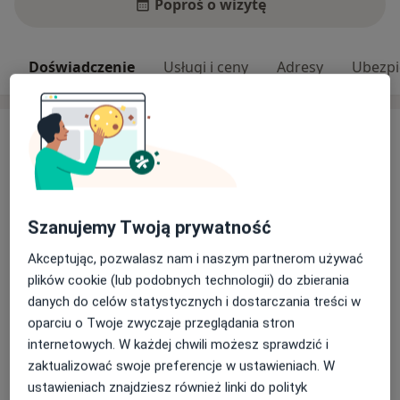
Poproś o wizytę
Doświadczenie
Usługi i ceny
Adresy
Ubezpi
Moje doświadczenie
Jestem farmaceutą, specjalistą farmacji klinicznej.
Udzielam porad farmaceutycznych w zakresie
farmakoterapii, zarówno w drobnych sprawach, jak i
Szanujemy Twoją prywatność
większych problemach wymagających kompleksowej i
długofalowej współpracy. Na co dzień pracuję w
Akceptując, pozwalasz nam i naszym partnerom używać
aptece ogólnodostępnej, wykonując w niej wszystkie
plików cookie (lub podobnych technologii) do zbierania
obowiązki farmaceuty, w szczególności pracując z
danych do celów statystycznych i dostarczania treści w
pacjentami i pomagając im w codziennych
oparciu o Twoje zwyczaje przeglądania stron
O mnie
więcej
problemach.
internetowych. W każdej chwili możesz sprawdzić i
Pacjenci których przyjmuję
zaktualizować swoje preferencje w ustawieniach. W
Dorośli
ustawieniach znajdziesz również linki do polityk