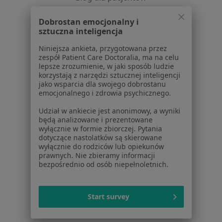
Dla profesjonalistów
Dobrostan emocjonalny i
sztuczna inteligencja
Cennik
Dla lekarzy
Niniejsza ankieta, przygotowana przez
zespół Patient Care Doctoralia, ma na celu
Dla placówek medycznych
lepsze zrozumienie, w jaki sposób ludzie
Noa Notes
nowość
korzystają z narzędzi sztucznej inteligencji
Baza wiedzy
jako wsparcia dla swojego dobrostanu
emocjonalnego i zdrowia psychicznego.
Centrum Pomocy dla Specjalisty
Udział w ankiecie jest anonimowy, a wyniki
Kontakt
będą analizowane i prezentowane
ZnanyLekarz - Strona główna
wyłącznie w formie zbiorczej. Pytania
dotyczące nastolatków są skierowane
ZnanyLekarz Sp. z o.o.
wyłącznie do rodziców lub opiekunów
ul. Kolejowa 5/7
prawnych. Nie zbieramy informacji
01-217 Warszawa, Polska
bezpośrednio od osób niepełnoletnich.
NIP: ⁠7010224868
KRS: ⁠0000347997
Start survey
REGON: ⁠142276657