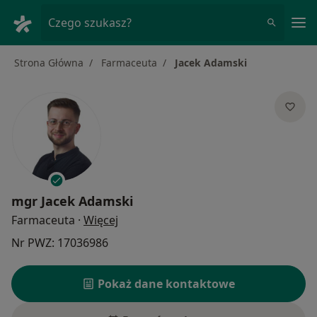
Me
Czego szukasz?
Strona Główna
Farmaceuta
Jacek Adamski
mgr
Jacek Adamski
O specjalizacjach
Farmaceuta
·
Więcej
Nr PWZ: 17036986
Pokaż dane kontaktowe