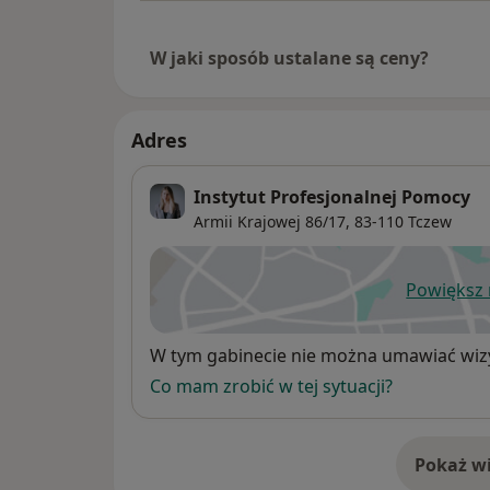
W jaki sposób ustalane są ceny?
Adres
Instytut Profesjonalnej Pomocy
Armii Krajowej 86/17,
83-110
Tczew
Powiększ
ot
Dostępność
W tym gabinecie nie można umawiać wizy
Co mam zrobić w tej sytuacji?
Pokaż wi
o 