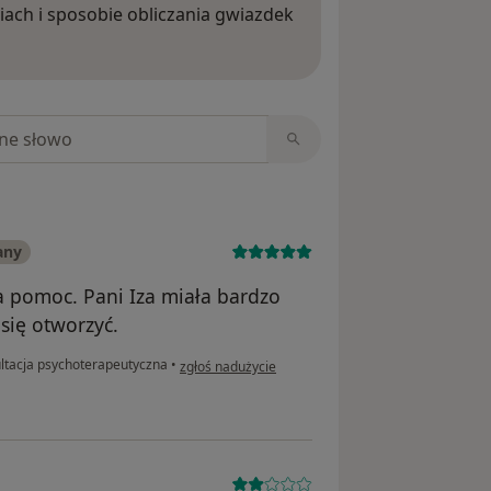
iach i sposobie obliczania gwiazdek
ięcej o opiniach
niach
any
a pomoc. Pani Iza miała bardzo
się otworzyć.
w opinii użytkownika Krystyna
ltacja psychoterapeutyczna
•
zgłoś nadużycie