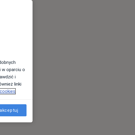
odobnych
i w oparciu o
awdzić i
wnież linki
 cookies
akceptuj