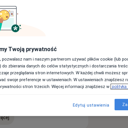
 dorosłych w gabinecie w Tczewie.
ólnopsychiatrycznym oraz w Poradni
sychoterapii Psychodynamicznej. W
my Twoją prywatność
m tego towarzystwa. Swoją pracę
, pozwalasz nam i naszym partnerom używać plików cookie (lub p
) do zbierania danych do celów statystycznych i dostarczania treśc
cyjnych - 4,5. Jest to czas, w którym
zaje przeglądania stron internetowych. W każdej chwili możesz spr
e zobaczyć jak czuje się w spotkaniu
wać swoje preferencje w ustawieniach. W ustawieniach znajdziesz ró
tórymi się mierzy. Następnie dzielę się
prywatności stron trzecich. Więcej informacji znajdziesz w
polityka
ch międzyludzkich
funkcjonowania osobowości pacjenta.
a11y_sr_more_diseases
cie własnej wartości
+9
e podejmowana jest decyzja o
Za
Edytuj ustawienia
y i cele terapii.
psychoterapią indywidualna.
ęcej
doświadczeniu