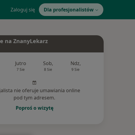
Zaloguj się
Dla profesjonalistów
e na ZnanyLekarz
Jutro
Sob,
Ndz,
Pon,
Wt,
7 Sie
8 Sie
9 Sie
10 Sie
11 Si
jalista nie oferuje umawiania online
pod tym adresem.
Poproś o wizytę