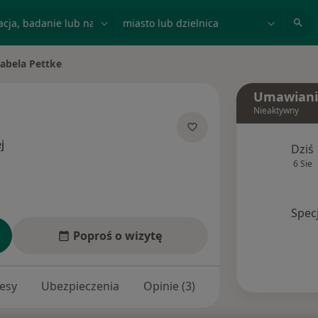
acja, badanie lub nazwisko
miasto lub dzielnica
zabela Pettke
miasto
Umawiani
Nieaktywny
O specjalizacjach
j
Dziś
6 Sie
Spec
Poproś o wizytę
esy
Ubezpieczenia
Opinie (3)