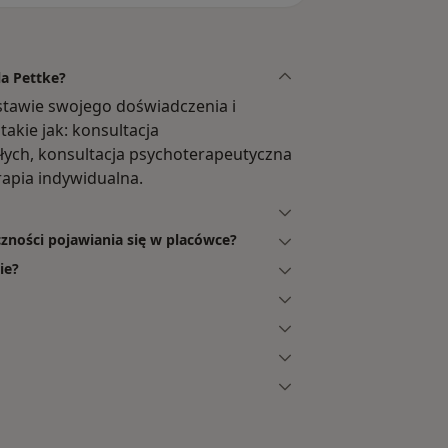
la Pettke?
stawie swojego doświadczenia i
takie jak: konsultacja
łych, konsultacja psychoterapeutyczna
rapia indywidualna.
czności pojawiania się w placówce?
ie?