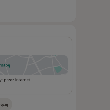
 mapę
wiera się w nowej karcie
t przez internet
ęcej
adresie