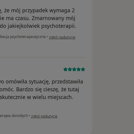
ię, że mój przypadek wymaga 2
 nie ma czasu. Zmarnowany mój
 do jakiejkolwiek psychoterapii.
w opinii użytkownika Bart
ltacja psychoterapeutyczna
•
zgłoś nadużycie
wo omówiła sytuację, przedstawiła
pomóc. Bardzo się cieszę, że tutaj
skutecznie w wielu miejscach.
w opinii użytkownika Ewa
erapia dorosłych
•
zgłoś nadużycie