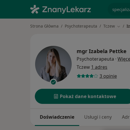
specjaliz
Strona Główna
Psychoterapeuta
Tczew
I
Zmień 
mgr
Izabela Pettke
Psychoterapeuta
·
Więce
Tczew
1 adres
3 opinie
Pokaż dane kontaktowe
Doświadczenie
Usługi i ceny
Adr