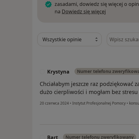
zasadami, dowiedz się więcej o opin
Dowiedz się w
na
Dowiedz się więcej
Szukaj w opi
Krystyna
Numer telefonu zweryfikow
K
Chciałabym jeszcze raz podziękować z
dużo cierpliwości i mogłam bez stresu 
20 czerwca 2024
•
Instytut Profesjonalnej Pomocy
•
konsu
Bart
Numer telefonu zweryfikowany
B