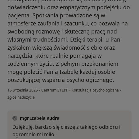
doświadczeniu oraz empatycznym podejściu do
pacjenta. Spotkania prowadzone są w
atmosferze zaufania i szacunku, co pozwala na
swobodną rozmowę i skuteczną pracę nad
własnymi trudnościami. Dzięki terapii u Pani
zyskałem większą świadomość siebie oraz
narzędzia, które realnie pomagają w
codziennym życiu. Z pełnym przekonaniem
mogę polecić Panią Izabelę każdej osobie
poszukującej wsparcia psychologicznego.
15 września 2025
•
Centrum STEPP
•
Konsultacja psychologiczna
•
w opinii użytkownika Jacek Kaleta
zgłoś nadużycie
mgr Izabela Kudra
Dziękuję, bardzo się cieszę z takiego odbioru i
ogromnie mi miło.