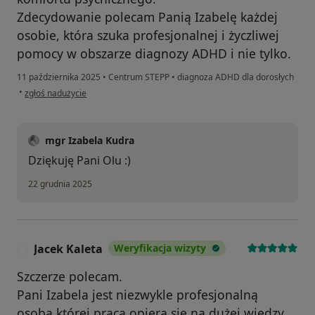
Zdecydowanie polecam Panią Izabelę każdej
osobie, która szuka profesjonalnej i życzliwej
pomocy w obszarze diagnozy ADHD i nie tylko.
11 października 2025
•
Centrum STEPP
•
diagnoza ADHD dla dorosłych
w opinii użytkownika Aleksandra
•
zgłoś nadużycie
mgr Izabela Kudra
Dziękuję Pani Olu :)
22 grudnia 2025
Jacek Kaleta
Weryfikacja wizyty
J
Szczerze polecam.
Pani Izabela jest niezwykle profesjonalną
osobą,której praca opiera się na dużej wiedzy,