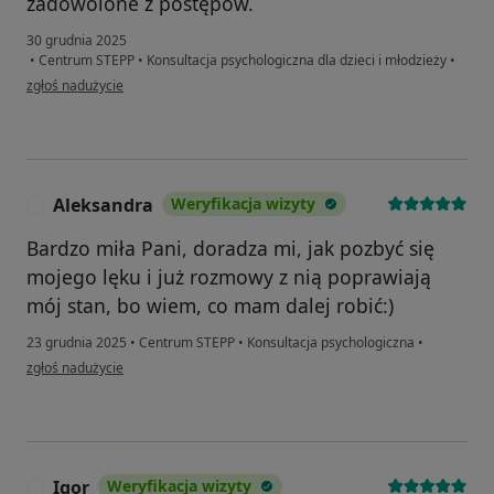
zadowolone z postępów.
30 grudnia 2025
•
Centrum STEPP
•
Konsultacja psychologiczna dla dzieci i młodzieży
•
w opinii użytkownika Agnieszka
zgłoś nadużycie
Aleksandra
Weryfikacja wizyty
A
Bardzo miła Pani, doradza mi, jak pozbyć się
mojego lęku i już rozmowy z nią poprawiają
mój stan, bo wiem, co mam dalej robić:)
23 grudnia 2025
•
Centrum STEPP
•
Konsultacja psychologiczna
•
w opinii użytkownika Aleksandra
zgłoś nadużycie
Igor
Weryfikacja wizyty
I