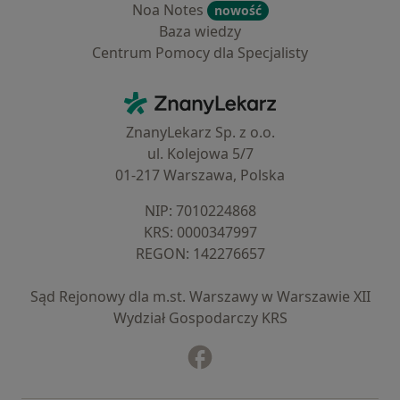
Noa Notes
nowość
Baza wiedzy
Centrum Pomocy dla Specjalisty
Kontakt
ZnanyLekarz - Strona główna
ZnanyLekarz Sp. z o.o.
ul. Kolejowa 5/7
01-217 Warszawa, Polska
NIP: ⁠7010224868
KRS: ⁠0000347997
REGON: ⁠142276657
Sąd Rejonowy dla m.st. Warszawy w Warszawie XII
Wydział Gospodarczy KRS
Facebook
otwiera się w nowej karcie