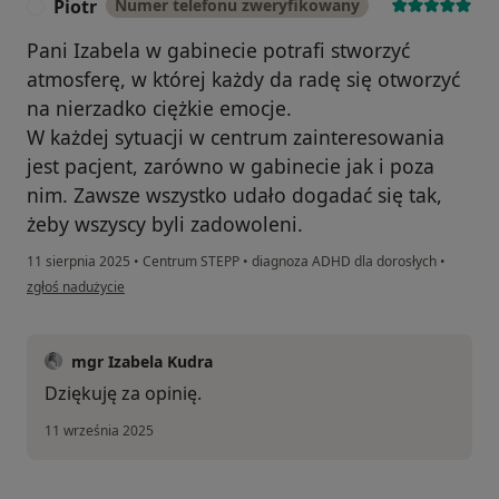
Piotr
Numer telefonu zweryfikowany
P
Pani Izabela w gabinecie potrafi stworzyć
atmosferę, w której każdy da radę się otworzyć
na nierzadko ciężkie emocje.
W każdej sytuacji w centrum zainteresowania
jest pacjent, zarówno w gabinecie jak i poza
nim. Zawsze wszystko udało dogadać się tak,
żeby wszyscy byli zadowoleni.
11 sierpnia 2025
•
Centrum STEPP
•
diagnoza ADHD dla dorosłych
•
w opinii użytkownika Piotr
zgłoś nadużycie
mgr Izabela Kudra
Dziękuję za opinię.
11 września 2025