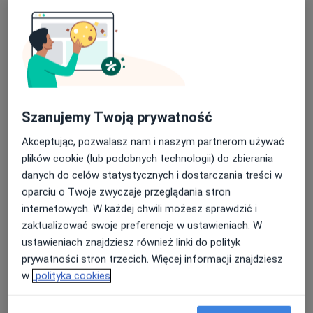
- trudności z podejmowaniem decyzji
- trudności w radzeniu sobie ze stresem
- brak motywacji
- trudności adaptacyjne związane ze zmianami
Szanujemy Twoją prywatność
życiowymi
Akceptując, pozwalasz nam i naszym partnerom używać
O mnie
więcej
plików cookie (lub podobnych technologii) do zbierania
Zakres porad
danych do celów statystycznych i dostarczania treści w
Poradnictwo psychologiczne
oparciu o Twoje zwyczaje przeglądania stron
Psychologia młodzieży
internetowych. W każdej chwili możesz sprawdzić i
Psychologia dorosłych
zaktualizować swoje preferencje w ustawieniach. W
ustawieniach znajdziesz również linki do polityk
Główne obszary pomocy
prywatności stron trzecich. Więcej informacji znajdziesz
Psychologiczna opieka okołoporodowa
w
polityka cookies
Depresja okołoporodowa/poporodowa
Niskie poczucie własnej wartości