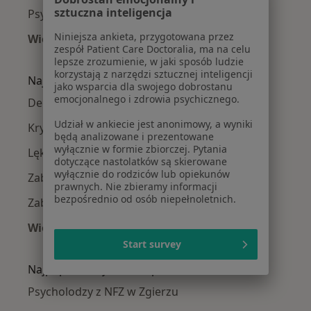
sztuczna inteligencja
Psycholodzy w Zduńskiej Woli
Niniejsza ankieta, przygotowana przez
Więcej (14)
zespół Patient Care Doctoralia, ma na celu
Więcej w kategorii: W pobliżu Zgierza
lepsze zrozumienie, w jaki sposób ludzie
korzystają z narzędzi sztucznej inteligencji
Najczęście leczone choroby
jako wsparcia dla swojego dobrostanu
emocjonalnego i zdrowia psychicznego.
Depresja w Zgierzu
Udział w ankiecie jest anonimowy, a wyniki
Kryzys emocjonalny w Zgierzu
będą analizowane i prezentowane
wyłącznie w formie zbiorczej. Pytania
Lęki w Zgierzu
dotyczące nastolatków są skierowane
wyłącznie do rodziców lub opiekunów
Zaburzenia nastroju w Zgierzu
prawnych. Nie zbieramy informacji
bezpośrednio od osób niepełnoletnich.
Zaburzenia emocjonalne w Zgierzu
Więcej (15)
Więcej w kategorii: Najczęście leczone chorob
Start survey
Najpopularniejsze ubezpieczenia
Psycholodzy z NFZ w Zgierzu