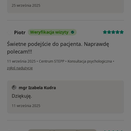
25 września 2025
Piotr
Weryfikacja wizyty
P
Świetne podejście do pacjenta. Naprawdę
polecam!!!
11 września 2025
•
Centrum STEPP
•
Konsultacja psychologiczna
•
w opinii użytkownika Piotr
zgłoś nadużycie
mgr Izabela Kudra
Dziękuję.
11 września 2025