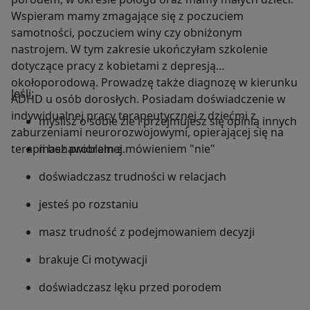
Wspieram mamy zmagające się z poczuciem
samotności, poczuciem winy czy obniżonym
nastrojem. W tym zakresie ukończyłam szkolenie
dotyczące pracy z kobietami z depresją
okołoporodową. Prowadzę także diagnozę w kierunku
Jeśli:
ADHD u osób dorosłych. Posiadam doświadczenie w
indywidualnej pracy terapeutycznej z dziećmi z
myślisz o sobie źle i przejmujesz się opinią innych
zaburzeniami neurorozwojowymi, opierającej się na
terapii behawioralnej.
masz problem z mówieniem "nie"
doświadczasz trudności w relacjach
jesteś po rozstaniu
masz trudność z podejmowaniem decyzji
brakuje Ci motywacji
doświadczasz lęku przed porodem