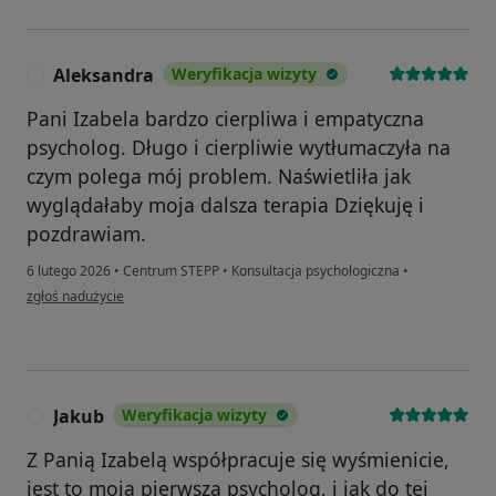
Aleksandra
Weryfikacja wizyty
A
Pani Izabela bardzo cierpliwa i empatyczna
psycholog. Długo i cierpliwie wytłumaczyła na
czym polega mój problem. Naświetliła jak
wyglądałaby moja dalsza terapia Dziękuję i
pozdrawiam.
6 lutego 2026
•
Centrum STEPP
•
Konsultacja psychologiczna
•
w opinii użytkownika Aleksandra
zgłoś nadużycie
Jakub
Weryfikacja wizyty
J
Z Panią Izabelą współpracuje się wyśmienicie,
jest to moja pierwsza psycholog, i jak do tej