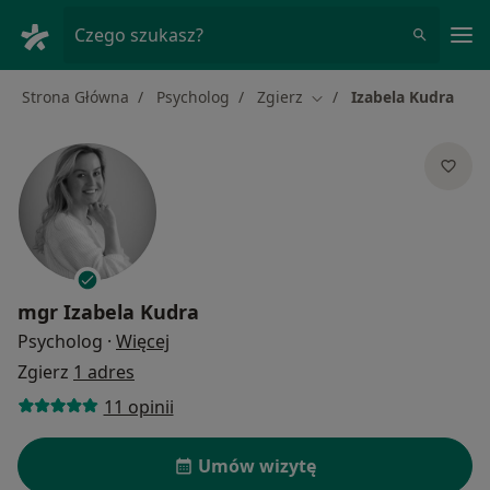
Me
Czego szukasz?
Strona Główna
Psycholog
Zgierz
Izabela Kudra
Zmień miasto
mgr
Izabela Kudra
O specjalizacjach
Psycholog
·
Więcej
Zgierz
1 adres
11 opinii
Umów wizytę