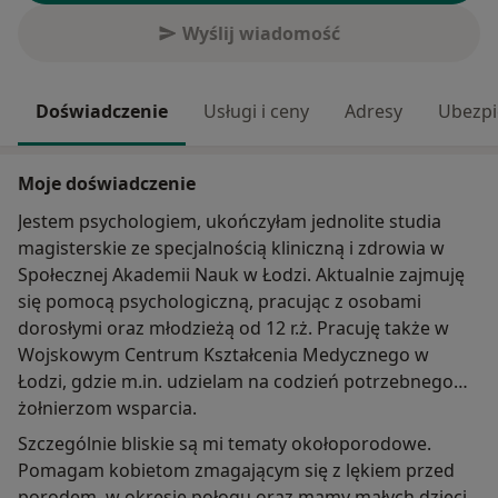
Wyślij wiadomość
Doświadczenie
Usługi i ceny
Adresy
Ubezpi
Moje doświadczenie
Jestem psychologiem, ukończyłam jednolite studia
magisterskie ze specjalnością kliniczną i zdrowia w
Społecznej Akademii Nauk w Łodzi. Aktualnie zajmuję
się pomocą psychologiczną, pracując z osobami
dorosłymi oraz młodzieżą od 12 r.ż. Pracuję także w
Wojskowym Centrum Kształcenia Medycznego w
Łodzi, gdzie m.in. udzielam na codzień potrzebnego
żołnierzom wsparcia.
Szczególnie bliskie są mi tematy okołoporodowe.
Pomagam kobietom zmagającym się z lękiem przed
porodem, w okresie połogu oraz mamy małych dzieci.