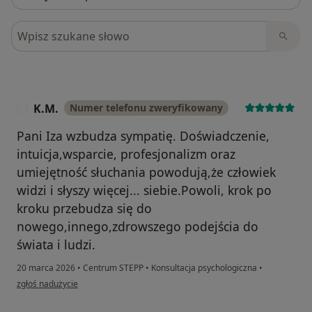
Szukaj w opiniach
K.M.
Numer telefonu zweryfikowany
K
Pani Iza wzbudza sympatię. Doświadczenie,
intuicja,wsparcie, profesjonalizm oraz
umiejętność słuchania powodują,że człowiek
widzi i słyszy więcej... siebie.Powoli, krok po
kroku przebudza się do
nowego,innego,zdrowszego podejścia do
świata i ludzi.
20 marca 2026
•
Centrum STEPP
•
Konsultacja psychologiczna
•
w opinii użytkownika K.M.
zgłoś nadużycie