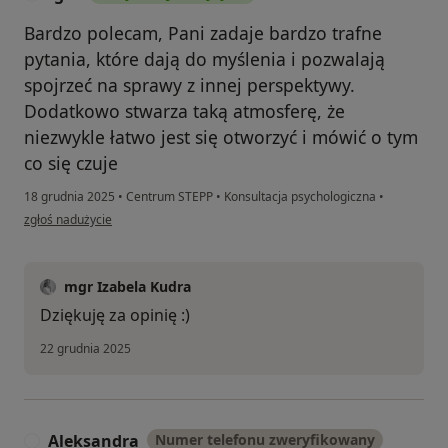
Bardzo polecam, Pani zadaje bardzo trafne
pytania, które dają do myślenia i pozwalają
spojrzeć na sprawy z innej perspektywy.
Dodatkowo stwarza taką atmosferę, że
niezwykle łatwo jest się otworzyć i mówić o tym
co się czuje
18 grudnia 2025
•
Centrum STEPP
•
Konsultacja psychologiczna
•
w opinii użytkownika Igor
zgłoś nadużycie
mgr Izabela Kudra
Dziękuję za opinię :)
22 grudnia 2025
Aleksandra
Numer telefonu zweryfikowany
A