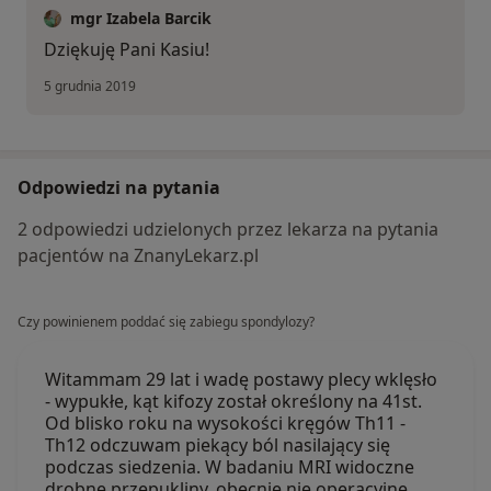
mgr Izabela Barcik
Dziękuję Pani Kasiu!
5 grudnia 2019
Odpowiedzi na pytania
2 odpowiedzi udzielonych przez lekarza na pytania
pacjentów na ZnanyLekarz.pl
Czy powinienem poddać się zabiegu spondylozy?
Witammam 29 lat i wadę postawy plecy wklęsło
- wypukłe, kąt kifozy został określony na 41st.
Od blisko roku na wysokości kręgów Th11 -
Th12 odczuwam piekący ból nasilający się
podczas siedzenia. W badaniu MRI widoczne
drobne przepukliny, obecnie nie operacyjne,