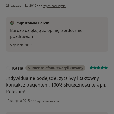
w opinii użytkownika Małgorzata
28 października 2016
•
•
•
zgłoś nadużycie
mgr Izabela Barcik
Bardzo dziękuję za opinię. Serdecznie
pozdrawiam!
5 grudnia 2019
Kasia
Numer telefonu zweryfikowany
K
Indywidualne podejscie, zyczliwy i taktowny
kontakt z pacjentem. 100% skutecznosci terapii.
Polecam!
w opinii użytkownika Kasia
13 sierpnia 2015
•
•
•
zgłoś nadużycie