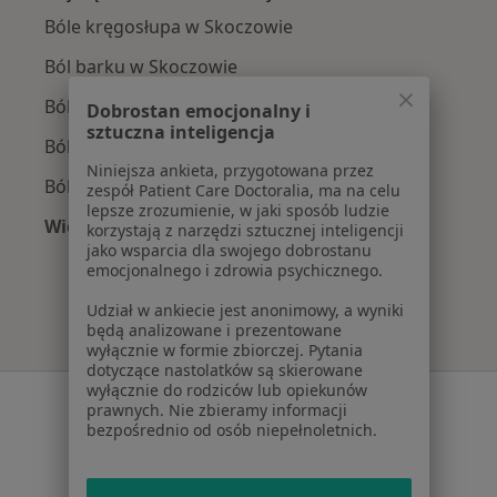
Bóle kręgosłupa w Skoczowie
Ból barku w Skoczowie
Ból karku w Skoczowie
Dobrostan emocjonalny i
sztuczna inteligencja
Ból pleców w Skoczowie
Niniejsza ankieta, przygotowana przez
Ból twarzy w Skoczowie
zespół Patient Care Doctoralia, ma na celu
lepsze zrozumienie, w jaki sposób ludzie
Więcej (10)
korzystają z narzędzi sztucznej inteligencji
jako wsparcia dla swojego dobrostanu
Więcej w kategorii: Najczęście leczone chorob
emocjonalnego i zdrowia psychicznego.
Udział w ankiecie jest anonimowy, a wyniki
będą analizowane i prezentowane
wyłącznie w formie zbiorczej. Pytania
dotyczące nastolatków są skierowane
wyłącznie do rodziców lub opiekunów
Serwis
prawnych. Nie zbieramy informacji
bezpośrednio od osób niepełnoletnich.
Regulamin
Polityka prywatności pacjentów
Polityka prywatności profesjonalistów