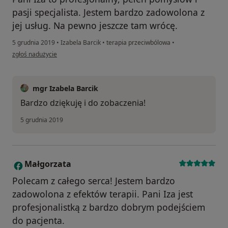
pasji specjalista. Jestem bardzo zadowolona z
jej usług. Na pewno jeszcze tam wrócę.
5 grudnia 2019
•
Izabela Barcik
•
terapia przeciwbólowa
•
w opinii użytkownika Konto zostało usunięte
zgłoś nadużycie
mgr Izabela Barcik
Bardzo dziękuję i do zobaczenia!
5 grudnia 2019
Małgorzata
M
Polecam z całego serca! Jestem bardzo
zadowolona z efektów terapii. Pani Iza jest
profesjonalistką z bardzo dobrym podejściem
do pacjenta.