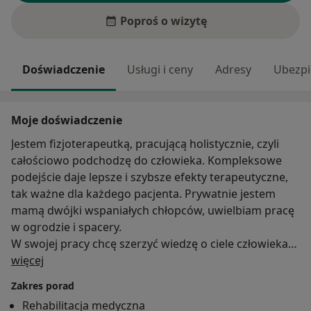
Poproś o wizytę
Doświadczenie
Usługi i ceny
Adresy
Ubezpi
Moje doświadczenie
Jestem fizjoterapeutką, pracującą holistycznie, czyli
całościowo podchodzę do człowieka. Kompleksowe
podejście daje lepsze i szybsze efekty terapeutyczne,
tak ważne dla każdego pacjenta. Prywatnie jestem
mamą dwójki wspaniałych chłopców, uwielbiam pracę
w ogrodzie i spacery.
W swojej pracy chcę szerzyć wiedzę o ciele człowieka
O mnie
oraz pielęgnować zdrowy tryb życia, aby każdy z nas
więcej
mógł cieszyć się bezbólową codziennością i dożyć
Zakres porad
późnych lat starości w pełni zdrowia.
Rehabilitacja medyczna