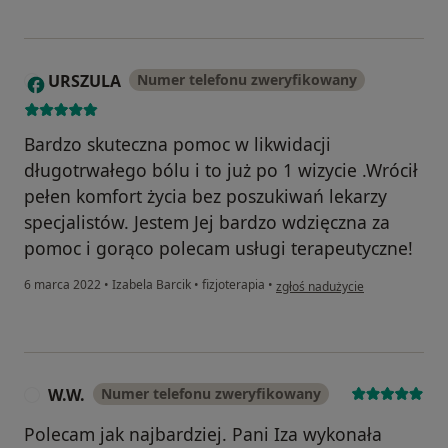
URSZULA
Numer telefonu zweryfikowany
U
Bardzo skuteczna pomoc w likwidacji
długotrwałego bólu i to już po 1 wizycie .Wrócił
pełen komfort życia bez poszukiwań lekarzy
specjalistów. Jestem Jej bardzo wdzięczna za
pomoc i gorąco polecam usługi terapeutyczne!
w opinii użytkownika URSZULA
6 marca 2022
•
Izabela Barcik
•
fizjoterapia
•
zgłoś nadużycie
W.W.
Numer telefonu zweryfikowany
W
Polecam jak najbardziej. Pani Iza wykonała