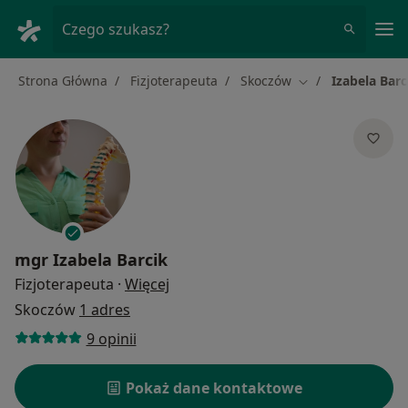
Me
Czego szukasz?
Strona Główna
Fizjoterapeuta
Skoczów
Izabela Barc
Zmień miasto
mgr
Izabela Barcik
O specjalizacjach
Fizjoterapeuta
·
Więcej
Skoczów
1 adres
9 opinii
Pokaż dane kontaktowe