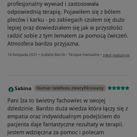
profesjonalny wywiad i zastosowała
odpowiednią terapię. Pojawiłem się z bólem
pleców i karku - po zabiegach czułem się dużo
lepiej oraz dowiedziałem się jak w przyszłości
radzić sobie z tym tematem za pomocą ćwiczeń.
Atmosfera bardzo przyjazna.
w opinii użytkownika
14 listopada 2021
•
Izabela Barcik
•
Terapia manualna
•
zgłoś nadużycie
Sabina
Numer telefonu zweryfikowany
S
Pani Iza to świetny fachowiec w swojej
dziedzinie. Bardzo duża wiedza która łączy się z
empatia oraz indywidualnym podejściem do
pacjenta daje fantastyczne rezultaty w terapii.
Jestem wdzięczna za pomoc i polecam