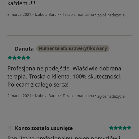
każdemu!!!
w opinii użytkownika Sa
3 marca 2021
•
Izabela Barcik
•
Terapia manualna
•
zgłoś nadużycie
Danuta
Numer telefonu zweryfikowany
D
Profesjonalne podejście. Właściwie dobrana
terapia. Troska o klienta. 100% skuteczności.
Polecam z całego serca!
w opinii użytkownika Da
2 marca 2021
•
Izabela Barcik
•
Terapia manualna
•
zgłoś nadużycie
Konto zostało usunięte
Pani Iza to profesjonalny, pełen pomysłów i