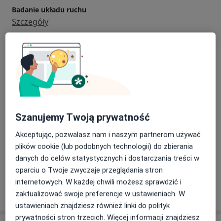
Badanie układu ruchu
Szczegóły
Fizjoterapia
150 zł
Szczegóły
Instruktaż ćwiczeń
150 zł
Szczegóły
Szanujemy Twoją prywatność
Kinesiotaping
Akceptując, pozwalasz nam i naszym partnerom używać
30 zł
Szczegóły
plików cookie (lub podobnych technologii) do zbierania
danych do celów statystycznych i dostarczania treści w
+ 6 usług
oparciu o Twoje zwyczaje przeglądania stron
internetowych. W każdej chwili możesz sprawdzić i
W jaki sposób ustalane są ceny?
zaktualizować swoje preferencje w ustawieniach. W
ustawieniach znajdziesz również linki do polityk
prywatności stron trzecich. Więcej informacji znajdziesz