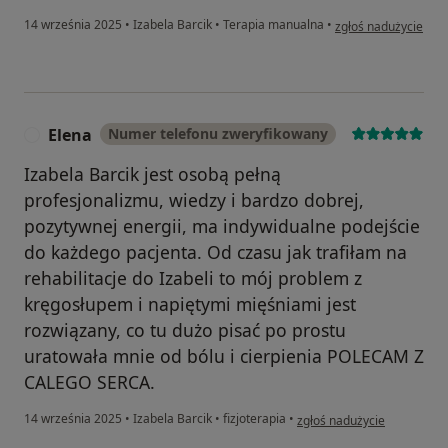
w opinii użytkownika
14 września 2025
•
Izabela Barcik
•
Terapia manualna
•
zgłoś nadużycie
Elena
Numer telefonu zweryfikowany
E
Izabela Barcik jest osobą pełną
profesjonalizmu, wiedzy i bardzo dobrej,
pozytywnej energii, ma indywidualne podejście
do każdego pacjenta. Od czasu jak trafiłam na
rehabilitacje do Izabeli to mój problem z
kręgosłupem i napiętymi mięśniami jest
rozwiązany, co tu dużo pisać po prostu
uratowała mnie od bólu i cierpienia POLECAM Z
CALEGO SERCA.
w opinii użytkownika Elena
14 września 2025
•
Izabela Barcik
•
fizjoterapia
•
zgłoś nadużycie