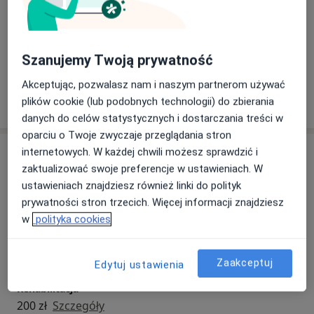
w większości w placówce rehabilitacyjnej w Gdańsku
Ból karku
Rwa kulszowa
gdzie miałem do czynienia z pacjentami
Zespoły mięśniowo-powięziowe
Urazy
neurologicznymi jak i ortopedycznymi.
a11y_sr_more_diseases
Zespół cieśni nadgarstka
+24
Szanujemy Twoją prywatność
Akceptując, pozwalasz nam i naszym partnerom używać
Pokaż więcej
plików cookie (lub podobnych technologii) do zbierania
o doświadczeniu
danych do celów statystycznych i dostarczania treści w
oparciu o Twoje zwyczaje przeglądania stron
Usługi i ceny
internetowych. W każdej chwili możesz sprawdzić i
zaktualizować swoje preferencje w ustawieniach. W
Konsultacja fizjoterapeutyczna
ustawieniach znajdziesz również linki do polityk
200 zł
Szczegóły
prywatności stron trzecich. Więcej informacji znajdziesz
w
polityka cookies
Fizjoterapia
200 zł
Szczegóły
Zaakceptuj
Edytuj ustawienia
Rehabilitacja
200 zł
Szczegóły