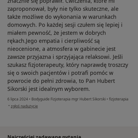
znacznie się poprawił. Ćwiczenia, które mi
zaproponował, były nie tylko skuteczne, ale
także możliwe do wykonania w warunkach
domowych. Po każdej sesji czułem się lepiej i
miałem pewność, że jestem w dobrych
rękach.Jego empatia i cierpliwość są
nieocenione, a atmosfera w gabinecie jest
zawsze przyjazna i sprzyjająca relaksowi. Jeśli
szukasz fizjoterapeuty, który naprawdę troszczy
się o swoich pacjentów i potrafi pomóc w
powrocie do pełni zdrowia, to Pan Hubert
Sikorski jest idealnym wyborem.
6 lipca 2024
•
Bodyguide Fizjoterapia mgr Hubert Sikorski
•
fizjoterapia
w opinii użytkownika Łukasz
•
zgłoś nadużycie
Najczęściej zadawane pytania