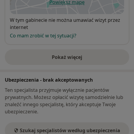
Powiększ mapę
otwiera się w nowej karcie
Dostępność
W tym gabinecie nie można umawiać wizyt przez
internet
Co mam zrobić w tej sytuacji?
Pokaż więcej
o adresie
Ubezpieczenia - brak akceptowanych
Ten specjalista przyjmuje wyłącznie pacjentów
prywatnych. Możesz opłacić wizytę samodzielnie lub
znaleźć innego specjalistę, który akceptuje Twoje
ubezpieczenie.
Szukaj specjalistów według ubezpieczenia