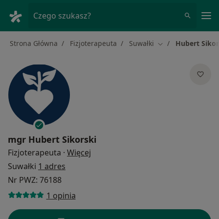
Me
Czego szukasz?
Strona Główna
Fizjoterapeuta
Suwałki
Hubert Sikor
Zmień miasto
mgr
Hubert Sikorski
O specjalizacjach
Fizjoterapeuta
·
Więcej
Suwałki
1 adres
Nr PWZ: 76188
1 opinia