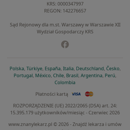
KRS: ⁠0000347997
REGON: ⁠142276657
Sąd Rejonowy dla m.st. Warszawy w Warszawie XII
Wydział Gospodarczy KRS
Facebook
otwiera się w nowej karcie
otwiera się w nowej karcie
otwiera się w nowej karcie
otwiera się w nowej karcie
otwiera się w nowej karci
otwiera się
otwi
Polska
,
Türkiye
,
España
,
Italia
,
Deutschland
,
Česko
,
otwiera się w nowej karcie
otwiera się w nowej karcie
otwiera się w nowej karcie
otwiera się w nowej kar
otwiera się 
otwier
Portugal
,
México
,
Chile
,
Brasil
,
Argentina
,
Perú
,
otwiera się w nowej karc
Colombia
Płatności kartą
ROZPORZĄDZENIE (UE) 2022/2065 (DSA) art. 24:
15.395.179 użytkowników/miesiąc - Czerwiec 2026
www.znanylekarz.pl © 2026 - Znajdź lekarza i umów