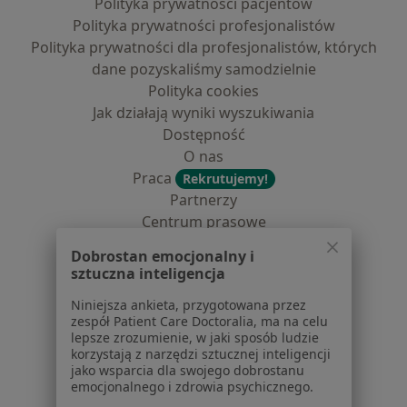
Polityka prywatności pacjentów
Polityka prywatności profesjonalistów
Polityka prywatności dla profesjonalistów, których
dane pozyskaliśmy samodzielnie
Polityka cookies
Jak działają wyniki wyszukiwania
Dostępność
O nas
Praca
Rekrutujemy!
Partnerzy
Centrum prasowe
Kontakt
Dobrostan emocjonalny i
sztuczna inteligencja
Dla pacjentów
Niniejsza ankieta, przygotowana przez
Lekarze
zespół Patient Care Doctoralia, ma na celu
Placówki medyczne
lepsze zrozumienie, w jaki sposób ludzie
korzystają z narzędzi sztucznej inteligencji
Pytania i odpowiedzi
jako wsparcia dla swojego dobrostanu
Usługi i zabiegi
emocjonalnego i zdrowia psychicznego.
Choroby