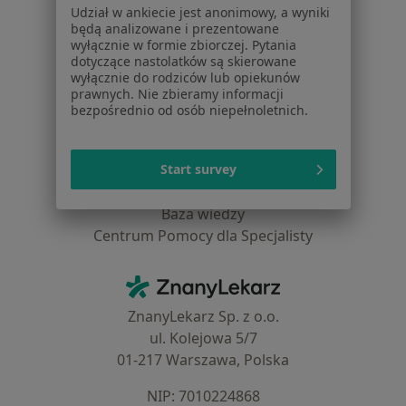
Udział w ankiecie jest anonimowy, a wyniki
Pomoc
będą analizowane i prezentowane
Aplikacje mobilne
wyłącznie w formie zbiorczej. Pytania
Blog dla pacjentów
dotyczące nastolatków są skierowane
wyłącznie do rodziców lub opiekunów
Dla profesjonalistów
prawnych. Nie zbieramy informacji
bezpośrednio od osób niepełnoletnich.
Cennik
Dla lekarzy
Start survey
Dla placówek medycznych
Noa Notes
nowość
Baza wiedzy
Centrum Pomocy dla Specjalisty
Kontakt
ZnanyLekarz - Strona główna
ZnanyLekarz Sp. z o.o.
ul. Kolejowa 5/7
01-217 Warszawa, Polska
NIP: ⁠7010224868