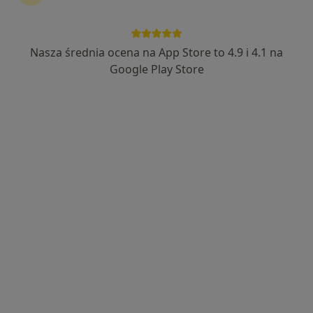
Wyróżniony
lek. Anna Nowicka
Nasza średnia ocena na App Store to 4.9 i 4.1 na
·
Więcej
Hepatolog, Lekarz chorób zakaźnych
Google Play Store
25 opinii
Adres 1
Adres 2
Słowiańska 23, Wrocław
•
Mapa
Centrum Medyczne VIVA MEDICA
Konsultacja hepatologiczna
280 zł
Specjalista nie oferuje umawiania online pod tym adresem.
Poproś o wizytę