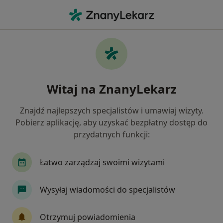
Me
Hepatolog • Psie Pole, Wrocław, dolnośląskie
Filtry
Ubezpieczenie
Mapa
Hepatolodzy Wrocław Psie Pole
Witaj na ZnanyLekarz
Jak działają wyniki wyszukiwania
Znajdź najlepszych specjalistów i umawiaj wizyty.
Pobierz aplikację, aby uzyskać bezpłatny dostęp do
Wybierz swoje ubezpieczenie
przydatnych funkcji:
Łatwo zarządzaj swoimi wizytami
Wysyłaj wiadomości do specjalistów
Otrzymuj powiadomienia