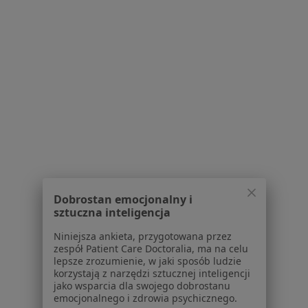
Poproś o wizytę
Powiązane wyszukiwania
Inne dzielnice w Wrocławiu
Hepatolodzy Krzyki
Hepatolodzy Stare Miasto
Hepatolodzy Fabryczna
Hepatolodzy Śródmieście
Dobrostan emocjonalny i
sztuczna inteligencja
Niniejsza ankieta, przygotowana przez
zespół Patient Care Doctoralia, ma na celu
Hepatolodzy Wrocław Psie Pole
lepsze zrozumienie, w jaki sposób ludzie
korzystają z narzędzi sztucznej inteligencji
jako wsparcia dla swojego dobrostanu
emocjonalnego i zdrowia psychicznego.