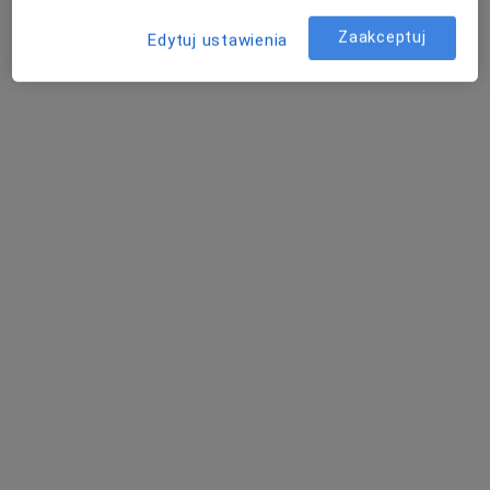
Zaakceptuj
Edytuj ustawienia
prof. dr hab. Małgorzata Inglot
·
Więcej
Hepatolog, Lekarz chorób zakaźnych, Transplantolog
42 opinie
Adres 1
Adres 2
Adres 3
Marca Polo 41a, Wrocław
•
Mapa
Port Zdrowia
Konsultacja hepatologiczna (kolejna wizyta)
250 zł