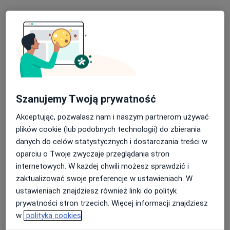
Szanujemy Twoją prywatność
Bezpieczne płatności
dr n. med. Wojciech Szymański
Akceptując, pozwalasz nam i naszym partnerom używać
·
Więcej
plików cookie (lub podobnych technologii) do zbierania
Hepatolog, Lekarz chorób zakaźnych
danych do celów statystycznych i dostarczania treści w
8 opinii
oparciu o Twoje zwyczaje przeglądania stron
Piotra Czajkowskiego 44, Wrocław
•
Mapa
internetowych. W każdej chwili możesz sprawdzić i
MATMEDICA
zaktualizować swoje preferencje w ustawieniach. W
Konsultacja hepatologiczna
350 zł
ustawieniach znajdziesz również linki do polityk
prywatności stron trzecich. Więcej informacji znajdziesz
Specjalista nie oferuje umawiania online pod tym adresem.
w
polityka cookies
Poproś o wizytę