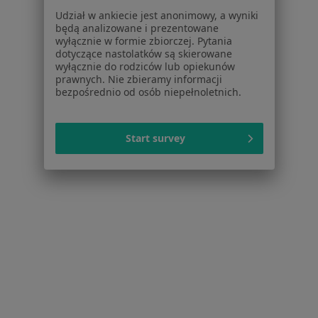
Udział w ankiecie jest anonimowy, a wyniki
będą analizowane i prezentowane
Serwis
wyłącznie w formie zbiorczej. Pytania
dotyczące nastolatków są skierowane
wyłącznie do rodziców lub opiekunów
Regulamin
prawnych. Nie zbieramy informacji
Polityka prywatności pacjentów
bezpośrednio od osób niepełnoletnich.
Polityka prywatności profesjonalistów
Polityka prywatności dla profesjonalistów, których
dane pozyskaliśmy samodzielnie
Start survey
Polityka cookies
Jak działają wyniki wyszukiwania
Dostępność
O nas
Praca
Rekrutujemy!
Partnerzy
Centrum prasowe
Kontakt
Dla pacjentów