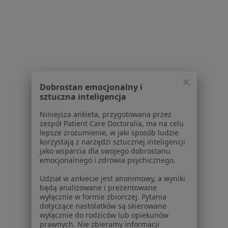
Dla profesjonalistów
Cennik
Dla lekarzy
Dla placówek medycznych
Noa Notes
nowość
Baza wiedzy
Dobrostan emocjonalny i
Centrum Pomocy dla Specjalisty
sztuczna inteligencja
Kontakt
Niniejsza ankieta, przygotowana przez
ZnanyLekarz - Strona główna
zespół Patient Care Doctoralia, ma na celu
lepsze zrozumienie, w jaki sposób ludzie
ZnanyLekarz Sp. z o.o.
korzystają z narzędzi sztucznej inteligencji
ul. Kolejowa 5/7
jako wsparcia dla swojego dobrostanu
emocjonalnego i zdrowia psychicznego.
01-217 Warszawa, Polska
Udział w ankiecie jest anonimowy, a wyniki
NIP: ⁠7010224868
będą analizowane i prezentowane
KRS: ⁠0000347997
wyłącznie w formie zbiorczej. Pytania
dotyczące nastolatków są skierowane
REGON: ⁠142276657
wyłącznie do rodziców lub opiekunów
prawnych. Nie zbieramy informacji