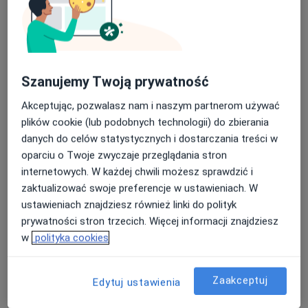
Polskie Centra Medyczne
·
Więcej
Hematologia, Rehabilitacja medyczna, Neurologia
Nasza średnia ocena na App Store to 4.9 i 4.1 na
1360 opinii
Google Play Store
Euromedica Roty Grudziądzkiej 6, Grudziądz
•
Mapa
Szanujemy Twoją prywatność
Brak dostępnych specjalistów z wolnymi terminami w tym centrum medycznym.
Akceptując, pozwalasz nam i naszym partnerom używać
plików cookie (lub podobnych technologii) do zbierania
Pokaż profil
danych do celów statystycznych i dostarczania treści w
oparciu o Twoje zwyczaje przeglądania stron
internetowych. W każdej chwili możesz sprawdzić i
zaktualizować swoje preferencje w ustawieniach. W
ustawieniach znajdziesz również linki do polityk
prywatności stron trzecich. Więcej informacji znajdziesz
w
polityka cookies
Zaakceptuj
Edytuj ustawienia
NZOZ Euromedica Sp.zo.o.
·
Więcej
Hematologia, Diabetologia, Psychiatria