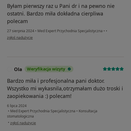
Byłam pierwszy raz u Pani dr i na pewno nie
ostatni. Bardzo miła dokładna cierpliwa
polecam
27 sierpnia 2024
•
Med Expert Przychodnia Specjalistyczna
•
•
w opinii użytkownika Ania
zgłoś nadużycie
Ola
Weryfikacja wizyty
O
Bardzo miła i profesjonalna pani doktor.
Wszystko mi wykasnila,otrzymałam dużo troski i
zaopiekowania :) polecam!
6 lipca 2024
•
Med Expert Przychodnia Specjalistyczna
•
Konsultacja
stomatologiczna
w opinii użytkownika Ola
•
zgłoś nadużycie