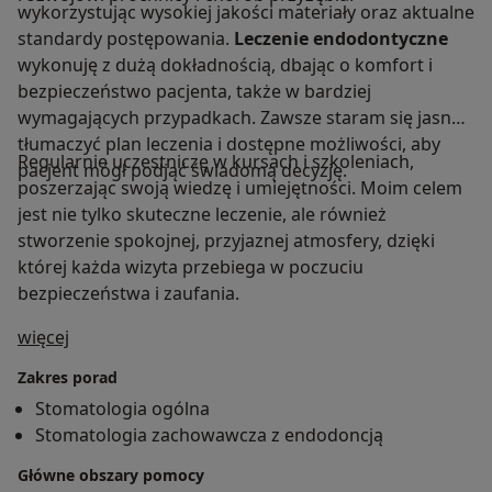
wykorzystując wysokiej jakości materiały oraz aktualne
standardy postępowania.
Leczenie endodontyczne
wykonuję z dużą dokładnością, dbając o komfort i
bezpieczeństwo pacjenta, także w bardziej
wymagających przypadkach. Zawsze staram się jasno
tłumaczyć plan leczenia i dostępne możliwości, aby
Regularnie uczestniczę w kursach i szkoleniach,
pacjent mógł podjąć świadomą decyzję.
poszerzając swoją wiedzę i umiejętności. Moim celem
jest nie tylko skuteczne leczenie, ale również
stworzenie spokojnej, przyjaznej atmosfery, dzięki
której każda wizyta przebiega w poczuciu
bezpieczeństwa i zaufania.
O mnie
więcej
Zakres porad
Stomatologia ogólna
Stomatologia zachowawcza z endodoncją
Główne obszary pomocy