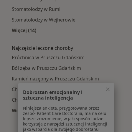
Stomatolodzy w Rumi
Stomatolodzy w Wejherowie
Więcej (14)
Więcej w kategorii: W pobliżu Pruszcza Gdańs
Najczęście leczone choroby
Próchnica w Pruszczu Gdańskim
Ból zęba w Pruszczu Gdańskim
Kamień nazębny w Pruszczu Gdańskim
Choroby dziąseł w Pruszczu Gdańskim
Dobrostan emocjonalny i
sztuczna inteligencja
Choroby miazgi w Pruszczu Gdańskim
Niniejsza ankieta, przygotowana przez
Więcej (14)
zespół Patient Care Doctoralia, ma na celu
Więcej w kategorii: Najczęście leczone chorob
lepsze zrozumienie, w jaki sposób ludzie
korzystają z narzędzi sztucznej inteligencji
jako wsparcia dla swojego dobrostanu