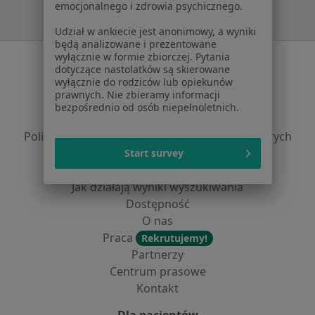
emocjonalnego i zdrowia psychicznego.
Udział w ankiecie jest anonimowy, a wyniki
będą analizowane i prezentowane
wyłącznie w formie zbiorczej. Pytania
Serwis
dotyczące nastolatków są skierowane
wyłącznie do rodziców lub opiekunów
Regulamin
prawnych. Nie zbieramy informacji
Polityka prywatności pacjentów
bezpośrednio od osób niepełnoletnich.
Polityka prywatności profesjonalistów
Polityka prywatności dla profesjonalistów, których
dane pozyskaliśmy samodzielnie
Start survey
Polityka cookies
Jak działają wyniki wyszukiwania
Dostępność
O nas
Praca
Rekrutujemy!
Partnerzy
Centrum prasowe
Kontakt