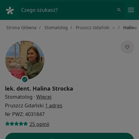
Me
Czego szukasz?
Strona Główna
Stomatolog
Pruszcz Gdański
Halina 
Zmień miast
lek. dent.
Halina Strocka
O specjalizacjach
Stomatolog
·
Więcej
Pruszcz Gdański
1 adres
Nr PWZ: 4031847
25 opinii