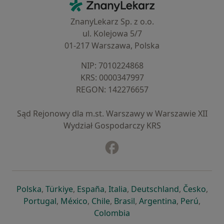
ZnanyLekarz - Strona główna
ZnanyLekarz Sp. z o.o.
ul. Kolejowa 5/7
01-217 Warszawa, Polska
NIP: ⁠7010224868
KRS: ⁠0000347997
REGON: ⁠142276657
Sąd Rejonowy dla m.st. Warszawy w Warszawie XII
Wydział Gospodarczy KRS
Facebook
otwiera się w nowej karcie
otwiera się w nowej karcie
otwiera się w nowej karcie
otwiera się w nowej karcie
otwiera się w nowej karci
otwiera się
otwi
Polska
,
Türkiye
,
España
,
Italia
,
Deutschland
,
Česko
,
otwiera się w nowej karcie
otwiera się w nowej karcie
otwiera się w nowej karcie
otwiera się w nowej kar
otwiera się 
otwier
Portugal
,
México
,
Chile
,
Brasil
,
Argentina
,
Perú
,
otwiera się w nowej karc
Colombia