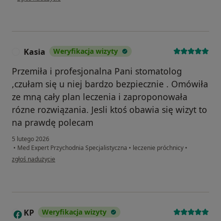
Kasia
Weryfikacja wizyty
K
Przemiła i profesjonalna Pani stomatolog
,czułam się u niej bardzo bezpiecznie . Omówiła
ze mną cały plan leczenia i zaproponowała
rózne rozwiązania. Jesli ktoś obawia się wizyt to
na prawdę polecam
5 lutego 2026
•
Med Expert Przychodnia Specjalistyczna
•
leczenie próchnicy
•
w opinii użytkownika Kasia
zgłoś nadużycie
KP
Weryfikacja wizyty
K