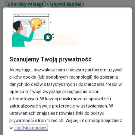
Choroby miazgi
Ubytki zębów
a11y_s
Choroby stomatologiczne
Choroby zębów
+11
Rodzaje konsultacji
Stacjonarne
Zobacz lokalizacje (1)
Zdjęcia i filmy
Szanujemy Twoją prywatność
Akceptując, pozwalasz nam i naszym partnerom używać
plików cookie (lub podobnych technologii) do zbierania
danych do celów statystycznych i dostarczania treści w
oparciu o Twoje zwyczaje przeglądania stron
internetowych. W każdej chwili możesz sprawdzić i
Zobacz galerię (4)
zaktualizować swoje preferencje w ustawieniach. W
ustawieniach znajdziesz również linki do polityk
prywatności stron trzecich. Więcej informacji znajdziesz
Pokaż więcej
o doświadczeniu
w
polityka cookies