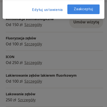
Usługi i ceny
Zaakceptuj
Edytuj ustawienia
Konsultacja stomatologiczna
Umów wizytę
Od 150 zł
Szczegóły
Fluoryzacja zębów
Od 100 zł
Szczegóły
ICON
Od 250 zł
Szczegóły
Lakierowanie zębów lakierem fluorkowym
Od 100 zł
Szczegóły
Lakowanie zębów
250 zł
Szczegóły