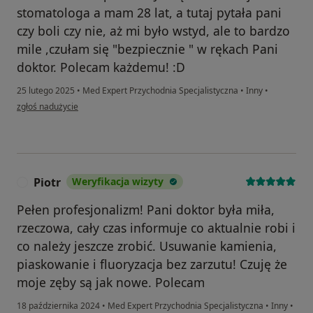
stomatologa a mam 28 lat, a tutaj pytała pani
czy boli czy nie, aż mi było wstyd, ale to bardzo
mile ,czułam się "bezpiecznie " w rękach Pani
doktor. Polecam każdemu! :D
25 lutego 2025
•
Med Expert Przychodnia Specjalistyczna
•
Inny
•
w opinii użytkownika Kamila J
zgłoś nadużycie
Piotr
Weryfikacja wizyty
P
Pełen profesjonalizm! Pani doktor była miła,
rzeczowa, cały czas informuje co aktualnie robi i
co należy jeszcze zrobić. Usuwanie kamienia,
piaskowanie i fluoryzacja bez zarzutu! Czuję że
moje zęby są jak nowe. Polecam
18 października 2024
•
Med Expert Przychodnia Specjalistyczna
•
Inny
•