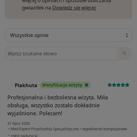
więcej o opiniach i sposobie obliczania
Dowiedz się więce
gwiazdek na
Dowiedz się więcej
Szukaj w opiniach
Plakhuta
Weryfikacja wizyty
P
Profesjonalna i bezbolesna wizyta. Miła
obsługa, wszystko zostało dokładnie
wyjaśnione. Polecam!
31 lipca 2026
•
Med Expert Przychodnia Specjalistyczna
•
wypełnienie kompozytowe
w opinii użytkownika Plakhuta
•
zgłoś nadużycie