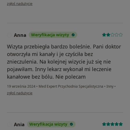
w opinii użytkownika Piotr
zgłoś nadużycie
Anna
Weryfikacja wizyty
A
Wizyta przebiegła bardzo boleśnie. Pani doktor
otworzyła mi kanały i je czyściła bez
znieczulenia. Na kolejnej wizycie już się nie
pojawiłam. Inny lekarz wykonał mi leczenie
kanałowe bez bólu. Nie polecam
19 września 2024
•
Med Expert Przychodnia Specjalistyczna
•
Inny
•
w opinii użytkownika Anna
zgłoś nadużycie
Ania
Weryfikacja wizyty
A