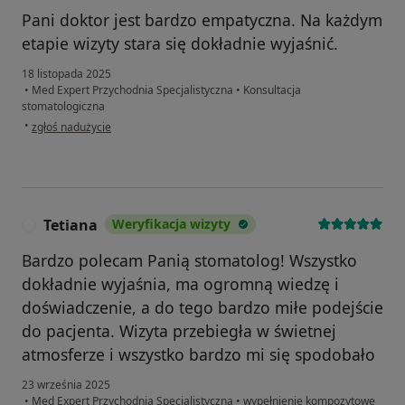
Pani doktor jest bardzo empatyczna. Na każdym
etapie wizyty stara się dokładnie wyjaśnić.
18 listopada 2025
•
Med Expert Przychodnia Specjalistyczna
•
Konsultacja
stomatologiczna
w opinii użytkownika KP
•
zgłoś nadużycie
Tetiana
Weryfikacja wizyty
T
Bardzo polecam Panią stomatolog! Wszystko
dokładnie wyjaśnia, ma ogromną wiedzę i
doświadczenie, a do tego bardzo miłe podejście
do pacjenta. Wizyta przebiegła w świetnej
atmosferze i wszystko bardzo mi się spodobało
23 września 2025
•
Med Expert Przychodnia Specjalistyczna
•
wypełnienie kompozytowe