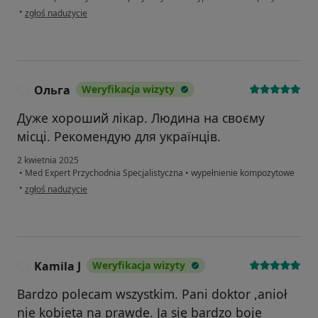
w opinii użytkownika Tetiana
•
zgłoś nadużycie
Ольга
Weryfikacja wizyty
О
Дуже хороший лікар. Людина на своєму
місці. Рекомендую для українців.
2 kwietnia 2025
•
Med Expert Przychodnia Specjalistyczna
•
wypełnienie kompozytowe
w opinii użytkownika Ольга
•
zgłoś nadużycie
Kamila J
Weryfikacja wizyty
K
Bardzo polecam wszystkim. Pani doktor ,anioł
nie kobieta na prawde. Ja się bardzo boje