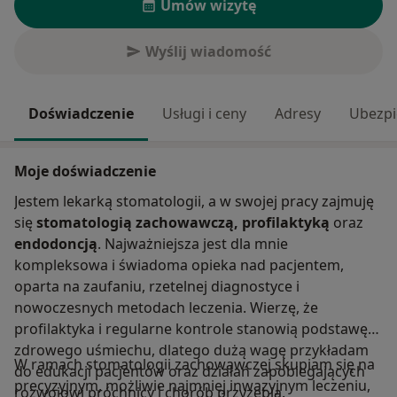
Umów wizytę
Wyślij wiadomość
Doświadczenie
Usługi i ceny
Adresy
Ubezpi
Moje doświadczenie
Jestem lekarką stomatologii, a w swojej pracy zajmuję
się
stomatologią zachowawczą, profilaktyką
oraz
endodoncją
. Najważniejsza jest dla mnie
kompleksowa i świadoma opieka nad pacjentem,
oparta na zaufaniu, rzetelnej diagnostyce i
nowoczesnych metodach leczenia. Wierzę, że
profilaktyka i regularne kontrole stanowią podstawę
zdrowego uśmiechu, dlatego dużą wagę przykładam
W ramach stomatologii zachowawczej skupiam się na
do edukacji pacjentów oraz działań zapobiegających
precyzyjnym, możliwie najmniej inwazyjnym leczeniu,
rozwojowi próchnicy i chorób przyzębia.