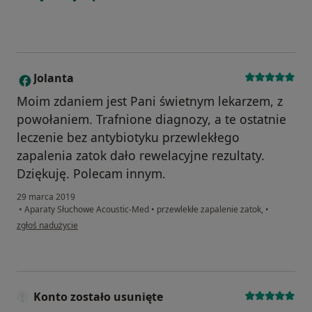
Jolanta
J
Moim zdaniem jest Pani świetnym lekarzem, z
powołaniem. Trafnione diagnozy, a te ostatnie
leczenie bez antybiotyku przewlekłego
zapalenia zatok dało rewelacyjne rezultaty.
Dziękuję. Polecam innym.
29 marca 2019
•
Aparaty Słuchowe Acoustic-Med
•
przewlekłe zapalenie zatok,
•
w opinii użytkownika Jolanta
zgłoś nadużycie
Konto zostało usunięte