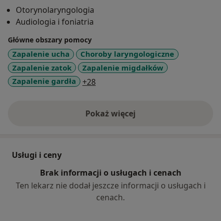
przedsionkowego. Badania elektrofizjologiczne w
Otorynolaryngologia
diagnostyce audiologicznej Staże: Instytut Fizjologi i
Audiologia i foniatria
Patologii Słuchu Warszawa Klinika Otolaryngologii w
Poznaniu
Główne obszary pomocy
Zapalenie ucha
Choroby laryngologiczne
Zapalenie zatok
Zapalenie migdałków
a11y_sr_more_diseases
Zapalenie gardła
+28
Pokaż więcej
o doświadczeniu
Usługi i ceny
Brak informacji o usługach i cenach
Ten lekarz nie dodał jeszcze informacji o usługach i
cenach.