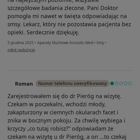
szczegółowe badania zlecone. Pani Doktor
pomogła mi nawet w święta odpowiadając na
smsy. Lekarz, który nie pozostawia pacjenta bez
opieki. Serdecznie dziękuję.
5 grudnia 2025
•
Aparaty Słuchowe Acoustic-Med
•
Inny
•
w opinii użytkownika Katarzyna Wawer
zgłoś nadużycie
Roman
Numer telefonu zweryfikowany
R
Zarejestrowałem się do dr Pieróg na wizytę.
Czekam w poczekalni, wchodzi młody,
zakapturzony w ciemnych okularach facet i
znika w bocznym pokoju. Za chwilę wybiega i
krzyczy „co tutaj robisz?” odpowiadam że
czekam na wizytę u dr Pieróg, a on …to czekaj