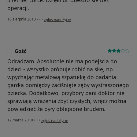
3 letniej córce. Dzięki dr. obeszło sie bez
operacji.
w opinii użytkownika Gość
10 sierpnia 2010
•
•
•
zgłoś nadużycie
Gość
G
Odradzam. Absolutnie nie ma podejścia do
dzieci - wszystko próbuje robić na siłę, np.
wpychając metalową szpatułkę do badania
gardła pomiędzy zaciśnięte zęby wystraszonego
dziecka. Dodatkowo, przybory pani doktor nie
sprawiają wrażenia zbyt czystych, wręcz można
powiedzieć że były oblepione brudem.
w opinii użytkownika Gość
12 marca 2010
•
•
•
zgłoś nadużycie