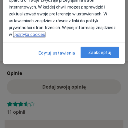
Ubezpieczenia - brak akceptowanych
oparciu o Twoje zwyczaje przeglądania stron
internetowych. W każdej chwili możesz sprawdzić i
Ten specjalista przyjmuje wyłącznie pacjentów
zaktualizować swoje preferencje w ustawieniach. W
prywatnych. Możesz opłacić wizytę samodzielnie lub
ustawieniach znajdziesz również linki do polityk
znaleźć innego specjalistę, który akceptuje Twoje
prywatności stron trzecich. Więcej informacji znajdziesz
ubezpieczenie.
w
polityka cookies
Szukaj specjalistów według ubezpieczenia
Zaakceptuj
Edytuj ustawienia
Opinie
Dodaj swoją opinię
11 opinii