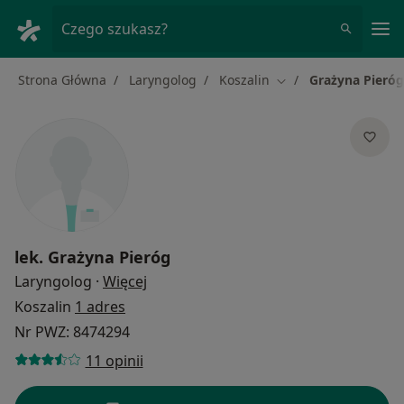
Me
Czego szukasz?
Strona Główna
Laryngolog
Koszalin
Grażyna Pieróg
Zmień miasto
lek.
Grażyna Pieróg
O specjalizacjach
Laryngolog
·
Więcej
Koszalin
1 adres
Nr PWZ: 8474294
11 opinii