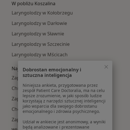
W pobliżu Koszalina
Laryngolodzy w Kołobrzegu
Laryngolodzy w Darłowie
Laryngolodzy w Sławnie
Laryngolodzy w Szczecinie
Laryngolodzy w Mścicach
Najczęście leczone choroby
Dobrostan emocjonalny i
sztuczna inteligencja
Zapalenie gardła w Koszalinie
Niniejsza ankieta, przygotowana przez
Chrapanie w Koszalinie
zespół Patient Care Doctoralia, ma na celu
lepsze zrozumienie, w jaki sposób ludzie
Zapalenie krtani w Koszalinie
korzystają z narzędzi sztucznej inteligencji
jako wsparcia dla swojego dobrostanu
Choroby laryngologiczne w Koszalinie
emocjonalnego i zdrowia psychicznego.
Zapalenie ucha w Koszalinie
Udział w ankiecie jest anonimowy, a wyniki
będą analizowane i prezentowane