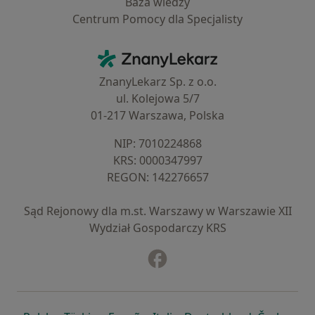
Baza wiedzy
Centrum Pomocy dla Specjalisty
Kontakt
ZnanyLekarz - Strona główna
ZnanyLekarz Sp. z o.o.
ul. Kolejowa 5/7
01-217 Warszawa, Polska
NIP: ⁠7010224868
KRS: ⁠0000347997
REGON: ⁠142276657
Sąd Rejonowy dla m.st. Warszawy w Warszawie XII
Wydział Gospodarczy KRS
Facebook
otwiera się w nowej karcie