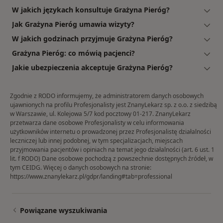
W jakich językach konsultuje Grażyna Pieróg?
Jak Grażyna Pieróg umawia wizyty?
W jakich godzinach przyjmuje Grażyna Pieróg?
Grażyna Pieróg: co mówią pacjenci?
Jakie ubezpieczenia akceptuje Grażyna Pieróg?
Zgodnie z RODO informujemy, że administratorem danych osobowych
ujawnionych na profilu Profesjonalisty jest ZnanyLekarz sp. z o.o. z siedzibą
w Warszawie, ul. Kolejowa 5/7 kod pocztowy 01-217. ZnanyLekarz
przetwarza dane osobowe Profesjonalisty w celu informowania
użytkowników internetu o prowadzonej przez Profesjonalistę działalności
leczniczej lub innej podobnej, w tym specjalizacjach, miejscach
przyjmowania pacjentów i opiniach na temat jego działalności (art. 6 ust. 1
lit. f RODO) Dane osobowe pochodzą z powszechnie dostępnych źródeł, w
tym CEIDG. Więcej o danych osobowych na stronie:
https://www.znanylekarz.pl/gdpr/landing#tab=professional
Powiązane wyszukiwania