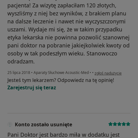
pacjenta! Za wizytę zapłaciłam 120 złotych,
wyszliśmy z niej bez wyników, z brakiem planu
na dalsze leczenie i nawet nie wyczyszczonymi
uszami. Wydaje mi się, że w takim przypadku
etyka lekarska nie powinna pozwolić szanownej
pani doktor na pobranie jakiejkolwiek kwoty od
osoby w tak podeszłym wieku. Stanowoczo
odradzam.
w opinii użytkownika gość
25 lipca 2018
•
Aparaty Słuchowe Acoustic-Med
•
•
zgłoś nadużycie
Jesteś tym lekarzem? Odpowiedz na tę opinię!
Zarejestruj się teraz
Konto zostało usunięte
Pani Doktor jest bardzo miła w dodatku jest