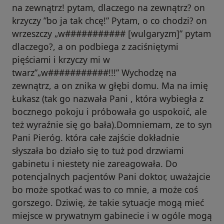
na zewnątrz! pytam, dlaczego na zewnątrz? on
krzyczy ”bo ja tak chcę!” Pytam, o co chodzi? on
wrzeszczy „w########### [wulgaryzm]” pytam
dlaczego?, a on podbiega z zaciśniętymi
pięściami i krzyczy mi w
twarz”„w###########!!!” Wychodzę na
zewnątrz, a on znika w głębi domu. Ma na imię
Łukasz (tak go nazwała Pani , która wybiegła z
bocznego pokoju i próbowała go uspokoić, ale
też wyraźnie się go bała).Domniemam, ze to syn
Pani Pieróg. która całe zajście dokładnie
słyszała bo działo się to tuż pod drzwiami
gabinetu i niestety nie zareagowała. Do
potencjalnych pacjentów Pani doktor, uważajcie
bo może spotkać was to co mnie, a może coś
gorszego. Dziwię, że takie sytuacje mogą mieć
miejsce w prywatnym gabinecie i w ogóle mogą