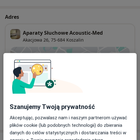
Adres
Aparaty Słuchowe Acoustic-Med
Akacjowa 26,
75-684
Koszalin
Powiększ mapę
otwiera się w nowej karcie
Dostępność
W tym gabinecie nie można umawiać wizyt przez
internet
Co mam zrobić w tej sytuacji?
Szanujemy Twoją prywatność
Pokaż więcej
Akceptując, pozwalasz nam i naszym partnerom używać
o adresie
plików cookie (lub podobnych technologii) do zbierania
danych do celów statystycznych i dostarczania treści w