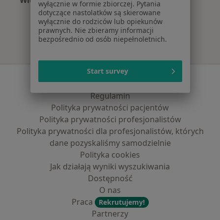
Więcej (15)
wyłącznie w formie zbiorczej. Pytania
Więcej w kategorii: Najczęście leczone chorob
dotyczące nastolatków są skierowane
wyłącznie do rodziców lub opiekunów
prawnych. Nie zbieramy informacji
bezpośrednio od osób niepełnoletnich.
Start survey
Serwis
Regulamin
Polityka prywatności pacjentów
Polityka prywatności profesjonalistów
Polityka prywatności dla profesjonalistów, których
dane pozyskaliśmy samodzielnie
Polityka cookies
Jak działają wyniki wyszukiwania
Dostępność
O nas
Praca
Rekrutujemy!
Partnerzy