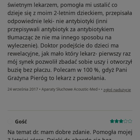
świetnym lekarzem, pomogła mi ustalić co
dzieje się z moim 2-letnim dzieckiem, przepisała
odpowiednie leki- nie antybiotyki (inni
przepisywali antybiotyk za antybiotykiem
tłumacząc że nie ma innego sposobu na
wyleczenie). Doktor podejście do dzieci ma
rewelacyjne, jak mało który lekarz- pierwszy raz
mój synek pozwolił zbadać sobie uszy i otworzył
buzię bez płaczu. Polecam w 100 %, gdyż Pani
Grażyna Pieróg to lekarz z powołania.
w opinii użytkownika
24 września 2017
•
Aparaty Słuchowe Acoustic-Med
•
•
zgłoś nadużycie
Gość
G
Na temat dr. mam dobre zdanie. Pomogła mojej