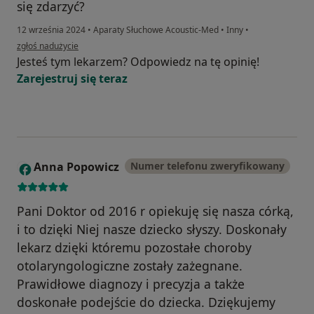
się zdarzyć?
12 września 2024
•
Aparaty Słuchowe Acoustic-Med
•
Inny
•
w opinii użytkownika Roman
zgłoś nadużycie
Jesteś tym lekarzem? Odpowiedz na tę opinię!
Zarejestruj się teraz
Anna Popowicz
Numer telefonu zweryfikowany
A
Pani Doktor od 2016 r opiekuję się nasza córką,
i to dzięki Niej nasze dziecko słyszy. Doskonały
lekarz dzięki któremu pozostałe choroby
otolaryngologiczne zostały zażegnane.
Prawidłowe diagnozy i precyzja a także
doskonałe podejście do dziecka. Dziękujemy