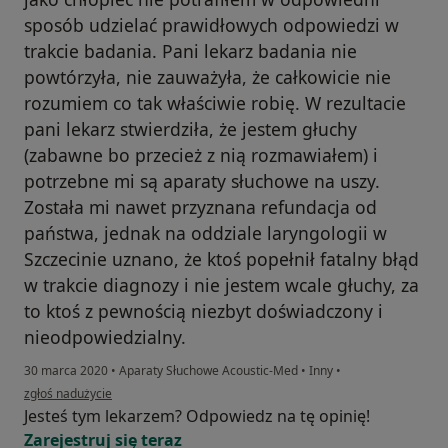
sposób udzielać prawidłowych odpowiedzi w
trakcie badania. Pani lekarz badania nie
powtórzyła, nie zauważyła, że całkowicie nie
rozumiem co tak właściwie robię. W rezultacie
pani lekarz stwierdziła, że jestem głuchy
(zabawne bo przecież z nią rozmawiałem) i
potrzebne mi są aparaty słuchowe na uszy.
Została mi nawet przyznana refundacja od
państwa, jednak na oddziale laryngologii w
Szczecinie uznano, że ktoś popełnił fatalny błąd
w trakcie diagnozy i nie jestem wcale głuchy, za
to ktoś z pewnością niezbyt doświadczony i
nieodpowiedzialny.
30 marca 2020
•
Aparaty Słuchowe Acoustic-Med
•
Inny
•
w opinii użytkownika Piotr
zgłoś nadużycie
Jesteś tym lekarzem? Odpowiedz na tę opinię!
Zarejestruj się teraz