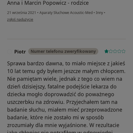
Anna i Marcin Popowicz - rodzice
21 września 2021
•
Aparaty Słuchowe Acoustic-Med
•
Inny
•
w opinii użytkownika Anna Popowicz
zgłoś nadużycie
Piotr
Numer telefonu zweryfikowany
P
Sprawa bardzo dawna, to miało miejsce z jakieś
10 lat temu gdy byłem jeszcze małym chłopcem.
Nie pamiętam wiele, jednak z tego co wiem na
dzień dzisiejszy, fatalne podejście lekarza do
dziecka mogło doprowadzić do poważnego
uszczerbku na zdrowiu. Przyjechałem tam na
badanie słuchu, miałem mieć przeprowadzone
badanie, które nie zostało mi w sposób
zrozumiały dla mnie wyjaśnione. W rezultacie
jako chłopiec nie potrafiłem w odpowiedni