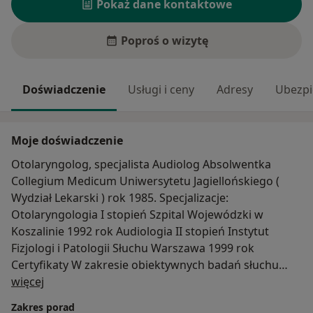
Pokaż dane kontaktowe
Poproś o wizytę
Doświadczenie
Usługi i ceny
Adresy
Ubezpi
Moje doświadczenie
Otolaryngolog, specjalista Audiolog Absolwentka
Collegium Medicum Uniwersytetu Jagiellońskiego (
Wydział Lekarski ) rok 1985. Specjalizacje:
Otolaryngologia I stopień Szpital Wojewódzki w
Koszalinie 1992 rok Audiologia II stopień Instytut
Fizjologi i Patologii Słuchu Warszawa 1999 rok
Certyfikaty W zakresie obiektywnych badań słuchu
O mnie
Videonystagmografia w diagnostyce zawrotów głowy (
więcej
VNG ) Westybulologia. Kliniczne testy funkcji układu
Zakres porad