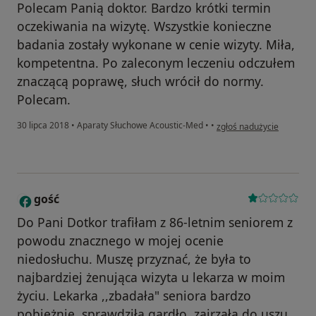
Polecam Panią doktor. Bardzo krótki termin
oczekiwania na wizytę. Wszystkie konieczne
badania zostały wykonane w cenie wizyty. Miła,
kompetentna. Po zaleconym leczeniu odczułem
znaczącą poprawę, słuch wrócił do normy.
Polecam.
w opinii użytkownika Kont
30 lipca 2018
•
Aparaty Słuchowe Acoustic-Med
•
•
zgłoś nadużycie
gość
G
Do Pani Dotkor trafiłam z 86-letnim seniorem z
powodu znacznego w mojej ocenie
niedosłuchu. Muszę przyznać, że była to
najbardziej żenująca wizyta u lekarza w moim
życiu. Lekarka ,,zbadała" seniora bardzo
pobieżnie, sprawdziła gardło, zajrzała do uszu