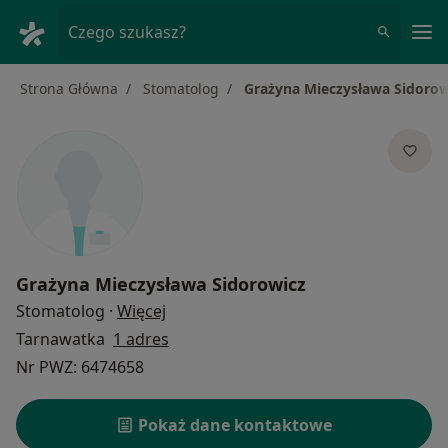
Me
Czego szukasz?
Strona Główna
Stomatolog
Grażyna Mieczysława Sidorow
Grażyna Mieczysława Sidorowicz
O specjalizacjach
Stomatolog
·
Więcej
Tarnawatka
1 adres
Nr PWZ: 6474658
Pokaż dane kontaktowe