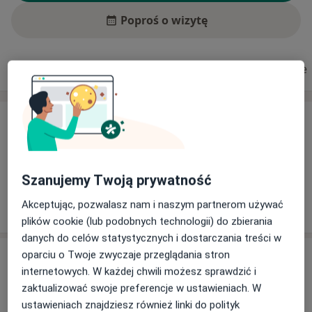
Poproś o wizytę
Usługi i ceny
Adresy
Ubezpieczenia
Opinie
Usługi i ceny
Brak informacji o usługach i cenach
Ten lekarz nie dodał jeszcze informacji o usługach i
Szanujemy Twoją prywatność
cenach.
Akceptując, pozwalasz nam i naszym partnerom używać
plików cookie (lub podobnych technologii) do zbierania
danych do celów statystycznych i dostarczania treści w
oparciu o Twoje zwyczaje przeglądania stron
Adres
internetowych. W każdej chwili możesz sprawdzić i
zaktualizować swoje preferencje w ustawieniach. W
Gabinet Lekarski
ustawieniach znajdziesz również linki do polityk
Lubelska 57c,
22-604 Tarnawatka