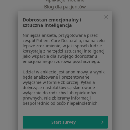
Blog dla pacjentów
Dla profesjonalistów
Dobrostan emocjonalny i
sztuczna inteligencja
Cennik
Niniejsza ankieta, przygotowana przez
Dla lekarzy
zespół Patient Care Doctoralia, ma na celu
Dla placówek medycznych
lepsze zrozumienie, w jaki sposób ludzie
Noa Notes
nowość
korzystają z narzędzi sztucznej inteligencji
jako wsparcia dla swojego dobrostanu
Baza wiedzy
emocjonalnego i zdrowia psychicznego.
Centrum Pomocy dla Specjalisty
Udział w ankiecie jest anonimowy, a wyniki
Kontakt
będą analizowane i prezentowane
ZnanyLekarz - Strona główna
wyłącznie w formie zbiorczej. Pytania
dotyczące nastolatków są skierowane
ZnanyLekarz Sp. z o.o.
wyłącznie do rodziców lub opiekunów
ul. Kolejowa 5/7
prawnych. Nie zbieramy informacji
01-217 Warszawa, Polska
bezpośrednio od osób niepełnoletnich.
NIP: ⁠7010224868
KRS: ⁠0000347997
Start survey
REGON: ⁠142276657