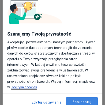
·
Więcej
Ginekologia, Radiologia, Chirurgia
563 opinie
Nasza średnia ocena na App Store to 4.9 i 4.1 na
Reymonta 7, Legnica
•
Mapa
Google Play Store
Konsultacja ginekologiczna
od 260 zł
Szanujemy Twoją prywatność
Akceptując, pozwalasz nam i naszym partnerom używać
lek. Emil Burek
lek. Jakub
lek. Henryk Mazurek
plików cookie (lub podobnych technologii) do zbierania
ginekolog
Chmielowski
ginekolog
danych do celów statystycznych i dostarczania treści w
ginekolog
oparciu o Twoje zwyczaje przeglądania stron
Brak dostępnych specjalistów z wolnymi terminami w tym centrum medycznym.
internetowych. W każdej chwili możesz sprawdzić i
zaktualizować swoje preferencje w ustawieniach. W
Pokaż profil
ustawieniach znajdziesz również linki do polityk
prywatności stron trzecich. Więcej informacji znajdziesz
w
polityka cookies
Zaakceptuj
Edytuj ustawienia