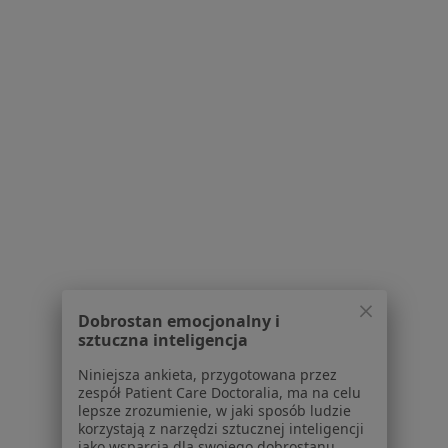
Placówki medyczne
Pytania i odpowiedzi
Usługi i zabiegi
Choroby
Pomoc
Aplikacje mobilne
Blog dla pacjentów
Dla profesjonalistów
Cennik
Dla lekarzy
Dla placówek medycznych
Noa Notes
nowość
Dobrostan emocjonalny i
Baza wiedzy
sztuczna inteligencja
Centrum Pomocy dla Specjalisty
Niniejsza ankieta, przygotowana przez
zespół Patient Care Doctoralia, ma na celu
Kontakt
ZnanyLekarz - Strona główna
lepsze zrozumienie, w jaki sposób ludzie
korzystają z narzędzi sztucznej inteligencji
jako wsparcia dla swojego dobrostanu